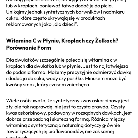
lub w kroplach, ponieważ łatwo dodać je do picia.
Unikajmy jednak syntetycznych barwników i nadmiaru
cukru, które często ukrywają się w produktach
reklamowanych jako „dla dzieci”.
Witamina C w Płynie, Kroplach czy Żelkach?
Porównanie Form
Dla dwulatków szczególnie poleca się witamina c w
kroplach dla dwulatka lub w płynie. Jest to najłatwiejsza
do podania forma. Możemy precyzyjnie odmierzyć dawkę
i dodać ją do soku, wody czy posiłku. Minusem może być
kwaśny smak, który czasem zniechęca.
Wiele osób uważa, że syntetyczny kwas askorbinowy jest
zły, ale tak naprawdę, nie jest to czysta prawda. Czysty
kwas askorbinowy, podawany w rozsądnych dawkach, jest
dobrze przebadaną i skuteczną formą. Różnica między
witaminą c syntetyczną a naturalną dotyczy głównie
towarzyszących jej bioflawonoidów, nie zaś samej
cząsteczki.