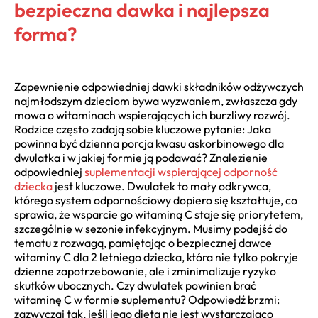
bezpieczna dawka i najlepsza
forma?
Zapewnienie odpowiedniej dawki składników odżywczych
najmłodszym dzieciom bywa wyzwaniem, zwłaszcza gdy
mowa o witaminach wspierających ich burzliwy rozwój.
Rodzice często zadają sobie kluczowe pytanie: Jaka
powinna być dzienna porcja kwasu askorbinowego dla
dwulatka i w jakiej formie ją podawać? Znalezienie
odpowiedniej
suplementacji wspierającej odporność
dziecka
jest kluczowe. Dwulatek to mały odkrywca,
którego system odpornościowy dopiero się kształtuje, co
sprawia, że wsparcie go witaminą C staje się priorytetem,
szczególnie w sezonie infekcyjnym. Musimy podejść do
tematu z rozwagą, pamiętając o bezpiecznej dawce
witaminy C dla 2 letniego dziecka, która nie tylko pokryje
dzienne zapotrzebowanie, ale i zminimalizuje ryzyko
skutków ubocznych. Czy dwulatek powinien brać
witaminę C w formie suplementu? Odpowiedź brzmi:
zazwyczaj tak, jeśli jego dieta nie jest wystarczająco