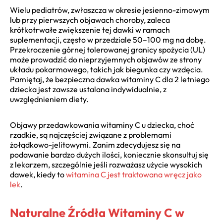
Wielu pediatrów, zwłaszcza w okresie jesienno-zimowym
lub przy pierwszych objawach choroby, zaleca
krótkotrwałe zwiększenie tej dawki w ramach
suplementacji, często w przedziale 50–100 mg na dobę.
Przekroczenie górnej tolerowanej granicy spożycia (UL)
może prowadzić do nieprzyjemnych objawów ze strony
układu pokarmowego, takich jak biegunka czy wzdęcia.
Pamiętaj, że bezpieczna dawka witaminy C dla 2 letniego
dziecka jest zawsze ustalana indywidualnie, z
uwzględnieniem diety.
Objawy przedawkowania witaminy C u dziecka, choć
rzadkie, są najczęściej związane z problemami
żołądkowo-jelitowymi. Zanim zdecydujesz się na
podawanie bardzo dużych ilości, koniecznie skonsultuj się
z lekarzem, szczególnie jeśli rozważasz użycie wysokich
dawek, kiedy to
witamina C jest traktowana wręcz jako
lek
.
Naturalne Źródła Witaminy C w