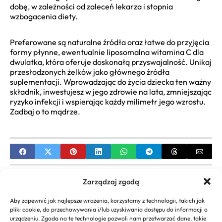
dobę, w zależności od zaleceń lekarza i stopnia
wzbogacenia diety.
Preferowane są naturalne źródła oraz łatwe do przyjęcia
formy płynne, ewentualnie liposomalna witamina C dla
dwulatka, która oferuje doskonałą przyswajalność. Unikaj
przesłodzonych żelków jako głównego źródła
suplementacji. Wprowadzając do życia dziecka ten ważny
składnik, inwestujesz w jego zdrowie na lata, zmniejszając
ryzyko infekcji i wspierając każdy milimetr jego wzrostu.
Zadbaj o to mądrze.
PREVIOUS
Zarządzaj zgodą
Krem z witaminą C: Efekty, Działanie na skórę i
Aby zapewnić jak najlepsze wrażenia, korzystamy z technologii, takich jak
Wybór najlepszej formuły
pliki cookie, do przechowywania i/lub uzyskiwania dostępu do informacji o
urządzeniu. Zgoda na te technologie pozwoli nam przetwarzać dane, takie