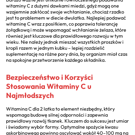
witaminy C z dużymi dawkami miedzi, gdyż mogą one
wzajemnie zakłócać swoje wchłanianie, chociaż rzadko
jest to problemem w diecie dwulatka. Najlepiej podawać
witaminę C wraz z posiłkiem, co poprawia tolerancję
żołądkową i może wspomagać wchłanianie żelaza, które
również jest kluczowe dla prawidłowego rozwoju w tym
wieku. Nie należy jednak mieszać wszystkich proszków i
kropli razem w jednym kubku – lepiej rozdzielić
suplementację na różne pory dnia, by organizm miał czas
na spokojne przetworzenie każdego składnika.
Bezpieczeństwo i Korzyści
Stosowania Witaminy C u
Najmłodszych
Witamina C dla 2 latka to element niezbędny, który
wspomaga budowę silnej odporności i zapewnia
prawidłowy rozwój tkanek. Kluczem do sukcesu jest umiar
i świadomy wybór formy. Optymalne spożycie kwasu
askorbinowego powinno oscylować wokół 40–100 mg na