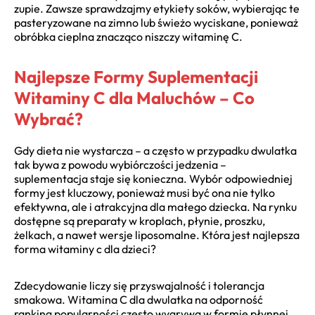
zupie. Zawsze sprawdzajmy etykiety soków, wybierając te
pasteryzowane na zimno lub świeżo wyciskane, ponieważ
obróbka cieplna znacząco niszczy witaminę C.
Najlepsze Formy Suplementacji
Witaminy C dla Maluchów – Co
Wybrać?
Gdy dieta nie wystarcza – a często w przypadku dwulatka
tak bywa z powodu wybiórczości jedzenia –
suplementacja staje się konieczna. Wybór odpowiedniej
formy jest kluczowy, ponieważ musi być ona nie tylko
efektywna, ale i atrakcyjna dla małego dziecka. Na rynku
dostępne są preparaty w kroplach, płynie, proszku,
żelkach, a nawet wersje liposomalne. Która jest najlepsza
forma witaminy c dla dzieci?
Zdecydowanie liczy się przyswajalność i tolerancja
smakowa. Witamina C dla dwulatka na odporność
ranking popularności często wygrywa w formie płynnej