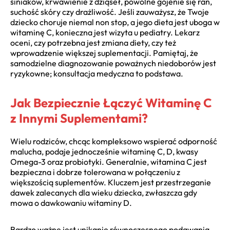
siniaków, krwawienie z dziąseł, powolne gojenie się ran,
suchość skóry czy drażliwość. Jeśli zauważysz, że Twoje
dziecko choruje niemal non stop, a jego dieta jest uboga w
witaminę C, konieczna jest wizyta u pediatry. Lekarz
oceni, czy potrzebna jest zmiana diety, czy też
wprowadzenie większej suplementacji. Pamiętaj, że
samodzielne diagnozowanie poważnych niedoborów jest
ryzykowne; konsultacja medyczna to podstawa.
Jak Bezpiecznie Łączyć Witaminę C
z Innymi Suplementami?
Wielu rodziców, chcąc kompleksowo wspierać odporność
malucha, podaje jednocześnie witaminę C, D, kwasy
Omega-3 oraz probiotyki. Generalnie, witamina C jest
bezpieczna i dobrze tolerowana w połączeniu z
większością suplementów. Kluczem jest przestrzeganie
dawek zalecanych dla wieku dziecka, zwłaszcza gdy
mowa o dawkowaniu witaminy D.
Bardzo ważne jest unikanie równoczesnego podawania