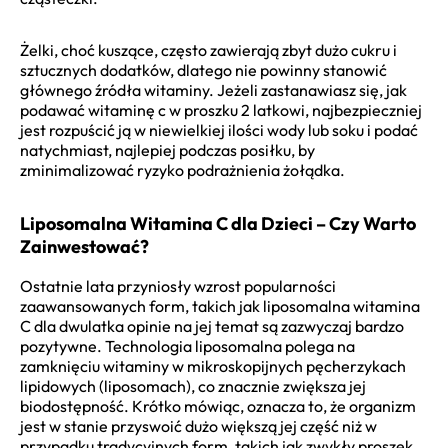
Żelki, choć kuszące, często zawierają zbyt dużo cukru i
sztucznych dodatków, dlatego nie powinny stanowić
głównego źródła witaminy. Jeżeli zastanawiasz się, jak
podawać witaminę c w proszku 2 latkowi, najbezpieczniej
jest rozpuścić ją w niewielkiej ilości wody lub soku i podać
natychmiast, najlepiej podczas posiłku, by
zminimalizować ryzyko podrażnienia żołądka.
Liposomalna Witamina C dla Dzieci – Czy Warto
Zainwestować?
Ostatnie lata przyniosły wzrost popularności
zaawansowanych form, takich jak liposomalna witamina
C dla dwulatka opinie na jej temat są zazwyczaj bardzo
pozytywne. Technologia liposomalna polega na
zamknięciu witaminy w mikroskopijnych pęcherzykach
lipidowych (liposomach), co znacznie zwiększa jej
biodostępność. Krótko mówiąc, oznacza to, że organizm
jest w stanie przyswoić dużo większą jej część niż w
przypadku tradycyjnych form, takich jak zwykły proszek.