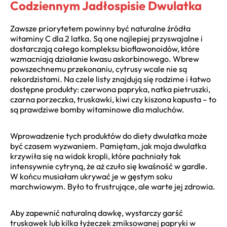
Codziennym Jadłospisie Dwulatka
Zawsze priorytetem powinny być naturalne źródła
witaminy C dla 2 latka. Są one najlepiej przyswajalne i
dostarczają całego kompleksu bioflawonoidów, które
wzmacniają działanie kwasu askorbinowego. Wbrew
powszechnemu przekonaniu, cytrusy wcale nie są
rekordzistami. Na czele listy znajdują się rodzime i łatwo
dostępne produkty: czerwona papryka, natka pietruszki,
czarna porzeczka, truskawki, kiwi czy kiszona kapusta – to
są prawdziwe bomby witaminowe dla maluchów.
Wprowadzenie tych produktów do diety dwulatka może
być czasem wyzwaniem. Pamiętam, jak moja dwulatka
krzywiła się na widok kropli, które pachniały tak
intensywnie cytryną, że aż czuło się kwaśność w gardle.
W końcu musiałam ukrywać je w gęstym soku
marchwiowym. Było to frustrujące, ale warte jej zdrowia.
Aby zapewnić naturalną dawkę, wystarczy garść
truskawek lub kilka łyżeczek zmiksowanej papryki w