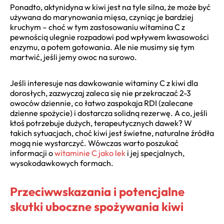
Ponadto, aktynidyna w kiwi jest na tyle silna, że może być
używana do marynowania mięsa, czyniąc je bardziej
kruchym – choć w tym zastosowaniu witamina C z
pewnością ulegnie rozpadowi pod wpływem kwasowości
enzymu, a potem gotowania. Ale nie musimy się tym
martwić, jeśli jemy owoc na surowo.
Jeśli interesuje nas dawkowanie witaminy C z kiwi dla
dorosłych, zazwyczaj zaleca się nie przekraczać 2-3
owoców dziennie, co łatwo zaspokaja RDI (zalecane
dzienne spożycie) i dostarcza solidną rezerwę. A co, jeśli
ktoś potrzebuje dużych, terapeutycznych dawek? W
takich sytuacjach, choć kiwi jest świetne, naturalne źródła
mogą nie wystarczyć. Wówczas warto poszukać
informacji o
witaminie C jako lek
i jej specjalnych,
wysokodawkowych formach.
Przeciwwskazania i potencjalne
skutki uboczne spożywania kiwi