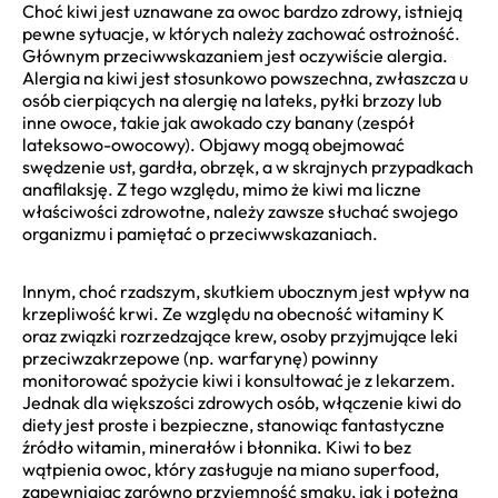
Choć kiwi jest uznawane za owoc bardzo zdrowy, istnieją
pewne sytuacje, w których należy zachować ostrożność.
Głównym przeciwwskazaniem jest oczywiście alergia.
Alergia na kiwi jest stosunkowo powszechna, zwłaszcza u
osób cierpiących na alergię na lateks, pyłki brzozy lub
inne owoce, takie jak awokado czy banany (zespół
lateksowo-owocowy). Objawy mogą obejmować
swędzenie ust, gardła, obrzęk, a w skrajnych przypadkach
anafilaksję. Z tego względu, mimo że kiwi ma liczne
właściwości zdrowotne, należy zawsze słuchać swojego
organizmu i pamiętać o przeciwwskazaniach.
Innym, choć rzadszym, skutkiem ubocznym jest wpływ na
krzepliwość krwi. Ze względu na obecność witaminy K
oraz związki rozrzedzające krew, osoby przyjmujące leki
przeciwzakrzepowe (np. warfarynę) powinny
monitorować spożycie kiwi i konsultować je z lekarzem.
Jednak dla większości zdrowych osób, włączenie kiwi do
diety jest proste i bezpieczne, stanowiąc fantastyczne
źródło witamin, minerałów i błonnika. Kiwi to bez
wątpienia owoc, który zasługuje na miano superfood,
zapewniając zarówno przyjemność smaku, jak i potężną