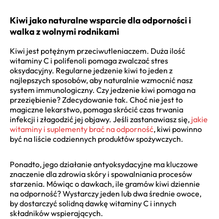
Kiwi jako naturalne wsparcie dla odporności i
walka z wolnymi rodnikami
Kiwi jest potężnym przeciwutleniaczem. Duża ilość
witaminy C i polifenoli pomaga zwalczać stres
oksydacyjny. Regularne jedzenie kiwi to jeden z
najlepszych sposobów, aby naturalnie wzmocnić nasz
system immunologiczny. Czy jedzenie kiwi pomaga na
przeziębienie? Zdecydowanie tak. Choć nie jest to
magiczne lekarstwo, pomaga skrócić czas trwania
infekcji i złagodzić jej objawy. Jeśli zastanawiasz się,
jakie
witaminy i suplementy brać na odporność
, kiwi powinno
być na liście codziennych produktów spożywczych.
Ponadto, jego działanie antyoksydacyjne ma kluczowe
znaczenie dla zdrowia skóry i spowalniania procesów
starzenia. Mówiąc o dawkach, ile gramów kiwi dziennie
na odporność? Wystarczy jeden lub dwa średnie owoce,
by dostarczyć solidną dawkę witaminy C i innych
składników wspierających.