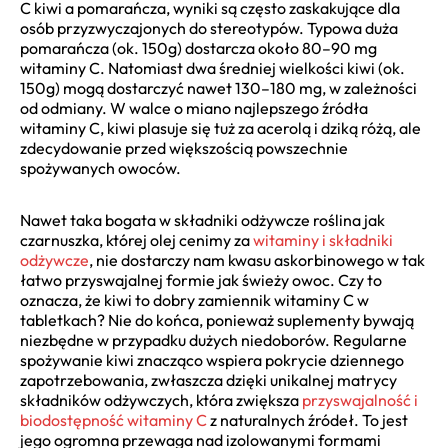
C kiwi a pomarańcza, wyniki są często zaskakujące dla
osób przyzwyczajonych do stereotypów. Typowa duża
pomarańcza (ok. 150g) dostarcza około 80–90 mg
witaminy C. Natomiast dwa średniej wielkości kiwi (ok.
150g) mogą dostarczyć nawet 130–180 mg, w zależności
od odmiany. W walce o miano najlepszego źródła
witaminy C, kiwi plasuje się tuż za acerolą i dziką różą, ale
zdecydowanie przed większością powszechnie
spożywanych owoców.
Nawet taka bogata w składniki odżywcze roślina jak
czarnuszka, której olej cenimy za
witaminy i składniki
odżywcze
, nie dostarczy nam kwasu askorbinowego w tak
łatwo przyswajalnej formie jak świeży owoc. Czy to
oznacza, że kiwi to dobry zamiennik witaminy C w
tabletkach? Nie do końca, ponieważ suplementy bywają
niezbędne w przypadku dużych niedoborów. Regularne
spożywanie kiwi znacząco wspiera pokrycie dziennego
zapotrzebowania, zwłaszcza dzięki unikalnej matrycy
składników odżywczych, która zwiększa
przyswajalność i
biodostępność witaminy C
z naturalnych źródeł. To jest
jego ogromna przewaga nad izolowanymi formami