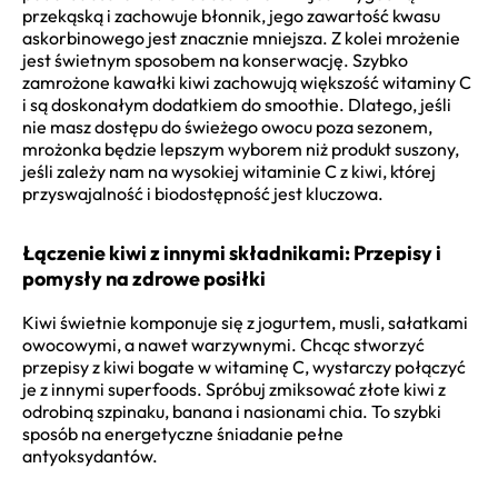
przekąską i zachowuje błonnik, jego zawartość kwasu
askorbinowego jest znacznie mniejsza. Z kolei mrożenie
jest świetnym sposobem na konserwację. Szybko
zamrożone kawałki kiwi zachowują większość witaminy C
i są doskonałym dodatkiem do smoothie. Dlatego, jeśli
nie masz dostępu do świeżego owocu poza sezonem,
mrożonka będzie lepszym wyborem niż produkt suszony,
jeśli zależy nam na wysokiej witaminie C z kiwi, której
przyswajalność i biodostępność jest kluczowa.
Łączenie kiwi z innymi składnikami: Przepisy i
pomysły na zdrowe posiłki
Kiwi świetnie komponuje się z jogurtem, musli, sałatkami
owocowymi, a nawet warzywnymi. Chcąc stworzyć
przepisy z kiwi bogate w witaminę C, wystarczy połączyć
je z innymi superfoods. Spróbuj zmiksować złote kiwi z
odrobiną szpinaku, banana i nasionami chia. To szybki
sposób na energetyczne śniadanie pełne
antyoksydantów.