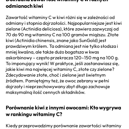
odmianach kiwi
Zawartość witaminy C w kiwi różni się w zależności od
odmiany i stopnia dojrzałości. Najpopularniejsze jest kiwi
zielone (Actinidia deliciosa), które zawiera zazwyczaj od
70 do 90 mg witaminy C na 100 gramów miąższu. Złote
kiwi (Actinidia chinensis, znane jako SunGold) jest
prawdziwym królem. Ta odmiana jest nie tylko słodsza i
mniej kwaśna, ale także dużo bogatsza w kwas
askorbinowy – często przekracza 120–150 mg na 100 g.
To imponujący wynik! W praktyce, jeśli zastanawiasz się,
jakie kiwi ma najwięcej witaminy C, złote czy zielone?
Zdecydowanie złote, choć i zielone jest świetnym
źródłem. Pamiętajmy też, że owoc zebrany w pełni
dojrzały i nieprzechowywany zbyt długo zachowuje
maksymalną ilość cennych składników.
Porównanie kiwi z innymi owocami: Kto wygrywa
w rankingu witaminy C?
Kiedy przeprowadzimy porównanie zawartości witaminy