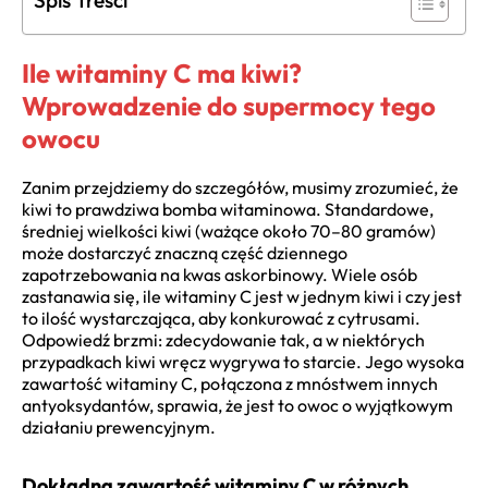
Spis Treści
Ile witaminy C ma kiwi?
Wprowadzenie do supermocy tego
owocu
Zanim przejdziemy do szczegółów, musimy zrozumieć, że
kiwi to prawdziwa bomba witaminowa. Standardowe,
średniej wielkości kiwi (ważące około 70–80 gramów)
może dostarczyć znaczną część dziennego
zapotrzebowania na kwas askorbinowy. Wiele osób
zastanawia się, ile witaminy C jest w jednym kiwi i czy jest
to ilość wystarczająca, aby konkurować z cytrusami.
Odpowiedź brzmi: zdecydowanie tak, a w niektórych
przypadkach kiwi wręcz wygrywa to starcie. Jego wysoka
zawartość witaminy C, połączona z mnóstwem innych
antyoksydantów, sprawia, że jest to owoc o wyjątkowym
działaniu prewencyjnym.
Dokładna zawartość witaminy C w różnych