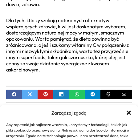
dawkę zdrowia.
Dla tych, którzy szukają naturalnych alternatyw
wspierających zdrowie, kiwi jest doskonałym wyborem,
dostarczającym naturalnej mocy w małym, smacznym
opakowaniu. Warto pamiętać, że dieta powinna być
zróżnicowana, a jeśli szukamy witaminy C w połączeniu z
innymi niezwykłymi składnikami, warto też przyjrzeć się
innym superfoods, takim jak czarnuszka, której olej jest
cenny za swoje działanie synergiczne z kwasem
askorbinowym.
PREVIOUS
Zarządzaj zgodą
Witamina C dla 2 latka: Jaka jest bezpieczna
Aby zapewnić jak najlepsze wrażenia, korzystamy z technologii, takich jak
dawka i najlepsza forma?
pliki cookie, do przechowywania i/lub uzyskiwania dostępu do informacji o
urządzeniu. Zgoda na te technologie pozwoli nam przetwarzać dane, takie