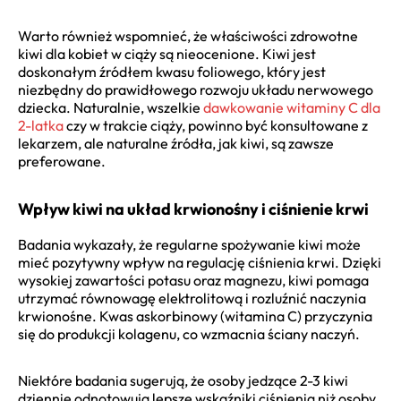
Warto również wspomnieć, że właściwości zdrowotne
kiwi dla kobiet w ciąży są nieocenione. Kiwi jest
doskonałym źródłem kwasu foliowego, który jest
niezbędny do prawidłowego rozwoju układu nerwowego
dziecka. Naturalnie, wszelkie
dawkowanie witaminy C dla
2-latka
czy w trakcie ciąży, powinno być konsultowane z
lekarzem, ale naturalne źródła, jak kiwi, są zawsze
preferowane.
Wpływ kiwi na układ krwionośny i ciśnienie krwi
Badania wykazały, że regularne spożywanie kiwi może
mieć pozytywny wpływ na regulację ciśnienia krwi. Dzięki
wysokiej zawartości potasu oraz magnezu, kiwi pomaga
utrzymać równowagę elektrolitową i rozluźnić naczynia
krwionośne. Kwas askorbinowy (witamina C) przyczynia
się do produkcji kolagenu, co wzmacnia ściany naczyń.
Niektóre badania sugerują, że osoby jedzące 2-3 kiwi
dziennie odnotowują lepsze wskaźniki ciśnienia niż osoby,