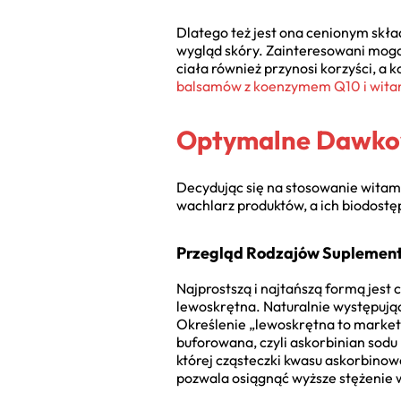
Dlatego też jest ona cenionym skła
wygląd skóry. Zainteresowani mogą 
ciała również przynosi korzyści, a
balsamów z koenzymem Q10 i wita
Optymalne Dawkow
Decydując się na stosowanie witami
wachlarz produktów, a ich biodostę
Przegląd Rodzajów Suplemen
Najprostszą i najtańszą formą jest 
lewoskrętna. Naturalnie występując
Określenie „lewoskrętna to marke
buforowana, czyli askorbinian sod
której cząsteczki kwasu askorbino
pozwala osiągnąć wyższe stężenie 