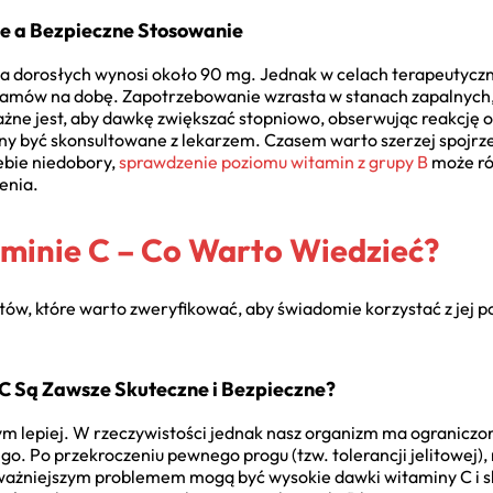
e a Bezpieczne Stosowanie
la dorosłych wynosi około 90 mg. Jednak w celach terapeutyczn
 gramów na dobę. Zapotrzebowanie wzrasta w stanach zapalnych, 
ażne jest, aby dawkę zwiększać stopniowo, obserwując reakcję
ny być skonsultowane z lekarzem. Czasem warto szerzej spojrze
iebie niedobory,
sprawdzenie poziomu witamin z grupy B
może ró
enia.
aminie C – Co Warto Wiedzieć?
ów, które warto zweryfikować, aby świadomie korzystać z jej po
C Są Zawsze Skuteczne i Bezpieczne?
tym lepiej. W rzeczywistości jednak nasz organizm ma ogranicz
. Po przekroczeniu pewnego progu (tzw. tolerancji jelitowej),
ażniejszym problemem mogą być wysokie dawki witaminy C i sku