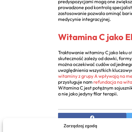
predyspozycjami mogą one zwiększ
prowadzone pod kontrolą specjalist
zastosowanie pozwala ominąć barier
medycynie integracyjnej.
Witamina C jako E
Traktowanie witaminy C jako leku ot
skuteczność zależy od dawki, formy
można oczekiwać cudów od jednego 
uwzględnienia wszystkich kluczowyc
witaminy z grupy A wpływają na m
przysługuje nam
refundacja na wit
Witamina C jest potężnym sojuszniki
a nie jako jedyny filar terapii.
Zarządzaj zgodą