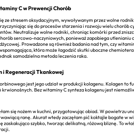
taminy C w Prewencji Chorób
ię ze stresem oksydacyjnym, wywoływanym przez wolne rodniki
rzyczyniając się do procesów starzenia i rozwoju wielu chorób c
antów. Neutralizuje wolne rodniki, chroniąc komórki przed znis
chorób sercowo-naczyniowych, ponieważ zapobiega utlenianiu c
dżycowej. Prowadzone są również badania nad tym, czy witami
spomagająca, która może łagodzić skutki uboczne chemioterapi
 jednak samodzielna metoda leczenia raka.
n i Regeneracji Tkankowej
orbinowego jest jego udział w produkcji kolagenu. Kolagen to
zyń krwionośnych. Bez witaminy C synteza kolagenu jest niemożl
ęłam się nożem w kuchni, przygotowując obiad. W powietrzu uno
 krwawiącą ranę. Akurat wtedy zaczęłam pić koktajle bogate w wi
ę zaskakująco szybko, tworząc delikatną, różową bliznę. To wła
acji.