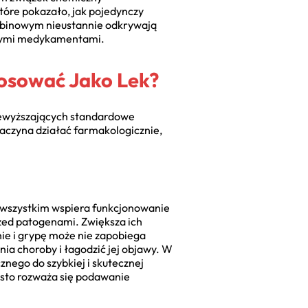
tóre pokazało, jak pojedynczy
rbinowym nieustannie odkrywają
alnymi medykamentami.
osować Jako Lek?
zewyższających standardowe
zaczyna działać farmakologicznie,
 wszystkim wspiera funkcjonowanie
przed patogenami. Zwiększa ich
nie i grypę może nie zapobiega
ia choroby i łagodzić jej objawy. W
ego do szybkiej i skutecznej
ęsto rozważa się podawanie