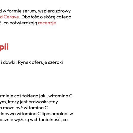
ad w formie serum, wspiera zdrowy
od Cerave
. Dbałość o skórę całego
ć, co potwierdzają
recenzje
pii
i dawki. Rynek oferuje szeroki
stnieje coś takiego jak „witamina C
ym, który jest prawoskrętny.
m może być witamina C
 zdobywa witamina C liposomalna, w
acznie wyższą wchłanialność, co