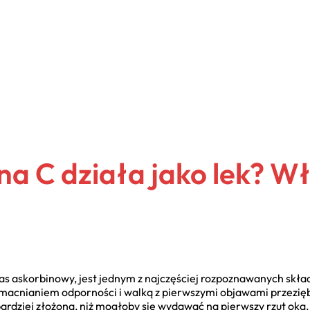
a C działa jako lek? Wł
as askorbinowy, jest jednym z najczęściej rozpoznawanych skł
acnianiem odporności i walką z pierwszymi objawami przeziębie
bardziej złożona, niż mogłoby się wydawać na pierwszy rzut oka.