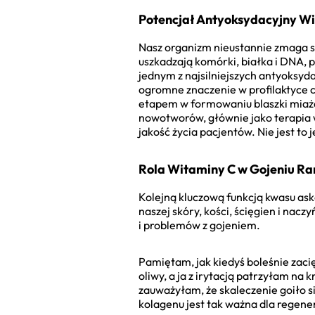
Potencjał Antyoksydacyjny Wi
Nasz organizm nieustannie zmaga s
uszkadzają komórki, białka i DNA, p
jednym z najsilniejszych antyoksyd
ogromne znaczenie w profilaktyce 
etapem w formowaniu blaszki miaż
nowotworów, głównie jako terapia w
jakość życia pacjentów. Nie jest to
Rola Witaminy C w Gojeniu Ra
Kolejną kluczową funkcją kwasu ask
naszej skóry, kości, ścięgien i nac
i problemów z gojeniem.
Pamiętam, jak kiedyś boleśnie zaci
oliwy, a ja z irytacją patrzyłam na
zauważyłam, że skaleczenie goiło si
kolagenu jest tak ważna dla regener