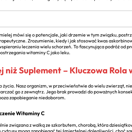
ielej mówi się o potencjale, jaki drzemie w tym związku, postrz
terapeutyczne. Zrozumienie, kiedy i jak stosować kwas askorbin
wspieraniu leczenia wielu schorzeń. To fascynująca podróż od p
postrzegania witaminy C jako leku.
j niż Suplement – Kluczowa Rola
 życia. Nasz organizm, w przeciwieństwie do wielu zwierząt, nie
arczać go z zewnątrz. Jego brak prowadzi do poważnych konse
 poza zapobieganie niedoborom.
aczenie Witaminy C
alnie związana z walką ze szkorbutem, chorobą, która dziesiąt
 że cytrusy mogą zapobiegać tej śmiertelnej dolegliwości, choć 