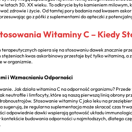
w latach 30. XX wieku. To odkrycie było kamieniem milowym, k
wać zdrowie i życie. Od tamtej pory badania nad kwasem asko
 przesuwając go z półki z suplementami do apteczki z potencj
tosowania Witaminy C – Kiedy St
 terapeutycznych opiera się na stosowaniu dawek znacznie pr
stężeniach kwas askorbinowy przestaje być tylko witaminą, a 
e w organizmie.
ami i Wzmacnianiu Odporności
owanie. Jak działa witamina C na odporność organizmu? Przede
 neutrofile i limfocyty, które są naszą pierwszą linią obrony 
 drobnoustrojów. Stosowanie witaminy C jako leku na przeziębie
a sugerują, że regularna suplementacja może skracać czas trwan
i odpowiednie dawki wspierają gotowość układu immunologiczn
 w kontekście budowania odporności u najmłodszych, dlatego cz
.