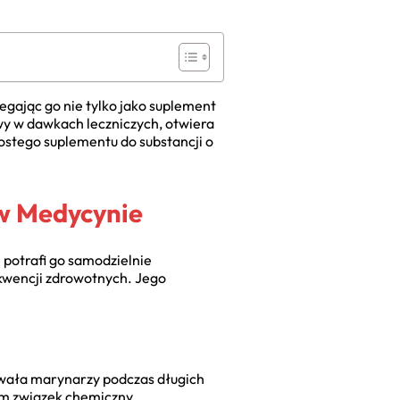
egając go nie tylko jako suplement
owy w dawkach leczniczych, otwiera
rostego suplementu do substancji o
 w Medycynie
 potrafi go samodzielnie
kwencji zdrowotnych. Jego
kowała marynarzy podczas długich
sam związek chemiczny