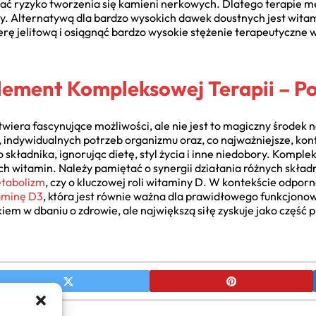
ać ryzyko tworzenia się kamieni nerkowych. Dlatego terapie
y. Alternatywą dla bardzo wysokich dawek doustnych jest witam
ę jelitową i osiągnąć bardzo wysokie stężenie terapeutyczne 
lement Kompleksowej Terapii – 
wiera fascynujące możliwości, ale nie jest to magiczny środek n
, indywidualnych potrzeb organizmu oraz, co najważniejsze, kon
składnika, ignorując dietę, styl życia i inne niedobory. Komp
h witamin. Należy pamiętać o synergii działania różnych składn
etabolizm
, czy o kluczowej roli witaminy D. W kontekście odpor
aminę D3
, która jest równie ważna dla prawidłowego funkcjon
em w dbaniu o zdrowie, ale największą siłę zyskuje jako część pr