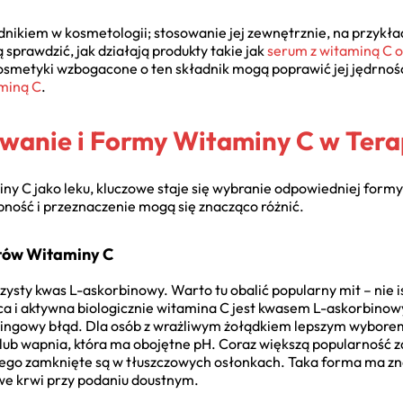
dnikiem w kosmetologii; stosowanie jej zewnętrznie, na przykł
sprawdzić, jak działają produkty takie jak
serum z witaminą C 
 kosmetyki wzbogacone o ten składnik mogą poprawić jej jędrnoś
miną C
.
anie i Formy Witaminy C w Tera
ny C jako leku, kluczowe staje się wybranie odpowiedniej formy 
pność i przeznaczenie mogą się znacząco różnić.
tów Witaminy C
czysty kwas L-askorbinowy. Warto tu obalić popularny mit – nie i
a i aktywna biologicznie witamina C jest kwasem L-askorbinow
tingowy błąd. Dla osób z wrażliwym żołądkiem lepszym wybore
u lub wapnia, która ma obojętne pH. Coraz większą popularność
wego zamknięte są w tłuszczowych osłonkach. Taka forma ma zn
we krwi przy podaniu doustnym.