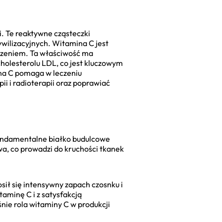
. Te reaktywne cząsteczki
ywilizacyjnych. Witamina C jest
zczeniem. Ta właściwość ma
holesterolu LDL, co jest kluczowym
na C pomaga w leczeniu
i i radioterapii oraz poprawiać
 fundamentalne białko budulcowe
iwa, co prowadzi do kruchości tkanek
sił się intensywny zapach czosnku i
taminę C i z satysfakcją
śnie rola witaminy C w produkcji