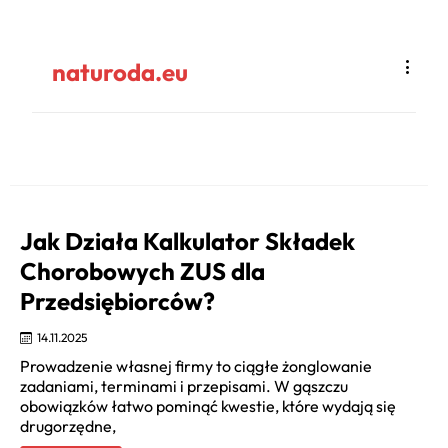
Najlepsze piosenki o witaminach
naturoda.eu
i zdrowiu dla dzieci
07.06.2026
Jak Działa Kalkulator Składek
Chorobowych ZUS dla
Przedsiębiorców?
14.11.2025
Prowadzenie własnej firmy to ciągłe żonglowanie
zadaniami, terminami i przepisami. W gąszczu
obowiązków łatwo pominąć kwestie, które wydają się
drugorzędne,