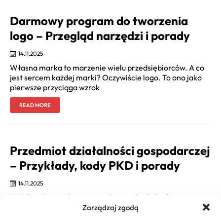
Darmowy program do tworzenia
logo – Przegląd narzędzi i porady
14.11.2025
Własna marka to marzenie wielu przedsiębiorców. A co
jest sercem każdej marki? Oczywiście logo. To ono jako
pierwsze przyciąga wzrok
READ MORE
Przedmiot działalności gospodarczej
– Przykłady, kody PKD i porady
14.11.2025
Wybór odpowiedniego przedmiotu działalności
gospodarczej to fundament, na którym budujesz swoją
Zarządzaj zgodą
przyszłą firmę. To znacznie więcej niż tylko formalny wpis