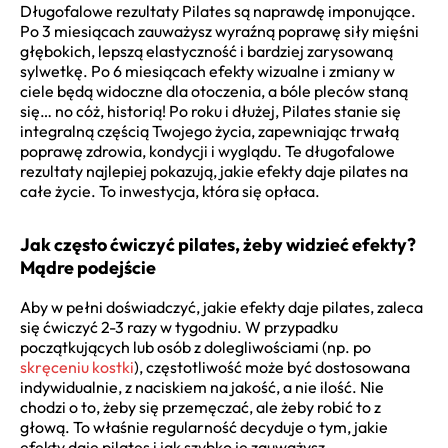
Długofalowe rezultaty Pilates są naprawdę imponujące.
Po 3 miesiącach zauważysz wyraźną poprawę siły mięśni
głębokich, lepszą elastyczność i bardziej zarysowaną
sylwetkę. Po 6 miesiącach efekty wizualne i zmiany w
ciele będą widoczne dla otoczenia, a bóle pleców staną
się… no cóż, historią! Po roku i dłużej, Pilates stanie się
integralną częścią Twojego życia, zapewniając trwałą
poprawę zdrowia, kondycji i wyglądu. Te długofalowe
rezultaty najlepiej pokazują, jakie efekty daje pilates na
całe życie. To inwestycja, która się opłaca.
Jak często ćwiczyć pilates, żeby widzieć efekty?
Mądre podejście
Aby w pełni doświadczyć, jakie efekty daje pilates, zaleca
się ćwiczyć 2-3 razy w tygodniu. W przypadku
początkujących lub osób z dolegliwościami (np. po
skręceniu kostki
), częstotliwość może być dostosowana
indywidualnie, z naciskiem na jakość, a nie ilość. Nie
chodzi o to, żeby się przemęczać, ale żeby robić to z
głową. To właśnie regularność decyduje o tym, jakie
efekty daje pilates i jak szybko je zauważysz.