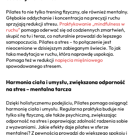
Pilates to nie tylko trening fizyczny, ale również mentalny.
Głębokie oddychanie i koncentracja na precyzji ruchu
sprzyjają redukcji stresu.
Praktykowanie „mindfulness w
ruchu”
pomaga oderwać się od codziennych zmartwień,
skupić na tu i teraz, co naturalnie prowadzi do lepszego
samopoczucia. Pilates a stres – to połączenie jest
nieocenione w dzisiejszym zabieganym świecie. To jak
taka medytacja w ruchu, która naprawdę uspokaja.
Pomaga też w redukcji
napięcia mięśniowego
spowodowanego stresem.
Harmonia ciała i umysłu, zwiększona odporność
na stres – mentalna tarcza
Dzięki holistycznemu podejściu, Pilates pomaga osiągnąć
harmonię ciała i umysłu. Regularna praktyka buduje nie
tylko siłę fizyczną, ale także psychiczną, zwiększając
odporność na stres i poprawiając zdolność radzenia sobie
z wyzwaniami. Jakie efekty daje pilates w sferze
mentalnej? Z pewnością prowadzi do większego spokoju i