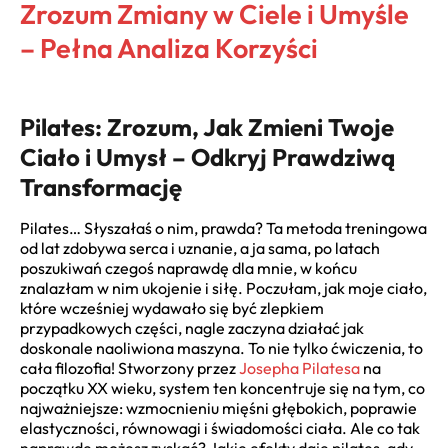
Zrozum Zmiany w Ciele i Umyśle
– Pełna Analiza Korzyści
Pilates: Zrozum, Jak Zmieni Twoje
Ciało i Umysł – Odkryj Prawdziwą
Transformację
Pilates… Słyszałaś o nim, prawda? Ta metoda treningowa
od lat zdobywa serca i uznanie, a ja sama, po latach
poszukiwań czegoś naprawdę dla mnie, w końcu
znalazłam w nim ukojenie i siłę. Poczułam, jak moje ciało,
które wcześniej wydawało się być zlepkiem
przypadkowych części, nagle zaczyna działać jak
doskonale naoliwiona maszyna. To nie tylko ćwiczenia, to
cała filozofia! Stworzony przez
Josepha Pilatesa
na
początku XX wieku, system ten koncentruje się na tym, co
najważniejsze: wzmocnieniu mięśni głębokich, poprawie
elastyczności, równowagi i świadomości ciała. Ale co tak