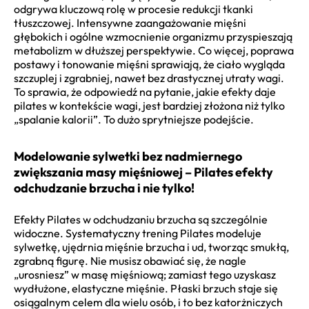
odgrywa kluczową rolę w procesie redukcji tkanki
tłuszczowej. Intensywne zaangażowanie mięśni
głębokich i ogólne wzmocnienie organizmu przyspieszają
metabolizm w dłuższej perspektywie. Co więcej, poprawa
postawy i tonowanie mięśni sprawiają, że ciało wygląda
szczuplej i zgrabniej, nawet bez drastycznej utraty wagi.
To sprawia, że odpowiedź na pytanie, jakie efekty daje
pilates w kontekście wagi, jest bardziej złożona niż tylko
„spalanie kalorii”. To dużo sprytniejsze podejście.
Modelowanie sylwetki bez nadmiernego
zwiększania masy mięśniowej – Pilates efekty
odchudzanie brzucha i nie tylko!
Efekty Pilates w odchudzaniu brzucha są szczególnie
widoczne. Systematyczny trening Pilates modeluje
sylwetkę, ujędrnia mięśnie brzucha i ud, tworząc smukłą,
zgrabną figurę. Nie musisz obawiać się, że nagle
„urosniesz” w masę mięśniową; zamiast tego uzyskasz
wydłużone, elastyczne mięśnie. Płaski brzuch staje się
osiągalnym celem dla wielu osób, i to bez katorżniczych