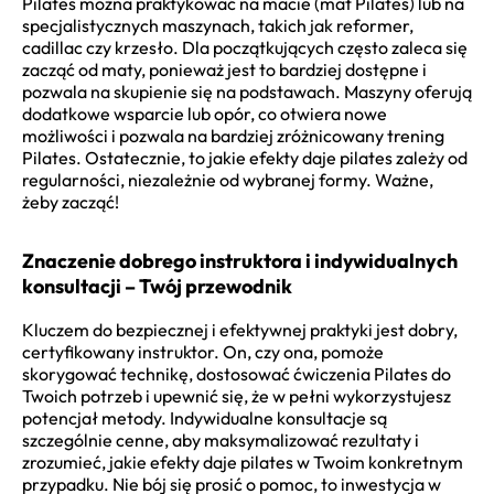
Pilates można praktykować na macie (mat Pilates) lub na
specjalistycznych maszynach, takich jak reformer,
cadillac czy krzesło. Dla początkujących często zaleca się
zacząć od maty, ponieważ jest to bardziej dostępne i
pozwala na skupienie się na podstawach. Maszyny oferują
dodatkowe wsparcie lub opór, co otwiera nowe
możliwości i pozwala na bardziej zróżnicowany trening
Pilates. Ostatecznie, to jakie efekty daje pilates zależy od
regularności, niezależnie od wybranej formy. Ważne,
żeby zacząć!
Znaczenie dobrego instruktora i indywidualnych
konsultacji – Twój przewodnik
Kluczem do bezpiecznej i efektywnej praktyki jest dobry,
certyfikowany instruktor. On, czy ona, pomoże
skorygować technikę, dostosować ćwiczenia Pilates do
Twoich potrzeb i upewnić się, że w pełni wykorzystujesz
potencjał metody. Indywidualne konsultacje są
szczególnie cenne, aby maksymalizować rezultaty i
zrozumieć, jakie efekty daje pilates w Twoim konkretnym
przypadku. Nie bój się prosić o pomoc, to inwestycja w