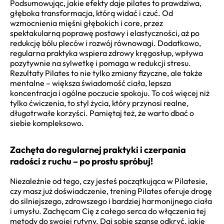
Podsumowując, jakie efekty daje pilates to prawdziwa,
głęboka transformacja, którą widać i czuć. Od
wzmocnienia mięśni głębokich i core, przez
spektakularną poprawę postawy i elastyczności, aż po
redukcję bólu pleców i rozwój równowagi. Dodatkowo,
regularna praktyka wspiera zdrowy kręgosłup, wpływa
pozytywnie na sylwetkę i pomaga w redukcji stresu.
Rezultaty Pilates to nie tylko zmiany fizyczne, ale także
mentalne – większa świadomość ciała, lepsza
koncentracja i ogólne poczucie spokoju. To coś więcej niż
tylko ćwiczenia, to styl życia, który przynosi realne,
długotrwałe korzyści. Pamiętaj też, że warto dbać o
siebie kompleksowo.
Zachęta do regularnej praktyki i czerpania
radości z ruchu – po prostu spróbuj!
Niezależnie od tego, czy jesteś początkująca w Pilatesie,
czy masz już doświadczenie, trening Pilates oferuje drogę
do silniejszego, zdrowszego i bardziej harmonijnego ciała
i umysłu. Zachęcam Cię z całego serca do włączenia tej
metody do swojej rutyny. Daj sobie szansę odkryć, jakie