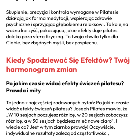
Skupienie, precyzja i kontrola wymagane w Pilatesie
działają jak forma medytacji, wspierając zdrowie
psychiczne i sprzyjając głębokiemu relaksowi. To kolejna
ważna korzyść, pokazująca, jakie efekty daje pilates
daleko poza sferą fizyczną. To twoja chwila tylko dla
Ciebie, bez zbędnych myśli, bez pośpiechu.
Kiedy Spodziewać Się Efektów? Twój
harmonogram zmian
Po jakim czasie widać efekty ćwiczeń pilatesu?
Prawda i mity
To jedno z najczęściej zadawanych pytań: Po jakim czasie
widać efekty ćwiczeń pilatesu? Joseph Pilates mawia, że
„W 10 sesjach poczujesz różnicę, w 20 sesjach zobaczysz
różnicę, a w 30 sesjach będziesz mieć nowe ciało”. I
wiecie co? Jest w tym ziarnko prawdy! Oczywiście,
indywidualne rezultaty zależą od częstotliwości,