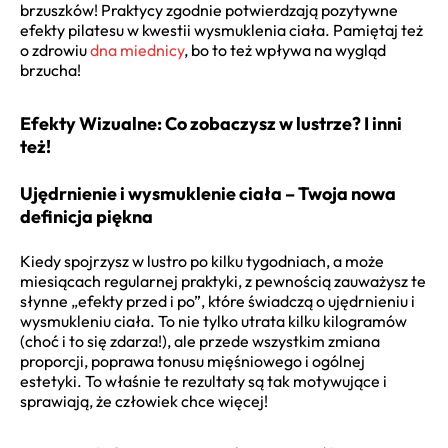
brzuszków! Praktycy zgodnie potwierdzają pozytywne
efekty pilatesu w kwestii wysmuklenia ciała. Pamiętaj też
o zdrowiu
dna miednicy
, bo to też wpływa na wygląd
brzucha!
Efekty Wizualne: Co zobaczysz w lustrze? I inni
też!
Ujędrnienie i wysmuklenie ciała – Twoja nowa
definicja piękna
Kiedy spojrzysz w lustro po kilku tygodniach, a może
miesiącach regularnej praktyki, z pewnością zauważysz te
słynne „efekty przed i po”, które świadczą o ujędrnieniu i
wysmukleniu ciała. To nie tylko utrata kilku kilogramów
(choć i to się zdarza!), ale przede wszystkim zmiana
proporcji, poprawa tonusu mięśniowego i ogólnej
estetyki. To właśnie te rezultaty są tak motywujące i
sprawiają, że człowiek chce więcej!