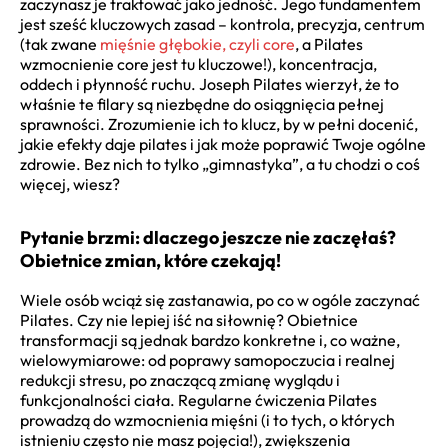
zaczynasz je traktować jako jedność. Jego fundamentem
jest sześć kluczowych zasad – kontrola, precyzja, centrum
(tak zwane
mięśnie głębokie, czyli core
, a Pilates
wzmocnienie core jest tu kluczowe!), koncentracja,
oddech i płynność ruchu. Joseph Pilates wierzył, że to
właśnie te filary są niezbędne do osiągnięcia pełnej
sprawności. Zrozumienie ich to klucz, by w pełni docenić,
jakie efekty daje pilates i jak może poprawić Twoje ogólne
zdrowie. Bez nich to tylko „gimnastyka”, a tu chodzi o coś
więcej, wiesz?
Pytanie brzmi: dlaczego jeszcze nie zaczęłaś?
Obietnice zmian, które czekają!
Wiele osób wciąż się zastanawia, po co w ogóle zaczynać
Pilates. Czy nie lepiej iść na siłownię? Obietnice
transformacji są jednak bardzo konkretne i, co ważne,
wielowymiarowe: od poprawy samopoczucia i realnej
redukcji stresu, po znaczącą zmianę wyglądu i
funkcjonalności ciała. Regularne ćwiczenia Pilates
prowadzą do wzmocnienia mięśni (i to tych, o których
istnieniu często nie masz pojęcia!), zwiększenia