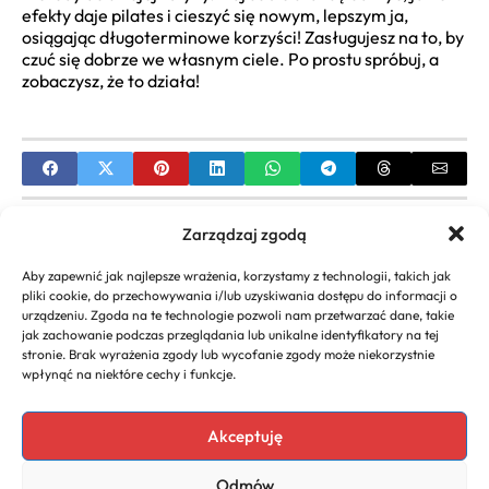
efekty daje pilates i cieszyć się nowym, lepszym ja,
osiągając długoterminowe korzyści! Zasługujesz na to, by
czuć się dobrze we własnym ciele. Po prostu spróbuj, a
zobaczysz, że to działa!
PREVIOUS
Zarządzaj zgodą
Sukienka dla Matki na Ślub Córki: Kompletny
Aby zapewnić jak najlepsze wrażenia, korzystamy z technologii, takich jak
Przewodnik po Stylu i Elegancji
pliki cookie, do przechowywania i/lub uzyskiwania dostępu do informacji o
urządzeniu. Zgoda na te technologie pozwoli nam przetwarzać dane, takie
NEXT
jak zachowanie podczas przeglądania lub unikalne identyfikatory na tej
stronie. Brak wyrażenia zgody lub wycofanie zgody może niekorzystnie
Prezent dla Taty na Urodziny? Znajdź Idealny
wpłynąć na niektóre cechy i funkcje.
Pomysł i Zachwyć Go!
Akceptuję
Odmów