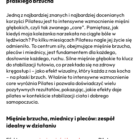
płaskiego brzucha
Jedną z najbardziej znanych i najbardziej docenianych
korzyści Pilatesu jest to intensywne wzmocnienie mięśni
głębokich, czyli tak zwanego „core”. Pamiętasz, jak
kiedyś moja koleżanka narzekała na ciągłe bóle w
lędźwiach? Po kilku miesiącach Pilatesu nagle jej życie się
odmieniło. To centrum siły, obejmujące mięśnie brzucha,
pleców i miednicy, jest fundamentem dla każdego,
dosłownie każdego, ruchu. Silne mięśnie głębokie to klucz
do stabilizacji tułowia, co przekłada się na zdrowy
kręgosłup i – jako efekt wizualny, który każda z nas kocha
– na płaski brzuch. Właśnie to intensywne wzmocnienie
core wyróżnia Pilates i pozwala doświadczyć wielu
pozytywnych rezultatów, pokazując, jakie efekty daje
pilates w kontekście stabilizacji ciała i dobrego
samopoczucia.
Mięśnie brzucha, miednicy i pleców: zespół
idealny w działaniu