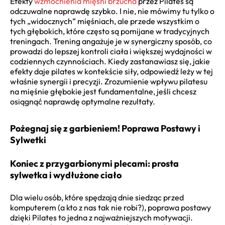
Efekty
wzmocnienia mięśni brzucha
przez Pilates są
odczuwalne naprawdę szybko. I nie, nie mówimy tu tylko o
tych „widocznych” mięśniach, ale przede wszystkim o
tych głębokich, które często są pomijane w tradycyjnych
treningach. Trening angażuje je w synergiczny sposób, co
prowadzi do lepszej kontroli ciała i większej wydajności w
codziennych czynnościach. Kiedy zastanawiasz się, jakie
efekty daje pilates w kontekście siły, odpowiedź leży w tej
właśnie synergii i precyzji. Zrozumienie wpływu pilatesu
na mięśnie głębokie jest fundamentalne, jeśli chcesz
osiągnąć naprawdę optymalne rezultaty.
Pożegnaj się z garbieniem! Poprawa Postawy i
Sylwetki
Koniec z przygarbionymi plecami: prosta
sylwetka i wydłużone ciało
Dla wielu osób, które spędzają dnie siedząc przed
komputerem (a kto z nas tak nie robi?), poprawa postawy
dzięki Pilates to jedna z najważniejszych motywacji.