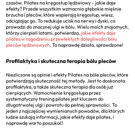
czasów. Pilates na kręgosłup lędźwiowy – jakie daje
efekty? Przede wszystkim wzmacnia głębokie mięśnie
brzucha i pleców, które wspierają kręgosłup, wiesz,
odciążając go. To redukuje ucisk na nerwy i dyski, co
prowadzi do znacznej ulgi w bólu. Wielu moich znajomych,
którzy cierpieli latami, potwierdza,
jakie efekty daje
pilates w łagodzeniu przewlekłych dolegliwości bólu
pleców lędźwiowych
. To naprawdę działa, sprawdzone!
Profilaktyka i skuteczna terapia bólu pleców
Niezliczone są opinie i efekty Pilates na bóle pleców, które
potwierdzają skuteczność tej metody. Jest to doskonała
profilaktyka, a także skuteczna terapia dla osób już
cierpiących. Wzmocnienie kręgosłupa przez
systematyczny trening pilates jest kluczem do
długotrwałej ulgi i powrotu do pełnej sprawności. To
jeden z najczęściej wymienianych powodów, dla których
ludzie szukają informacji, jakie efekty daje pilates, i
naprawdę warto poszukać!