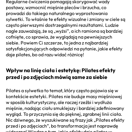
Regularne ćwiczenia pomagają skorygować wady
postawy, wzmocnić mięśnie pleców i brzucha, co
prowadzi do takiego naturalnego wyprostowania
sylwetki. To właśnie te efekty wizualne i zmiany w ciele są
często pierwszymi dostrzegalnymi rezultatami. Ludzie
nagle zauważają, że są „wyżsi”, a ich ramiona są bardziej
cofnięte, co sprawia, że wyglądają na pewniejszych
siebie. Powiem Ci szczerze, to jedna z najbardziej
satysfakcjonujących odpowiedzi na pytanie, jakie efekty
daje pilates, bo od razu widać różnicę!
Wpływ na linię ciała i estetykę: Pilates efekty
przed i po zdjęciach mówią same za siebie
Pilates a sylwetka to temat, który często pojawia się w
kontekście estetyki. Pilates nie buduje masy mięśniowej
w sposób kulturystyczny, ale raczej rzeźbi i wydłuża
mięśnie, nadając ciału smuklejszy i bardziej zdefiniowany
wygląd. To przyczynia się do pięknej, zgrabnej linii ciała.
Nic dziwnego, że wyszukiwane są frazy jak „Pilates efekty
przed i po zdjęciach”, bo transformacja jest naprawdę
widoczna! Wiedza o tym, jakie efekty daje pilates w