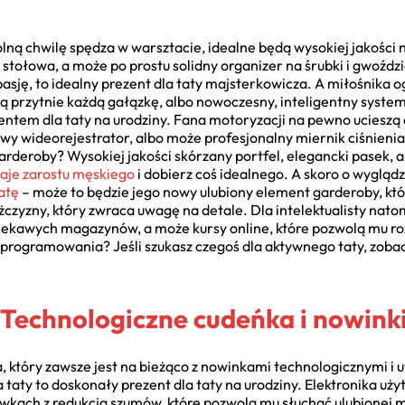
olną chwilę spędza w warsztacie, idealne będą wysokiej jakośc
stołowa, a może po prostu solidny organizer na śrubki i gwoździe
 pasję, to idealny prezent dla taty majsterkowicza. A miłośnika 
cią przytnie każdą gałązkę, albo nowoczesny, inteligentny syste
ezentem dla taty na urodziny. Fana motoryzacji na pewno ucies
owy wideorejestrator, albo może profesjonalny miernik ciśnienia
rderoby? Wysokiej jakości skórzany portfel, elegancki pasek, a
zaje zarostu męskiego
i dobierz coś idealnego. A skoro o wyglądz
atę
– może to będzie jego nowy ulubiony element garderoby, kt
żczyzny, który zwraca uwagę na detale. Dla intelektualisty nat
iekawych magazynów, a może kursy online, które pozwolą mu ro
zy programowania? Jeśli szukasz czegoś dla aktywnego taty, zob
: Technologiczne cudeńka i nowink
a, który zawsze jest na bieżąco z nowinkami technologicznymi i u
 taty to doskonały prezent dla taty na urodziny. Elektronika u
ach z redukcją szumów, które pozwolą mu słuchać ulubionej m