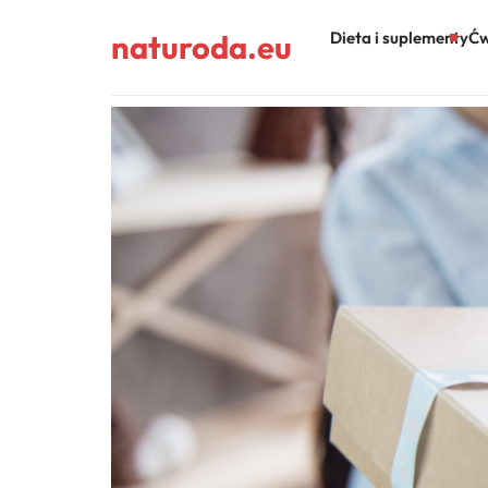
naturoda.eu
Dieta i suplementy
Ćw