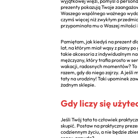
wyjątkowej więzi, pomyśl o persona
prezenty pokazują Twoje zaangażow
Waszego wspólnego ważnego wydarzen
czymś więcej niż zwykłym przedmio
przypominała mu o Waszej miłości i 
Pamiętam, jak kiedyś na prezent dl
lat, na którym miał wąsy z piany po
takie akcesoria z indywidualnym nad
mężczyzny, który trafia prosto w se
wakacji, radosnych momentów? To d
razem, gdy do niego zajrzy. A jeśl
taty na urodziny! Taki upominek za
żadnym sklepie.
Gdy liczy się użyte
Jeśli Twój tata to człowiek praktyc
skupić. Postaw na praktyczny prezen
codziennym życiu, a nie będzie zbier