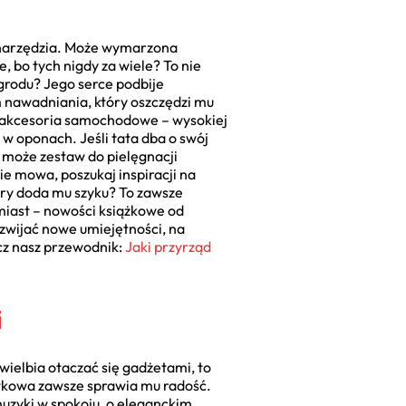
i narzędzia. Może wymarzona
, bo tych nigdy za wiele? To nie
ogrodu? Jego serce podbije
m nawadniania, który oszczędzi mu
zą akcesoria samochodowe – wysokiej
 w oponach. Jeśli tata dba o swój
 może zestaw do pielęgnacji
ie mowa, poszukaj inspiracji na
óry doda mu szyku? To zawsze
omiast – nowości książkowe od
zwijać nowe umiejętności, na
acz nasz przewodnik:
Jaki przyrząd
i
wielbia otaczać się gadżetami, to
żytkowa zawsze sprawia mu radość.
uzyki w spokoju, o eleganckim