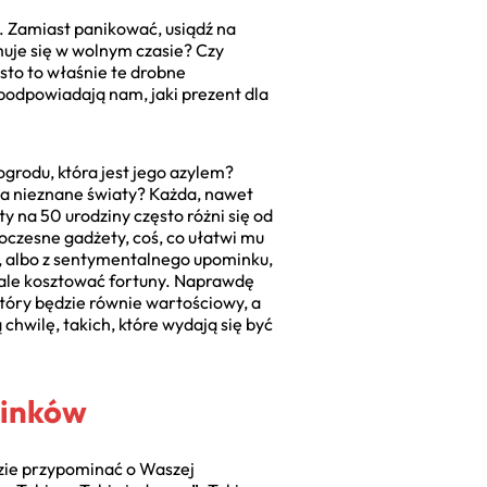
. Zamiast panikować, usiądź na
uje się w wolnym czasie? Czy
sto to właśnie te drobne
podpowiadają nam, jaki prezent dla
grodu, która jest jego azylem?
za nieznane światy? Każda, nawet
ty na 50 urodziny często różni się od
woczesne gadżety, coś, co ułatwi mu
rt, albo z sentymentalnego upominku,
wcale kosztować fortuny. Naprawdę
który będzie równie wartościowy, a
hwilę, takich, które wydają się być
minków
ędzie przypominać o Waszej