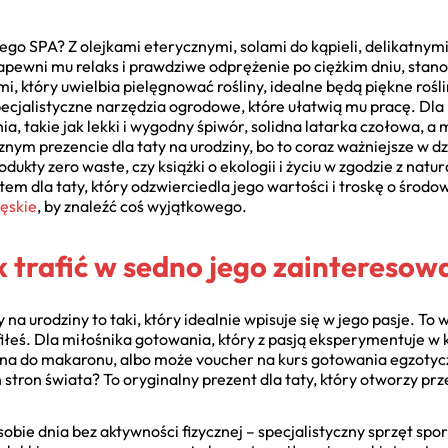
go SPA? Z olejkami eterycznymi, solami do kąpieli, delikatnym
zapewni mu relaks i prawdziwe odprężenie po ciężkim dniu, stan
ami, który uwielbia pielęgnować rośliny, idealne będą piękne roś
ecjalistyczne narzędzia ogrodowe, które ułatwią mu pracę. Dla
, takie jak lekki i wygodny śpiwór, solidna latarka czołowa, a
nym prezencie dla taty na urodziny, bo to coraz ważniejsze w dz
ukty zero waste, czy książki o ekologii i życiu w zgodzie z natu
em dla taty, który odzwierciedla jego wartości i troskę o środ
ęskie
, by znaleźć coś wyjątkowego.
ak trafić w sedno jego zainteresow
 na urodziny to taki, który idealnie wpisuje się w jego pasje. T
rafiłeś. Dla miłośnika gotowania, który z pasją eksperymentuje w 
zyna do makaronu, albo może voucher na kurs gotowania egzoty
 stron świata? To oryginalny prezent dla taty, który otworzy pr
obie dnia bez aktywności fizycznej – specjalistyczny sprzęt sp