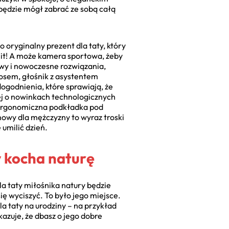
będzie mógł zabrać ze sobą całą
oryginalny prezent dla taty, który
hit! A może kamera sportowa, żeby
y i nowoczesne rozwiązania,
osem, głośnik z asystentem
ogodnienia, które sprawiają, że
ęcej o nowinkach technologicznych
 ergonomiczna podkładka pod
nowy dla mężczyzny to wyraz troski
umilić dzień.
ry kocha naturę
dla taty miłośnika natury będzie
ię wyciszyć. To było jego miejsce.
a taty na urodziny – na przykład
kazuje, że dbasz o jego dobre