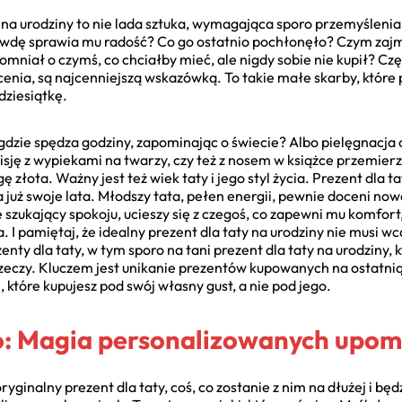
 na urodziny to nie lada sztuka, wymagająca sporo przemyślenia
rawdę sprawia mu radość? Co go ostatnio pochłonęło? Czym zajm
niał o czymś, co chciałby mieć, ale nigdy sobie nie kupił? Czę
enia, są najcenniejszą wskazówką. To takie małe skarby, które 
dziesiątkę.
dzie spędza godziny, zapominając o świecie? Albo pielęgnacja o
sję z wypiekami na twarzy, czy też z nosem w książce przemier
złota. Ważny jest też wiek taty i jego styl życia. Prezent dla ta
 już swoje lata. Młodszy tata, pełen energii, pewnie doceni no
e szukający spokoju, ucieszy się z czegoś, co zapewni mu komfo
 I pamiętaj, że idealny prezent dla taty na urodziny nie musi 
ty dla taty, w tym sporo na tani prezent dla taty na urodziny, 
zeczy. Kluczem jest unikanie prezentów kupowanych na ostatnią c
 które kupujesz pod swój własny gust, a nie pod jego.
go: Magia personalizowanych upo
ginalny prezent dla taty, coś, co zostanie z nim na dłużej i b