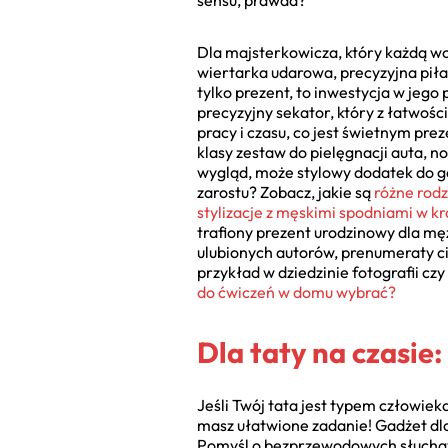
sensu, prawda?
Dla majsterkowicza, który każdą w
wiertarka udarowa, precyzyjna piła 
tylko prezent, to inwestycja w jego
precyzyjny sekator, który z łatwoś
pracy i czasu, co jest świetnym pr
klasy zestaw do pielęgnacji auta, n
wygląd, może stylowy dodatek do ga
zarostu? Zobacz, jakie są
różne rod
stylizacje z męskimi spodniami w kr
trafiony prezent urodzinowy dla mę
ulubionych autorów, prenumeraty c
przykład w dziedzinie fotografii c
do ćwiczeń w domu wybrać?
Dla taty na czasie
Jeśli Twój tata jest typem człowiek
masz ułatwione zadanie! Gadżet dla
Pomyśl o bezprzewodowych słuchawk