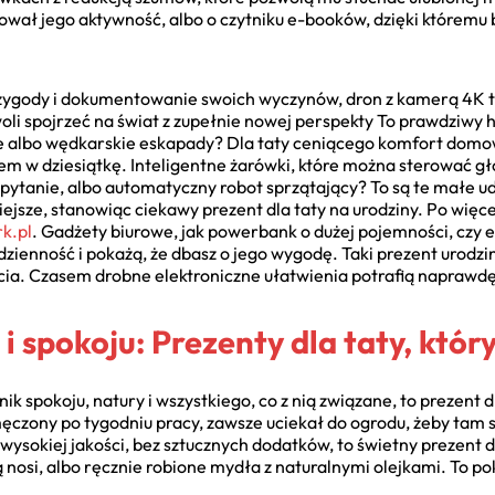
wał jego aktywność, albo o czytniku e-booków, dzięki któremu 
zygody i dokumentowanie swoich wyczynów, dron z kamerą 4K to 
oli spojrzeć na świat z zupełnie nowej perspekty To prawdziwy 
albo wędkarskie eskapady? Dla taty ceniącego komfort domow
m w dziesiątkę. Inteligentne żarówki, które można sterować gł
ytanie, albo automatyczny robot sprzątający? To są te małe ud
mniejsze, stanowiąc ciekawy prezent dla taty na urodziny. Po wi
k.pl
. Gadżety biurowe, jak powerbank o dużej pojemności, czy
dzienność i pokażą, że dbasz o jego wygodę. Taki prezent urodzi
ycia. Czasem drobne elektroniczne ułatwienia potrafią naprawdę 
 i spokoju: Prezenty dla taty, któ
ik spokoju, natury i wszystkiego, co z nią związane, to prezent 
ęczony po tygodniu pracy, zawsze uciekał do ogrodu, żeby tam s
ysokiej jakości, bez sztucznych dodatków, to świetny prezent dl
ją nosi, albo ręcznie robione mydła z naturalnymi olejkami. To po