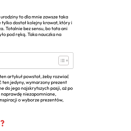
 urodziny to dla mnie zawsze taka
tylko dostał kolejny krawat, który i
. Totalnie bez sensu, bo tata ani
 było pod ręką. Taka nauczka na
ten artykuł powstał, żeby rozwiać
źć ten jedyny, wymarzony prezent
e do jego najskrytszych pasji, aż po
ły naprawdę niezapomniane,
nspiracji o wyborze prezentów,
ę?