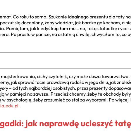
lemat. Co roku to samo. Szukanie idealnego prezentu dla taty na
oczuł się doceniony, żeby wiedział, jak bardzo go kocham, a nie 
a. Pamiętam, jak kiedyś kupiłam mu… no, taką statuetkę rycerza
zbiera. Po prostu w panice, na ostatnią chwilę, chwyciłam to, co
k majsterkowania, cichy czytelnik, czy może dusza towarzystwa, 
emy, jak sprawić tacie prawdziwą radość w jego dniu, jak znale
ysły – od tych najbardziej osobistych, przez prezenty dopasowan
tają w pamięci na zawsze. Przecież chcemy, żeby te obchody by
w psychologię, żeby zrozumieć co stoi za wyborami. Po więcej i
ia.edu.pl
.
gadki: jak naprawdę ucieszyć tat