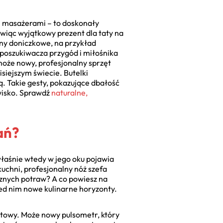
i masażerami – to doskonały
owiąc wyjątkowy prezent dla taty na
liny doniczkowe, na przykład
 poszukiwacza przygód i miłośnika
 może nowy, profesjonalny sprzęt
isiejszym świecie. Butelki
rą. Takie gesty, pokazujące dbałość
owisko. Sprawdź
naturalne,
ań?
o właśnie wtedy w jego oku pojawia
kuchni, profesjonalny nóż szefa
cznych potraw? A co powiesz na
zed nim nowe kulinarne horyzonty.
ortowy. Może nowy pulsometr, który