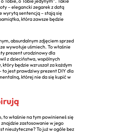
o Tobie, o Tobie jedynym”. Takie
ty – elegancki zegarek z datą
 wyrytą sentencją – stają się
pamiątka, która zawsze będzie
ionym, absurdalnym zdjęciem sprzed
awsze wywołuje uśmiech. To właśnie
sty prezent urodzinowy dla
wil z dzieciństwa, wspólnych
 który będzie wzruszał za każdym
 to jest prawdziwy prezent DIY dla
ntalną, której nie da się kupić w
irują
o, to właśnie na tym powinieneś się
ę znajdzie zastosowanie w jego
est nieużyteczne? To już w ogóle bez