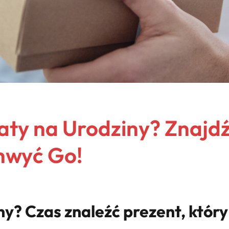
Taty na Urodziny? Znajdź
hwyć Go!
ny? Czas znaleźć prezent, który