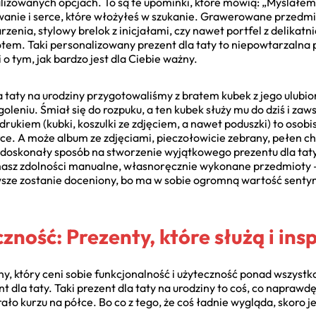
lizowanych opcjach. To są te upominki, które mówią: „Myślałem 
anie i serce, które włożyłeś w szukanie. Grawerowane przedmio
ia, stylowy brelok z inicjałami, czy nawet portfel z delikatnie
tem. Taki personalizowany prezent dla taty to niepowtarzalna 
o tym, jak bardzo jest dla Ciebie ważny.
a taty na urodziny przygotowaliśmy z bratem kubek z jego ulub
 goleniu. Śmiał się do rozpuku, a ten kubek służy mu do dziś i z
rukiem (kubki, koszulki ze zdjęciem, a nawet poduszki) to osobi
rce. A może album ze zdjęciami, pieczołowicie zebrany, pełen ch
oskonały sposób na stworzenie wyjątkowego prezentu dla taty,
i masz zdolności manualne, własnoręcznie wykonane przedmioty –
wsze zostanie doceniony, bo ma w sobie ogromną wartość sentyme
czność: Prezenty, które służą i insp
zny, który ceni sobie funkcjonalność i użyteczność ponad wszystk
t dla taty. Taki prezent dla taty na urodziny to coś, co naprawd
ało kurzu na półce. Bo co z tego, że coś ładnie wygląda, skoro j