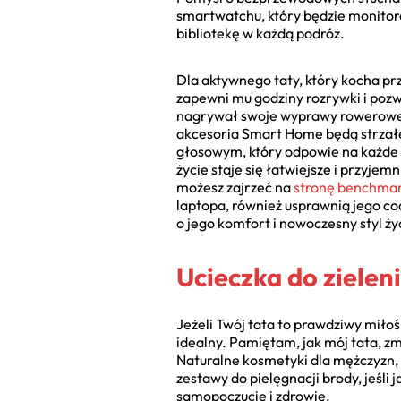
smartwatchu, który będzie monitoro
bibliotekę w każdą podróż.
Dla aktywnego taty, który kocha pr
zapewni mu godziny rozrywki i pozw
nagrywał swoje wyprawy rowerowe 
akcesoria Smart Home będą strzałe
głosowym, który odpowie na każde p
życie staje się łatwiejsze i przyje
możesz zajrzeć na
stronę benchmar
laptopa, również usprawnią jego co
o jego komfort i nowoczesny styl ż
Ucieczka do zieleni
Jeżeli Twój tata to prawdziwy miłośn
idealny. Pamiętam, jak mój tata, zm
Naturalne kosmetyki dla mężczyzn, w
zestawy do pielęgnacji brody, jeśli 
samopoczucie i zdrowie.