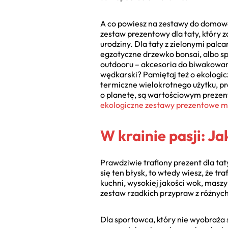
A co powiesz na zestawy do domowe
zestaw prezentowy dla taty, który 
urodziny. Dla taty z zielonymi palc
egzotyczne drzewko bonsai, albo sp
outdooru – akcesoria do biwakowania
wędkarski? Pamiętaj też o ekologicz
termiczne wielokrotnego użytku, prod
o planetę, są wartościowym prezent
ekologiczne zestawy prezentowe m
W krainie pasji: J
Prawdziwie trafiony prezent dla taty
się ten błysk, to wtedy wiesz, że t
kuchni, wysokiej jakości wok, mas
zestaw rzadkich przypraw z różnych
Dla sportowca, który nie wyobraża s