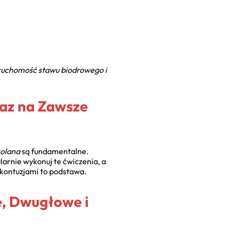
ruchomość stawu biodrowego i
Raz na Zawsze
kolana
są fundamentalne.
larnie wykonuj te ćwiczenia, a
d kontuzjami to podstawa.
, Dwugłowe i