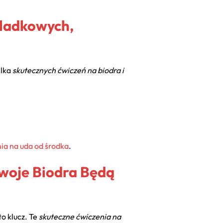
śladkowych,
ilka
skutecznych ćwiczeń na biodra i
ia na uda od środka
.
Twoje Biodra Będą
to klucz. Te
skuteczne ćwiczenia na