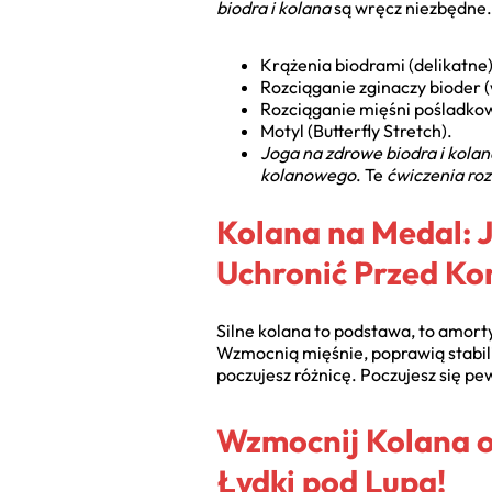
biodra i kolana
są wręcz niezbędne.
Krążenia biodrami (delikatne)
Rozciąganie zginaczy bioder 
Rozciąganie mięśni pośladkow
Motyl (Butterfly Stretch).
Joga na zdrowe biodra i kolan
kolanowego
. Te
ćwiczenia roz
Kolana na Medal: J
Uchronić Przed Ko
Silne kolana to podstawa, to amort
Wzmocnią mięśnie, poprawią stabiliz
poczujesz różnicę. Poczujesz się p
Wzmocnij Kolana 
Łydki pod Lupa!