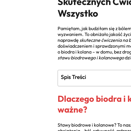
Skutecznych Ćwic
Wszystko
Pamiętam, jak budziłam się z bólem 
wyzwaniem. To obniżało jakość życi
naprawdę
skuteczne ćwiczenia na b
doświadczeniem i sprawdzonymi met
o biodra i kolana – w domu, bez dr
stawu biodrowego i kolanowego
dzi
Spis Treści
Dlaczego biodra i 
ważne?
Stawy biodrowe i kolanowe? To nas
obciążenia – ból, sztywność, artro