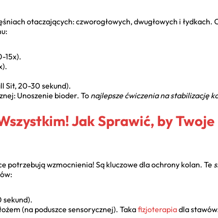
mięśniach otaczających: czworogłowych, dwugłowych i łydkach.
u:
0-15x).
x).
l Sit, 20-30 sekund).
znej: Unoszenie bioder. To
najlepsze ćwiczenia na stabilizację ko
Wszystkim! Jak Sprawić, by Twoje
jące potrzebują wzmocnienia! Są kluczowe dla ochrony kolan. Te
s
zów:
0 sekund).
łożem (na poduszce sensorycznej). Taka
fizjoterapia
dla stawów