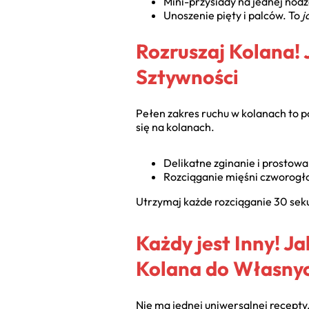
Mini-przysiady na jednej nodz
Unoszenie pięty i palców. To
j
Rozruszaj Kolana! 
Sztywności
Pełen zakres ruchu w kolanach to 
się na kolanach.
Delikatne zginanie i prostow
Rozciąganie mięśni czworogło
Utrzymaj każde rozciąganie 30 seku
Każdy jest Inny! J
Kolana do Własnyc
Nie ma jednej uniwersalnej recepty