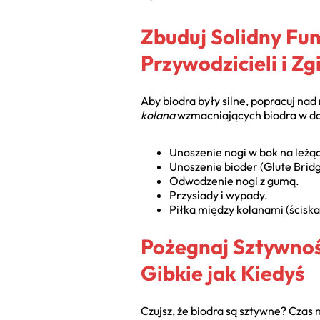
Zbuduj Solidny Fu
Przywodzicieli i Zg
Aby biodra były silne, popracuj na
kolana
wzmacniających biodra w d
Unoszenie nogi w bok na leżąc
Unoszenie bioder (Glute Bridg
Odwodzenie nogi z gumą.
Przysiady i wypady.
Piłka między kolanami (ściska
Pożegnaj Sztywnoś
Gibkie jak Kiedyś
Czujsz, że biodra są sztywne? Czas 