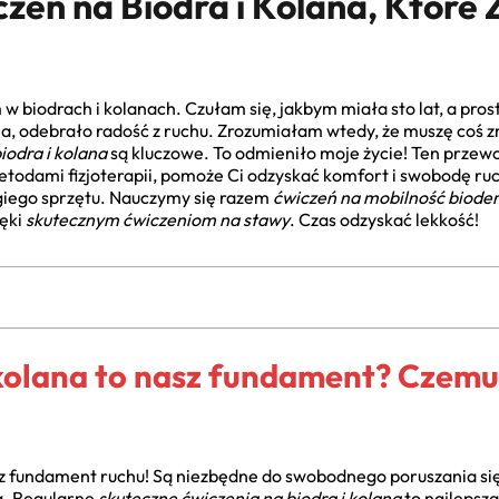
zeń na Biodra i Kolana, Które 
w biodrach i kolanach. Czułam się, jakbym miała sto lat, a pros
a, odebrało radość z ruchu. Zrozumiałam wtedy, że muszę coś z
iodra i kolana
są kluczowe. To odmieniło moje życie! Ten przew
odami fizjoterapii, pomoże Ci odzyskać komfort i swobodę ruch
ogiego sprzętu. Nauczymy się razem
ćwiczeń na mobilność bioder 
ęki
skutecznym ćwiczeniom na stawy
. Czas odzyskać lekkość!
kolana to nasz fundament? Czemu 
z fundament ruchu! Są niezbędne do swobodnego poruszania si
za. Regularne
skuteczne ćwiczenia na biodra i kolana
to najlepsza