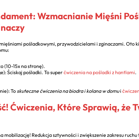
ndament: Wzmacnianie Mięśni Po
inaczy
d mięśniami pośladkowymi, przywodzicielami i zginaczami. Oto k
omu:
o (10-15x na stronę).
e): Ściskaj pośladki. To super
ćwiczenia na pośladki z hantlami
.
nie): To
skuteczne ćwiczenia na biodra i kolana w domu
i
ćwiczen
ć! Ćwiczenia, Które Sprawią, że 
na mobilizację! Redukcja sztywności i zwiększenie zakresu ruchu 