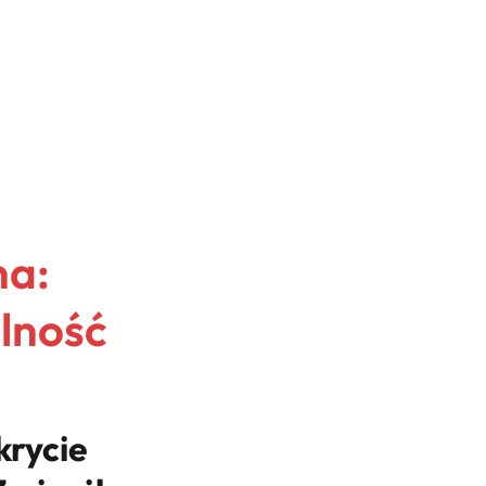
na:
lność
krycie