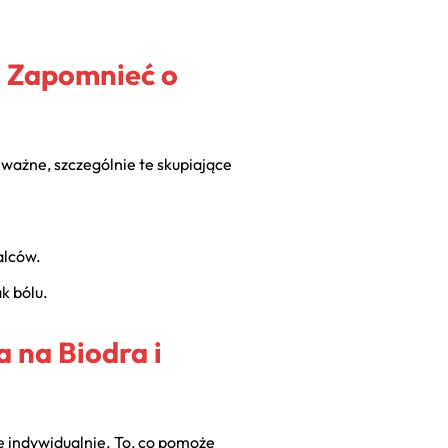
i Zapomnieć o
 ważne, szczególnie te skupiające
alców.
k bólu.
 na Biodra i
indywidualnie. To, co pomoże