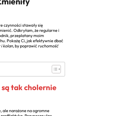
Zmieniły
te czynności stawały się
mienić. Odkryłam, że regularne i
odnik, przeplatany moim
u. Pokażę Ci, jak efektywnie dbać
i kolan
, by poprawić
ruchomość
są tak cholernie
ę, ale narażone na ogromne
 profilaktyka. Przynoszą ulgę,