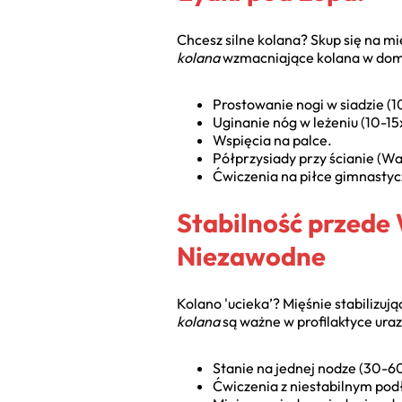
Chcesz silne kolana? Skup się na 
kolana
wzmacniające kolana w dom
Prostowanie nogi w siadzie (1
Uginanie nóg w leżeniu (10-15
Wspięcia na palce.
Półprzysiady przy ścianie (Wal
Ćwiczenia na piłce gimnastyc
Stabilność przede 
Niezawodne
Kolano 'ucieka’? Mięśnie stabilizu
kolana
są ważne w profilaktyce ura
Stanie na jednej nodze (30-6
Ćwiczenia z niestabilnym pod