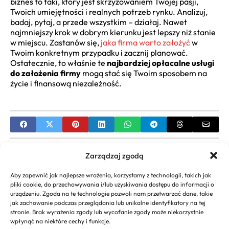
biznes to taki, który jest skrzyżowaniem Twojej pasji,
Twoich umiejętności i realnych potrzeb rynku. Analizuj,
badaj, pytaj, a przede wszystkim – działaj. Nawet
najmniejszy krok w dobrym kierunku jest lepszy niż stanie
w miejscu. Zastanów się,
jaka firma warto założyć
w
Twoim konkretnym przypadku i zacznij planować.
Ostatecznie, to właśnie te
najbardziej opłacalne usługi
do założenia firmy
mogą stać się Twoim sposobem na
życie i finansową niezależność.
PREVIOUS
Zarządzaj zgodą
Odkryj czego brakuje na rynku – Przewodnik po
Aby zapewnić jak najlepsze wrażenia, korzystamy z technologii, takich jak
niszach i pomysłach na biznes
pliki cookie, do przechowywania i/lub uzyskiwania dostępu do informacji o
urządzeniu. Zgoda na te technologie pozwoli nam przetwarzać dane, takie
NEXT
jak zachowanie podczas przeglądania lub unikalne identyfikatory na tej
stronie. Brak wyrażenia zgody lub wycofanie zgody może niekorzystnie
Prowadzenie dodatkowej działalności
wpłynąć na niektóre cechy i funkcje.
gospodarczej – Poradnik