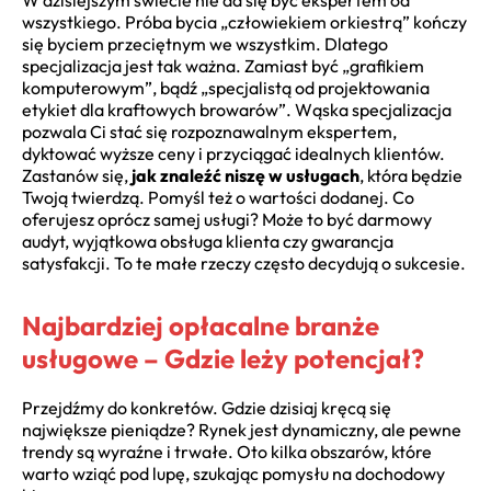
wszystkiego. Próba bycia „człowiekiem orkiestrą” kończy
się byciem przeciętnym we wszystkim. Dlatego
specjalizacja jest tak ważna. Zamiast być „grafikiem
komputerowym”, bądź „specjalistą od projektowania
etykiet dla kraftowych browarów”. Wąska specjalizacja
pozwala Ci stać się rozpoznawalnym ekspertem,
dyktować wyższe ceny i przyciągać idealnych klientów.
Zastanów się,
jak znaleźć niszę w usługach
, która będzie
Twoją twierdzą. Pomyśl też o wartości dodanej. Co
oferujesz oprócz samej usługi? Może to być darmowy
audyt, wyjątkowa obsługa klienta czy gwarancja
satysfakcji. To te małe rzeczy często decydują o sukcesie.
Najbardziej opłacalne branże
usługowe – Gdzie leży potencjał?
Przejdźmy do konkretów. Gdzie dzisiaj kręcą się
największe pieniądze? Rynek jest dynamiczny, ale pewne
trendy są wyraźne i trwałe. Oto kilka obszarów, które
warto wziąć pod lupę, szukając pomysłu na dochodowy