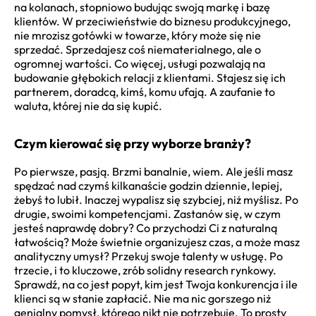
na kolanach, stopniowo budując swoją markę i bazę
klientów. W przeciwieństwie do biznesu produkcyjnego,
nie mrozisz gotówki w towarze, który może się nie
sprzedać. Sprzedajesz coś niematerialnego, ale o
ogromnej wartości. Co więcej, usługi pozwalają na
budowanie głębokich relacji z klientami. Stajesz się ich
partnerem, doradcą, kimś, komu ufają. A zaufanie to
waluta, której nie da się kupić.
Czym kierować się przy wyborze branży?
Po pierwsze, pasją. Brzmi banalnie, wiem. Ale jeśli masz
spędzać nad czymś kilkanaście godzin dziennie, lepiej,
żebyś to lubił. Inaczej wypalisz się szybciej, niż myślisz. Po
drugie, swoimi kompetencjami. Zastanów się, w czym
jesteś naprawdę dobry? Co przychodzi Ci z naturalną
łatwością? Może świetnie organizujesz czas, a może masz
analityczny umysł? Przekuj swoje talenty w usługę. Po
trzecie, i to kluczowe, zrób solidny research rynkowy.
Sprawdź, na co jest popyt, kim jest Twoja konkurencja i ile
klienci są w stanie zapłacić. Nie ma nic gorszego niż
genialny pomysł, którego nikt nie potrzebuje. To prosty