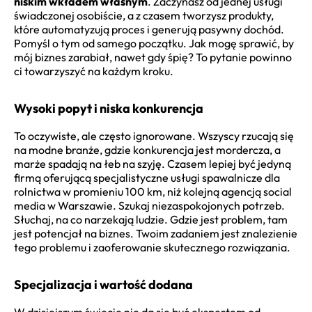
niskim wkładem własnym
. Zaczynasz od jednej usługi
świadczonej osobiście, a z czasem tworzysz produkty,
które automatyzują proces i generują pasywny dochód.
Pomyśl o tym od samego początku. Jak mogę sprawić, by
mój biznes zarabiał, nawet gdy śpię? To pytanie powinno
ci towarzyszyć na każdym kroku.
Wysoki popyt i niska konkurencja
To oczywiste, ale często ignorowane. Wszyscy rzucają się
na modne branże, gdzie konkurencja jest mordercza, a
marże spadają na łeb na szyję. Czasem lepiej być jedyną
firmą oferującą specjalistyczne usługi spawalnicze dla
rolnictwa w promieniu 100 km, niż kolejną agencją social
media w Warszawie. Szukaj niezaspokojonych potrzeb.
Słuchaj, na co narzekają ludzie. Gdzie jest problem, tam
jest potencjał na biznes. Twoim zadaniem jest znalezienie
tego problemu i zaoferowanie skutecznego rozwiązania.
Specjalizacja i wartość dodana
W dzisiejszym świecie nie da się być ekspertem od