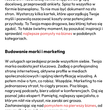
docelową, przeprowadź ankiety. Spisz to wszystko w
formie biznesplanu. To nie musi być dokument na sto
stron. Wystarczy kilka kartek, które uporządkują Twoje
myśli i pozwolą oszacować koszty oraz potencjalne
przychody. To Twoja mapa drogowa, bez której łatwo się
zgubić. To także świetny moment, by poszukać inspiracji i
sprawdzić
najlepsze pomysły na biznes
w podobnych
kategoriach.
Budowanie marki i marketing
W usługach sprzedajesz przede wszystkim siebie. Twoja
marka osobista jest kluczowa. Zadbaj o profesjonalną
stronę internetową, aktywne profile w mediach
społecznościowych i spójną identyfikację wizualną. A
potem mów o tym, co robisz. Wszędzie. Marketing to nie
jednorazowy strzał, to ciągły proces. Pisz bloga,
nagrywaj podcasty, bierz udział w konferencjach. Daj się
poznać jako ekspert. Pamiętaj, najlepszy specjalista, o
którym nikt nie słyszał, nie zarobi ani grosza.
Zastanawiając się nad
pomysłem na pierwszy biznes
, od