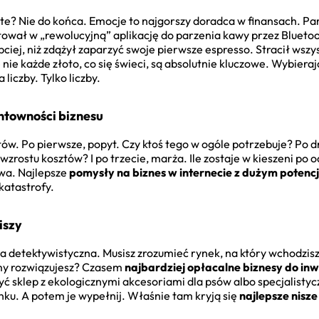
oste? Nie do końca. Emocje to najgorszy doradca w finansach. P
stował w „rewolucyjną” aplikację do parzenia kawy przez Blueto
iej, niż zdążył zaparzyć swoje pierwsze espresso. Stracił wszy
 nie każde złoto, co się świeci, są absolutnie kluczowe. Wybiera
 liczby. Tylko liczby.
entowności biznesu
w. Po pierwsze, popyt. Czy ktoś tego w ogóle potrzebuje? Po dr
rostu kosztów? I po trzecie, marża. Ile zostaje w kieszeni po o
awa. Najlepsze
pomysły na biznes w internecie z dużym potenc
katastrofy.
iszy
ca detektywistyczna. Musisz zrozumieć rynek, na który wchodzisz
emy rozwiązujesz? Czasem
najbardziej opłacalne biznesy do in
yć sklep z ekologicznymi akcesoriami dla psów albo specjalist
nku. A potem je wypełnij. Właśnie tam kryją się
najlepsze nisz