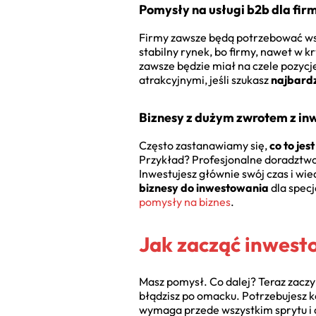
Pomysły na usługi b2b dla fir
Firmy zawsze będą potrzebować wsp
stabilny rynek, bo firmy, nawet w 
zawsze będzie miał na czele pozycje
atrakcyjnymi, jeśli szukasz
najbardz
Biznesy z dużym zwrotem z inw
Często zastanawiamy się,
co to je
Przykład? Profesjonalne doradztwo 
Inwestujesz głównie swój czas i wie
biznesy do inwestowania
dla specj
pomysły na biznes
.
Jak zacząć inwest
Masz pomysł. Co dalej? Teraz zaczyn
błądzisz po omacku. Potrzebujesz k
wymaga przede wszystkim sprytu i d