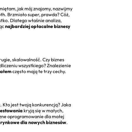
amiętam, jak mój znajomy, nazwijmy
oth. Brzmiało super, prawda? Cóż,
stko. Dlatego właśnie analiza,
jąc
najbardziej opłacalne biznesy
ugie, skalowalność. Czy biznes
dliczeniu wszystkiego? Znalezienie
jałem
często mają te trzy cechy.
. Kto jest twoją konkurencją? Jaka
westowania
kryją się w małych,
yczne oprogramowanie dla małej
e rynkowe dla nowych biznesów
.