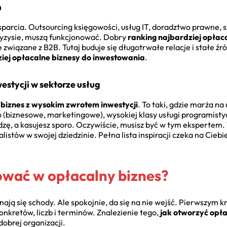
m
arcia. Outsourcing księgowości, usług IT, doradztwo prawne, s
kryzysie, muszą funkcjonować. Dobry
ranking najbardziej opłac
 związane z B2B. Tutaj buduje się długotrwałe relacje i stałe źró
iej opłacalne biznesy do inwestowania
.
estycji w sektorze usług
st biznes z wysokim zwrotem inwestycji
. To taki, gdzie marża na
(biznesowe, marketingowe), wysokiej klasy usługi programistyc
dzę, a kasujesz sporo. Oczywiście, musisz być w tym ekspertem.
alistów w swojej dziedzinie. Pełna lista inspiracji czeka na Cieb
ować w opłacalny biznes?
ają się schody. Ale spokojnie, da się na nie wejść. Pierwszym k
onkretów, liczb i terminów. Znalezienie tego,
jak otworzyć opł
obrej organizacji.