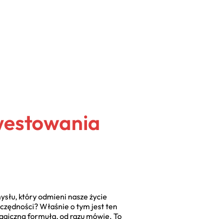
nwestowania
słu, który odmieni nasze życie
zczędności? Właśnie o tym jest ten
 magiczna formuła, od razu mówię. To