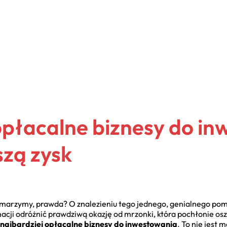
opłacalne biznesy do i
szą zysk
 marzymy, prawda? O znalezieniu tego jednego, genialnego pomy
macji odróżnić prawdziwą okazję od mrzonki, która pochłonie os
najbardziej opłacalne biznesy do inwestowania
. To nie jest