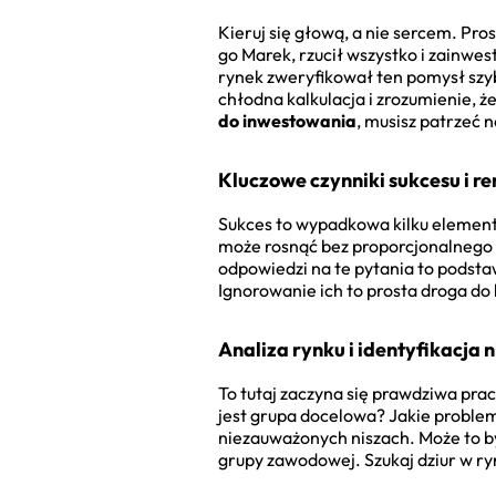
Kieruj się głową, a nie sercem. Pr
go Marek, rzucił wszystko i zainwe
rynek zweryfikował ten pomysł szybc
chłodna kalkulacja i zrozumienie, że
do inwestowania
, musisz patrzeć na
Kluczowe czynniki sukcesu i r
Sukces to wypadkowa kilku elementó
może rosnąć bez proporcjonalnego wz
odpowiedzi na te pytania to podst
Ignorowanie ich to prosta droga do 
Analiza rynku i identyfikacja n
To tutaj zaczyna się prawdziwa pra
jest grupa docelowa? Jakie probl
niezauważonych niszach. Może to b
grupy zawodowej. Szukaj dziur w ry