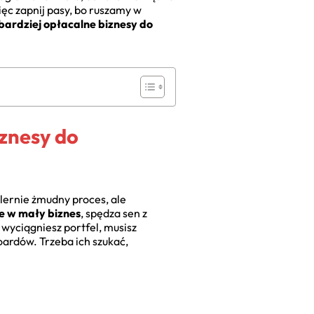
ęc zapnij pasy, bo ruszamy w
jbardziej opłacalne biznesy do
iznesy do
lernie żmudny proces, ale
e w mały biznes
, spędza sen z
 wyciągniesz portfel, musisz
boardów. Trzeba ich szukać,