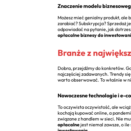
Znaczenie modelu biznesowego 
Możesz mieć genialny produkt, ale b
zarabiać? Subskrypcja? Sprzedaż j
odpowiadać na pytanie, jak dotrzesz
opłacalne biznesy do inwestowan
Branże z najwięks
Dobra, przejdźmy do konkretów. Gdz
najczęściej zadawanych. Trendy się 
warto obserwować. To właśnie w n
Nowoczesne technologie i e-
To oczywista oczywistość, ale wcią
kochają kupować online, a pandemia
związane z handlem w sieci. Nie m
opłacalne
jest niemal zawsze, o il
inwestowania
.