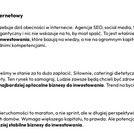
ternetowy
rzebuje dziś obecności w internecie. Agencje SEO, social media,
gantyczny i nic nie wskazuje na to, by miał spaść. To jest właśn
 inwestowania
, które bazują na wiedzy, a nie na ogromnym kapit
ednimi kompetencjami.
teśmy w stanie za to dużo zapłacić. Siłownie, cateringi dietetyc
y. Ten rynek to samograj. Ludzie zawsze będą chcieli być zdrowi,
najbardziej opłacalne biznesy do inwestowania
. Trend na byci
eruchomości to maraton, a nie sprint, ale w długiej perspektywi
domów. Wymaga większego kapitału, to prawda. Ale potencjaln
ziej stabilne biznesy do inwestowania
.