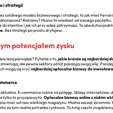
i strategii
ez solidnego modelu biznesowego i strategii, to jak mieć Ferrar
ednorazowa? Reklamy? Musisz to wiedzieć od samego początku.
 do klientów i jak ich przy sobie zatrzymasz. To absolutna podst
ia
. Bez strategii po prostu dryfujesz.
zym potencjałem zysku
ie leżą pieniądze? Pytanie o to,
jakie branże są najbardziej 
zmieniają, ale pewne sektory od lat pokazują swoją siłę. Poniżej
ich mogą się kryć
najbardziej opłacalne biznesy do inwestow
commerce
ż aktualna. E-commerce rośnie na potęgę. Sklepy internetowe, 
 tylko to przyspieszyła.
Opłacalne biznesy online z niskim w
usisz mieć od razu wielkiego magazynu. Można zacząć skromnie.
e stoi za tym realna potrzeba rynkowa. To tutaj często znajdziem