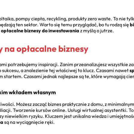
oltaika, pompy ciepła, recykling, produkty zero waste. To nie ty
zają ten sektor. Warto się temu przyglądać, bo tu rodzą się
b
j opłacalne biznesy do inwestowania
z myślą o jutrze.
 na opłacalne biznesy
mi potrzebujemy inspiracji. Zanim przeanalizujesz wszystkie za 
do sukcesu, a znalezienie tej właściwej to klucz. Czasami nawet
s
startem. Czasami jednak najlepsze są te, które wymagają cier
iskim wkładem własnym
iwości. Możesz zacząć biznes praktycznie z domu, z minimaln
iliacji. Tworzenie kursów online. Usługi wirtualnej asystentki. T
zy niewielkim ryzyku. Kluczem jest unikalna wiedza i umiejętność
ia
są na wyciągnięcie ręki.