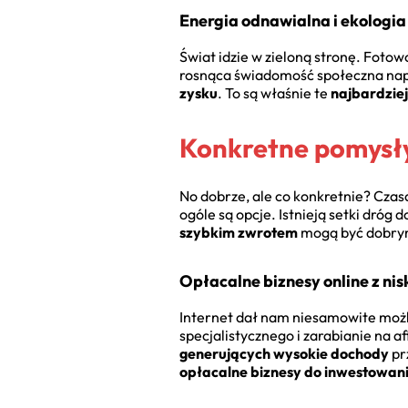
Energia odnawialna i ekologia
Świat idzie w zieloną stronę. Fotow
rosnąca świadomość społeczna napęd
zysku
. To są właśnie te
najbardzie
Konkretne pomysły
No dobrze, ale co konkretnie? Czasa
ogóle są opcje. Istnieją setki dróg 
szybkim zwrotem
mogą być dobrym 
Opłacalne biznesy online z n
Internet dał nam niesamowite możl
specjalistycznego i zarabianie na af
generujących wysokie dochody
pr
opłacalne biznesy do inwestowan