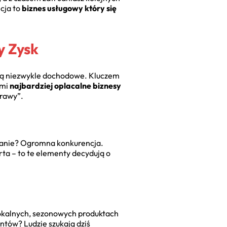
cja to
biznes usługowy który się
y Zysk
ąż są niezwykle dochodowe. Kluczem
ami
najbardziej oplacalne biznesy
prawy”.
yzwanie? Ogromna konkurencja.
erta – to te elementy decydują o
 lokalnych, sezonowych produktach
ntów? Ludzie szukają dziś