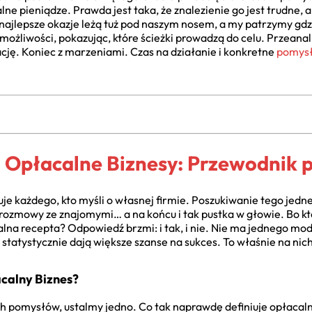
ne pieniądze. Prawda jest taka, że znalezienie go jest trudne, a
 najlepsze okazje leżą tuż pod naszym nosem, a my patrzymy gdz
możliwości, pokazując, które ścieżki prowadzą do celu. Przeanal
ację. Koniec z marzeniami. Czas na działanie i konkretne
pomysł
j Opłacalne Biznesy: Przewodnik p
je każdego, kto myśli o własnej firmie. Poszukiwanie tego jedn
 rozmowy ze znajomymi… a na końcu i tak pustka w głowie. Bo kt
salna recepta? Odpowiedź brzmi: i tak, i nie. Nie ma jednego mod
e statystycznie dają większe szanse na sukces. To właśnie na nich
calny Biznes?
ch pomysłów, ustalmy jedno. Co tak naprawdę definiuje opłacal