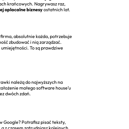
tach krańcowych. Nagrywasz raz,
ej oplacalne biznesy
ostatnich lat.
 firma, absolutnie każda, potrzebuje
cność zbudować i nią zarządzać.
 umiejętności. To są prawdziwe
stawki należą do najwyższych na
b założenie małego software house’u
bez dwóch zdań.
Google? Potrafisz pisać teksty,
 a z czasem zatrudniasz kolejnych