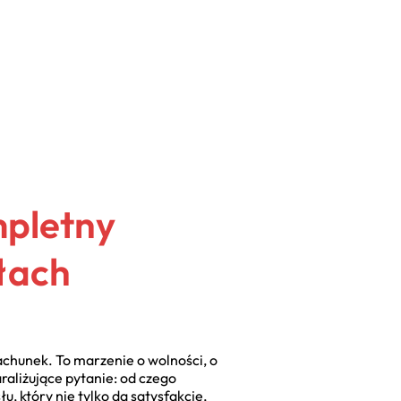
mpletny
łach
achunek. To marzenie o wolności, o
raliżujące pytanie: od czego
, który nie tylko da satysfakcję,