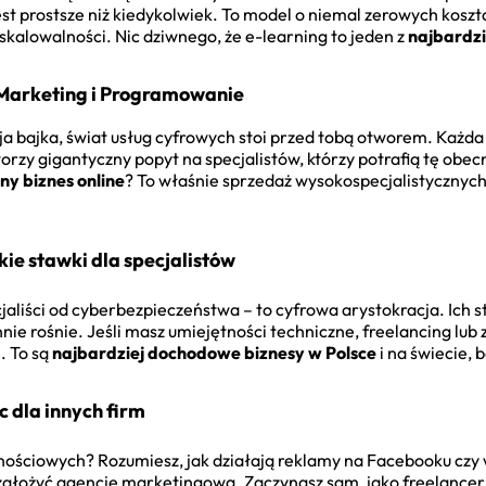
st prostsze niż kiedykolwiek. To model o niemal zerowych kosz
 skalowalności. Nic dziwnego, że e-learning to jeden z
najbardzi
 Marketing i Programowanie
ja bajka, świat usług cyfrowych stoi przed tobą otworem. Każda
worzy gigantyczny popyt na specjalistów, którzy potrafią tę obe
lny biznes online
? To właśnie sprzedaż wysokospecjalistycznych
ie stawki dla specjalistów
jaliści od cyberbezpieczeństwa – to cyfrowa arystokracja. Ich 
annie rośnie. Jeśli masz umiejętności techniczne, freelancing lu
. To są
najbardziej dochodowe biznesy w Polsce
i na świecie, 
dla innych firm
ściowych? Rozumiesz, jak działają reklamy na Facebooku czy w 
założyć agencję marketingową. Zaczynasz sam, jako freelancer,