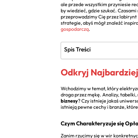
ale przede wszystkim przyniesie real
by wiedzieć, gdzie szukać. Czasami
przeprowadzimy Cię przez labirynt 
strategie, abyś mógł znaleźć inspir
gospodarczą
.
Spis Treści
Odkryj Najbardzie
Wchodzimy w temat, który elektryzu
droga przez mękę. Analizy, tabelki,
biznesy
? Czy istnieje jakaś uniwer
istnieją pewne cechy i branże, któr
Czym Charakteryzuje się Opła
Zanim rzucimy się w wir konkretny