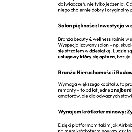
doświadczeń, nie tylko jedzenia. O
niego cholernie dobry i oryginalny 
Salon piękności: Inwestycja w
Branża beauty & wellness rośnie w si
Wyspecjalizowany salon – np. skup
się strzałem w dziesiątkę. Ludzie są
usługowy który się opłaca
, bazuj
Branża Nieruchomości i Budo
Wymaga większego kapitału, to praw
remonty – to od lat jedne z
najbardz
amatorów, ale dla odważnych stawk
Wynajem krótkoterminowy: Zys
Dzięki platformom takim jak Airbnb,
najmem krótkoterminowym, czy to wł