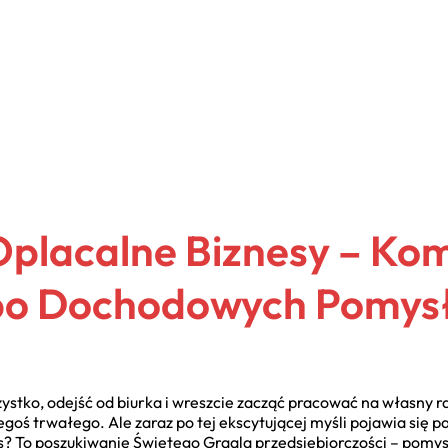
Oplacalne Biznesy – Ko
po Dochodowych Pomys
zystko, odejść od biurka i wreszcie zacząć pracować na własny r
goś trwałego. Ale zaraz po tej ekscytującej myśli pojawia się pa
? To poszukiwanie Świętego Graala przedsiębiorczości – pomysłu