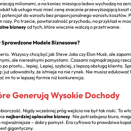
bracają milionami, a na koniec miesiąca ledwo wychodzą na zero
dukt lub usługa musi mieć cenę znacznie przewyższającą koszt 
ć potencjał do wzrostu bez proporcjonalnego wzrostu kosztów.
 razy. Po trzecie, powtarzalność przychodu, na przykład w mod
alne biznesy
od tych, które wiecznie walczą o przetrwanie.
w Sprawdzone Modele Biznesowe?
rio. Wszyscy chcą być jak Steve Jobs czy Elon Musk, ale zapom
nymi, ale nierealnymi pomysłami. Czasami najmądrzejszą rzeczą
po prostu… lepiej. Lepiej, szybciej, z lepszą obsługą klienta. 
 już udowodniły, że istnieje na nie rynek. Nie musisz edukować k
ć im to w lepszej formie niż konkurencja.
tóre Generują Wysokie Dochody
orczość. Nigdy wcześniej próg wejścia nie był tak niski. To właś
nie
najbardziej oplacalne biznesy
. Nie potrzebujesz biura, maga
o najważniejsze – dobry pomysł. Era cyfrowa to prawdziwa kopaln
jest gigantyczny.