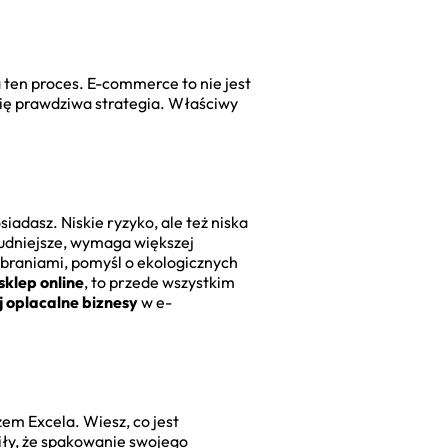
a ten proces. E-commerce to nie jest
 się prawdziwa strategia. Właściwy
iadasz. Niskie ryzyko, ale też niska
rudniejsze, wymaga większej
z ubraniami, pomyśl o ekologicznych
klep online
, to przede wszystkim
j oplacalne biznesy
w e-
zem Excela. Wiesz, co jest
iły, że spakowanie swojego