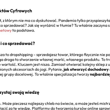
któw Cyfrowych
akt, z którym nie ma co dyskutować. Pandemia tylko przyspieszył
e co sprzedawać? Jak się wyróżnić w tłumie? Tu właśnie zaczyna
netowy
to podstawa.
 i co sprzedawać?
 to dropshipping – sprzedajesz towar, którego fizycznie nie pos
a droga to stworzenie własnej marki, własnego produktu. To t
uje wartość. Kluczem jest nisza. Zamiast otwierać kolejny sklep 
bionych akcesoriach do jogi. Pytanie,
jak otworzyć dochodowy s
nej grupy docelowej. To właśnie specjalizacja tworzy
najbardzie
rzystaj swoją wiedzę
 Może pieczesz najlepszy chleb na świecie, a może jesteś mistr
acić za tę wiedzę. Platformy do tworzenia kursów online spraw