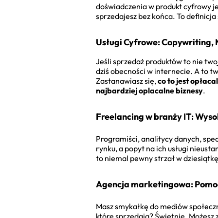
doświadczenia w produkt cyfrowy je
sprzedajesz bez końca. To definicja
Usługi Cyfrowe: Copywriting,
Jeśli sprzedaż produktów to nie two
dziś obecności w internecie. A to t
Zastanawiasz się,
co to jest opłaca
najbardziej oplacalne biznesy
.
Freelancing w branży IT: Wysok
Programiści, analitycy danych, spec
rynku, a popyt na ich usługi nieust
to niemal pewny strzał w dziesiątkę
Agencja marketingowa: Pomoc 
Masz smykałkę do mediów społeczno
które sprzedają? Świetnie. Możesz 