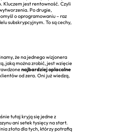
. Kluczem jest rentowność. Czyli
wytworzenia. Po drugie,
 Pomyśl o oprogramowaniu – raz
elu subskrypcyjnym. To są cechy,
inamy, że na jednego wizjonera
, jaką można zrobić, jest wzięcie
Sprawdzone
najbardziej oplacalne
lientów od zera. Oni już wiedzą,
nie tutaj kryją się jedne z
zynu ani setek tysięcy na start.
ia złota dla tych, którzy potrafią