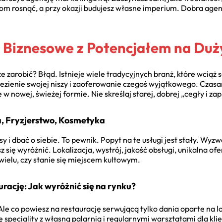
om rosnąć, a przy okazji budujesz własne imperium. Dobra agen
 Biznesowe z Potencjałem na Duż
ze zarobić? Błąd. Istnieje wiele tradycyjnych branż, które wci
nalezienie swojej niszy i zaoferowanie czegoś wyjątkowego. Czas
e w nowej, świeżej formie. Nie skreślaj starej, dobrej „cegły i za
, Fryzjerstwo, Kosmetyka
sy i dbać o siebie. To pewnik. Popyt na te usługi jest stały. W
 się wyróżnić. Lokalizacja, wystrój, jakość obsługi, unikalna of
 wielu, czy stanie się miejscem kultowym.
rację: Jak wyróżnić się na rynku?
Ale co powiesz na restaurację serwującą tylko dania oparte na
speciality z własną palarnią i regularnymi warsztatami dla klie