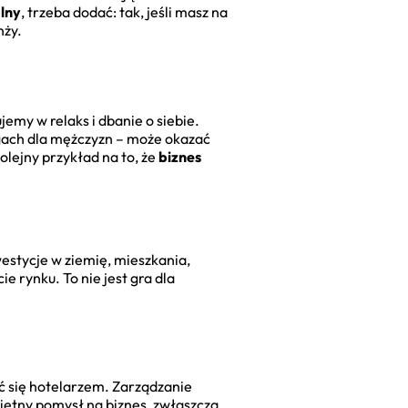
alny
, trzeba dodać: tak, jeśli masz na
nży.
jemy w relaks i dbanie o siebie.
ugach dla mężczyzn – może okazać
kolejny przykład na to, że
biznes
estycje w ziemię, mieszkania,
e rynku. To nie jest gra dla
ać się hotelarzem. Zarządzanie
ietny pomysł na biznes, zwłaszcza