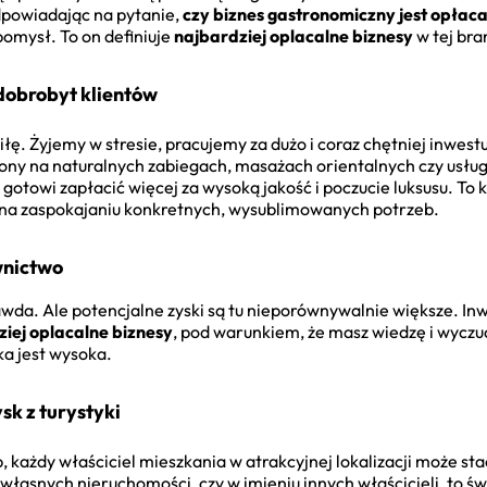
dpowiadając na pytanie,
czy biznes gastronomiczny jest opłac
pomysł. To on definiuje
najbardziej oplacalne biznesy
w tej bra
 dobrobyt klientów
łę. Żyjemy w stresie, pracujemy za dużo i coraz chętniej inwestu
iony na naturalnych zabiegach, masażach orientalnych czy usł
 gotowi zapłacić więcej za wysoką jakość i poczucie luksusu. To 
e na zaspokajaniu konkretnych, wysublimowanych potrzeb.
wnictwo
da. Ale potencjalne zyski są tu nieporównywalnie większe. Inw
iej oplacalne biznesy
, pod warunkiem, że masz wiedzę i wyczuci
a jest wysoka.
k z turystyki
 każdy właściciel mieszkania w atrakcyjnej lokalizacji może st
asnych nieruchomości, czy w imieniu innych właścicieli, to św