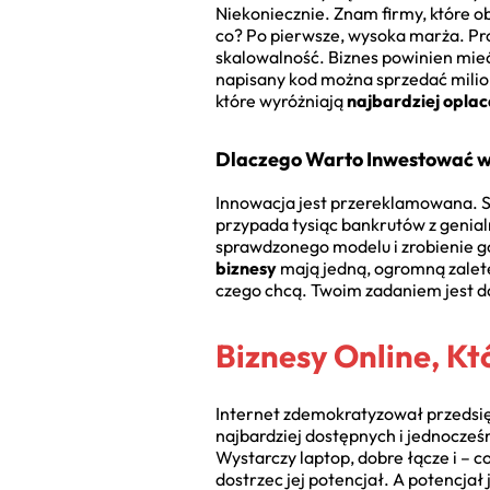
Niekoniecznie. Znam firmy, które o
co? Po pierwsze, wysoka marża. Pro
skalowalność. Biznes powinien mie
napisany kod można sprzedać milion
które wyróżniają
najbardziej oplac
Dlaczego Warto Inwestować 
Innowacja jest przereklamowana. Se
przypada tysiąc bankrutów z genial
sprawdzonego modelu i zrobienie go 
biznesy
mają jedną, ogromną zaletę:
czego chcą. Twoim zadaniem jest da
Biznesy Online, K
Internet zdemokratyzował przedsiębi
najbardziej dostępnych i jednocześ
Wystarczy laptop, dobre łącze i – c
dostrzec jej potencjał. A potencjał 