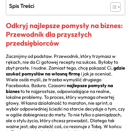
Spis Treści
Odkryj najlepsze pomysły na biznes:
Przewodnik dla przyszłych
przedsiębiorców
Zacznijmy od podstaw. Przewodnik, który trzymasz w
rękach, nie da Ci gotowej recepty na sukces. Byłoby to
zbyt proste. I nudne. Zamiast tego, chcę pokazać Ci,
gdzie
szukać pomysłów na własną firmę
i jak je oceniać.
Wiele osób myśli, że trzeba wymyślić drugiego
Facebooka. Bzdura. Czasami
najlepsze pomysły na
biznes
to te najprostsze, odpowiadające na realne,
lokalne problemy. To proces, który wymaga otwartej
głowy. Własna działalność to maraton, nie sprint, a
wybór odpowiedniej ścieżki na starcie decyduje o tym, czy
w ogóle dobiegniesz do mety. To nie tylko o pieniądzach,
ale o stylu życia, który chcesz prowadzić. Dlatego tak
ważne jest, aby znaleźć coś, co rezonuje z Tobą. W końcu