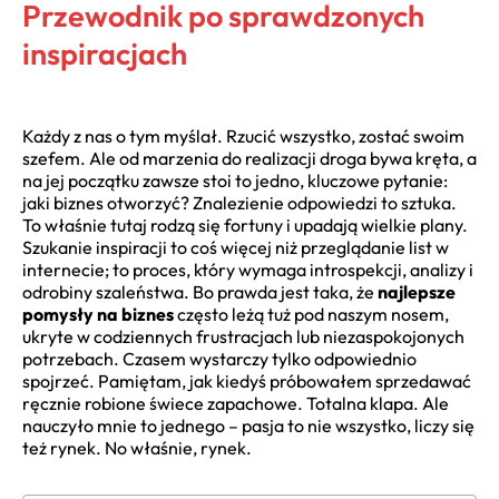
Przewodnik po sprawdzonych
inspiracjach
Każdy z nas o tym myślał. Rzucić wszystko, zostać swoim
szefem. Ale od marzenia do realizacji droga bywa kręta, a
na jej początku zawsze stoi to jedno, kluczowe pytanie:
jaki biznes otworzyć? Znalezienie odpowiedzi to sztuka.
To właśnie tutaj rodzą się fortuny i upadają wielkie plany.
Szukanie inspiracji to coś więcej niż przeglądanie list w
internecie; to proces, który wymaga introspekcji, analizy i
odrobiny szaleństwa. Bo prawda jest taka, że
najlepsze
pomysły na biznes
często leżą tuż pod naszym nosem,
ukryte w codziennych frustracjach lub niezaspokojonych
potrzebach. Czasem wystarczy tylko odpowiednio
spojrzeć. Pamiętam, jak kiedyś próbowałem sprzedawać
ręcznie robione świece zapachowe. Totalna klapa. Ale
nauczyło mnie to jednego – pasja to nie wszystko, liczy się
też rynek. No właśnie, rynek.