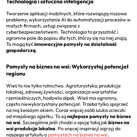
Technologia i sztuczna inteligencja
Tworzenie aplikacji mobilnych, które rozwiązują niszowe
problemy, wykorzystanie AI do automatyzacji procesów w
małych firmach, usługi związane z
cyberbezpieczeństwem. Technologia to przyszłość i
ogromne pole do popisu dla tych, którzy się na niej znają.
To mogą być
innowacyjne pomysły na działalność
gospodarczą
.
Pomysły na biznes na wsi: Wykorzystaj potencjał
regionu
Wieś to nie tylko rolnictwo. Agroturystyka, produkcja
lokalnej, zdrowej żywności, organizacja warsztatów
rzemieślniczych, hodowla alpak. Wieś ma ogromny,
często niewykorzystany potencjał. Trzeba tylko spojrzeć
na nią świeżym okiem. Coraz więcej osób szuka ucieczki
od miejskiego zgiełku. To są
najlepsze pomysły na biznes
na wsi
. Szczególnie jeśli chodzi o opcję taką jak
biznes na
wsi produkcja lokalna
. Po więcej inspiracji zajrzyj do
naszego artykułu o
pomysłach na biznes na wsi
.