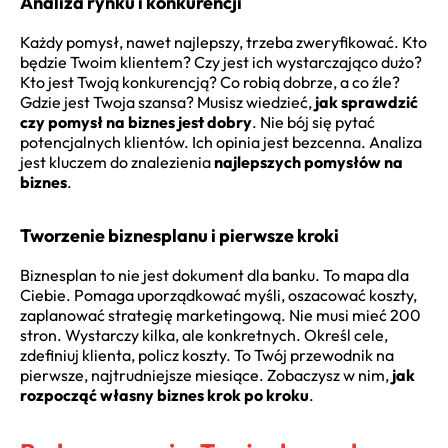
Analiza rynku i konkurencji
Każdy pomysł, nawet najlepszy, trzeba zweryfikować. Kto
będzie Twoim klientem? Czy jest ich wystarczająco dużo?
Kto jest Twoją konkurencją? Co robią dobrze, a co źle?
Gdzie jest Twoja szansa? Musisz wiedzieć,
jak sprawdzić
czy pomysł na biznes jest dobry
. Nie bój się pytać
potencjalnych klientów. Ich opinia jest bezcenna. Analiza
jest kluczem do znalezienia
najlepszych pomysłów na
biznes
.
Tworzenie biznesplanu i pierwsze kroki
Biznesplan to nie jest dokument dla banku. To mapa dla
Ciebie. Pomaga uporządkować myśli, oszacować koszty,
zaplanować strategię marketingową. Nie musi mieć 200
stron. Wystarczy kilka, ale konkretnych. Określ cele,
zdefiniuj klienta, policz koszty. To Twój przewodnik na
pierwsze, najtrudniejsze miesiące. Zobaczysz w nim,
jak
rozpocząć własny biznes krok po kroku
.