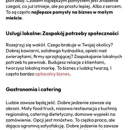
potrzeby. Czasem najlepszym pomysłem jest zrobienie
czegoś, co już istnieje, ale po prostu lepiej. Albo z sercem.
To są często
najlepsze pomysły na biznes w małym
mieście
.
Usługi lokalne: Zaspokój potrzeby społeczności
Rozejrzyj się wokół. Czego brakuje w Twojej okolicy?
Dobrej kawiarni, solidnego hydraulika, opieki nad
zwierzętami, firmy sprzątającej? Zaspokajanie lokalnych
potrzeb to pewniak. Budujesz relacje z klientami,
tworzysz lokalną markę. To biznes z ludzką twarzą. I
często bardzo
opłacalny biznes
.
Gastronomia i catering
Ludzie zawsze będą jeść. Dobre jedzenie zawsze się
obroni. Mały food truck, niszowa restauracja z kuchnią
regionalną, catering dietetyczny, domowe wypieki na
zamówienie. Opcji jest mnóstwo. To ciężka praca, ale
dająca ogromną satysfakcję. Dobre jedzenie to zawsze