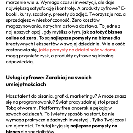
marzenie wielu. Wymaga czasu i inwestycji, ale daje
największą satysfakcję i kontrolę. A produkty cyfrowe? E-
booki, kursy, szablony, presety do zdjęć. Tworzysz je raz, a
sprzedajesz w nieskończoność. Zero kosztów
magazynowania, natychmiastowa dostawa. To jedne z
najlepszych opcji, gdy myślisz o tym,
jak założyć biznes
online od zera
. To są
najlepsze pomysły na biznes
dla
kreatywnych i ekspertów w swojej dziedzinie. Wiele osób
zastanawia się,
jakie pomysły na działalność w domu
mogą przynieść zysk, a produkty cyfrowe są idealną
odpowiedzią.
Usługi cyfrowe: Zarabiaj na swoich
umiejętnościach
Masz talent do pisania, grafiki, marketingu? A może znasz
się na programowaniu? Świat pracy zdalnej stoi przed
Tobą otworem. Platformy freelancerskie pękają w
szwach od zleceń. To świetny sposób na start, bo nie
wymaga praktycznie żadnych inwestycji. Tylko Twój czas i
umiejętności. To tutaj kryją się
najlepsze pomysły na
biznes
dla specjalistów.