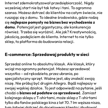
Internet zdemokratyzował przedsiębiorczość. Nigdy
wcześniej start nie był tak łatwy i tani. To ogromna
szansa. Możesz dotrzeć do klientów na całym świecie, nie
ruszając się z domu. To idealne środowisko, gdzie rodzą
się
najlepsze pomysły na biznes bez wychodzenia z
domu
. Potencjał jest gigantyczny, ale konkurencja
również. Trzeba się wyróżnić. Ale jak? Kreatywnością,
jakością, podejściem do klienta. Internet to nie tylko
sklep, to platforma do budowania relacji.
E-commerce: Sprzedawaj produkty w sieci
Sprzedaż online to absolutny klasyk. Ale klasyk, który
wciąż ma ogromny potencjał. Możesz sprzedawać
wszystko – od rękodzieła, przez ubrania, po
specjalistyczny sprzęt. Ważne jest, aby znaleźć swoją
niszę. Nie próbuj być drugim Allegro. Bądź najlepszy w
swojej wąskiej działce. To jest odpowiedź na pytanie, jeśli
chodzi o
biznes od podstaw co sprzedawać
. Zamiast
kolejnego sklepu z T-shirtami, może sklep z T-shirtami
tylko dla fanów polskiego kina z lat 70.? Im węższa nisza,
tym łatwiej dotrzeć do docelowego klienta i zbudować