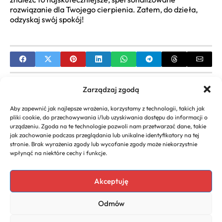
rozwiązanie dla Twojego cierpienia. Zatem, do dzieła,
odzyskaj swój spokój!
PREVIOUS
Zarządzaj zgodą
Horoskop dla Byka: Miłość, Kariera, Finanse,
Aby zapewnić jak najlepsze wrażenia, korzystamy z technologii, takich jak
Zdrowie – Pełna Prognoza Astrologiczna
pliki cookie, do przechowywania i/lub uzyskiwania dostępu do informacji o
urządzeniu. Zgoda na te technologie pozwoli nam przetwarzać dane, takie
NEXT
jak zachowanie podczas przeglądania lub unikalne identyfikatory na tej
stronie. Brak wyrażenia zgody lub wycofanie zgody może niekorzystnie
Najlepsze Kremy pod Oczy: Ranking i Jak Wybrać
wpłynąć na niektóre cechy i funkcje.
Idealny Produkt na Zmarszczki, Cienie i Opuchliznę
Akceptuję
Odmów
Copyright 2026. All rights
Polityka
reserved powered by