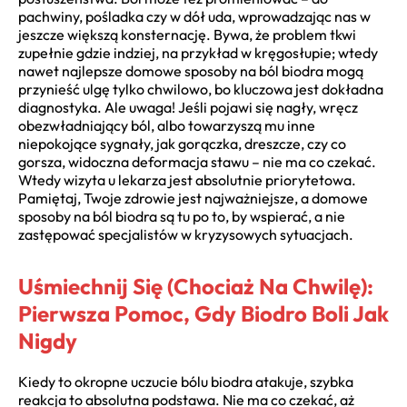
pachwiny, pośladka czy w dół uda, wprowadzając nas w
jeszcze większą konsternację. Bywa, że problem tkwi
zupełnie gdzie indziej, na przykład w kręgosłupie; wtedy
nawet najlepsze domowe sposoby na ból biodra mogą
przynieść ulgę tylko chwilowo, bo kluczowa jest dokładna
diagnostyka. Ale uwaga! Jeśli pojawi się nagły, wręcz
obezwładniający ból, albo towarzyszą mu inne
niepokojące sygnały, jak gorączka, dreszcze, czy co
gorsza, widoczna deformacja stawu – nie ma co czekać.
Wtedy wizyta u lekarza jest absolutnie priorytetowa.
Pamiętaj, Twoje zdrowie jest najważniejsze, a domowe
sposoby na ból biodra są tu po to, by wspierać, a nie
zastępować specjalistów w kryzysowych sytuacjach.
Uśmiechnij Się (Chociaż Na Chwilę):
Pierwsza Pomoc, Gdy Biodro Boli Jak
Nigdy
Kiedy to okropne uczucie bólu biodra atakuje, szybka
reakcja to absolutna podstawa. Nie ma co czekać, aż