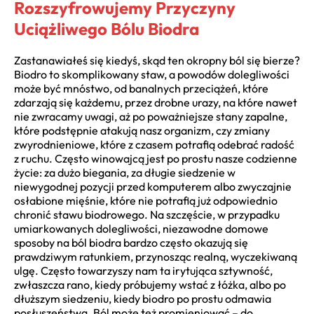
Rozszyfrowujemy Przyczyny
Uciążliwego Bólu Biodra
Zastanawiałeś się kiedyś, skąd ten okropny ból się bierze?
Biodro to skomplikowany staw, a powodów dolegliwości
może być mnóstwo, od banalnych przeciążeń, które
zdarzają się każdemu, przez drobne urazy, na które nawet
nie zwracamy uwagi, aż po poważniejsze stany zapalne,
które podstępnie atakują nasz organizm, czy zmiany
zwyrodnieniowe, które z czasem potrafią odebrać radość
z ruchu. Często winowajcą jest po prostu nasze codzienne
życie: za dużo biegania, za długie siedzenie w
niewygodnej pozycji przed komputerem albo zwyczajnie
osłabione mięśnie, które nie potrafią już odpowiednio
chronić stawu biodrowego. Na szczęście, w przypadku
umiarkowanych dolegliwości, niezawodne domowe
sposoby na ból biodra bardzo często okazują się
prawdziwym ratunkiem, przynosząc realną, wyczekiwaną
ulgę. Często towarzyszy nam ta irytująca sztywność,
zwłaszcza rano, kiedy próbujemy wstać z łóżka, albo po
dłuższym siedzeniu, kiedy biodro po prostu odmawia
posłuszeństwa. Ból może też promieniować – do