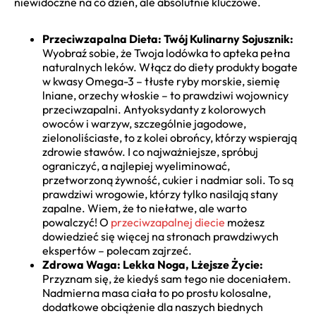
niewidoczne na co dzień, ale absolutnie kluczowe.
Przeciwzapalna Dieta: Twój Kulinarny Sojusznik:
Wyobraź sobie, że Twoja lodówka to apteka pełna
naturalnych leków. Włącz do diety produkty bogate
w kwasy Omega-3 – tłuste ryby morskie, siemię
lniane, orzechy włoskie – to prawdziwi wojownicy
przeciwzapalni. Antyoksydanty z kolorowych
owoców i warzyw, szczególnie jagodowe,
zielonoliściaste, to z kolei obrońcy, którzy wspierają
zdrowie stawów. I co najważniejsze, spróbuj
ograniczyć, a najlepiej wyeliminować,
przetworzoną żywność, cukier i nadmiar soli. To są
prawdziwi wrogowie, którzy tylko nasilają stany
zapalne. Wiem, że to niełatwe, ale warto
powalczyć! O
przeciwzapalnej diecie
możesz
dowiedzieć się więcej na stronach prawdziwych
ekspertów – polecam zajrzeć.
Zdrowa Waga: Lekka Noga, Lżejsze Życie:
Przyznam się, że kiedyś sam tego nie doceniałem.
Nadmierna masa ciała to po prostu kolosalne,
dodatkowe obciążenie dla naszych biednych