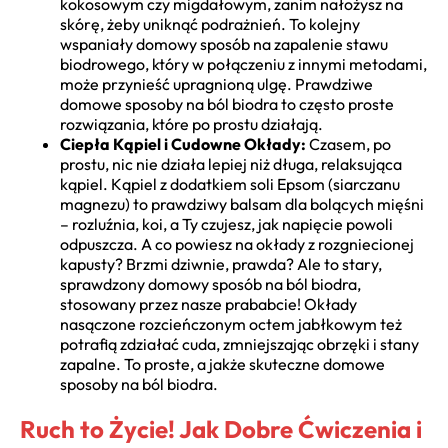
kokosowym czy migdałowym, zanim nałożysz na
skórę, żeby uniknąć podrażnień. To kolejny
wspaniały domowy sposób na zapalenie stawu
biodrowego, który w połączeniu z innymi metodami,
może przynieść upragnioną ulgę. Prawdziwe
domowe sposoby na ból biodra to często proste
rozwiązania, które po prostu działają.
Ciepła Kąpiel i Cudowne Okłady:
Czasem, po
prostu, nic nie działa lepiej niż długa, relaksująca
kąpiel. Kąpiel z dodatkiem soli Epsom (siarczanu
magnezu) to prawdziwy balsam dla bolących mięśni
– rozluźnia, koi, a Ty czujesz, jak napięcie powoli
odpuszcza. A co powiesz na okłady z rozgniecionej
kapusty? Brzmi dziwnie, prawda? Ale to stary,
sprawdzony domowy sposób na ból biodra,
stosowany przez nasze prababcie! Okłady
nasączone rozcieńczonym octem jabłkowym też
potrafią zdziałać cuda, zmniejszając obrzęki i stany
zapalne. To proste, a jakże skuteczne domowe
sposoby na ból biodra.
Ruch to Życie! Jak Dobre Ćwiczenia i