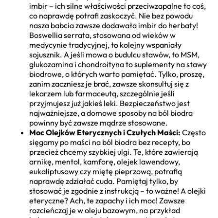
imbir – ich silne właściwości przeciwzapalne to coś,
co naprawdę potrafi zaskoczyć. Nie bez powodu
nasza babcia zawsze dodawała imbir do herbaty!
Boswellia serrata, stosowana od wieków w
medycynie tradycyjnej, to kolejny wspaniały
sojusznik. A jeśli mowa o budulcu stawów, to MSM,
glukozamina i chondroityna to suplementy na stawy
biodrowe, o których warto pamiętać. Tylko, proszę,
zanim zaczniesz je brać, zawsze skonsultuj się z
lekarzem lub farmaceutą, szczególnie jeśli
przyjmujesz już jakieś leki. Bezpieczeństwo jest
najważniejsze, a domowe sposoby na ból biodra
powinny być zawsze mądrze stosowane.
Moc Olejków Eterycznych i Czułych Maści:
Często
sięgamy po maści na ból biodra bez recepty, bo
przecież chcemy szybkiej ulgi. Te, które zawierają
arnikę, mentol, kamforę, olejek lawendowy,
eukaliptusowy czy miętę pieprzową, potrafią
naprawdę zdziałać cuda. Pamiętaj tylko, by
stosować je zgodnie z instrukcją – to ważne! A olejki
eteryczne? Ach, te zapachy i ich moc! Zawsze
rozcieńczaj je w oleju bazowym, na przykład