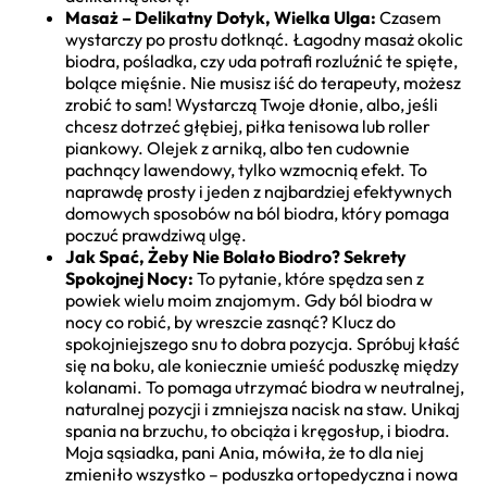
Masaż – Delikatny Dotyk, Wielka Ulga:
Czasem
wystarczy po prostu dotknąć. Łagodny masaż okolic
biodra, pośladka, czy uda potrafi rozluźnić te spięte,
bolące mięśnie. Nie musisz iść do terapeuty, możesz
zrobić to sam! Wystarczą Twoje dłonie, albo, jeśli
chcesz dotrzeć głębiej, piłka tenisowa lub roller
piankowy. Olejek z arniką, albo ten cudownie
pachnący lawendowy, tylko wzmocnią efekt. To
naprawdę prosty i jeden z najbardziej efektywnych
domowych sposobów na ból biodra, który pomaga
poczuć prawdziwą ulgę.
Jak Spać, Żeby Nie Bolało Biodro? Sekrety
Spokojnej Nocy:
To pytanie, które spędza sen z
powiek wielu moim znajomym. Gdy ból biodra w
nocy co robić, by wreszcie zasnąć? Klucz do
spokojniejszego snu to dobra pozycja. Spróbuj kłaść
się na boku, ale koniecznie umieść poduszkę między
kolanami. To pomaga utrzymać biodra w neutralnej,
naturalnej pozycji i zmniejsza nacisk na staw. Unikaj
spania na brzuchu, to obciąża i kręgosłup, i biodra.
Moja sąsiadka, pani Ania, mówiła, że to dla niej
zmieniło wszystko – poduszka ortopedyczna i nowa