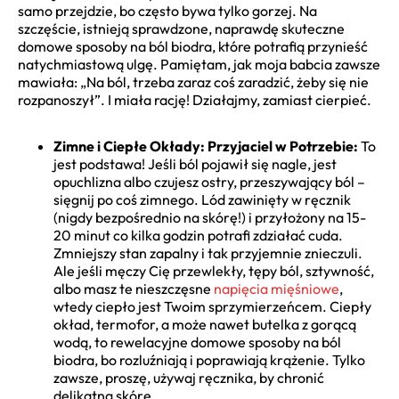
samo przejdzie, bo często bywa tylko gorzej. Na
szczęście, istnieją sprawdzone, naprawdę skuteczne
domowe sposoby na ból biodra, które potrafią przynieść
natychmiastową ulgę. Pamiętam, jak moja babcia zawsze
mawiała: „Na ból, trzeba zaraz coś zaradzić, żeby się nie
rozpanoszył”. I miała rację! Działajmy, zamiast cierpieć.
Zimne i Ciepłe Okłady: Przyjaciel w Potrzebie:
To
jest podstawa! Jeśli ból pojawił się nagle, jest
opuchlizna albo czujesz ostry, przeszywający ból –
sięgnij po coś zimnego. Lód zawinięty w ręcznik
(nigdy bezpośrednio na skórę!) i przyłożony na 15-
20 minut co kilka godzin potrafi zdziałać cuda.
Zmniejszy stan zapalny i tak przyjemnie znieczuli.
Ale jeśli męczy Cię przewlekły, tępy ból, sztywność,
albo masz te nieszczęsne
napięcia mięśniowe
,
wtedy ciepło jest Twoim sprzymierzeńcem. Ciepły
okład, termofor, a może nawet butelka z gorącą
wodą, to rewelacyjne domowe sposoby na ból
biodra, bo rozluźniają i poprawiają krążenie. Tylko
zawsze, proszę, używaj ręcznika, by chronić
delikatną skórę.