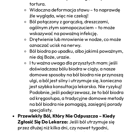
tortura.
Widoczna deformacja stawu – to naprawdę
źle wygląda, więc nie czekaj!
Ból połączony z gorączką, dreszczami,
ogólnym złym samopoczuciem – to może
wskazywać na poważną infekcję.
Drętwienie lub mrowienie w nodze, co może
oznaczać ucisk na nerwy.
Ból biodra po upadku, albo jakimś poważnym,
nie daj Boże, urazie.
I tu ważna uwaga dla przyszłych mam: jeśli
doświadczasz bólu biodra w ciąży, a nasze
domowe sposoby na ból biodra nie przynoszą
ulgi, a ból jest silny i utrzymuje się, konieczna
jest szybka konsultacja lekarska. Nie ryzykuj!
Podobnie, jeśli podejrzewasz, że to ból biodra
od kręgosłupa, a tradycyjne domowe metody
na ból biodra nie pomagają, zasięgnij porady
specjalisty.
Przewlekły Ból, Który Nie Odpuszcza – Kiedy
Zgłosić Się Do Lekarza:
Jeśli ból utrzymuje się
przez dłużej niż kilka dni, czy nawet tygodni,