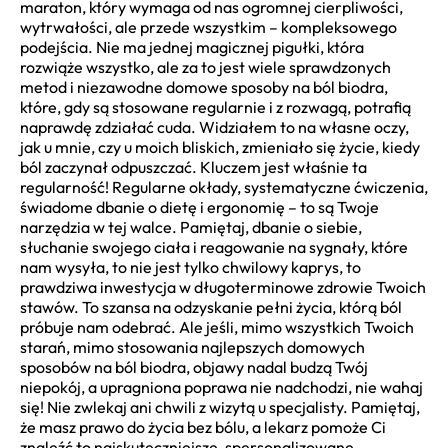
maraton, który wymaga od nas ogromnej cierpliwości,
wytrwałości, ale przede wszystkim – kompleksowego
podejścia. Nie ma jednej magicznej pigułki, która
rozwiąże wszystko, ale za to jest wiele sprawdzonych
metod i niezawodne domowe sposoby na ból biodra,
które, gdy są stosowane regularnie i z rozwagą, potrafią
naprawdę zdziałać cuda. Widziałem to na własne oczy,
jak u mnie, czy u moich bliskich, zmieniało się życie, kiedy
ból zaczynał odpuszczać. Kluczem jest właśnie ta
regularność! Regularne okłady, systematyczne ćwiczenia,
świadome dbanie o dietę i ergonomię – to są Twoje
narzędzia w tej walce. Pamiętaj, dbanie o siebie,
słuchanie swojego ciała i reagowanie na sygnały, które
nam wysyła, to nie jest tylko chwilowy kaprys, to
prawdziwa inwestycja w długoterminowe zdrowie Twoich
stawów. To szansa na odzyskanie pełni życia, którą ból
próbuje nam odebrać. Ale jeśli, mimo wszystkich Twoich
starań, mimo stosowania najlepszych domowych
sposobów na ból biodra, objawy nadal budzą Twój
niepokój, a upragniona poprawa nie nadchodzi, nie wahaj
się! Nie zwlekaj ani chwili z wizytą u specjalisty. Pamiętaj,
że masz prawo do życia bez bólu, a lekarz pomoże Ci
znaleźć to najskuteczniejsze, spersonalizowane