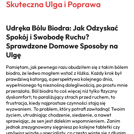
Skuteczna Ulga i Poprawa
Udręka Bólu Biodra: Jak Odzyskać
Spokój i Swobodę Ruchu?
Sprawdzone Domowe Sposoby na
Ulgę
Pamiętam, jak pewnego razu obudziłem się z takim bólem
biodra, że ledwo mogłem wstać z łóżka. Każdy krok był
prawdziwą katorgą, a perspektywa kolejnego dnia,
wypełnionego tą nieznośną dolegliwością, po prostu mnie
przerażała. Ból biodra to coś więcej niż tylko fizyczny
dyskomfort; to paraliżujący strach przed ruchem, to
frustracja, kiedy najprostsze czynności stają się
wyzwaniem. To problem, który potrafi zawładnąć Twoim
życiem, utrudniając chodzenie, siedzenie, a nawet
sprawiając, że sen jest dalekim wspomnieniem. Zanim
jednak zrezygnowany sięgniesz po kolejne tabletki czy
umówisz wizytę u specjalisty, co często wiąże się z długim