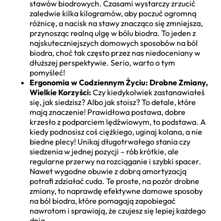
stawów biodrowych. Czasami wystarczy zrzucić
zaledwie kilka kilogramów, aby poczuć ogromną
różnicę, a nacisk na stawy znacząco się zmniejsza,
przynosząc realną ulgę w bólu biodra. To jeden z
najskuteczniejszych domowych sposobów na ból
biodra, choć tak często przez nas niedoceniany w
dłuższej perspektywie. Serio, warto o tym
pomyśleć!
Ergonomia w Codziennym Życiu: Drobne Zmiany,
Wielkie Korzyści:
Czy kiedykolwiek zastanawiałeś
się, jak siedzisz? Albo jak stoisz? To detale, które
mają znaczenie! Prawidłowa postawa, dobre
krzesło z podparciem lędźwiowym, to podstawa. A
kiedy podnosisz coś ciężkiego, uginaj kolana, a nie
biedne plecy! Unikaj długotrwałego stania czy
siedzenia w jednej pozycji – rób krótkie, ale
regularne przerwy na rozciąganie i szybki spacer.
Nawet wygodne obuwie z dobrą amortyzacją
potrafi zdziałać cuda. Te proste, na pozór drobne
zmiany, to naprawdę efektywne domowe sposoby
na ból biodra, które pomagają zapobiegać
nawrotom i sprawiają, że czujesz się lepiej każdego
dnia.