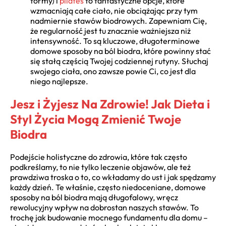
formy) i
pilates
to fantastyczne opcje, które
wzmacniają całe ciało, nie obciążając przy tym
nadmiernie stawów biodrowych. Zapewniam Cię,
że regularność jest tu znacznie ważniejsza niż
intensywność. To są kluczowe, długoterminowe
domowe sposoby na ból biodra, które powinny stać
się stałą częścią Twojej codziennej rutyny. Słuchaj
swojego ciała, ono zawsze powie Ci, co jest dla
niego najlepsze.
Jesz i Żyjesz Na Zdrowie! Jak Dieta i
Styl Życia Mogą Zmienić Twoje
Biodra
Podejście holistyczne do zdrowia, które tak często
podkreślamy, to nie tylko leczenie objawów, ale też
prawdziwa troska o to, co wkładamy do ust i jak spędzamy
każdy dzień. Te właśnie, często niedoceniane, domowe
sposoby na ból biodra mają długofalowy, wręcz
rewolucyjny wpływ na dobrostan naszych stawów. To
trochę jak budowanie mocnego fundamentu dla domu –