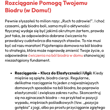
Rozciąganie Pomogą Twojemu
Biodru (w Domu!)
Pewnie słyszałeś to milion razy: „Ruch to zdrowie!”. I choć
czasami, gdy biodro boli, sama myśl o aktywności
fizycznej wydaje się być jakimś okrutnym żartem, prawda
jest taka, że odpowiednio dobrane ćwiczenia to
prawdziwy cudotwórca dla naszych stawów. To nie musi
być od razu maraton! Fizjoterapia domowa na ból biodra
to strategia, która może naprawdę zmienić Twoje życie, a
odpowiednie
ćwiczenia na ból biodra w domu
stanowią jej
niezastąpiony fundament.
Rozciąganie – Klucz do Elastyczności i Ulgii:
Kiedy
mięśnie są spięte, biodro cierpi. Regularne,
delikatne rozciąganie to jeden z najważniejszych
domowych sposobów na ból biodra, bo poprawia
elastyczność i zwiększa zakres ruchu. Skoncentruj
się na zginaczach biodra – na przykład w pozycji
wypadu, mięśniach pośladkowych (tzw. „pozycja
gołębia” z jogi, albo po prostu przyciąganie zgiętego