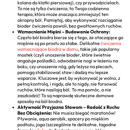
kolana do klatki piersiowej), czy przywodzicielach.
To nie są tylko ćwiczenia, to Twoja codzienna
terapia, która może znacząco zmniejszyć ten
okropny ból. Pamiętaj, aby wykonywać rozciąganie
bioder ćwiczenia powoli, bez gwałtownych ruchów.
Wzmacnianie Mięśni – Budowanie Ochrony:
Często ból biodra bierze się z tego, że otaczające go
mięśnie są po prostu za słabe. Delikatne
ćwiczenia
wzmacniające biodra w domu
, takie jak popularny
mostek (czyli unoszenie bioder, które świetnie
angażuje pośladki), odwodzenie nogi w leżeniu na
boku, czy unoszenie nóg, gdy leżysz na plecach,
pomogą stabilizować staw i dadzą mu lepsze
wsparcie. Kluczowe jest, by wykonywać je wolno, z
pełną kontrolą, i nigdy, ale to nigdy, nie forsować
ruchów, które nasilają ból. To ma pomóc, a nie
zaszkodzić! To są naprawdę skuteczne domowe
sposoby na ból biodra.
Aktywność Przyjazna Stawom – Radość z Ruchu
Bez Obciążenia:
Nie musisz biegać maratonów!
Pływanie, aqua aerobik, spacery po miękkim
podłożu, joga (szczególnie te delikatne, łagodne