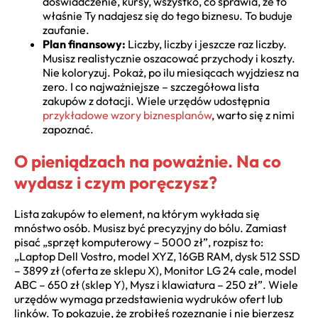
doświadczenie, kursy, wszystko, co sprawia, że to
właśnie Ty nadajesz się do tego biznesu. To buduje
zaufanie.
Plan finansowy:
Liczby, liczby i jeszcze raz liczby.
Musisz realistycznie oszacować przychody i koszty.
Nie koloryzuj. Pokaż, po ilu miesiącach wyjdziesz na
zero. I co najważniejsze – szczegółowa lista
zakupów z dotacji. Wiele urzędów udostępnia
przykładowe wzory biznesplanów
, warto się z nimi
zapoznać.
O pieniądzach na poważnie. Na co
wydasz i czym poręczysz?
Lista zakupów to element, na którym wykłada się
mnóstwo osób. Musisz być precyzyjny do bólu. Zamiast
pisać „sprzęt komputerowy – 5000 zł”, rozpisz to:
„Laptop Dell Vostro, model XYZ, 16GB RAM, dysk 512 SSD
– 3899 zł (oferta ze sklepu X), Monitor LG 24 cale, model
ABC – 650 zł (sklep Y), Mysz i klawiatura – 250 zł”. Wiele
urzędów wymaga przedstawienia wydruków ofert lub
linków. To pokazuje, że zrobiłeś rozeznanie i nie bierzesz