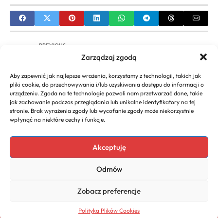
PREVIOUS
Zarządzaj zgodą
Kalkulator Podatkowy JDG 2022: Oblicz PIT dla
Jednoosobowej Działalności Gospodarczej po
Aby zapewnić jak najlepsze wrażenia, korzystamy z technologii, takich jak
Polskim Ładzie
pliki cookie, do przechowywania i/lub uzyskiwania dostępu do informacji o
urządzeniu. Zgoda na te technologie pozwoli nam przetwarzać dane, takie
NEXT
jak zachowanie podczas przeglądania lub unikalne identyfikatory na tej
stronie. Brak wyrażenia zgody lub wycofanie zgody może niekorzystnie
Kalkulator e-PIT online: Szybkie i Bezpłatne
wpłynąć na niektóre cechy i funkcje.
Rozliczenie Podatku
Akceptuję
Odmów
Copyright 2026. All rights
Polityka
reserved powered by
Prywatności
Zobacz preferencje
naturoda.eu
Polityka Plików Cookies