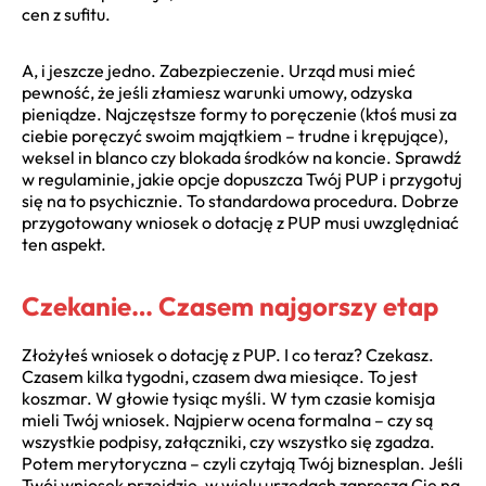
cen z sufitu.
A, i jeszcze jedno. Zabezpieczenie. Urząd musi mieć
pewność, że jeśli złamiesz warunki umowy, odzyska
pieniądze. Najczęstsze formy to poręczenie (ktoś musi za
ciebie poręczyć swoim majątkiem – trudne i krępujące),
weksel in blanco czy blokada środków na koncie. Sprawdź
w regulaminie, jakie opcje dopuszcza Twój PUP i przygotuj
się na to psychicznie. To standardowa procedura. Dobrze
przygotowany wniosek o dotację z PUP musi uwzględniać
ten aspekt.
Czekanie… Czasem najgorszy etap
Złożyłeś wniosek o dotację z PUP. I co teraz? Czekasz.
Czasem kilka tygodni, czasem dwa miesiące. To jest
koszmar. W głowie tysiąc myśli. W tym czasie komisja
mieli Twój wniosek. Najpierw ocena formalna – czy są
wszystkie podpisy, załączniki, czy wszystko się zgadza.
Potem merytoryczna – czyli czytają Twój biznesplan. Jeśli
Twój wniosek przejdzie, w wielu urzędach zaproszą Cię na