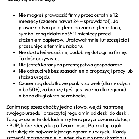
Nie mogłeś prowadzić firmy przez ostatnie 12
miesięcy (czasem nawet 24 – sprawdź to!). Ja
prawie na tym poległem, bo zamknąłem starą,
symboliczną działalność 11 miesięcy przed
złożeniem papierów. Uratował mnie łut szczęścia i
przesunięcie terminu naboru.
Nie dostałeś wcześniej podobnej dotacji na firmę.
To dość oczywiste.
Nie jesteś karany za przestępstwa gospodarcze.
Nie odrzuciłeś bez uzasadnienia propozycji pracy lub
stażu z urzędu.
Czasem są dodatkowe punkty za wiek (dla młodych
albo 50+), za branżę (jeśli jest ważna dla regionu)
albo za długi okres bezrobocia.
Zanim napiszesz choćby jedno słowo, wejdź na stronę
swojego urzędu i przeczytaj regulamin od deski do deski.
To są właśnie te dokładne kryteria przyznawania dotacji
z PUP, które zdecydują o Twoim losie. Potraktuj to jak
instrukcję do najważniejszego egzaminu w życiu. Każdy
szczegół ma znaczenie, a jeden zły ruch przy składaniu