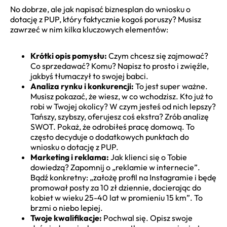
No dobrze, ale jak napisać biznesplan do wniosku o
dotację z PUP, który faktycznie kogoś poruszy? Musisz
zawrzeć w nim kilka kluczowych elementów:
Krótki opis pomysłu:
Czym chcesz się zajmować?
Co sprzedawać? Komu? Napisz to prosto i zwięźle,
jakbyś tłumaczył to swojej babci.
Analiza rynku i konkurencji:
To jest super ważne.
Musisz pokazać, że wiesz, w co wchodzisz. Kto już to
robi w Twojej okolicy? W czym jesteś od nich lepszy?
Tańszy, szybszy, oferujesz coś ekstra? Zrób analizę
SWOT. Pokaż, że odrobiłeś pracę domową. To
często decyduje o dodatkowych punktach do
wniosku o dotację z PUP.
Marketing i reklama:
Jak klienci się o Tobie
dowiedzą? Zapomnij o „reklamie w internecie”.
Bądź konkretny: „założę profil na Instagramie i będę
promował posty za 10 zł dziennie, docierając do
kobiet w wieku 25-40 lat w promieniu 15 km”. To
brzmi o niebo lepiej.
Twoje kwalifikacje:
Pochwal się. Opisz swoje