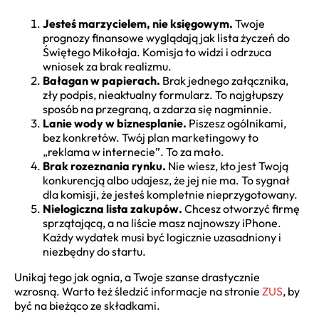
Jesteś marzycielem, nie księgowym.
Twoje
prognozy finansowe wyglądają jak lista życzeń do
Świętego Mikołaja. Komisja to widzi i odrzuca
wniosek za brak realizmu.
Bałagan w papierach.
Brak jednego załącznika,
zły podpis, nieaktualny formularz. To najgłupszy
sposób na przegraną, a zdarza się nagminnie.
Lanie wody w biznesplanie.
Piszesz ogólnikami,
bez konkretów. Twój plan marketingowy to
„reklama w internecie”. To za mało.
Brak rozeznania rynku.
Nie wiesz, kto jest Twoją
konkurencją albo udajesz, że jej nie ma. To sygnał
dla komisji, że jesteś kompletnie nieprzygotowany.
Nielogiczna lista zakupów.
Chcesz otworzyć firmę
sprzątającą, a na liście masz najnowszy iPhone.
Każdy wydatek musi być logicznie uzasadniony i
niezbędny do startu.
Unikaj tego jak ognia, a Twoje szanse drastycznie
wzrosną. Warto też śledzić informacje na stronie
ZUS
, by
być na bieżąco ze składkami.