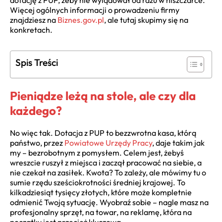
dotację z PUP, żeby nie wylądował od razu w niszczarce.
Więcej ogólnych informacji o prowadzeniu firmy
znajdziesz na
Biznes.gov.pl
, ale tutaj skupimy się na
konkretach.
Spis Treści
Pieniądze leżą na stole, ale czy dla
każdego?
No więc tak. Dotacja z PUP to bezzwrotna kasa, którą
państwo, przez
Powiatowe Urzędy Pracy
, daje takim jak
my – bezrobotnym z pomysłem. Celem jest, żebyś
wreszcie ruszył z miejsca i zaczął pracować na siebie, a
nie czekał na zasiłek. Kwota? To zależy, ale mówimy tu o
sumie rzędu sześciokrotności średniej krajowej. To
kilkadziesiąt tysięcy złotych, które może kompletnie
odmienić Twoją sytuację. Wyobraź sobie – nagle masz na
profesjonalny sprzęt, na towar, na reklamę, która na
początku jest przecież kluczowa.