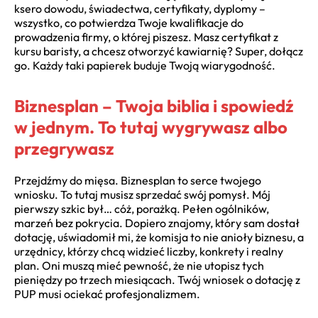
ksero dowodu, świadectwa, certyfikaty, dyplomy –
wszystko, co potwierdza Twoje kwalifikacje do
prowadzenia firmy, o której piszesz. Masz certyfikat z
kursu baristy, a chcesz otworzyć kawiarnię? Super, dołącz
go. Każdy taki papierek buduje Twoją wiarygodność.
Biznesplan – Twoja biblia i spowiedź
w jednym. To tutaj wygrywasz albo
przegrywasz
Przejdźmy do mięsa. Biznesplan to serce twojego
wniosku. To tutaj musisz sprzedać swój pomysł. Mój
pierwszy szkic był… cóż, porażką. Pełen ogólników,
marzeń bez pokrycia. Dopiero znajomy, który sam dostał
dotację, uświadomił mi, że komisja to nie anioły biznesu, a
urzędnicy, którzy chcą widzieć liczby, konkrety i realny
plan. Oni muszą mieć pewność, że nie utopisz tych
pieniędzy po trzech miesiącach. Twój wniosek o dotację z
PUP musi ociekać profesjonalizmem.