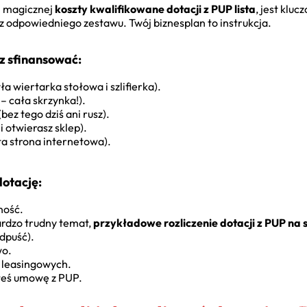
j magicznej
koszty kwalifikowane dotacji z PUP lista
, jest klu
 z odpowiedniego zestawu. Twój biznesplan to instrukcja.
z sfinansować:
ła wiertarka stołowa i szlifierka).
– cała skrzynka!).
z tego dziś ani rusz).
 otwierasz sklep).
sta strona internetowa).
dotację:
ność.
rdzo trudny temat,
przykładowe rozliczenie dotacji z PUP na
odpuść).
wo.
t leasingowych.
ałeś umowę z PUP.