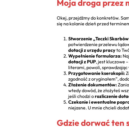
Moja droga przez m
Okej, przejdźmy do konkretów. Sam p
się na kolanie dzień przed termine
Stworzenie „Teczki Skarbów
potwierdzenie przelewu lądow
dotacji z urzędu pracy
to Twó
Wypełnienie formularza:
Naj
dotacji z PUP
, jest kluczowe
literami, powoli, sprawdzając
Przygotowanie kserokopii:
Z
zgodność z oryginałem”, dodałe
Złożenie dokumentów:
Zanio
wtedy dowód, że złożyłeś wsz
jeśli chodzi o
rozliczenie dota
Czekanie i ewentualne popr
niejasne. U mnie chcieli dod
Gdzie dorwać ten s