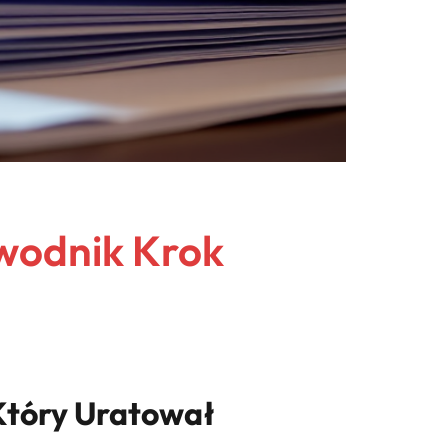
ewodnik Krok
 Który Uratował