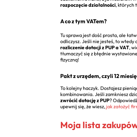
rozpoczęcie działalności
, których 
A co z tym VATem?
Tu sprawa jest dość prosta, ale łatw
odliczysz. Jeśli nie jesteś, to wte
rozliczenie dotacji z PUP a VAT
, w
tłumaczyć się z błędnie wystawionej
fizyczną!
Pakt z urzędem, czyli 12 miesi
To kolejny haczyk. Dostajesz pieni
kombinowania. Jeśli zamkniesz dzi
zwrócić dotację z PUP
? Odpowiedź 
upewnij się, że wiesz,
jak założyć fi
Moja lista zakupów