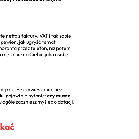
ę netto z faktury. VAT i tak sobie
m pewien, jak ugryźć temat
gnoranta przez telefon, niż potem
rmę, a nie na Ciebie jako osobę
ej rok. Bez zawieszania, bez
, pojawi się pytanie:
czy muszę
 ogóle zaczniesz myśleć o dotacji,
ikać