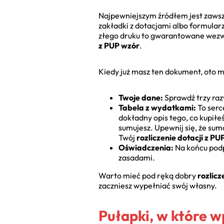
Najpewniejszym źródłem jest zaws
zakładki z dotacjami albo formular
złego druku to gwarantowane wezwa
z PUP wzór
.
Kiedy już masz ten dokument, oto 
Twoje dane:
Sprawdź trzy raz
Tabela z wydatkami:
To serc
dokładny opis tego, co kupiłe
sumujesz. Upewnij się, że suma
Twój
rozliczenie dotacji z PU
Oświadczenia:
Na końcu podpi
zasadami.
Warto mieć pod ręką dobry
rozlicz
zaczniesz wypełniać swój własny.
Pułapki, w które w