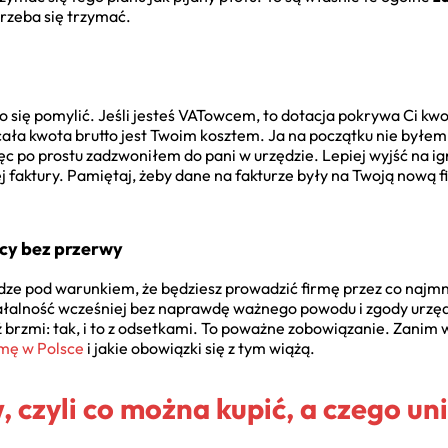
trzeba się trzymać.
o się pomylić. Jeśli jesteś VATowcem, to dotacja pokrywa Ci kwot
dy cała kwota brutto jest Twoim kosztem. Ja na początku nie byłe
ięc po prostu zadzwoniłem do pani w urzędzie. Lepiej wyjść na i
 faktury. Pamiętaj, żeby dane na fakturze były na Twoją nową fi
ęcy bez przerwy
ądze pod warunkiem, że będziesz prowadzić firmę przez co najmni
ałalność wcześniej bez naprawdę ważnego powodu i zgody urzędu
brzmi: tak, i to z odsetkami. To poważne zobowiązanie. Zanim w
rmę w Polsce
i jakie obowiązki się z tym wiążą.
, czyli co można kupić, a czego un