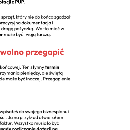
otacji z PUP
.
przęt, który nie do końca zgadzał
 precyzyjna dokumentacja i
zo drogą pożyczką. Warto mieć w
ór
może być twoją tarczą.
e wolno przegapić
y końcowej. Ten słynny
termin
rzymania pieniędzy, ale świętą
cie może być inaczej. Przegapienie
 wpisałeś do swojego biznesplanu i
ści. Ja na przykład otwierałem
faktur. Wszystko musiało być
sady rozliczania dotacji na