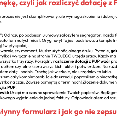
ękę, czyli jak rozliczyć dotację z
roces nie jest skomplikowany, ale wymaga skupienia i dobrej orga
m.
”:
Od razu po podpisaniu umowy założyłem segregator. Każda fa
ało tam natychmiast. Oryginały! To jest podstawa, a komplet
j święty spokój.
ważniejszy moment. Musisz użyć oficjalnego druku. Pytanie,
gdz
 – tylko i wyłącznie na stronie TWOJEGO urzędu pracy. Każdy 
 wszystko trzy razy. Porządny
rozliczenie dotacji z PUP wzór
pro
robiłem czytelne ksera wszystkich faktur i potwierdzeń. Na każd
m datę i podpis. Trochę jak w szkole, ale urzędnicy to lubią.
słem cały komplet osobiście do urzędu i poprosiłem o pieczątkę
ystko na czas. Zawsze pamiętaj o terminach! Złożenie dokumen
cji z PUP
.
awki:
Urząd ma czas na sprawdzenie Twoich papierów. Bądź gotow
atkowego wyjaśnienia do jednej faktury. Odpowiedziałem od razu
łynny formularz i jak go nie zeps