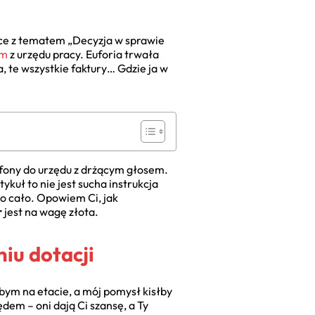
ynce z tematem „Decyzja w sprawie
rm
z urzędu pracy. Euforia trwała
a, te wszystkie faktury… Gdzie ja w
fony do urzędu z drżącym głosem.
ykuł to nie jest sucha instrukcja
go cało. Opowiem Ci, jak
r
jest na wagę złota.
iu dotacji
bym na etacie, a mój pomysł kisłby
ędem – oni dają Ci szansę, a Ty