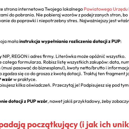
ze strona internetowa Twojego lokalnego
Powiatowego Urzędu 
zami do pobrania. Nie pobieraj wzorów z podejrzanych stron, bo
nie do poprawki i niepotrzebny stres. Najważniejszy jest właś
moja mała
instrukcja wypełniania rozliczenia dotacji z PUP
:
y NIP, REGON i adres firmy. Literówka może opóźnić wszystko.
e całego formularza. Robisz listę wszystkich zakupów: data, nu
ś (musi pasować do biznesplanu!), kwoty netto/brutto i informac
 zgadza się co do grosza z kwotą dotacji. Traktuj ten fragment ja
P wzór
w praktyce.
sujesz kilka oświadczeń. Przeczytaj je! Podpisujesz się pod tym
enie dotacji z PUP wzór
, nawet jakiś przykładowy, żeby zobaczy
padają początkujący (i jak ich un