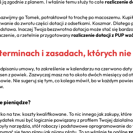
 ją zgodnie z planem. I właśnie temu służy to całe
rozliczenie d
azwijmy go Tomek, potraktował to trochę po macoszemu. Kupił s
zwanie do zwrotu części dotacji z odsetkami. Koszmar. Dlatego
odstawa. Inaczej Twoja bezzwrotna dotacja może stać się bard
aczenie, a rzetelnie przygotowany
rozliczenie dotacji z PUP wz
o terminach i zasadach, których ni
odpisaniu umowy, to zakreślenie w kalendarzu na czerwono dat
sen z powiek. Zazwyczaj masz na to około dwóch miesięcy od ot
mowie. Nie sugeruj się tym, co kolega mówił, bo w każdym powie
w.
e pieniądze?
ko na tzw. koszty kwalifikowane. To nic innego jak zakupy, które
datek musi być logicznie powiązany z profilem Twojej działalno
e były narzędzia, stół roboczy i podstawowe oprogramowanie do 
mać się tego planu jak pijany płotu. To są właśnie te ogólne
za