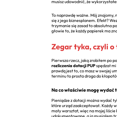
musisz udowodnić, że wykorzystałeś
To naprawdę ważne. Mój znajomy, n
się z jego biznesplanem. Efekt? We
trzymanie się zasad to absolutna p
głowie to, że każdy papierek ma zn
Zegar tyka, czyli 
Pierwsza rzecz, jaką zrobiłem po p
rozliczenia dotacji PUP
spędzał mi 
prawdą jest to, co masz w swojej u
terminu to prosta droga do kłopotó
Na co właściwie mogę wydać t
Pieniądze z dotacji można wydać tyl
które urząd zaakceptował. Każdy wy
mały warsztat, więc na mojej liści
udokumentowane, a ja musiałem trzy