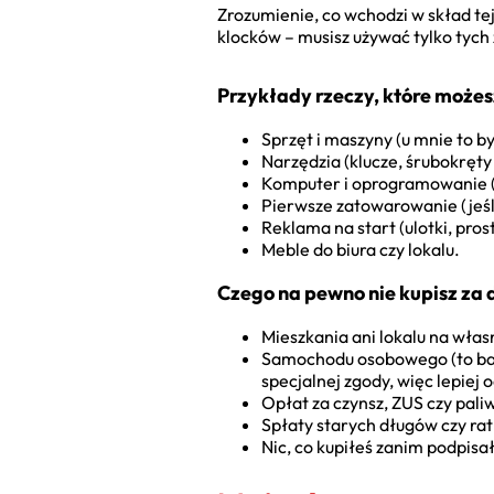
Zrozumienie, co wchodzi w skład te
klocków – musisz używać tylko tych
Przykłady rzeczy, które możes
Sprzęt i maszyny (u mnie to by
Narzędzia (klucze, śrubokręty 
Komputer i oprogramowanie (be
Pierwsze zatowarowanie (jeśli
Reklama na start (ulotki, pro
Meble do biura czy lokalu.
Czego na pewno nie kupisz za 
Mieszkania ani lokalu na włas
Samochodu osobowego (to ba
specjalnej zgody, więc lepiej 
Opłat za czynsz, ZUS czy pali
Spłaty starych długów czy ra
Nic, co kupiłeś zanim podpis