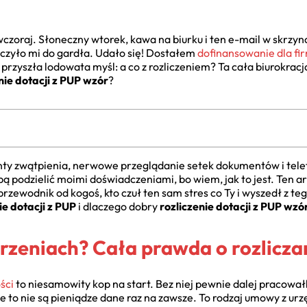
wczoraj. Słoneczny wtorek, kawa na biurku i ten e-mail w skrz
czyło mi do gardła. Udało się! Dostałem
dofinansowanie dla fi
 przyszła lodowata myśl: a co z rozliczeniem? Ta cała biurokracj
nie dotacji z PUP wzór
?
ty zwątpienia, nerwowe przeglądanie setek dokumentów i tele
bą podzielić moimi doświadczeniami, bo wiem, jak to jest. Ten art
rzewodnik od kogoś, kto czuł ten sam stres co Ty i wyszedł z te
ie dotacji z PUP
i dlaczego dobry
rozliczenie dotacji z PUP wzó
rzeniach? Cała prawda o rozliczan
ści
to niesamowity kop na start. Bez niej pewnie dalej pracował
że to nie są pieniądze dane raz na zawsze. To rodzaj umowy z urz