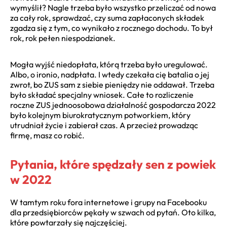
wymyślił? Nagle trzeba było wszystko przeliczać od nowa
za cały rok, sprawdzać, czy suma zapłaconych składek
zgadza się z tym, co wynikało z rocznego dochodu. To był
rok, rok pełen niespodzianek.
Mogła wyjść niedopłata, którą trzeba było uregulować.
Albo, o ironio, nadpłata. I wtedy czekała cię batalia o jej
zwrot, bo ZUS sam z siebie pieniędzy nie oddawał. Trzeba
było składać specjalny wniosek. Całe to rozliczenie
roczne ZUS jednoosobowa działalność gospodarcza 2022
było kolejnym biurokratycznym potworkiem, który
utrudniał życie i zabierał czas. A przecież prowadząc
firmę, masz co robić.
Pytania, które spędzały sen z powiek
w 2022
W tamtym roku fora internetowe i grupy na Facebooku
dla przedsiębiorców pękały w szwach od pytań. Oto kilka,
które powtarzały się najczęściej.