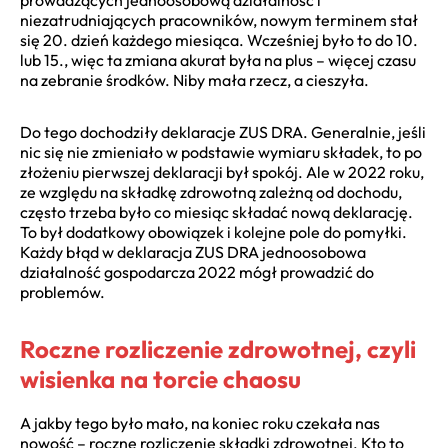
niezatrudniających pracowników, nowym terminem stał
się 20. dzień każdego miesiąca. Wcześniej było to do 10.
lub 15., więc ta zmiana akurat była na plus – więcej czasu
na zebranie środków. Niby mała rzecz, a cieszyła.
Do tego dochodziły deklaracje ZUS DRA. Generalnie, jeśli
nic się nie zmieniało w podstawie wymiaru składek, to po
złożeniu pierwszej deklaracji był spokój. Ale w 2022 roku,
ze względu na składkę zdrowotną zależną od dochodu,
często trzeba było co miesiąc składać nową deklarację.
To był dodatkowy obowiązek i kolejne pole do pomyłki.
Każdy błąd w deklaracja ZUS DRA jednoosobowa
działalność gospodarcza 2022 mógł prowadzić do
problemów.
Roczne rozliczenie zdrowotnej, czyli
wisienka na torcie chaosu
A jakby tego było mało, na koniec roku czekała nas
nowość – roczne rozliczenie składki zdrowotnej. Kto to