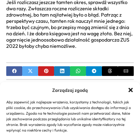
Jeśli rozliczasz jeszcze tamten okres, sprawdź wszystko
dwa razy. Zwłaszcza roczne rozliczenie składki
zdrowotnej, bo tam najłatwiej było o błąd. Patrząc z
perspektywy czasu, tamten rok nauczył mnie jednego:
trzeba być czujnym, bo przepisy mogą zmienić się z dnia
na dzień. I że dobra księgowa jest na wagę złota. Bez niej,
ogarnięcie jednoosobowa działalność gospodarcza ZUS
2022 byłoby chyba niemożliwe.
PREVIOUS
Zarządzaj zgodą
Jaki kod tytułu ubezpieczenia ZUS dla działalności
Aby zapewnić jak najlepsze wrażenia, korzystamy z technologii, takich jak
gospodarczej i etatu? Przewodnik
pliki cookie, do przechowywania i/lub uzyskiwania dostępu do informacji o
urządzeniu. Zgoda na te technologie pozwoli nam przetwarzać dane, takie
NEXT
jak zachowanie podczas przeglądania lub unikalne identyfikatory na tej
stronie. Brak wyrażenia zgody lub wycofanie zgody może niekorzystnie
Rozliczenie Dotacji z PUP Wzór: Przewodnik Krok
wpłynąć na niektóre cechy i funkcje.
po Kroku i Dokumenty