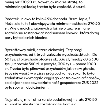
mniej niż 270,90 zł. Nawet jak miałeś stratę, to
minimalną składkę trzeba było zapłacić. Absurd.
Podatek liniowy to było 4,9% dochodu. Brzmi lepiej?
Może, ale tu też obowiązywała minimalna składka 270,90
zł. Wielu moich znajomych właśnie przez tę zmianę
zaczęło się zastanawiać nad sensem liniówki, która do tej
pory była dla nich idealna.
Ryczałtowcy mieli jeszcze ciekawiej. Trzy progi
przychodowe, od których zależała wysokość składki. Do
60 tys. zł przychodu płaciłeś ok. 336 zł, między 60 a 300
tys. już prawie 560 zł, a powyżej 300 tys. – ponad 1000
zł. Trzeba było pilnować przychodów jak oka w głowie,
żeby nie wpaść w wyższy próg pod koniec roku. To było
szaleństwo i wymagało ciągłego kontrolowania finansów,
co dla jednoosobowa działalność gospodarcza ZUS 2022
było sporym obciążeniem.
Najprościej mieli ci na karcie podatkowej – stałe 270,90
zł i spokój. Ale ilu nas zostało na tej karcie?