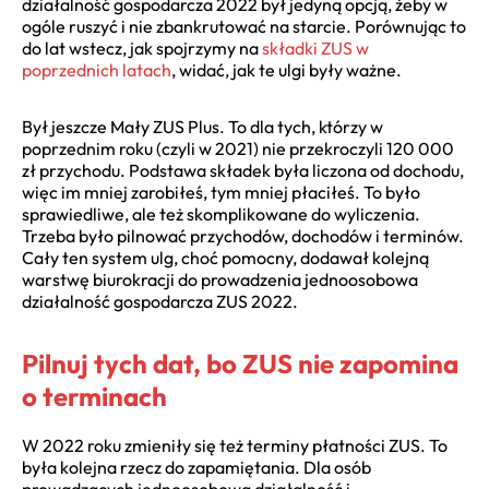
działalność gospodarcza 2022 był jedyną opcją, żeby w
ogóle ruszyć i nie zbankrutować na starcie. Porównując to
do lat wstecz, jak spojrzymy na
składki ZUS w
poprzednich latach
, widać, jak te ulgi były ważne.
Był jeszcze Mały ZUS Plus. To dla tych, którzy w
poprzednim roku (czyli w 2021) nie przekroczyli 120 000
zł przychodu. Podstawa składek była liczona od dochodu,
więc im mniej zarobiłeś, tym mniej płaciłeś. To było
sprawiedliwe, ale też skomplikowane do wyliczenia.
Trzeba było pilnować przychodów, dochodów i terminów.
Cały ten system ulg, choć pomocny, dodawał kolejną
warstwę biurokracji do prowadzenia jednoosobowa
działalność gospodarcza ZUS 2022.
Pilnuj tych dat, bo ZUS nie zapomina
o terminach
W 2022 roku zmieniły się też terminy płatności ZUS. To
była kolejna rzecz do zapamiętania. Dla osób
prowadzących jednoosobową działalność i