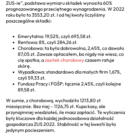
ZUS-ie”, podstawa wymiaru składek wynosiła 60%
prognozowanego przeciętnego wynagrodzenia. W 2022
roku było to 3553,20 zł. I od tej kwoty liczyliśmy
poszczególne składki:
Emerytalna: 19,52%, czyli 693,58 zł.
Rentowa: 8%, czyli 284,26 zł.
Chorobowa: ta była dobrowolna, 2,45%, co dawało
87,05 zł. Zawsze opłacałem, bo nigdy nie wiesz, co
cię spotka, a
zasiłek chorobowy
czasem ratuje
skórę.
Wypadkowa: standardowo dla małych firm 1,67%,
czyli 59,33 zł.
Fundusz Pracy i FGŚP: łącznie 2,45%, czyli kolejne
89,58 zł.
W sumie, z chorobową, wychodziło 1213,80 zł
miesięcznie. Bez niej – 1126,75 zł. Kupa kasy, ale
przynajmniej wiedziałeś, ile masz zapłacić. Te wyliczenia
były kluczowe dla każdej jednoosobowa działalność
gospodarcza ZUS 2022. Stabilność w tej kwestii była
jedynym pocieszeniem.