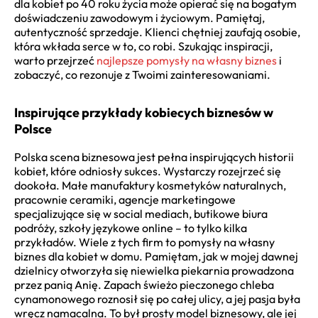
dla kobiet po 40 roku życia może opierać się na bogatym
doświadczeniu zawodowym i życiowym. Pamiętaj,
autentyczność sprzedaje. Klienci chętniej zaufają osobie,
która wkłada serce w to, co robi. Szukając inspiracji,
warto przejrzeć
najlepsze pomysły na własny biznes
i
zobaczyć, co rezonuje z Twoimi zainteresowaniami.
Inspirujące przykłady kobiecych biznesów w
Polsce
Polska scena biznesowa jest pełna inspirujących historii
kobiet, które odniosły sukces. Wystarczy rozejrzeć się
dookoła. Małe manufaktury kosmetyków naturalnych,
pracownie ceramiki, agencje marketingowe
specjalizujące się w social mediach, butikowe biura
podróży, szkoły językowe online – to tylko kilka
przykładów. Wiele z tych firm to pomysły na własny
biznes dla kobiet w domu. Pamiętam, jak w mojej dawnej
dzielnicy otworzyła się niewielka piekarnia prowadzona
przez panią Anię. Zapach świeżo pieczonego chleba
cynamonowego roznosił się po całej ulicy, a jej pasja była
wręcz namacalna. To był prosty model biznesowy, ale jej