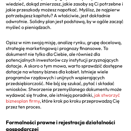
wiedzieć, dokąd zmierzasz, jakie zasoby są Ci potrzebne i
jakie przeszkody możesz napotkać. Myślisz, że najpierw
potrzebujesz kapitału? A właściwie, jest dokładnie
odwrotnie. Solidny plan jest podstawą, by w ogóle zacząć
myśleć o pieniądzach.
Opisz w nim swoją misję, analizę rynku, grupę docelową,
strategię marketingową i prognozy finansowe. To
dokument nie tylko dla Ciebie, ale również dla
potencjalnych inwestorów czy instytucji przyznających
dotacje. A skoro o tym mowa, warto sprawdzić dostępne
dotacje na własny biznes dla kobiet. Istnieje wiele
programów rządowych i unijnych wspierających
przedsiębiorczość. Nie bój się szukać, pytać i składać
wniosków. Stworzenie przemyślanego dokumentu może
wydawać się trudne, ale istnieją poradniki,
jak stworzyć
biznesplan firmy
, które krok po kroku przeprowadzą Cię
przez ten proces.
Formalności prawne i rejestracja działalności
gospodarczej