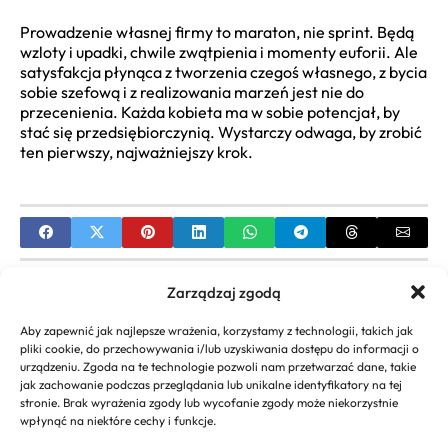
Prowadzenie własnej firmy to maraton, nie sprint. Będą
wzloty i upadki, chwile zwątpienia i momenty euforii. Ale
satysfakcja płynąca z tworzenia czegoś własnego, z bycia
sobie szefową i z realizowania marzeń jest nie do
przecenienia. Każda kobieta ma w sobie potencjał, by
stać się przedsiębiorczynią. Wystarczy odwaga, by zrobić
ten pierwszy, najważniejszy krok.
PREVIOUS
Zarządzaj zgodą
Jak prowadzić własną firmę – Poradnik dla
Aby zapewnić jak najlepsze wrażenia, korzystamy z technologii, takich jak
początkujących
pliki cookie, do przechowywania i/lub uzyskiwania dostępu do informacji o
urządzeniu. Zgoda na te technologie pozwoli nam przetwarzać dane, takie
NEXT
jak zachowanie podczas przeglądania lub unikalne identyfikatory na tej
stronie. Brak wyrażenia zgody lub wycofanie zgody może niekorzystnie
Zwolnienie chorobowe emeryta przedsiębiorcy:
wpłynąć na niektóre cechy i funkcje.
poznaj kluczowe zasady