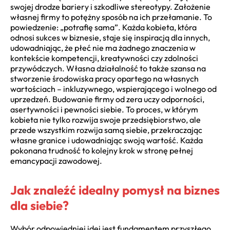
swojej drodze bariery i szkodliwe stereotypy. Założenie
własnej firmy to potężny sposób na ich przełamanie. To
powiedzenie: „potrafię sama”. Każda kobieta, która
odnosi sukces w biznesie, staje się inspiracją dla innych,
udowadniając, że płeć nie ma żadnego znaczenia w
kontekście kompetencji, kreatywności czy zdolności
przywódczych. Własna działalność to także szansa na
stworzenie środowiska pracy opartego na własnych
wartościach – inkluzywnego, wspierającego i wolnego od
uprzedzeń. Budowanie firmy od zera uczy odporności,
asertywności i pewności siebie. To proces, w którym
kobieta nie tylko rozwija swoje przedsiębiorstwo, ale
przede wszystkim rozwija samą siebie, przekraczając
własne granice i udowadniając swoją wartość. Każda
pokonana trudność to kolejny krok w stronę pełnej
emancypacji zawodowej.
Jak znaleźć idealny pomysł na biznes
dla siebie?
Wybór odpowiedniej idei jest fundamentem przyszłego