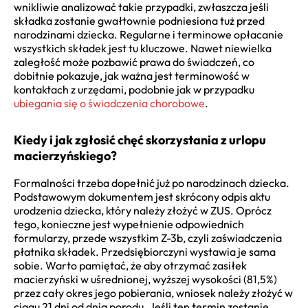
wnikliwie analizować takie przypadki, zwłaszcza jeśli
składka zostanie gwałtownie podniesiona tuż przed
narodzinami dziecka. Regularne i terminowe opłacanie
wszystkich składek jest tu kluczowe. Nawet niewielka
zaległość może pozbawić prawa do świadczeń, co
dobitnie pokazuje, jak ważna jest terminowość w
kontaktach z urzędami, podobnie jak w przypadku
ubiegania się o świadczenia chorobowe
.
Kiedy i jak zgłosić chęć skorzystania z urlopu
macierzyńskiego?
Formalności trzeba dopełnić już po narodzinach dziecka.
Podstawowym dokumentem jest skrócony odpis aktu
urodzenia dziecka, który należy złożyć w ZUS. Oprócz
tego, konieczne jest wypełnienie odpowiednich
formularzy, przede wszystkim Z-3b, czyli zaświadczenia
płatnika składek. Przedsiębiorczyni wystawia je sama
sobie. Warto pamiętać, że aby otrzymać zasiłek
macierzyński w uśrednionej, wyższej wysokości (81,5%)
przez cały okres jego pobierania, wniosek należy złożyć w
ciągu 21 dni od dnia porodu. Jeśli ten termin zostanie