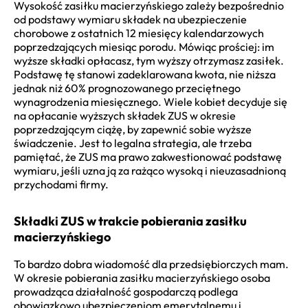
Wysokość zasiłku macierzyńskiego zależy bezpośrednio
od podstawy wymiaru składek na ubezpieczenie
chorobowe z ostatnich 12 miesięcy kalendarzowych
poprzedzających miesiąc porodu. Mówiąc prościej: im
wyższe składki opłacasz, tym wyższy otrzymasz zasiłek.
Podstawę tę stanowi zadeklarowana kwota, nie niższa
jednak niż 60% prognozowanego przeciętnego
wynagrodzenia miesięcznego. Wiele kobiet decyduje się
na opłacanie wyższych składek ZUS w okresie
poprzedzającym ciążę, by zapewnić sobie wyższe
świadczenie. Jest to legalna strategia, ale trzeba
pamiętać, że ZUS ma prawo zakwestionować podstawę
wymiaru, jeśli uzna ją za rażąco wysoką i nieuzasadnioną
przychodami firmy.
Składki ZUS w trakcie pobierania zasiłku
macierzyńskiego
To bardzo dobra wiadomość dla przedsiębiorczych mam.
W okresie pobierania zasiłku macierzyńskiego osoba
prowadząca działalność gospodarczą podlega
obowiązkowo ubezpieczeniom emerytalnemu i