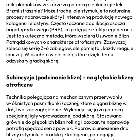
mikrokanalików w skórze za pomocą cienkich igiełek.
Brzmi strasznie? Może trochę, ale stymuluje to naturalne
procesy naprawcze skóry i intensywną produkcję nowego
kolagenu i elastyny. Często łączone z aplikacją osocza
bogatopłytkowego (PRP), co potęguje efekty regeneracji.
Jest to skuteczna metoda, która wspiera Usuwanie Blizn
Potrądzikowych o charakterze atroficznym. Zazwyczaj
zaleca się serię 3-6 zabiegów, ale pamiętaj, każdy reaguje
inaczej. Widziałem wiele osób, które dzięki temu
odzyskały gładką skórę.
Subincyzja (podcinanie blizn) – na głębokie blizny
atroficzne
Technika polegająca na mechanicznym przerywaniu
włóknistych pasm tkanki łącznej, które ciągną bliznę w
dół, tworząc zagłębienie. Wykonuje się ją za pomocą
specjalnej igły wprowadzanej pod skórę. Stosowana
głównie do głębokich blizn rolling i boxcar, te naprawdę
potrafią spędzać sen z powiek. Poprawia uniesienie dna
blizny i stymuluje produkcję kolagenu, pomagając