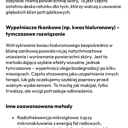
odzyskać równą powierzchnię skóry. To jest często
ostatnia deska ratunku dla tych, którzy walczą o usuwanie
głębokich blizn potrądzikowych.
Wypełniacze tkankowe (np. kwas hialuronowy) –
tymczasowe rozwiązanie
Wstrzykiwanie kwasu hialuronowego bezpośrednio w
bliznę zanikową pozwala na jej natychmiastowe
uniesienie i wyrównanie powierzchni skóry. Jest to
metoda dająca szybkie efekty wizualne, jednak
tymczasowe – wypełniacz ulega biodegradacji po kilku
miesiącach. Często stosowana jako uzupełnienie innych
terapii, lub gdy oczekujemy szybkiej poprawy przed
ważnym wydarzeniem. To trochę jak makijaż, tylko
trwalszy, ale wciąż potrzebuje odświeżenia.
Inne zaawansowane metody
Radiofrekwencja mikroigłowa: Łączy
mikronakłuwanie z energią fal radiowych,