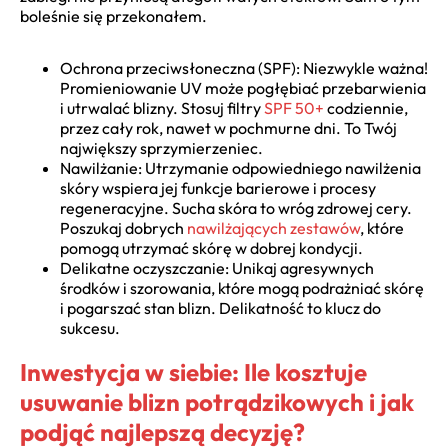
boleśnie się przekonałem.
Ochrona przeciwsłoneczna (SPF): Niezwykle ważna!
Promieniowanie UV może pogłębiać przebarwienia
i utrwalać blizny. Stosuj filtry
SPF 50+
codziennie,
przez cały rok, nawet w pochmurne dni. To Twój
największy sprzymierzeniec.
Nawilżanie: Utrzymanie odpowiedniego nawilżenia
skóry wspiera jej funkcje barierowe i procesy
regeneracyjne. Sucha skóra to wróg zdrowej cery.
Poszukaj dobrych
nawilżających zestawów
, które
pomogą utrzymać skórę w dobrej kondycji.
Delikatne oczyszczanie: Unikaj agresywnych
środków i szorowania, które mogą podrażniać skórę
i pogarszać stan blizn. Delikatność to klucz do
sukcesu.
Inwestycja w siebie: Ile kosztuje
usuwanie blizn potrądzikowych i jak
podjąć najlepszą decyzję?