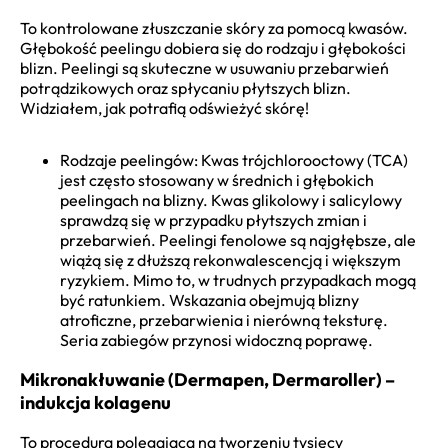
To kontrolowane złuszczanie skóry za pomocą kwasów.
Głębokość peelingu dobiera się do rodzaju i głębokości
blizn. Peelingi są skuteczne w usuwaniu przebarwień
potrądzikowych oraz spłycaniu płytszych blizn.
Widziałem, jak potrafią odświeżyć skórę!
Rodzaje peelingów: Kwas trójchlorooctowy (TCA)
jest często stosowany w średnich i głębokich
peelingach na blizny. Kwas glikolowy i salicylowy
sprawdzą się w przypadku płytszych zmian i
przebarwień. Peelingi fenolowe są najgłębsze, ale
wiążą się z dłuższą rekonwalescencją i większym
ryzykiem. Mimo to, w trudnych przypadkach mogą
być ratunkiem. Wskazania obejmują blizny
atroficzne, przebarwienia i nierówną teksturę.
Seria zabiegów przynosi widoczną poprawę.
Mikronakłuwanie (Dermapen, Dermaroller) –
indukcja kolagenu
To procedura polegająca na tworzeniu tysięcy