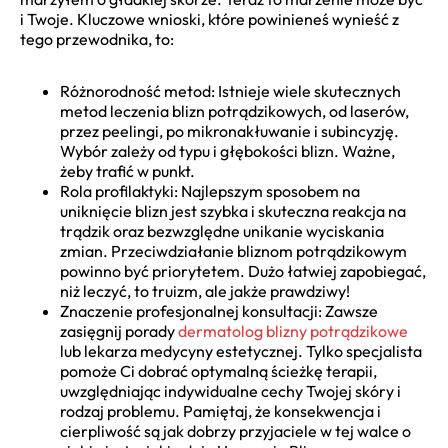
i Twoje. Kluczowe wnioski, które powinieneś wynieść z
tego przewodnika, to:
Różnorodność metod: Istnieje wiele skutecznych
metod leczenia blizn potrądzikowych, od laserów,
przez peelingi, po mikronakłuwanie i subincyzję.
Wybór zależy od typu i głębokości blizn. Ważne,
żeby trafić w punkt.
Rola profilaktyki: Najlepszym sposobem na
uniknięcie blizn jest szybka i skuteczna reakcja na
trądzik oraz bezwzględne unikanie wyciskania
zmian. Przeciwdziałanie bliznom potrądzikowym
powinno być priorytetem. Dużo łatwiej zapobiegać,
niż leczyć, to truizm, ale jakże prawdziwy!
Znaczenie profesjonalnej konsultacji: Zawsze
zasięgnij porady
dermatolog blizny potrądzikowe
lub lekarza medycyny estetycznej. Tylko specjalista
pomoże Ci dobrać optymalną ścieżkę terapii,
uwzględniając indywidualne cechy Twojej skóry i
rodzaj problemu. Pamiętaj, że konsekwencja i
cierpliwość są jak dobrzy przyjaciele w tej walce o