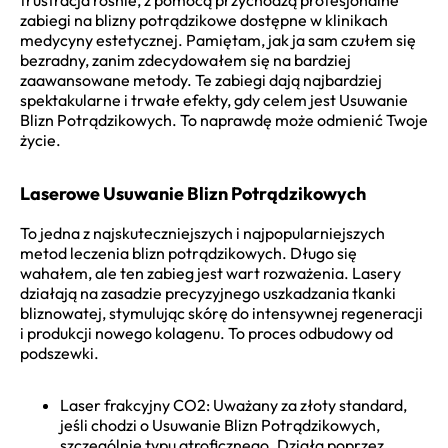
zabiegi na blizny potrądzikowe dostępne w klinikach
medycyny estetycznej. Pamiętam, jak ja sam czułem się
bezradny, zanim zdecydowałem się na bardziej
zaawansowane metody. Te zabiegi dają najbardziej
spektakularne i trwałe efekty, gdy celem jest Usuwanie
Blizn Potrądzikowych. To naprawdę może odmienić Twoje
życie.
Laserowe Usuwanie Blizn Potrądzikowych
To jedna z najskuteczniejszych i najpopularniejszych
metod leczenia blizn potrądzikowych. Długo się
wahałem, ale ten zabieg jest wart rozważenia. Lasery
działają na zasadzie precyzyjnego uszkadzania tkanki
bliznowatej, stymulując skórę do intensywnej regeneracji
i produkcji nowego kolagenu. To proces odbudowy od
podszewki.
Laser frakcyjny CO2: Uważany za złoty standard,
jeśli chodzi o Usuwanie Blizn Potrądzikowych,
szczególnie typu atroficznego. Działa poprzez