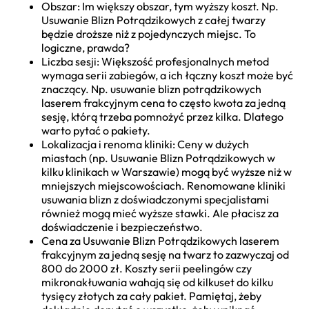
Obszar: Im większy obszar, tym wyższy koszt. Np.
Usuwanie Blizn Potrądzikowych z całej twarzy
będzie droższe niż z pojedynczych miejsc. To
logiczne, prawda?
Liczba sesji: Większość profesjonalnych metod
wymaga serii zabiegów, a ich łączny koszt może być
znaczący. Np. usuwanie blizn potrądzikowych
laserem frakcyjnym cena to często kwota za jedną
sesję, którą trzeba pomnożyć przez kilka. Dlatego
warto pytać o pakiety.
Lokalizacja i renoma kliniki: Ceny w dużych
miastach (np. Usuwanie Blizn Potrądzikowych w
kilku klinikach w Warszawie) mogą być wyższe niż w
mniejszych miejscowościach. Renomowane kliniki
usuwania blizn z doświadczonymi specjalistami
również mogą mieć wyższe stawki. Ale płacisz za
doświadczenie i bezpieczeństwo.
Cena za Usuwanie Blizn Potrądzikowych laserem
frakcyjnym za jedną sesję na twarz to zazwyczaj od
800 do 2000 zł. Koszty serii peelingów czy
mikronakłuwania wahają się od kilkuset do kilku
tysięcy złotych za cały pakiet. Pamiętaj, żeby