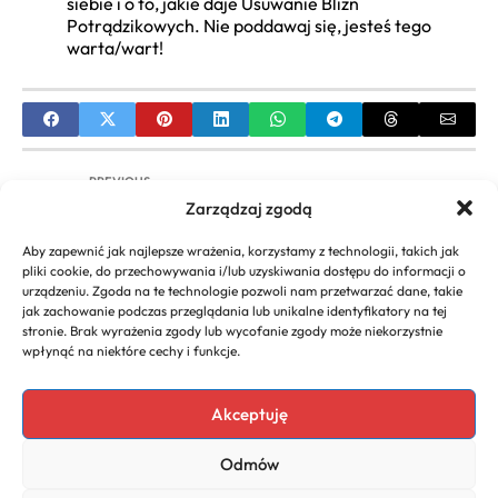
siebie i o to, jakie daje Usuwanie Blizn
Potrądzikowych. Nie poddawaj się, jesteś tego
warta/wart!
PREVIOUS
Zarządzaj zgodą
Ile Kalorii Ma Borówka Amerykańska? Poznaj
Wartość Borówka Amerykańska Kalorie i
Aby zapewnić jak najlepsze wrażenia, korzystamy z technologii, takich jak
Zdrowotne Korzyści
pliki cookie, do przechowywania i/lub uzyskiwania dostępu do informacji o
urządzeniu. Zgoda na te technologie pozwoli nam przetwarzać dane, takie
NEXT
jak zachowanie podczas przeglądania lub unikalne identyfikatory na tej
stronie. Brak wyrażenia zgody lub wycofanie zgody może niekorzystnie
Skuteczne Domowe Ćwiczenia na Pośladki –
wpłynąć na niektóre cechy i funkcje.
Kompletny Przewodnik
Akceptuję
Odmów
Copyright 2026. All rights
Polityka
reserved powered by