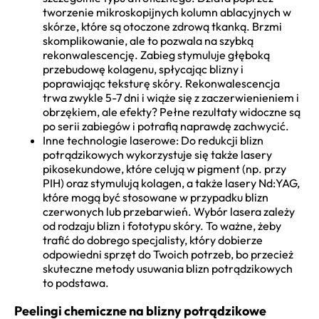
tworzenie mikroskopijnych kolumn ablacyjnych w
skórze, które są otoczone zdrową tkanką. Brzmi
skomplikowanie, ale to pozwala na szybką
rekonwalescencję. Zabieg stymuluje głęboką
przebudowę kolagenu, spłycając blizny i
poprawiając teksturę skóry. Rekonwalescencja
trwa zwykle 5-7 dni i wiąże się z zaczerwienieniem i
obrzękiem, ale efekty? Pełne rezultaty widoczne są
po serii zabiegów i potrafią naprawdę zachwycić.
Inne technologie laserowe: Do redukcji blizn
potrądzikowych wykorzystuje się także lasery
pikosekundowe, które celują w pigment (np. przy
PIH) oraz stymulują kolagen, a także lasery Nd:YAG,
które mogą być stosowane w przypadku blizn
czerwonych lub przebarwień. Wybór lasera zależy
od rodzaju blizn i fototypu skóry. To ważne, żeby
trafić do dobrego specjalisty, który dobierze
odpowiedni sprzęt do Twoich potrzeb, bo przecież
skuteczne metody usuwania blizn potrądzikowych
to podstawa.
Peelingi chemiczne na blizny potrądzikowe