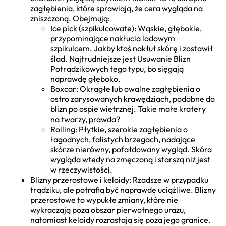
zagłębienia, które sprawiają, że cera wygląda na
zniszczoną. Obejmują:
Ice pick (szpikulcowate): Wąskie, głębokie,
przypominające nakłucia lodowym
szpikulcem. Jakby ktoś nakłuł skórę i zostawił
ślad. Najtrudniejsze jest Usuwanie Blizn
Potrądzikowych tego typu, bo sięgają
naprawdę głęboko.
Boxcar: Okrągłe lub owalne zagłębienia o
ostro zarysowanych krawędziach, podobne do
blizn po ospie wietrznej. Takie małe kratery
na twarzy, prawda?
Rolling: Płytkie, szerokie zagłębienia o
łagodnych, falistych brzegach, nadające
skórze nierówny, pofałdowany wygląd. Skóra
wygląda wtedy na zmęczoną i starszą niż jest
w rzeczywistości.
Blizny przerostowe i keloidy: Rzadsze w przypadku
trądziku, ale potrafią być naprawdę uciążliwe. Blizny
przerostowe to wypukłe zmiany, które nie
wykraczają poza obszar pierwotnego urazu,
natomiast keloidy rozrastają się poza jego granice.