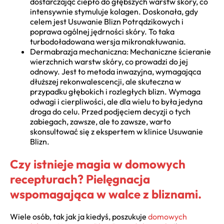
dostarczając ciepło do głębszych warstw skóry, co
intensywnie stymuluje kolagen. Doskonała, gdy
celem jest Usuwanie Blizn Potrądzikowych i
poprawa ogólnej jędrności skóry. To taka
turbodoładowana wersja mikronakłuwania.
Dermabrazja mechaniczna: Mechaniczne ścieranie
wierzchnich warstw skóry, co prowadzi do jej
odnowy. Jest to metoda inwazyjna, wymagająca
dłuższej rekonwalescencji, ale skuteczna w
przypadku głębokich i rozległych blizn. Wymaga
odwagi i cierpliwości, ale dla wielu to była jedyna
droga do celu. Przed podjęciem decyzji o tych
zabiegach, zawsze, ale to zawsze, warto
skonsultować się z ekspertem w klinice Usuwanie
Blizn.
Czy istnieje magia w domowych
recepturach? Pielęgnacja
wspomagająca w walce z bliznami.
Wiele osób, tak jak ja kiedyś, poszukuje
domowych