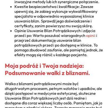
inwazyjne metody lub ich synergiczne połączenie.
Kwestie bezpieczeństwa i kwalifikacje: Zawsze
upewnij się, że zabieg wykonuje wykwalifikowany
specjalista w odpowiednio wyposażonej klinice
usuwania blizn. Sprawdź jego doświadczenie i
certyfikaty, zanim powierzysz mu swoją skórę.
Opinie Usuwanie Blizn Potrądzikowych i zdjęcia
przed i po: Warto poszukać wiarogodnych
opinii
i
przejrzeć dokumentację usuwanie blizn
potrądzikowych przed i po dostępną w klinice. To
pomaga zbudować zaufanie, ale pamiętaj jednak, że
efekty mogą się różnić u każdego pacjenta.
Moja podróż i Twoja nadzieja:
Podsumowanie walki z bliznami.
Walka z bliznami potrądzikowymi może być
długotrwałym procesem, pełnym wzlotów i upadków, ale
dzięki postępowi w medycynie estetycznej, skuteczne
Usuwanie Blizn Potrądzikowych jest dziś realne i
dostępne dla coraz większej liczby osób. Pamiętam, jak ja
marzyłem o gładkiej skórze. Teraz to marzenie może być