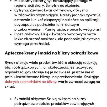
Miód: Antybakteryjny i nawilżający, pomaga w
regeneracji skóry. Świetny na ukojenie.
Cytryna: Zawiera kwas cytrynowy, który ma
właściwości rozjaśniające. Należy jednak używać jej
ostrożnie i unikać ekspozycji na słońce po aplikacji,
aby zapobiec podrażnieniom i dalszym
przebarwieniom. Pamiętajcie, słońce to wróg blizn!
Ocet jabłkowy: Dzięki kwasom owocowym może
lekko złuszczać naskórek, ale podobnie jak cytryna,
wymaga ostrożności.
Apteczne kremy i maści na blizny potrądzikowe
Rynek oferuje wiele produktów, które obiecują redukcję
blizn potrądzikowych. Ich skuteczność jest zazwyczaj
największa, gdy stosuje się je na świeże, jeszcze nie w
pełni ukształtowane blizny i na przebarwienia. Szukając
dobrych kosmetyków na blizny
, warto zwracać uwagę na
skład.
Składniki aktywne: Szukaj w krem na blizny
potrądzikowe apteka produktów zawierających