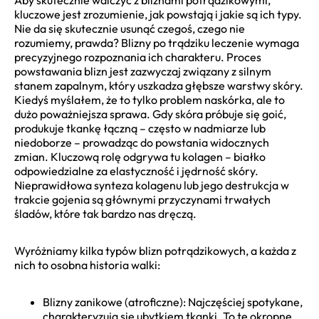
kluczowe jest zrozumienie, jak powstają i jakie są ich typy.
Nie da się skutecznie usunąć czegoś, czego nie
rozumiemy, prawda? Blizny po trądziku leczenie wymaga
precyzyjnego rozpoznania ich charakteru. Proces
powstawania blizn jest zazwyczaj związany z silnym
stanem zapalnym, który uszkadza głębsze warstwy skóry.
Kiedyś myślałem, że to tylko problem naskórka, ale to
dużo poważniejsza sprawa. Gdy skóra próbuje się goić,
produkuje tkankę łączną – często w nadmiarze lub
niedoborze – prowadząc do powstania widocznych
zmian. Kluczową rolę odgrywa tu kolagen – białko
odpowiedzialne za elastyczność i jędrność skóry.
Nieprawidłowa synteza kolagenu lub jego destrukcja w
trakcie gojenia są głównymi przyczynami trwałych
śladów, które tak bardzo nas dręczą.
Wyróżniamy kilka typów blizn potrądzikowych, a każda z
nich to osobna historia walki:
Blizny zanikowe (atroficzne): Najczęściej spotykane,
charakteryzują się ubytkiem tkanki. To te okropne