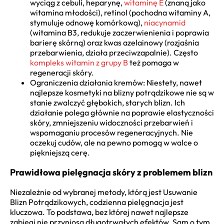
wyciąg z cebuli, heparynę,
witaminę E
(znaną jako
witamina młodości), retinol (pochodna witaminy A,
stymuluje odnowę komórkową),
niacynamid
(witamina B3, redukuje zaczerwienienia i poprawia
barierę skórną) oraz kwas azelainowy (rozjaśnia
przebarwienia, działa przeciwzapalnie). Często
kompleks witamin z grupy B
też pomaga w
regeneracji skóry.
Ograniczenia działania kremów: Niestety, nawet
najlepsze kosmetyki na blizny potrądzikowe nie są w
stanie zwalczyć głębokich, starych blizn. Ich
działanie polega głównie na poprawie elastyczności
skóry, zmniejszeniu widoczności przebarwień i
wspomaganiu procesów regeneracyjnych. Nie
oczekuj cudów, ale na pewno pomogą w walce o
piękniejszą cerę.
Prawidłowa pielęgnacja skóry z problemem blizn
Niezależnie od wybranej metody, którą jest Usuwanie
Blizn Potrądzikowych, codzienna pielęgnacja jest
kluczowa. To podstawa, bez której nawet najlepsze
zabiegi nie przyniosą długotrwałych efektów. Sam o tym