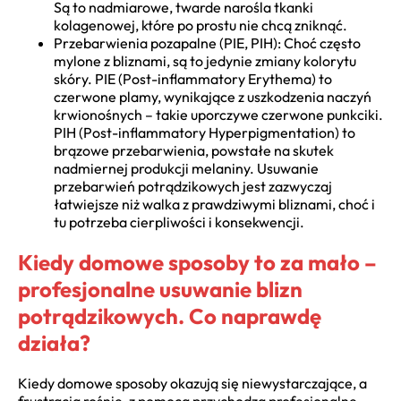
Są to nadmiarowe, twarde narośla tkanki
kolagenowej, które po prostu nie chcą zniknąć.
Przebarwienia pozapalne (PIE, PIH): Choć często
mylone z bliznami, są to jedynie zmiany kolorytu
skóry. PIE (Post-inflammatory Erythema) to
czerwone plamy, wynikające z uszkodzenia naczyń
krwionośnych – takie uporczywe czerwone punkciki.
PIH (Post-inflammatory Hyperpigmentation) to
brązowe przebarwienia, powstałe na skutek
nadmiernej produkcji melaniny. Usuwanie
przebarwień potrądzikowych jest zazwyczaj
łatwiejsze niż walka z prawdziwymi bliznami, choć i
tu potrzeba cierpliwości i konsekwencji.
Kiedy domowe sposoby to za mało –
profesjonalne usuwanie blizn
potrądzikowych. Co naprawdę
działa?
Kiedy domowe sposoby okazują się niewystarczające, a
frustracja rośnie, z pomocą przychodzą profesjonalne