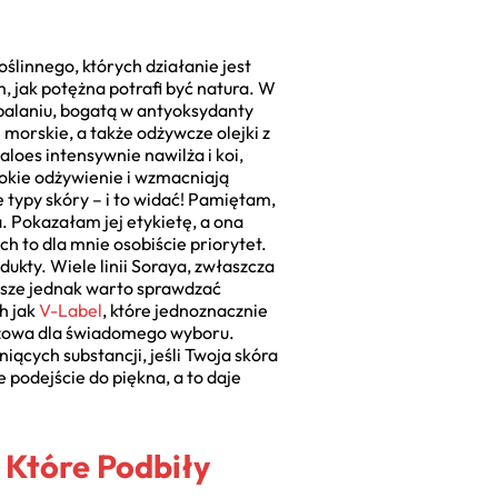
ślinnego, których działanie jest
, jak potężna potrafi być natura. W
opalaniu, bogatą w antyoksydanty
morskie, a także odżywcze olejki z
aloes intensywnie nawilża i koi,
bokie odżywienie i wzmacniają
 typy skóry – i to widać! Pamiętam,
a. Pokazałam jej etykietę, a ona
h to dla mnie osobiście priorytet.
ukty. Wiele linii Soraya, zwłaszcza
wsze jednak warto sprawdzać
h jak
V-Label
, które jednoznacznie
czowa dla świadomego wyboru.
iących substancji, jeśli Twoja skóra
e podejście do piękna, a to daje
 Które Podbiły