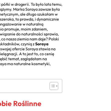
półki w drogerii. To było lata temu,
o dążymy. Marka Soraya zawsze była
smetycznym, ale długo szukałam w
 szeroka, to prawda, i dynamicznie
zaangażowanie w naturalną
atnio promuje, moim zdaniem,
wiązanie do naturalności sprawia,
ś, co nasza ziemia nam daje? Polski
składników, czynią z
Soraya
swojej ofercie Soraya stawia na
ęgnacji. A to jest to, co cenię
łębić temat, zaglądałam na
Soraya ma naturalne kosmetyki,
bie Roślinne