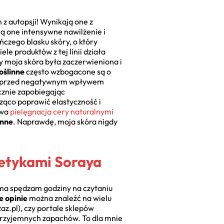
 z autopsji! Wynikają one z
ą one intensywne nawilżenie i
ńczego blasku skóry, o który
le produktów z tej linii działa
zy moja skóra była zaczerwieniona i
oślinne
często wzbogacone są o
nną przed negatywnym wpływem
cznie zapobiegając
ąco poprawić elastyczność i
owa
pielęgnacja cery naturalnymi
inne
. Naprawdę, moja skóra nigdy
metykami Soraya
ama spędzam godziny na czytaniu
e opinie
można znaleźć na wielu
z.pl), czy portale sklepów
przyjemnych zapachów. To dla mnie