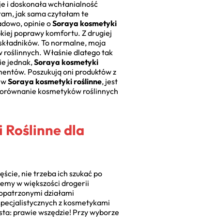
je i doskonała wchłanialność
tam, jak sama czytałam te
adowo, opinie o
Soraya kosmetyki
bkiej poprawy komfortu. Z drugiej
ch składników. To normalne, moja
 roślinnych. Właśnie dlatego tak
ie jednak,
Soraya kosmetyki
entów. Poszukują oni produktów z
h w
Soraya kosmetyki roślinne
, jest
t porównanie kosmetyków roślinnych
 Roślinne dla
ęście, nie trzeba ich szukać po
iemy w większości drogerii
aopatrzonymi działami
specjalistycznych z kosmetykami
osta: prawie wszędzie! Przy wyborze