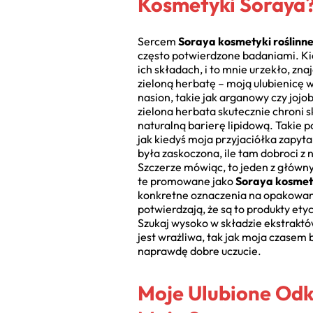
Kosmetyki Soraya
Sercem
Soraya kosmetyki roślinn
często potwierdzone badaniami. Kie
ich składach, i to mnie urzekło, zn
zieloną herbatę – moją ulubienicę 
nasion, takie jak arganowy czy jojob
zielona herbata skutecznie chroni 
naturalną barierę lipidową. Takie 
jak kiedyś moja przyjaciółka zapyt
była zaskoczona, ile tam dobroci z 
Szczerze mówiąc, to jeden z główny
te promowane jako
Soraya kosmety
konkretne oznaczenia na opakowania
potwierdzają, że są to produkty ety
Szukaj wysoko w składzie ekstraktów
jest wrażliwa, tak jak moja czasem
naprawdę dobre uczucie.
Moje Ulubione Odkr