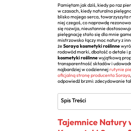
Pamiętam jak dziś, kiedy po raz pie
w czasach, kiedy naturalna pielęgn
blisko mojego serca, towarzyszyła 
niej czegoś, co naprawdę rezonowało
się rozwija, nieustannie dostosowuj
pielęgnację stało się dla mnie game
mistrzowsko łączy moc natury z inn
że
Soraya kosmetyki roślinne
wyróż
rodowód marki, dbałość o detale i 
kosmetyki roślinne
wyjątkową propo
transparentność składów i udowodni
najbardziej w codziennej
rutynie p
oficjalną stronę producenta Soraya
odpowiedź brzmi: zdecydowanie tak,
Spis Treści
Tajemnice Natury 