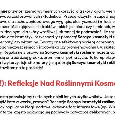
inne
przynosi szereg wymiernych korzyści dla skóry, a ja to wiem
iwości zastosowanych składników. Przede wszystkim zapewniaj
czowe dla zachowania zdrowego wyglądu, elastyczności i młodzie
obecności kojących ekstraktów, takich jak aloes czy rumianek, wie
to idealnymi dla skóry wrażliwej i skłonnej do podrażnień. Ile ra
ie, a te kosmetyki przychodziły z pomocą!
Soraya kosmetyki r
ej herbaty) czy witaminy. Tworzą one efektywną barierę ochro
 zanieczyszczeniach środowiska czy promieniowaniu UV, skute
ry. Regularne stosowanie
Soraya kosmetyki roślinne
może znacz
e się ona bardziej gładka, promienna i pełna życia. To kompleks
a i wykorzystuje siłę natury, jaką oferują
Soraya kosmetyki rośl
tawiłam na te produkty!
a!): Refleksje Nad Roślinnymi Kos
zęsto poszukujemy rzetelnych opinii innych użytkowników. Ja s
 kupić kota w worku, prawda? Recenzje
Soraya kosmetyki roślinn
ak popularne blogi urodowe, aktywne fora internetowe (np. Wiza
ntarze, często pojawiają się pochwały dotyczące delikatnych, 