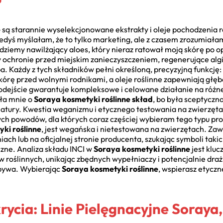
?
e
są starannie wyselekcjonowane ekstrakty i oleje pochodzenia ro
dyś myślałam, że to tylko marketing, ale z czasem zrozumiałam
ajdziemy nawilżający aloes, który nieraz ratował moją skórę po 
w ochronie przed miejskim zanieczyszczeniem, regenerujące algi 
a. Każdy z tych składników pełni określoną, precyzyjną funkcję: 
skórę przed wolnymi rodnikami, a oleje roślinne zapewniają głę
podejście gwarantuje kompleksowe i celowane działanie na różne
ała mnie o
Soraya kosmetyki roślinne skład
, bo była sceptyczn
natury. Kwestia weganizmu i etycznego testowania na zwierzętac
ch powodów, dla których coraz częściej wybieram tego typu prod
ki roślinne
, jest wegańska i nietestowana na zwierzętach. Za
ch lub na oficjalnej stronie producenta, szukając symboli takic
czne. Analiza składu INCI w
Soraya kosmetyki roślinne
jest klu
 roślinnych, unikając zbędnych wypełniaczy i potencjalnie drażn
 bywa. Wybierając
Soraya kosmetyki roślinne
, wspierasz etyczn
ycia: Linie Pielęgnacyjne Soraya,