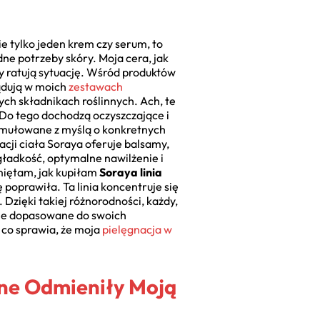
e tylko jeden krem czy serum, to
dne potrzeby skóry. Moja cera, jak
ły ratują sytuację. Wśród produktów
lądują w moich
zestawach
ych składnikach roślinnych. Ach, te
 Do tego dochodzą oczyszczające i
ormułowane z myślą o konkretnych
acji ciała Soraya oferuje balsamy,
gładkość, optymalne nawilżenie i
miętam, jak kupiłam
Soraya linia
 poprawiła. Ta linia koncentruje się
. Dzięki takiej różnorodności, każdy,
ie dopasowane do swoich
 co sprawia, że moja
pielęgnacja w
nne Odmieniły Moją