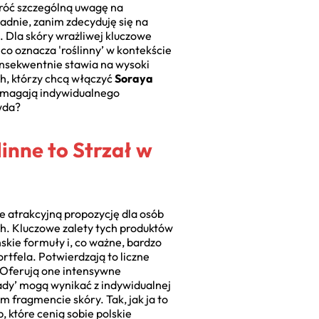
zwróć szczególną uwagę na
adnie, zanim zdecyduję się na
. Dla skóry wrażliwej kluczowe
 co oznacza 'roślinny’ w kontekście
onsekwentnie stawia na wysoki
h, którzy chcą włączyć
Soraya
magają indywidualnego
wda?
inne to Strzał w
e atrakcyjną propozycję dla osób
ch. Kluczowe zalety tych produktów
kie formuły i, co ważne, bardzo
rtfela. Potwierdzają to liczne
. Oferują one intensywne
ady’ mogą wynikać z indywidualnej
m fragmencie skóry. Tak, jak ja to
które cenią sobie polskie