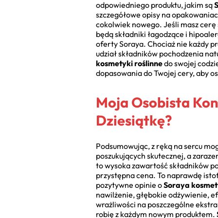
odpowiedniego produktu, jakim są
S
szczegółowe opisy na opakowaniach 
cokolwiek nowego. Jeśli masz cerę 
będą składniki łagodzące i hipoaler
oferty Soraya. Chociaż nie każdy p
udział składników pochodzenia natu
kosmetyki roślinne
do swojej codzi
dopasowania do Twojej cery, aby os
Moja Osobista Konk
Dziesiątkę?
Podsumowując, z ręką na sercu mog
poszukujących skutecznej, a zaraze
to wysoka zawartość składników poc
przystępna cena. To naprawdę istotn
pozytywne opinie o
Soraya kosmety
nawilżenie, głębokie odżywienie, 
wrażliwości na poszczególne ekstrak
robię z każdym nowym produktem.