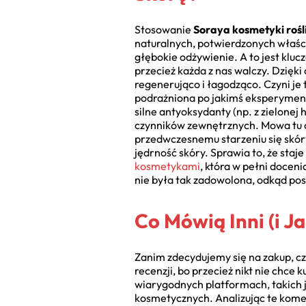
Stosowanie
Soraya kosmetyki rośl
naturalnych, potwierdzonych właśc
głębokie odżywienie. A to jest klu
przecież każda z nas walczy. Dzięki 
regenerująco i łagodząco. Czyni je 
podrażniona po jakimś eksperymenc
silne antyoksydanty (np. z zielon
czynników zewnętrznych. Mowa tu o
przedwczesnemu starzeniu się skó
jędrność skóry. Sprawia to, że staj
kosmetykami
, która w pełni doceni
nie była tak zadowolona, odkąd pos
Co Mówią Inni (i J
Zanim zdecydujemy się na zakup, c
recenzji, bo przecież nikt nie chce
wiarygodnych platformach, takich j
kosmetycznych. Analizując te kome