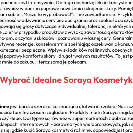
k pachnie zbyt intensywnie. Do tego dochodzą lekkie konsystenc
ą również widoczną poprawę nawilżenia i ukojenie skóry. Pamię
am sobie: „Muszę to wypróbować!”. I nie zawiodłam się. Przykł
teczność w odżywianiu cery bez obciążania oraz zdolność do szy
 pojawiają się głosy dotyczące indywidualnej tolerancji niektóry
e „ale” w przypadku produktów z wysoką zawartością ekstraktów
nałam, o czytaniu składów i poznawaniu własnej cery. Generaln
ytywne recenzje, konsekwentnie spełniając oczekiwania konsum
skuteczne i bezpieczne. Wpływ składników roślinnych, obecnyc
ej poprawy komfortu skóry i długotrwałych rezultatów. To jes
o mnie do zakupu, i teraz sama je polecam.
 Wybrać Idealne Soraya Kosmetyki
inne
jest bardzo szeroka, co znacząco ułatwia ich zakup. Na szcz
hociaż tam też czasem zaglądam. Produkty marki Soraya znajdz
n czy Hebe. Dostępne są również w supermarketach z dobrze z
sklepach internetowych – zarówno tych wielobranżowych, jak i 
z się, gdzie kupić Soraya kosmetyki roślinne, odpowiedź jest pr