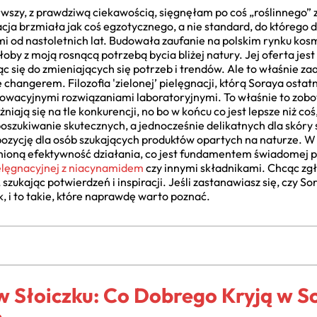
rwszy, z prawdziwą ciekawością, sięgnęłam po coś „roślinnego” z 
acja brzmiała jak coś egzotycznego, a nie standard, do któreg
mi od nastoletnich lat. Budowała zaufanie na polskim rynku ko
by z moją rosnącą potrzebą bycia bliżej natury. Jej oferta jest
ąc się do zmieniających się potrzeb i trendów. Ale to właśnie 
 changerem. Filozofia 'zielonej’ pielęgnacji, którą Soraya ost
owacyjnymi rozwiązaniami laboratoryjnymi. To właśnie to zobo
niają się na tle konkurencji, no bo w końcu co jest lepsze niż co
poszukiwanie skutecznych, a jednocześnie delikatnych dla skóry 
zycję dla osób szukających produktów opartych na naturze. W 
oną efektywność działania, co jest fundamentem świadomej piel
ielęgnacyjnej z niacynamidem
czy innymi składnikami. Chcąc zg
, szukając potwierdzeń i inspiracji. Jeśli zastanawiasz się, czy 
 i to takie, które naprawdę warto poznać.
w Słoiczku: Co Dobrego Kryją w So