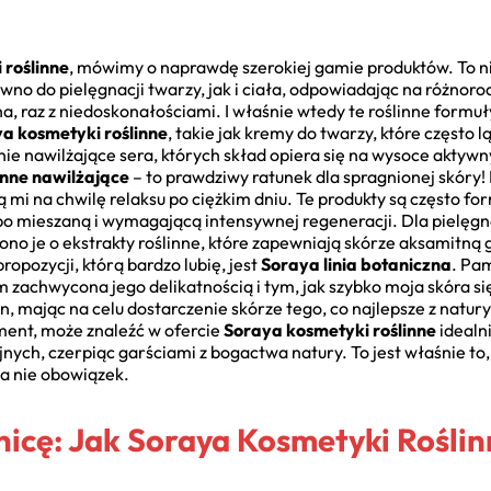
 roślinne
, mówimy o naprawdę szerokiej gamie produktów. To ni
ówno do pielęgnacji twarzy, jak i ciała, odpowiadając na różnoro
a, raz z niedoskonałościami. I właśnie wtedy te roślinne formu
a kosmetyki roślinne
, takie jak kremy do twarzy, które często 
nie nawilżające sera, których skład opiera się na wysoce aktywn
inne nawilżające
– to prawdziwy ratunek dla spragnionej skóry!
 mi na chwilę relaksu po ciężkim dniu. Te produkty są często f
 po mieszaną i wymagającą intensywnej regeneracji. Dla pielęgn
ono je o ekstrakty roślinne, które zapewniają skórze aksamitną 
opozycji, którą bardzo lubię, jest
Soraya linia botaniczna
. Pa
m zachwycona jego delikatnością i tym, jak szybko moja skóra się
lin, mając na celu dostarczenie skórze tego, co najlepsze z natury
ent, może znaleźć w ofercie
Soraya kosmetyki roślinne
idealn
nych, czerpiąc garściami z bogactwa natury. To jest właśnie to,
a nie obowiązek.
nicę: Jak Soraya Kosmetyki Rośli