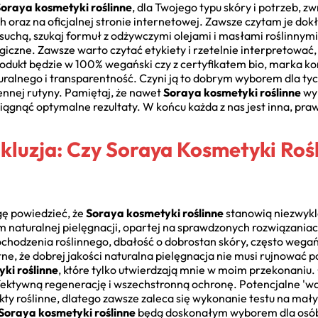
oraya kosmetyki roślinne
, dla Twojego typu skóry i potrzeb, 
oraz na oficjalnej stronie internetowej. Zawsze czytam je dokł
suchą, szukaj formuł z odżywczymi olejami i masłami roślinnymi
giczne. Zawsze warto czytać etykiety i rzetelnie interpretować,
rodukt będzie w 100% wegański czy z certyfikatem bio, marka k
ralnego i transparentność. Czyni ją to dobrym wyborem dla tyc
ennej rutyny. Pamiętaj, że nawet
Soraya kosmetyki roślinne
wy
iągnąć optymalne rezultaty. W końcu każda z nas jest inna, pra
luzja: Czy Soraya Kosmetyki Rośl
ę powiedzieć, że
Soraya kosmetyki roślinne
stanowią niezwykl
m naturalnej pielęgnacji, opartej na sprawdzonych rozwiązania
hodzenia roślinnego, dbałość o dobrostan skóry, często wegańs
e, że dobrej jakości naturalna pielęgnacja nie musi rujnować po
ki roślinne
, które tylko utwierdzają mnie w moim przekonaniu
efektywną regenerację i wszechstronną ochronę. Potencjalne 'w
ty roślinne, dlatego zawsze zaleca się wykonanie testu na mały
Soraya kosmetyki roślinne
będą doskonałym wyborem dla osób, 