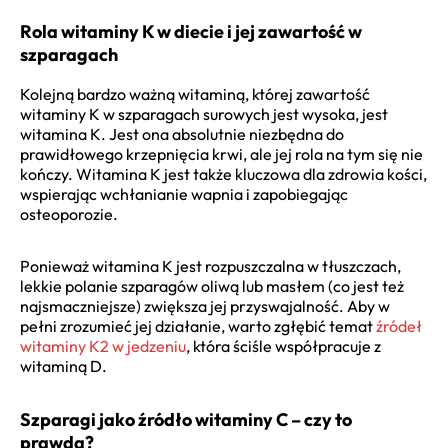
Rola witaminy K w diecie i jej zawartość w
szparagach
Kolejną bardzo ważną witaminą, której zawartość
witaminy K w szparagach surowych jest wysoka, jest
witamina K. Jest ona absolutnie niezbędna do
prawidłowego krzepnięcia krwi, ale jej rola na tym się nie
kończy. Witamina K jest także kluczowa dla zdrowia kości,
wspierając wchłanianie wapnia i zapobiegając
osteoporozie.
Ponieważ witamina K jest rozpuszczalna w tłuszczach,
lekkie polanie szparagów oliwą lub masłem (co jest też
najsmaczniejsze) zwiększa jej przyswajalność. Aby w
pełni zrozumieć jej działanie, warto zgłębić temat
źródeł
witaminy K2 w jedzeniu
, która ściśle współpracuje z
witaminą D.
Szparagi jako źródło witaminy C – czy to
prawda?