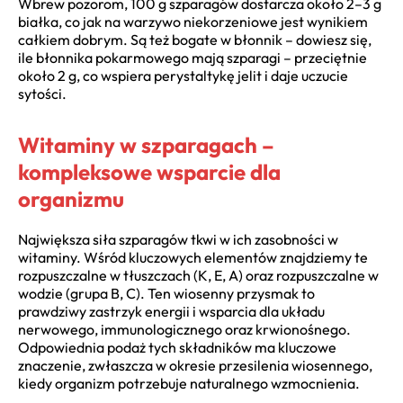
Wbrew pozorom, 100 g szparagów dostarcza około 2–3 g
białka, co jak na warzywo niekorzeniowe jest wynikiem
całkiem dobrym. Są też bogate w błonnik – dowiesz się,
ile błonnika pokarmowego mają szparagi – przeciętnie
około 2 g, co wspiera perystaltykę jelit i daje uczucie
sytości.
Witaminy w szparagach –
kompleksowe wsparcie dla
organizmu
Największa siła szparagów tkwi w ich zasobności w
witaminy. Wśród kluczowych elementów znajdziemy te
rozpuszczalne w tłuszczach (K, E, A) oraz rozpuszczalne w
wodzie (grupa B, C). Ten wiosenny przysmak to
prawdziwy zastrzyk energii i wsparcia dla układu
nerwowego, immunologicznego oraz krwionośnego.
Odpowiednia podaż tych składników ma kluczowe
znaczenie, zwłaszcza w okresie przesilenia wiosennego,
kiedy organizm potrzebuje naturalnego wzmocnienia.