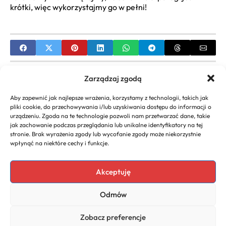
krótki, więc wykorzystajmy go w pełni!
PREVIOUS
Zarządzaj zgodą
Tiamina – jak działa i gdzie jej szukać? Produkty
Aby zapewnić jak najlepsze wrażenia, korzystamy z technologii, takich jak
bogate w witaminę B1
pliki cookie, do przechowywania i/lub uzyskiwania dostępu do informacji o
urządzeniu. Zgoda na te technologie pozwoli nam przetwarzać dane, takie
NEXT
jak zachowanie podczas przeglądania lub unikalne identyfikatory na tej
stronie. Brak wyrażenia zgody lub wycofanie zgody może niekorzystnie
Pomidory: Witaminy, Składniki Mineralne i
wpłynąć na niektóre cechy i funkcje.
Właściwości Odżywcze
Akceptuję
Odmów
Copyright 2026. All rights
Polityka
reserved powered by
Prywatności
Zobacz preferencje
naturoda.eu