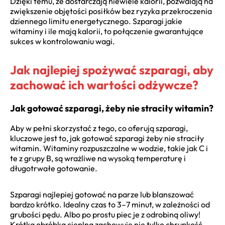
Dzięki temu, że dostarczają niewiele kalorii, pozwalają na
zwiększenie objętości posiłków bez ryzyka przekroczenia
dziennego limitu energetycznego. Szparagi jakie
witaminy i ile mają kalorii, to połączenie gwarantujące
sukces w kontrolowaniu wagi.
Jak najlepiej spożywać szparagi, aby
zachować ich wartości odżywcze?
Jak gotować szparagi, żeby nie straciły witamin?
Aby w pełni skorzystać z tego, co oferują szparagi,
kluczowe jest to, jak gotować szparagi żeby nie straciły
witamin. Witaminy rozpuszczalne w wodzie, takie jak C i
te z grupy B, są wrażliwe na wysoką temperaturę i
długotrwałe gotowanie.
Szparagi najlepiej gotować na parze lub blanszować
bardzo krótko. Idealny czas to 3–7 minut, w zależności od
grubości pędu. Albo po prostu piec je z odrobiną oliwy!
Krótka obróbka cieplna zachowuje nie tylko chrupkość,