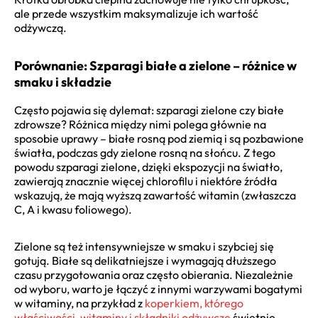
ale przede wszystkim maksymalizuje ich wartość
odżywczą.
Porównanie: Szparagi białe a zielone – różnice w
smaku i składzie
Często pojawia się dylemat: szparagi zielone czy białe
zdrowsze? Różnica między nimi polega głównie na
sposobie uprawy – białe rosną pod ziemią i są pozbawione
światła, podczas gdy zielone rosną na słońcu. Z tego
powodu szparagi zielone, dzięki ekspozycji na światło,
zawierają znacznie więcej chlorofilu i niektóre źródła
wskazują, że mają wyższą zawartość witamin (zwłaszcza
C, A i kwasu foliowego).
Zielone są też intensywniejsze w smaku i szybciej się
gotują. Białe są delikatniejsze i wymagają dłuższego
czasu przygotowania oraz często obierania. Niezależnie
od wyboru, warto je łączyć z innymi warzywami bogatymi
w witaminy, na przykład z
koperkiem, którego
właściwości, witaminy i składniki odżywcze
świetnie