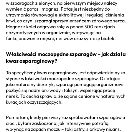
w szparagach zielonych, na pierwszym miejscu należy
wymienić potas i magnez. Potas jest niezbędny do
utrzymania równowagi elektrolitowej i regulacji ciśnienia
krwi, co czyni szparagi sprzymierzeńcem zdrowego serca.
Magnez z kolei odgrywa rolę w ponad 300 reakcjach
enzymatycznych w organizmie, wpływając na
funkcjonowanie mięśni, nerwów oraz syntezę białek.
Właściwości moczopędne szparagów – jak działa
kwas asparaginowy?
To specyficzny kwas asparaginowy jest odpowiedzialny za
słynne właściwości moczopędne szparagów. Działając
jako naturalny diuretyk, szparagi pomagają organizmowi
pozbyć się nadmiaru wody i toksyn, wspierając pracę
nerek. Ta cecha sprawia, że są one cenione w naturalnych
kuracjach oczyszczających.
Pamiętam, kiedy pierwszy raz spróbowałam szparagów u
cioci, byłam zaskoczona, jak intensywnie potrafią
wpłynąć na zapach moczu – taki ostry, siarkowy niuans.