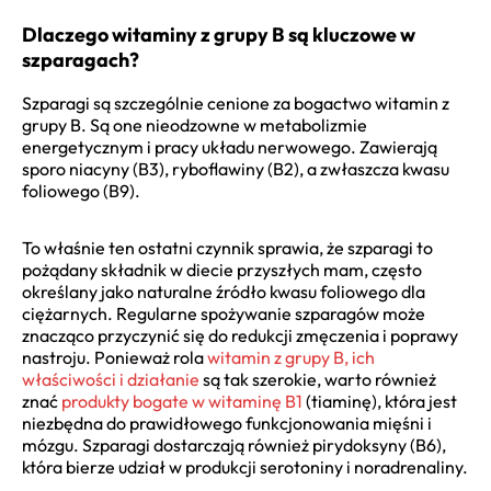
Dlaczego witaminy z grupy B są kluczowe w
szparagach?
Szparagi są szczególnie cenione za bogactwo witamin z
grupy B. Są one nieodzowne w metabolizmie
energetycznym i pracy układu nerwowego. Zawierają
sporo niacyny (B3), ryboflawiny (B2), a zwłaszcza kwasu
foliowego (B9).
To właśnie ten ostatni czynnik sprawia, że szparagi to
pożądany składnik w diecie przyszłych mam, często
określany jako naturalne źródło kwasu foliowego dla
ciężarnych. Regularne spożywanie szparagów może
znacząco przyczynić się do redukcji zmęczenia i poprawy
nastroju. Ponieważ rola
witamin z grupy B, ich
właściwości i działanie
są tak szerokie, warto również
znać
produkty bogate w witaminę B1
(tiaminę), która jest
niezbędna do prawidłowego funkcjonowania mięśni i
mózgu. Szparagi dostarczają również pirydoksyny (B6),
która bierze udział w produkcji serotoniny i noradrenaliny.