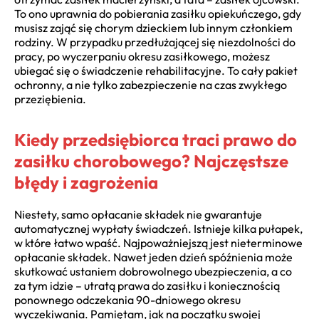
To ono uprawnia do pobierania zasiłku opiekuńczego, gdy
musisz zająć się chorym dzieckiem lub innym członkiem
rodziny. W przypadku przedłużającej się niezdolności do
pracy, po wyczerpaniu okresu zasiłkowego, możesz
ubiegać się o świadczenie rehabilitacyjne. To cały pakiet
ochronny, a nie tylko zabezpieczenie na czas zwykłego
przeziębienia.
Kiedy przedsiębiorca traci prawo do
zasiłku chorobowego? Najczęstsze
błędy i zagrożenia
Niestety, samo opłacanie składek nie gwarantuje
automatycznej wypłaty świadczeń. Istnieje kilka pułapek,
w które łatwo wpaść. Najpoważniejszą jest nieterminowe
opłacanie składek. Nawet jeden dzień spóźnienia może
skutkować ustaniem dobrowolnego ubezpieczenia, a co
za tym idzie – utratą prawa do zasiłku i koniecznością
ponownego odczekania 90-dniowego okresu
wyczekiwania. Pamiętam, jak na początku swojej