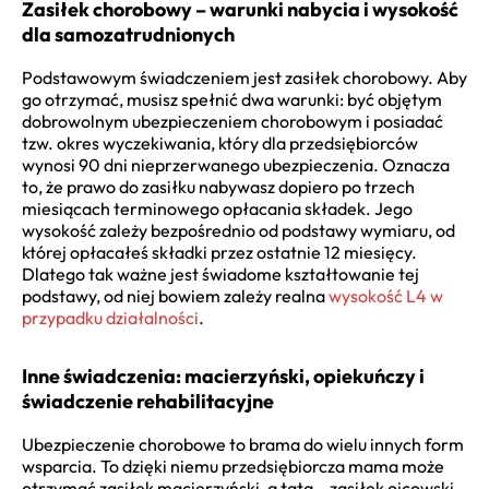
Zasiłek chorobowy – warunki nabycia i wysokość
dla samozatrudnionych
Podstawowym świadczeniem jest zasiłek chorobowy. Aby
go otrzymać, musisz spełnić dwa warunki: być objętym
dobrowolnym ubezpieczeniem chorobowym i posiadać
tzw. okres wyczekiwania, który dla przedsiębiorców
wynosi 90 dni nieprzerwanego ubezpieczenia. Oznacza
to, że prawo do zasiłku nabywasz dopiero po trzech
miesiącach terminowego opłacania składek. Jego
wysokość zależy bezpośrednio od podstawy wymiaru, od
której opłacałeś składki przez ostatnie 12 miesięcy.
Dlatego tak ważne jest świadome kształtowanie tej
podstawy, od niej bowiem zależy realna
wysokość L4 w
przypadku działalności
.
Inne świadczenia: macierzyński, opiekuńczy i
świadczenie rehabilitacyjne
Ubezpieczenie chorobowe to brama do wielu innych form
wsparcia. To dzięki niemu przedsiębiorcza mama może
otrzymać zasiłek macierzyński, a tata – zasiłek ojcowski.