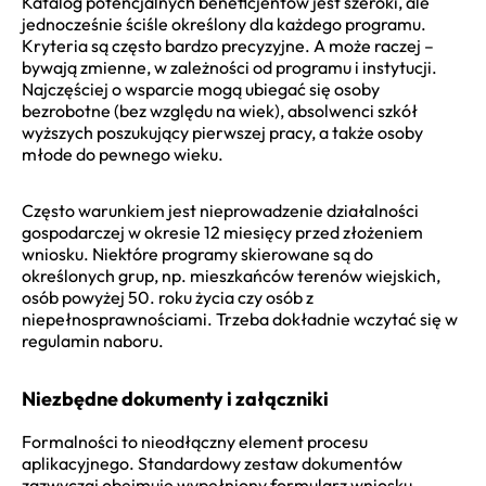
Katalog potencjalnych beneficjentów jest szeroki, ale
jednocześnie ściśle określony dla każdego programu.
Kryteria są często bardzo precyzyjne. A może raczej –
bywają zmienne, w zależności od programu i instytucji.
Najczęściej o wsparcie mogą ubiegać się osoby
bezrobotne (bez względu na wiek), absolwenci szkół
wyższych poszukujący pierwszej pracy, a także osoby
młode do pewnego wieku.
Często warunkiem jest nieprowadzenie działalności
gospodarczej w okresie 12 miesięcy przed złożeniem
wniosku. Niektóre programy skierowane są do
określonych grup, np. mieszkańców terenów wiejskich,
osób powyżej 50. roku życia czy osób z
niepełnosprawnościami. Trzeba dokładnie wczytać się w
regulamin naboru.
Niezbędne dokumenty i załączniki
Formalności to nieodłączny element procesu
aplikacyjnego. Standardowy zestaw dokumentów
zazwyczaj obejmuje wypełniony formularz wniosku,