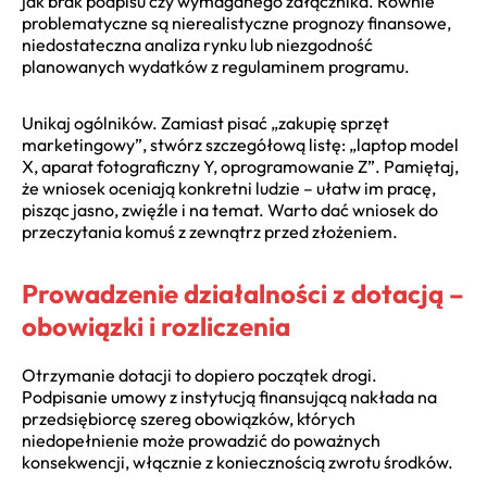
jak brak podpisu czy wymaganego załącznika. Równie
problematyczne są nierealistyczne prognozy finansowe,
niedostateczna analiza rynku lub niezgodność
planowanych wydatków z regulaminem programu.
Unikaj ogólników. Zamiast pisać „zakupię sprzęt
marketingowy”, stwórz szczegółową listę: „laptop model
X, aparat fotograficzny Y, oprogramowanie Z”. Pamiętaj,
że wniosek oceniają konkretni ludzie – ułatw im pracę,
pisząc jasno, zwięźle i na temat. Warto dać wniosek do
przeczytania komuś z zewnątrz przed złożeniem.
Prowadzenie działalności z dotacją –
obowiązki i rozliczenia
Otrzymanie dotacji to dopiero początek drogi.
Podpisanie umowy z instytucją finansującą nakłada na
przedsiębiorcę szereg obowiązków, których
niedopełnienie może prowadzić do poważnych
konsekwencji, włącznie z koniecznością zwrotu środków.