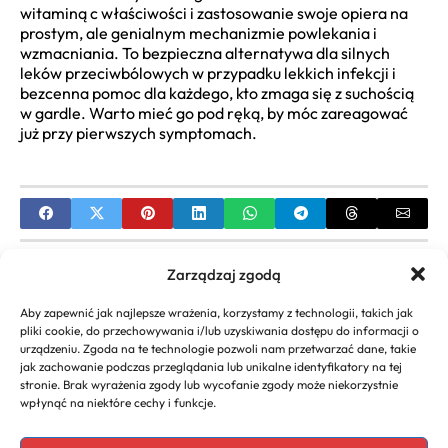
witaminą c właściwości i zastosowanie swoje opiera na
prostym, ale genialnym mechanizmie powlekania i
wzmacniania. To bezpieczna alternatywa dla silnych
leków przeciwbólowych w przypadku lekkich infekcji i
bezcenna pomoc dla każdego, kto zmaga się z suchością
w gardle. Warto mieć go pod ręką, by móc zareagować
już przy pierwszych symptomach.
PREVIOUS
Zarządzaj zgodą
Jakie są najlepsze witaminy dla królików do
Aby zapewnić jak najlepsze wrażenia, korzystamy z technologii, takich jak
wody? Sprawdź!
pliki cookie, do przechowywania i/lub uzyskiwania dostępu do informacji o
urządzeniu. Zgoda na te technologie pozwoli nam przetwarzać dane, takie
NEXT
jak zachowanie podczas przeglądania lub unikalne identyfikatory na tej
stronie. Brak wyrażenia zgody lub wycofanie zgody może niekorzystnie
Dawkowanie i właściwości: Podkowa witamina D3
wpłynąć na niektóre cechy i funkcje.
20 000 IU