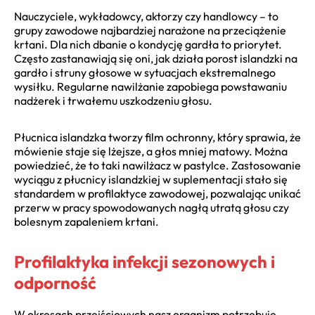
Nauczyciele, wykładowcy, aktorzy czy handlowcy – to
grupy zawodowe najbardziej narażone na przeciążenie
krtani. Dla nich dbanie o kondycję gardła to priorytet.
Często zastanawiają się oni, jak działa porost islandzki na
gardło i struny głosowe w sytuacjach ekstremalnego
wysiłku. Regularne nawilżanie zapobiega powstawaniu
nadżerek i trwałemu uszkodzeniu głosu.
Płucnica islandzka tworzy film ochronny, który sprawia, że
mówienie staje się lżejsze, a głos mniej matowy. Można
powiedzieć, że to taki nawilżacz w pastylce. Zastosowanie
wyciągu z płucnicy islandzkiej w suplementacji stało się
standardem w profilaktyce zawodowej, pozwalając unikać
przerw w pracy spowodowanych nagłą utratą głosu czy
bolesnym zapaleniem krtani.
Profilaktyka infekcji sezonowych i
odporność
W okresach przejściowych nasz organizm potrzebuje