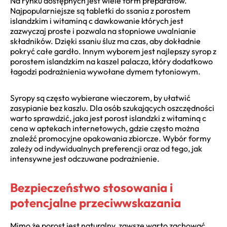
Na rynku dostępnych jest wiele form preparatów.
Najpopularniejsze są tabletki do ssania z porostem
islandzkim i witaminą c dawkowanie których jest
zazwyczaj proste i pozwala na stopniowe uwalnianie
składników. Dzięki ssaniu śluz ma czas, aby dokładnie
pokryć całe gardło. Innym wyborem jest najlepszy syrop z
porostem islandzkim na kaszel palacza, który dodatkowo
łagodzi podrażnienia wywołane dymem tytoniowym.
Syropy są często wybierane wieczorem, by ułatwić
zasypianie bez kaszlu. Dla osób szukających oszczędności
warto sprawdzić, jaka jest porost islandzki z witaminą c
cena w aptekach internetowych, gdzie często można
znaleźć promocyjne opakowania zbiorcze. Wybór formy
zależy od indywidualnych preferencji oraz od tego, jak
intensywne jest odczuwane podrażnienie.
Bezpieczeństwo stosowania i
potencjalne przeciwwskazania
Mimo że porost jest naturalny, zawsze warto zachować