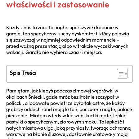
właściwości i zastosowanie
Każdy z nas to zna. To nagłe, uporczywe drapanie w
gardle, ten specyficzny, suchy dyskomfort, który pojawia
się zazwyczaj w najmniej odpowiednim momencie –
przed ważną prezentacją albo w trakcie wyczekiwanych
wakacji. Gardło nie wybiera czasu i miejsca.
Spis Treści
Pamiętam, jak kiedyś podczas zimowej wędrówki w
okolicach Śnieżki, gdzie mróz bezlitośnie szczypał w
policzki, a lodowate powietrze było tak ostre, że każdy
głębszy oddech ranił moją krtań, poczułem nagłe, palące
pieczenie. Miałem wtedy w kieszeni kurtki małe, lepkie
pastylki o specyficznym, ziołowym smaku. Ta lepkość i
natychmiastowa ulga, jaką przyniosły, tworząc ochronną
warstwę na błonie śluzowej, dosłownie uratowały moją