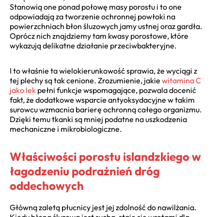
Stanowią one ponad połowę masy porostu i to one
odpowiadają za tworzenie ochronnej powłoki na
powierzchniach błon śluzowych jamy ustnej oraz gardła.
Oprócz nich znajdziemy tam kwasy porostowe, które
wykazują delikatne działanie przeciwbakteryjne.
I to właśnie ta wielokierunkowość sprawia, że wyciągi z
tej plechy są tak cenione. Zrozumienie, jakie
witamina C
jako lek
pełni funkcje wspomagające, pozwala docenić
fakt, że dodatkowe wsparcie antyoksydacyjne w takim
surowcu wzmacnia barierę ochronną całego organizmu.
Dzięki temu tkanki są mniej podatne na uszkodzenia
mechaniczne i mikrobiologiczne.
Właściwości porostu islandzkiego w
łagodzeniu podrażnień dróg
oddechowych
Główną zaletą płucnicy jest jej zdolność do nawilżania.
Kiedy błona śluzowa jest sucha, staje się wrotami dla