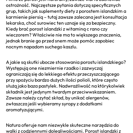
ostrożność. Najczęstsze pytania dotyczą specyficznych
grup, takich jak suplementy diety z porostem islandzkim a
karmienie piersią – tutaj zawsze zalecana jest konsultacja
lekarska, choć surowiec ten uznaje się za bezpieczny.
Kiedy brać porost islandzki z witaminą c rano czy
wieczorem? Właściwie nie ma to większego znaczenia,
jednak branie go przed snem może pomóc zapobiec
nocnym napadom suchego kaszlu.
A jakie są skutki ubocze stosowania porostu islandzkiego?
Występują one niezmiernie rzadko i zazwyczaj
ograniczają się do lekkiego efektu przeczyszczającego
przy spożyciu bardzo dużych ilości polioli, które często
służą jako baza pastylek. Nadwrażliwość na którykolwiek
składnik jest jedynym twardym przeciwwskazaniem.
Zawsze należy czytać skład, by unikać alergenów,
zwłaszcza jeśli wybieramy syropy z dodatkami
aromatyzującymi.
Natura oferuje nam niezwykle skuteczne narzędzia do
walki z codziennymi dolegliwościami. Porost islandzki z