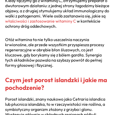
Kiedy łączymy go z witaminą C, otrzymujemy preparat o
dwutorowym działaniu: z jednej strony łagodzimy bieżące
objawy, a z drugiej stymulujemy układ immunologiczny do
walki z patogenami. Wiele osób zastanawia się, jakie są
właściwości i zastosowanie witaminy C
w kontekście
ochrony dróg oddechowych.
Otóż witamina ta nie tylko uszczelnia naczynia
krwionośne, ale przede wszystkim przyspiesza procesy
regeneracyjne w obrębie błon śluzowych, co jest
kluczowe, gdy borykamy się z bólem gardła. Synergia
tych składników pozwala na szybszy powrót do pełnej
formy głosowej i fizycznej.
Czym jest porost islandzki i jakie ma
pochodzenie?
Porost islandzki, znany naukowo jako Cetraria islandica
lub płucnica islandzka, to w rzeczywistości nie roślina, a
symbiotyczny organizm złożony z grzyba i glonu.
Występuje głównie w chłodnych regionach półkuli