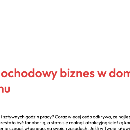
dochodowy biznes w dom
mu
 i sztywnych godzin pracy? Coraz więcej osób odkrywa, że najlep
stało być fanaberią, a stało się realną i atrakcyjną ścieżką kar
nie czegoś własnego, na swoich zasadach. Jeśli w Twojej głowi