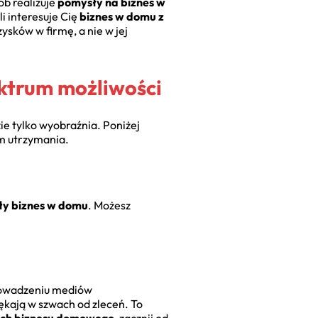
ób realizuje
pomysły na biznes w
li interesuje Cię
biznes w domu z
ysków w firmę, a nie w jej
ktrum możliwości
ie tylko wyobraźnia. Poniżej
em utrzymania.
ły biznes w domu
. Możesz
rowadzeniu mediów
ękają w szwach od zleceń. To