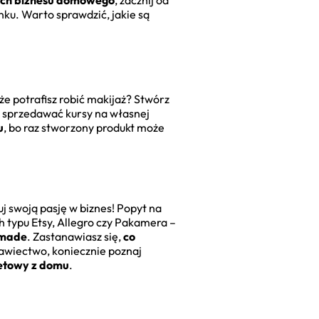
ach biznesu domowego
, zacznij od
nku. Warto sprawdzić, jakie są
oże potrafisz robić makijaż? Stwórz
z sprzedawać kursy na własnej
u
, bo raz stworzony produkt może
j swoją pasję w biznes! Popyt na
h typu Etsy, Allegro czy Pakamera –
dmade
. Zastanawiasz się,
co
krawiectwo, koniecznie poznaj
netowy z domu
.