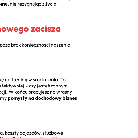
domu
, nie rezygnując z życia
mowego zacisza
 poza brak konieczności noszenia
ę na trening w środku dnia. To
jefektywniej – czy jesteś rannym
cji. W końcu pracujesz na własny
żamy
pomysły na dochodowy biznes
ra, koszty dojazdów, służbowe