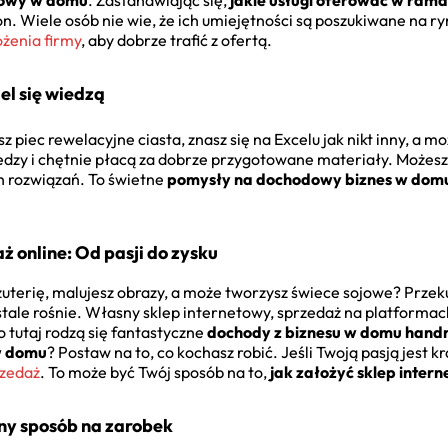
gowy w domu
. Zastanawiając się,
jakie usługi oferować w ram
n. Wiele osób nie wie, że ich umiejętności są poszukiwane na ry
ożenia firmy
, aby dobrze trafić z ofertą.
iel się wiedzą
 piec rewelacyjne ciasta, znasz się na Excelu jak nikt inny, a m
wiedzy i chętnie płacą za dobrze przygotowane materiały. Możes
h rozwiązań. To świetne
pomysły na dochodowy biznes w dom
ż online: Od pasji do zysku
żuterię, malujesz obrazy, a może tworzysz świece sojowe? Przeku
stale rośnie. Własny sklep internetowy, sprzedaż na platformac
o tutaj rodzą się fantastyczne
dochody z biznesu w domu han
w domu
? Postaw na to, co kochasz robić. Jeśli Twoją pasją jest 
rzedaż
. To może być Twój sposób na to,
jak założyć sklep inter
y sposób na zarobek