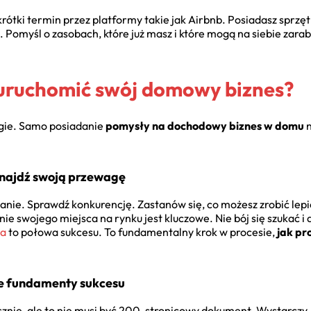
ótki termin przez platformy takie jak Airbnb. Posiadasz sprzęt
Pomyśl o zasobach, które już masz i które mogą na siebie zarab
 uruchomić swój domowy biznes?
rugie. Samo posiadanie
pomysły na dochodowy biznes w domu
n
Znajdź swoją przewagę
anie. Sprawdź konkurencję. Zastanów się, co możesz zrobić lepi
nie swojego miejsca na rynku jest kluczowe. Nie bój się szukać 
ia
to połowa sukcesu. To fundamentalny krok w procesie,
jak pr
ne fundamenty sukcesu
znie, ale to nie musi być 200-stronicowy dokument. Wystarczy, 