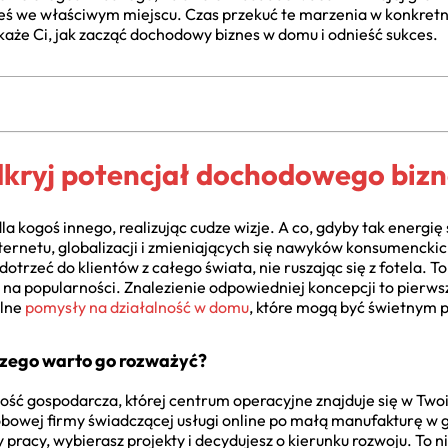
steś we właściwym miejscu. Czas przekuć te marzenia w konkretny
aże Ci, jak zacząć dochodowy biznes w domu i odnieść sukces.
kryj potencjał dochodowego biz
 dla kogoś innego, realizując cudze wizje. A co, gdyby tak energ
ernetu, globalizacji i zmieniających się nawyków konsumenckich
otrzeć do klientów z całego świata, nie ruszając się z fotela. T
 na popularności. Znalezienie odpowiedniej koncepcji to pierwsz
ólne
pomysły na działalność w domu
, które mogą być świetnym 
czego warto go rozważyć?
ność gospodarcza, której centrum operacyjne znajduje się w Two
bowej firmy świadczącej usługi online po małą manufakturę w 
pracy, wybierasz projekty i decydujesz o kierunku rozwoju. To ni