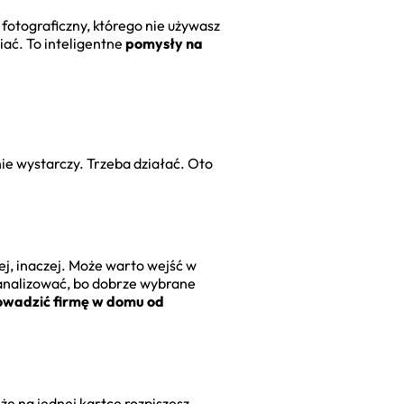
 fotograficzny, którego nie używasz
iać. To inteligentne
pomysły na
ie wystarczy. Trzeba działać. Oto
ej, inaczej. Może warto wejść w
i analizować, bo dobrze wybrane
owadzić firmę w domu od
że na jednej kartce rozpiszesz