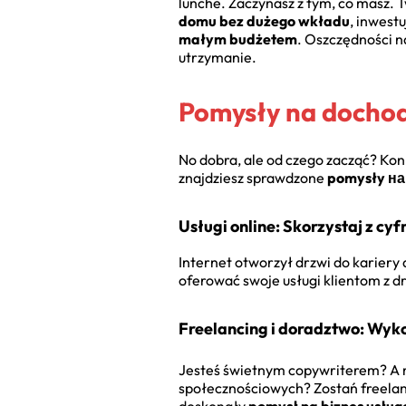
lunche. Zaczynasz z tym, co masz. 
domu bez dużego wkładu
, inwestu
małym budżetem
. Oszczędności na
utrzymanie.
Pomysły na dochod
No dobra, ale od czego zacząć? Konk
znajdziesz sprawdzone
pomysły на
Usługi online: Skorzystaj z cy
Internet otworzył drzwi do kariery d
oferować swoje usługi klientom z d
Freelancing i doradztwo: Wyko
Jesteś świetnym copywriterem? A 
społecznościowych? Zostań freelanc