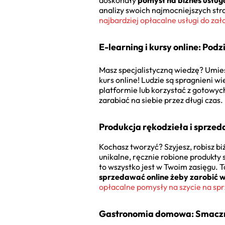
doskonały
pomysł na biznes usłu
analizy swoich najmocniejszych stro
najbardziej opłacalne usługi do zał
E-learning i kursy online: Podz
Masz specjalistyczną wiedzę? Umiesz
kurs online! Ludzie są spragnieni 
platformie lub korzystać z gotowyc
zarabiać na siebie przez długi czas.
Produkcja rękodzieła i sprzeda
Kochasz tworzyć? Szyjesz, robisz bi
unikalne, ręcznie robione produkty 
to wszystko jest w Twoim zasięgu. T
sprzedawać online żeby zarobić 
opłacalne pomysły na szycie na sp
Gastronomia domowa: Smaczn