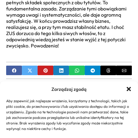
pełnych składek społecznych z obu tytułów. To
fundamentalna zasada. Zarządzanie tymi obowiązkami
wymaga uwagi i systematyczności, ale daje ogromną
satysfakcję. W końcu prowadzisz własny biznes,
realizujesz się, a przy tym masz stabilność etatu. I choć
ZUS dorzuca do tego kilka siwych włosów, to z
odpowiednią wiedzą jesteś w stanie wyjść z tej potyczki
zwycięsko. Powodzenia!
PREVIOUS
Zarządzaj zgodą
Jak założyć firmę kosmetyczną Kompleksowy
Aby zapewnić jak najlepsze wrażenia, korzystamy z technologii, takich jak
poradnik dla początkujących
pliki cookie, do przechowywania i/lub uzyskiwania dostępu do informacji o
urządzeniu. Zgoda na te technologie pozwoli nam przetwarzać dane, takie
NEXT
jak zachowanie podczas przeglądania lub unikalne identyfikatory na tej
stronie. Brak wyrażenia zgody lub wycofanie zgody może niekorzystnie
Odkryj najlepsze pomysły na szybki biznes i zacznij
wpłynąć na niektóre cechy i funkcje.
zarabiać