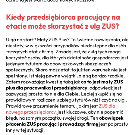
Kiedy przedsiębiorca pracujący na
etacie może skorzystać z ulg ZUS?
Ulga na start? Mały ZUS Plus? To świetne rozwiązania, ale
niestety, w większości przypadków niedostępne dla osób
łączących etat z firmą. Zasadą jest, że z ulg tych mogą
korzystać osoby, dla których działalność gospodarcza jest
jedynym tytułem do obowiązkowych ubezpieczeń
społecznych. Skoro masz etat, to już ten warunek nie jest
spełniony. Istnieją pewne wyjątki, ale są bardzo rzadkie.
Zatem rozważając kwestię taką jak
co to jest mały ZUS
plus dla pracownika i przedsiębiorcy
, odpowiedź jest
zazwyczaj prosta: to nie dla Ciebie. Lepiej skupić się na
prawidłowym rozliczeniu zbiegu tytułów niż liczyć na ulgi.
Prawidłowe zrozumienie tematu, jakim jest
ZUS dla
nowego przedsiębiorcy
, jest kluczowe, aby nie popełnić
błędu na samym początku swojej drogi. Ten
obowiązek
płacenia ZUS pracując i prowadząc firmę
jest po prostu
inny w tej sytuacji.