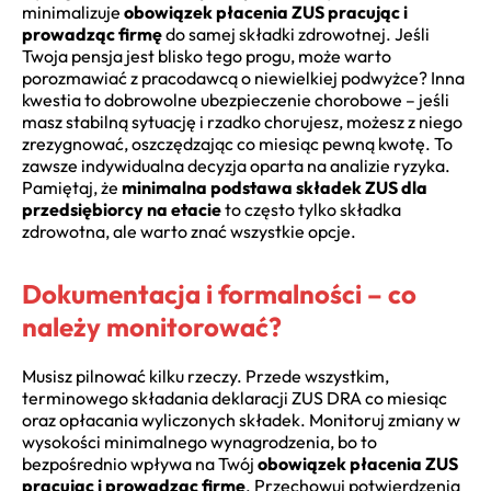
minimalizuje
obowiązek płacenia ZUS pracując i
prowadząc firmę
do samej składki zdrowotnej. Jeśli
Twoja pensja jest blisko tego progu, może warto
porozmawiać z pracodawcą o niewielkiej podwyżce? Inna
kwestia to dobrowolne ubezpieczenie chorobowe – jeśli
masz stabilną sytuację i rzadko chorujesz, możesz z niego
zrezygnować, oszczędzając co miesiąc pewną kwotę. To
zawsze indywidualna decyzja oparta na analizie ryzyka.
Pamiętaj, że
minimalna podstawa składek ZUS dla
przedsiębiorcy na etacie
to często tylko składka
zdrowotna, ale warto znać wszystkie opcje.
Dokumentacja i formalności – co
należy monitorować?
Musisz pilnować kilku rzeczy. Przede wszystkim,
terminowego składania deklaracji ZUS DRA co miesiąc
oraz opłacania wyliczonych składek. Monitoruj zmiany w
wysokości minimalnego wynagrodzenia, bo to
bezpośrednio wpływa na Twój
obowiązek płacenia ZUS
pracując i prowadząc firmę
. Przechowuj potwierdzenia