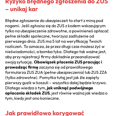
Ryzyko błędnego zgłoszenia do ZUS
– unikaj kar
Błędne zgłoszenie do ubezpieczeń to start z miną pod
nogami. Jeśli zgłosisz się do ZUS z kodem wskazującym
tylko na ubezpieczenie zdrowotne, a powinieneś opłacać
pełne składki społeczne, tworzysz zadłużenie od
pierwszego dnia. ZUS ma 5 lat na weryfikację Twoich
rozliczeń. To oznacza, że przez długi czas możesz żyć w
nieświadomości, a bomba tyka. Dlatego tak ważne jest,
aby przy rejestracji firmy dokładnie przeanalizować
swoją sytuację.
Obowiązek płacenia ZUS pracując i
prowadząc firmę
zaczyna się od prawidłowego
formularza ZUS ZUA (pełne ubezpieczenia) lub ZUS ZZA
(tylko zdrowotne). Pomyłka tutaj jest jak źle zapięty
pierwszy guzik w koszuli – wszystko dalej będzie krzywo.
Dlatego wiedza o tym,
jak uniknąć podwójnego
opłacania składek ZUS
, jest równie ważna jak wiedza o
tym, kiedy jest ono konieczne.
Jak prawidłowo korygować