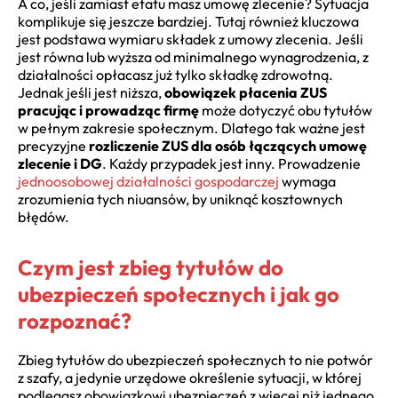
A co, jeśli zamiast etatu masz umowę zlecenie? Sytuacja
komplikuje się jeszcze bardziej. Tutaj również kluczowa
jest podstawa wymiaru składek z umowy zlecenia. Jeśli
jest równa lub wyższa od minimalnego wynagrodzenia, z
działalności opłacasz już tylko składkę zdrowotną.
Jednak jeśli jest niższa,
obowiązek płacenia ZUS
pracując i prowadząc firmę
może dotyczyć obu tytułów
w pełnym zakresie społecznym. Dlatego tak ważne jest
precyzyjne
rozliczenie ZUS dla osób łączących umowę
zlecenie i DG
. Każdy przypadek jest inny. Prowadzenie
jednoosobowej działalności gospodarczej
wymaga
zrozumienia tych niuansów, by uniknąć kosztownych
błędów.
Czym jest zbieg tytułów do
ubezpieczeń społecznych i jak go
rozpoznać?
Zbieg tytułów do ubezpieczeń społecznych to nie potwór
z szafy, a jedynie urzędowe określenie sytuacji, w której
podlegasz obowiązkowi ubezpieczeń z więcej niż jednego