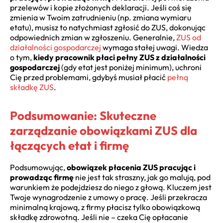
przelewów i kopie złożonych deklaracji. Jeśli coś się
zmienia w Twoim zatrudnieniu (np. zmiana wymiaru
etatu), musisz to natychmiast zgłosić do ZUS, dokonując
odpowiednich zmian w zgłoszeniu. Generalnie,
ZUS od
działalności gospodarczej
wymaga stałej uwagi. Wiedza
o tym,
kiedy pracownik płaci pełny ZUS z działalności
gospodarczej
(gdy etat jest poniżej minimum), uchroni
Cię przed problemami, gdybyś musiał płacić
pełną
składkę ZUS
.
Podsumowanie: Skuteczne
zarządzanie obowiązkami ZUS dla
łączących etat i firmę
Podsumowując,
obowiązek płacenia ZUS pracując i
prowadząc firmę
nie jest tak straszny, jak go malują, pod
warunkiem że podejdziesz do niego z głową. Kluczem jest
Twoje wynagrodzenie z umowy o pracę. Jeśli przekracza
minimalną krajową, z firmy płacisz tylko obowiązkową
składkę zdrowotną. Jeśli nie – czeka Cię opłacanie