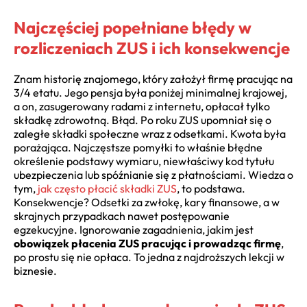
Najczęściej popełniane błędy w
rozliczeniach ZUS i ich konsekwencje
Znam historię znajomego, który założył firmę pracując na
3/4 etatu. Jego pensja była poniżej minimalnej krajowej,
a on, zasugerowany radami z internetu, opłacał tylko
składkę zdrowotną. Błąd. Po roku ZUS upomniał się o
zaległe składki społeczne wraz z odsetkami. Kwota była
porażająca. Najczęstsze pomyłki to właśnie błędne
określenie podstawy wymiaru, niewłaściwy kod tytułu
ubezpieczenia lub spóźnianie się z płatnościami. Wiedza o
tym,
jak często płacić składki ZUS
, to podstawa.
Konsekwencje? Odsetki za zwłokę, kary finansowe, a w
skrajnych przypadkach nawet postępowanie
egzekucyjne. Ignorowanie zagadnienia, jakim jest
obowiązek płacenia ZUS pracując i prowadząc firmę
,
po prostu się nie opłaca. To jedna z najdroższych lekcji w
biznesie.