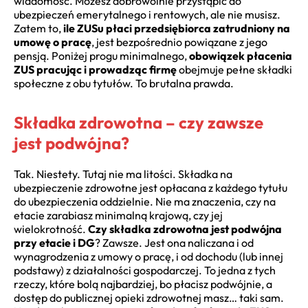
wiadomość. Możesz dobrowolnie przystąpić do
ubezpieczeń emerytalnego i rentowych, ale nie musisz.
Zatem to,
ile ZUSu płaci przedsiębiorca zatrudniony na
umowę o pracę
, jest bezpośrednio powiązane z jego
pensją. Poniżej progu minimalnego,
obowiązek płacenia
ZUS pracując i prowadząc firmę
obejmuje pełne składki
społeczne z obu tytułów. To brutalna prawda.
Składka zdrowotna – czy zawsze
jest podwójna?
Tak. Niestety. Tutaj nie ma litości. Składka na
ubezpieczenie zdrowotne jest opłacana z każdego tytułu
do ubezpieczenia oddzielnie. Nie ma znaczenia, czy na
etacie zarabiasz minimalną krajową, czy jej
wielokrotność.
Czy składka zdrowotna jest podwójna
przy etacie i DG
? Zawsze. Jest ona naliczana i od
wynagrodzenia z umowy o pracę, i od dochodu (lub innej
podstawy) z działalności gospodarczej. To jedna z tych
rzeczy, które bolą najbardziej, bo płacisz podwójnie, a
dostęp do publicznej opieki zdrowotnej masz… taki sam.