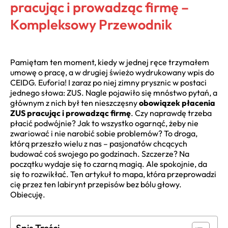
pracując i prowadząc firmę –
Kompleksowy Przewodnik
Pamiętam ten moment, kiedy w jednej ręce trzymałem
umowę o pracę, a w drugiej świeżo wydrukowany wpis do
CEIDG. Euforia! I zaraz po niej zimny prysznic w postaci
jednego słowa: ZUS. Nagle pojawiło się mnóstwo pytań, a
głównym z nich był ten nieszczęsny
obowiązek płacenia
ZUS pracując i prowadząc firmę
. Czy naprawdę trzeba
płacić podwójnie? Jak to wszystko ogarnąć, żeby nie
zwariować i nie narobić sobie problemów? To droga,
którą przeszło wielu z nas – pasjonatów chcących
budować coś swojego po godzinach. Szczerze? Na
początku wydaje się to czarną magią. Ale spokojnie, da
się to rozwikłać. Ten artykuł to mapa, która przeprowadzi
cię przez ten labirynt przepisów bez bólu głowy.
Obiecuję.