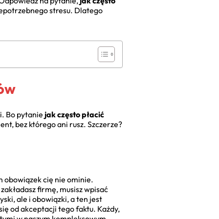
. Odpowiedź na pytanie,
jak często
niepotrzebnego stresu. Dlatego
ców
i. Bo pytanie
jak często płacić
ent, bez którego ani rusz. Szczerze?
n obowiązek cię nie ominie.
li zakładasz firmę, musisz wpisać
ki, ale i obowiązki, a ten jest
się od akceptacji tego faktu. Każdy,
wartymi w naszym kompleksowym