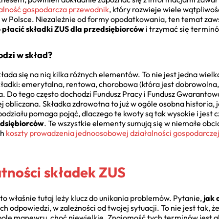
alność gospodarcza przewodnik
, który rozwieje wiele wątpliwośc
cą w Polsce. Niezależnie od formy opodatkowania, ten temat za
o płacić składki ZUS dla przedsiębiorców
i trzymać się termin
odzi w skład?
łada się na nią kilka różnych elementów. To nie jest jedna wielk
adki: emerytalna, rentowa, chorobowa (która jest dobrowolna, 
. Do tego często dochodzi Fundusz Pracy i Fundusz Gwaranto
zej obliczana. Składka zdrowotna to już w ogóle osobna historia,
działu pomaga pojąć, dlaczego te kwoty są tak wysokie i jest c
edsiębiorców
. Te wszystkie elementy sumują się w niemałe obci
ch
koszty prowadzenia jednoosobowej działalności gospodarcze
atności składek ZUS
to właśnie tutaj leży klucz do unikania problemów. Pytanie,
jak 
ch odpowiedzi, w zależności od twojej sytuacji. To nie jest tak, 
 pole manewru, choć niewielkie. Znajomość tych terminów jest a