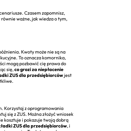
e scenariusze. Czasem zapomnisz,
t równie ważne, jak wiedza o tym,
późnienia. Kwoty może nie są na
ekucyjne. To oznacza komornika,
ści mogą pozbawić cię prawa do
ąc się,
co grozi za niepłacenie
ładki ZUS dla przedsiębiorców
jest
tkliwe.
em. Korzystaj z oprogramowania
ktuj się z ZUS. Można złożyć wniosek
ie kosztuje i pokazuje twoją dobrą
składki ZUS dla przedsiębiorców
, i