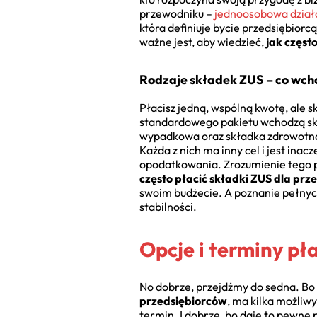
przewodniku –
jednoosobowa dział
która definiuje bycie przedsiębior
ważne jest, aby wiedzieć,
jak częst
Rodzaje składek ZUS – co wch
Płacisz jedną, wspólną kwotę, ale sk
standardowego pakietu wchodzą skł
wypadkowa oraz składka zdrowotna
Każda z nich ma inny cel i jest inac
opodatkowania. Zrozumienie tego po
często płacić składki ZUS dla prz
swoim budżecie. A poznanie pełny
stabilności.
Opcje i terminy pł
No dobrze, przejdźmy do sedna. Bo 
przedsiębiorców
, ma kilka możliwy
termin. I dobrze, bo daje to pewne