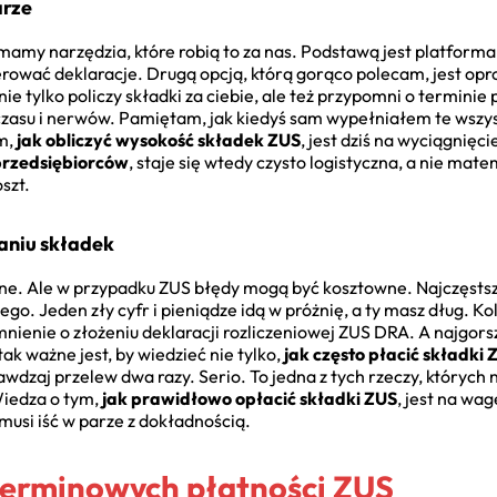
arze
 mamy narzędzia, które robią to za nas. Podstawą jest platforma
erować deklaracje. Drugą opcją, którą gorąco polecam, jest o
nie tylko policzy składki za ciebie, ale też przypomni o termini
zasu i nerwów. Pamiętam, jak kiedyś sam wypełniałem te wszys
ym,
jak obliczyć wysokość składek ZUS
, jest dziś na wyciągnięci
 przedsiębiorców
, staje się wtedy czysto logistyczna, a nie ma
szt.
zaniu składek
lne. Ale w przypadku ZUS błędy mogą być kosztowne. Najczęst
. Jeden zły cyfr i pieniądze idą w próżnię, a ty masz dług. Kole
mnienie o złożeniu deklaracji rozliczeniowej ZUS DRA. A najgors
ak ważne jest, by wiedzieć nie tylko,
jak często płacić składki
awdzaj przelew dwa razy. Serio. To jedna z tych rzeczy, których 
Wiedza o tym,
jak prawidłowo opłacić składki ZUS
, jest na wag
 musi iść w parze z dokładnością.
terminowych płatności ZUS