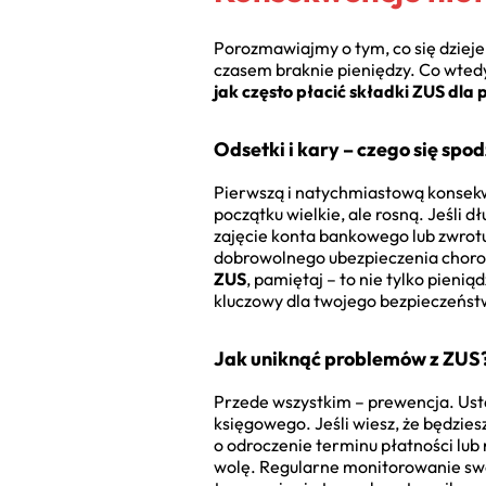
Porozmawiajmy o tym, co się dzieje,
czasem braknie pieniędzy. Co wtedy?
jak często płacić składki ZUS dla
Odsetki i kary – czego się spo
Pierwszą i natychmiastową konsekwe
początku wielkie, ale rosną. Jeśli
zajęcie konta bankowego lub zwrot
dobrowolnego ubezpieczenia chorob
ZUS
, pamiętaj – to nie tylko pieni
kluczowy dla twojego bezpieczeństw
Jak uniknąć problemów z ZUS
Przede wszystkim – prewencja. Ust
księgowego. Jeśli wiesz, że będzies
o odroczenie terminu płatności lub r
wolę. Regularne monitorowanie sw