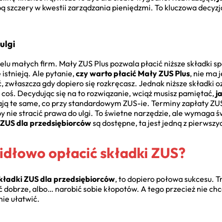
obą szczery w kwestii zarządzania pieniędzmi. To kluczowa decyz
ulgi
u małych firm. Mały ZUS Plus pozwala płacić niższe składki s
 istnieją. Ale pytanie,
czy warto płacić Mały ZUS Plus
, nie ma
zwłaszcza gdy dopiero się rozkręcasz. Jednak niższe składki oz
 coś. Decydując się na to rozwiązanie, wciąż musisz pamiętać,
j
ają te same, co przy standardowym ZUS-ie. Terminy zapłaty ZU
by nie stracić prawa do ulgi. To świetne narzędzie, ale wymaga
i ZUS dla przedsiębiorców
są dostępne, ta jest jedną z pierwszy
widłowo opłacić składki ZUS?
składki ZUS dla przedsiębiorców
, to dopiero połowa sukcesu. Tr
ić dobrze, albo… narobić sobie kłopotów. A tego przecież nie ch
ie ułatwić.