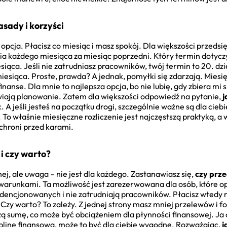
asady i korzyści
opcja. Płacisz co miesiąc i masz spokój. Dla większości przedsi
 dnia każdego miesiąca za miesiąc poprzedni. Który termin dotyczy
iąca. Jeśli nie zatrudniasz pracowników, twój termin to 20. dzi
iesiąca. Proste, prawda? A jednak, pomyłki się zdarzają. Miesię
nanse. Dla mnie to najlepsza opcja, bo nie lubię, gdy zbiera mi 
wiają planowanie. Zatem dla większości odpowiedź na pytanie,
j
c. A jeśli jesteś na początku drogi, szczególnie ważne są dla cieb
 To właśnie miesięczne rozliczenie jest najczęstszą praktyką, a
 chroni przed karami.
i czy warto?
nej, ale uwaga – nie jest dla każdego. Zastanawiasz się,
czy prze
 warunkami. Ta możliwość jest zarezerwowana dla osób, które 
encjonowanych i nie zatrudniają pracowników. Płacisz wtedy ra
zy warto? To zależy. Z jednej strony masz mniej przelewów i for
 sumę, co może być obciążeniem dla płynności finansowej. Ja o
cyplinę finansową, może to być dla ciebie wygodne. Rozważając,
j