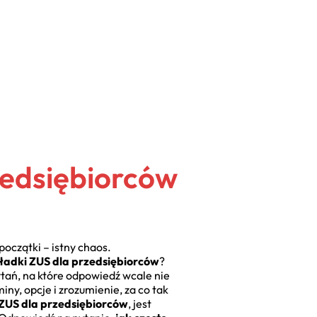
zedsiębiorców
początki – istny chaos.
składki ZUS dla przedsiębiorców
?
ytań, na które odpowiedź wcale nie
iny, opcje i zrozumienie, za co tak
i ZUS dla przedsiębiorców
, jest