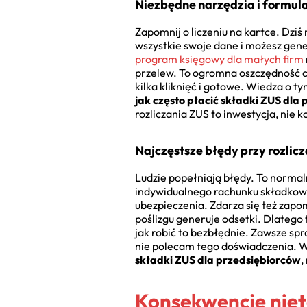
Niezbędne narzędzia i formul
Zapomnij o liczeniu na kartce. Dziś
wszystkie swoje dane i możesz gen
program księgowy dla małych firm
przelew. To ogromna oszczędność c
kilka kliknięć i gotowe. Wiedza o t
jak często płacić składki ZUS dla
rozliczania ZUS to inwestycja, nie ko
Najczęstsze błędy przy rozlic
Ludzie popełniają błędy. To norma
indywidualnego rachunku składkowego
ubezpieczenia. Zdarza się też zapo
poślizgu generuje odsetki. Dlatego t
jak robić to bezbłędnie. Zawsze spr
nie polecam tego doświadczenia. 
składki ZUS dla przedsiębiorców
,
Konsekwencje nie