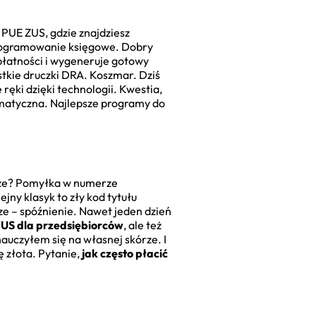
 PUE ZUS, gdzie znajdziesz
programowanie księgowe. Dobry
e płatności i wygeneruje gotowy
tkie druczki DRA. Koszmar. Dziś
e ręki dzięki technologii. Kwestia,
tematyczna. Najlepsze programy do
sze? Pomyłka w numerze
jny klasyk to zły kod tytułu
ze – spóźnienie. Nawet jeden dzień
 ZUS dla przedsiębiorców
, ale też
nauczyłem się na własnej skórze. I
ę złota. Pytanie,
jak często płacić