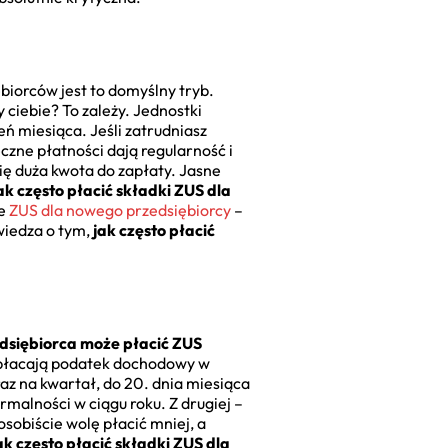
ębiorców jest to domyślny tryb.
 ciebie? To zależy. Jednostki
eń miesiąca. Jeśli zatrudniasz
czne płatności dają regularność i
się duża kwota do zapłaty. Jasne
ak często płacić składki ZUS dla
ie
ZUS dla nowego przedsiębiorcy
–
 wiedza o tym,
jak często płacić
dsiębiorca może płacić ZUS
opłacają podatek dochodowy w
z na kwartał, do 20. dnia miesiąca
malności w ciągu roku. Z drugiej –
sobiście wolę płacić mniej, a
ak często płacić składki ZUS dla