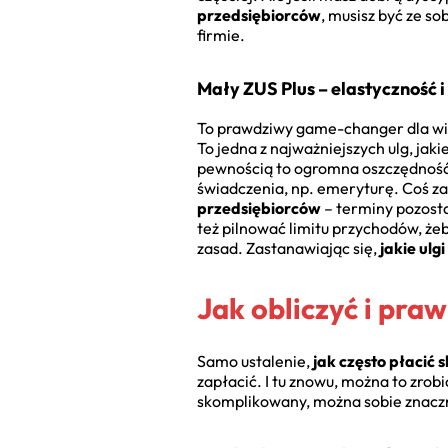
przedsiębiorców
, musisz być ze s
firmie.
Mały ZUS Plus – elastyczność i 
To prawdziwy game-changer dla wiel
To jedna z najważniejszych ulg, jakie
pewnością to ogromna oszczędność, 
świadczenia, np. emeryturę. Coś za
przedsiębiorców
– terminy pozost
też pilnować limitu przychodów, że
zasad. Zastanawiając się,
jakie ulg
Jak obliczyć i pra
Samo ustalenie,
jak często płacić 
zapłacić. I tu znowu, można to zrob
skomplikowany, można sobie znaczn