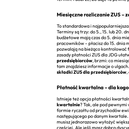
Miesięczne rozliczanie ZUS – z
To standardowa i najpopularniejsza 
Terminy są trzy: do 5., 15. lub 20.
budżetowe mają czas do 5. dnia mies
pracowników – płacisz do 15. dnia m
pozwalają na bieżąco kontrolować fi
zasady płatności ZUS dla JDG ułat
przedsiębiorców
, brzmi: co miesią
tam znajdziesz informacje o ulgach.
składki ZUS dla przedsiębiorców
,
Płatność kwartalna – dla kogo 
Istnieje też opcja płatności kwartal
kwartalnie
? Tak, ale pod pewnymi
formie ryczałtu od przychodów ewid
następującego po danym kwartale. C
musisz jednorazowo wyłożyć większą
częściej. Ale jeśli masz dobrą dys