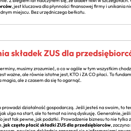
nie. Z biegiem lat nauczyłem się, że diabeł tkwi w szczegółach
iorców
, jest kluczowa dla płynności finansowej firmy i unikania 
dnym miejscu. Bez urzędniczego bełkotu.
nia składek ZUS dla przedsiębior
terminy, musimy zrozumieć, o co w ogóle w tym wszystkim chodz
est ważne, ale równie istotne jest, KTO i ZA CO płaci. To fundam
 magia, ale z czasem da się to ogarnąć.
 prowadzi działalność gospodarczą. Jeśli jesteś na swoim, to te
jak ulga na start, ale to temat na inną dyskusję. Generalnie, jeś
jest tak pewne, jak podatki. Prowadzenie biznesu to nie tylko zys
e,
jak często płacić składki ZUS dla przedsiębiorców
, zaczyna 
biznesem, powinien dokładnie zapoznać się z informacjami za