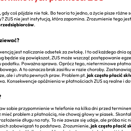
 gdy coś pójdzie nie tak. Bo teoria to jedno, a życie pisze różn
 ZUS nie jest instytucją, która zapomina. Zrozumienie tego jes
 przedsiębiorców
.
dziewać?
ncją jest naliczanie odsetek za zwłokę. I to od każdego dnia o
 dług będzie się powiększał, ZUS może wszcząć postępowanie egz
u podatku. Poważna sprawa. Oprócz tego, nieterminowe płatno
owego. A to oznacza brak zasiłku w razie choroby. Zastanawiaj
ądze, ale i utrata pewnych praw. Problem pt.
jak często płacić sk
a. Konsekwencje opóźnienia w płatnościach ZUS są realne i do
?
aw sobie przypomnienie w telefonie na kilka dni przed termin
z mieć problem z płatnością, nie chowaj głowy w piasek. Skonta
ozłożenie długu na raty. To nie zawsze się udaje, ale próba nic n
oich zobowiązań to podstawa. Zrozumienie,
jak często płacić 