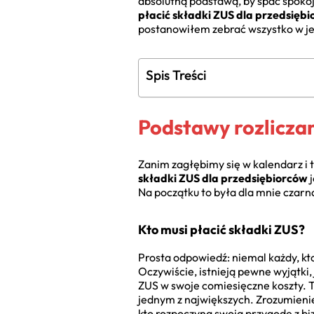
absolutną podstawą, by spać spokoj
płacić składki ZUS dla przedsięb
postanowiłem zebrać wszystko w je
Spis Treści
Podstawy rozlicza
Zanim zagłębimy się w kalendarz i 
składki ZUS dla przedsiębiorców
j
Na początku to była dla mnie czarna
Kto musi płacić składki ZUS?
Prosta odpowiedź: niemal każdy, kto
Oczywiście, istnieją pewne wyjątki, 
ZUS w swoje comiesięczne koszty. To 
jednym z największych. Zrozumieni
kto rozpoczyna swoją przygodę z 