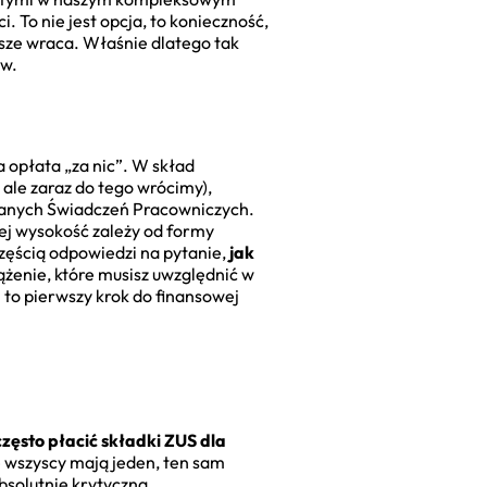
i. To nie jest opcja, to konieczność,
wsze wraca. Właśnie dlatego tak
ów.
a opłata „za nic”. W skład
ale zaraz do tego wrócimy),
wanych Świadczeń Pracowniczych.
 jej wysokość zależy od formy
zęścią odpowiedzi na pytanie,
jak
ążenie, które musisz uwzględnić w
j
to pierwszy krok do finansowej
często płacić składki ZUS dla
że wszyscy mają jeden, ten sam
bsolutnie krytyczna.