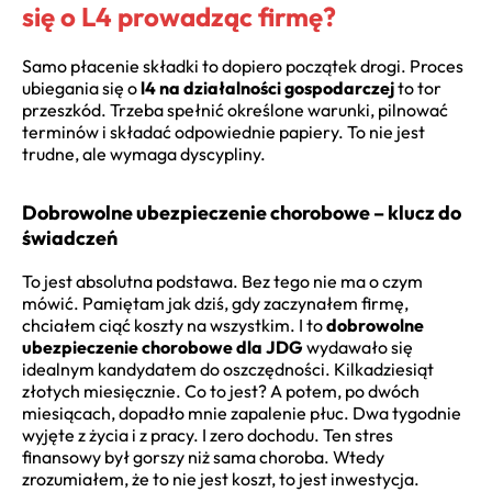
się o L4 prowadząc firmę?
Samo płacenie składki to dopiero początek drogi. Proces
ubiegania się o
l4 na działalności gospodarczej
to tor
przeszkód. Trzeba spełnić określone warunki, pilnować
terminów i składać odpowiednie papiery. To nie jest
trudne, ale wymaga dyscypliny.
Dobrowolne ubezpieczenie chorobowe – klucz do
świadczeń
To jest absolutna podstawa. Bez tego nie ma o czym
mówić. Pamiętam jak dziś, gdy zaczynałem firmę,
chciałem ciąć koszty na wszystkim. I to
dobrowolne
ubezpieczenie chorobowe dla JDG
wydawało się
idealnym kandydatem do oszczędności. Kilkadziesiąt
złotych miesięcznie. Co to jest? A potem, po dwóch
miesiącach, dopadło mnie zapalenie płuc. Dwa tygodnie
wyjęte z życia i z pracy. I zero dochodu. Ten stres
finansowy był gorszy niż sama choroba. Wtedy
zrozumiałem, że to nie jest koszt, to jest inwestycja.