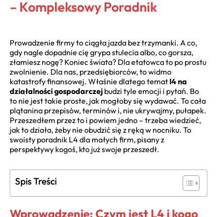
– Kompleksowy Poradnik
Prowadzenie firmy to ciągła jazda bez trzymanki. A co,
gdy nagle dopadnie cię grypa stulecia albo, co gorsza,
złamiesz nogę? Koniec świata? Dla etatowca to po prostu
zwolnienie. Dla nas, przedsiębiorców, to widmo
katastrofy finansowej. Właśnie dlatego temat
l4 na
działalności gospodarczej
budzi tyle emocji i pytań. Bo
to nie jest takie proste, jak mogłoby się wydawać. To cała
plątanina przepisów, terminów i, nie ukrywajmy, pułapek.
Przeszedłem przez to i powiem jedno – trzeba wiedzieć,
jak to działa, żeby nie obudzić się z ręką w nocniku. To
swoisty poradnik L4 dla małych firm, pisany z
perspektywy kogoś, kto już swoje przeszedł.
Spis Treści
Wprowadzenie: Czym jest L4 i kogo