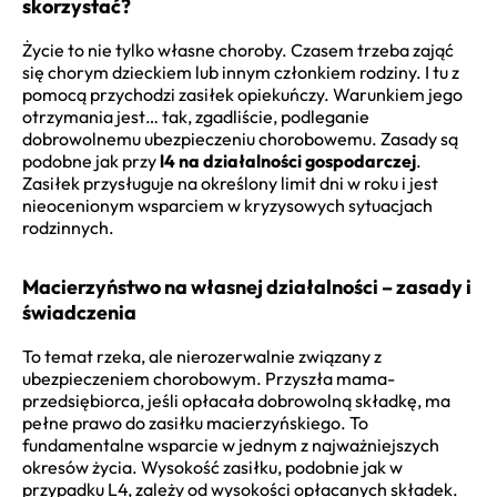
skorzystać?
Życie to nie tylko własne choroby. Czasem trzeba zająć
się chorym dzieckiem lub innym członkiem rodziny. I tu z
pomocą przychodzi zasiłek opiekuńczy. Warunkiem jego
otrzymania jest… tak, zgadliście, podleganie
dobrowolnemu ubezpieczeniu chorobowemu. Zasady są
podobne jak przy
l4 na działalności gospodarczej
.
Zasiłek przysługuje na określony limit dni w roku i jest
nieocenionym wsparciem w kryzysowych sytuacjach
rodzinnych.
Macierzyństwo na własnej działalności – zasady i
świadczenia
To temat rzeka, ale nierozerwalnie związany z
ubezpieczeniem chorobowym. Przyszła mama-
przedsiębiorca, jeśli opłacała dobrowolną składkę, ma
pełne prawo do zasiłku macierzyńskiego. To
fundamentalne wsparcie w jednym z najważniejszych
okresów życia. Wysokość zasiłku, podobnie jak w
przypadku L4, zależy od wysokości opłacanych składek.