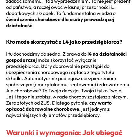
zadbać samemu, i to z wyprzedzeniem. To nie jest prezent
od państwa, a raczej owoc własnej przezorności i…
dodatkowych składek. To fundamentalna wiedza o
świadczenia chorobowe dla osoby prowadzącej
działalność
.
Kto może skorzystać z L4 jako przedsiębiorca?
I tu dochodzimy do sedna. Z prawa do
l4 na działalności
gospodarczej
może skorzystać wyłącznie
przedsiębiorca, który dobrowolnie przystąpił do
ubezpieczenia chorobowego i opłaca z tego tytułu
składki. Automatycznie podlegasz ubezpieczeniom
społecznym (emerytalnemu, rentowemu) i zdrowotnemu.
Ale chorobowe? To Twoja decyzja. Twoja i tylko Twoja.
Jeśli tego nie zrobisz, w razie choroby zostajesz z niczym.
Zero złotych od ZUS. Dlatego pytanie,
czy warto
opłacać dobrowolne chorobowe
, jest jednym z
najważniejszych dylematów przedsiębiorcy.
Warunki i wymagania: Jak ubiegać