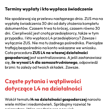
Terminy wypłaty i kto wypłaca świadczenie
Nie spodziewaj się przelewu następnego dnia. ZUS ma na
wypłatę świadczenia 30 dni od daty złożenia kompletu
dokumentów. Czasem trwa to krócej, czasem równo 30
dni. Cierpliwość jest cnotą przedsiębiorcy, także w tym
przypadku. I kto wypłaca L4 przedsiębiorcy? Zawsze i
wyłącznie ZUS. Nie ma tu żadnego pośrednika. Pieniądze
trafiają bezpośrednio na konto wskazane we wniosku.
Cała procedura
ZUS L4 na własnej działalności
gospodarczej
jest scentralizowana. A jeśli zastanawiasz
się,
ile wynosi L4 dla samozatrudnionego
, odpowiedź
brzmi: to zależy od twoich składek. Zawsze.
Częste pytania i wątpliwości
dotyczące L4 na działalności
Wokół tematu
l4 na działalności gospodarczej
narosło
wiele mitów i niedomówień. Spróbujmy rozwiać te
najczęstsze, które spędzają sen z powiek