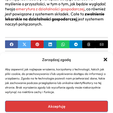
myślenie o przyszłości, w tym o tym, jak będzie wyglądać
twoja
emerytura z działalności gospodarczej
, co również
jest powiązane z systemem składek. Całe to
zwolnienie
lekarskie na działalności gospodarczej
jest systemem
naczyń połączonych.
PREVIOUS
Zarządzaj zgodą
Opłacalne hurtownie internetowe dla biznesu –
Aby zapewnić jak najlepsze wrażenia, korzystamy z technologii, takich jak
Przewodnik dla E-commerce
pliki cookie, do przechowywania i/lub uzyskiwania dostępu do informacji o
urządzeniu. Zgoda na te technologie pozwoli nam przetwarzać dane, takie
NEXT
jak zachowanie podczas przeglądania lub unikalne identyfikatory na tej
stronie. Brak wyrażenia zgody lub wycofanie zgody może niekorzystnie
Jak Stworzyć Prosty Biznes Plan – Kompletny
wpłynąć na niektóre cechy i funkcje.
Poradnik Krok po Kroku
Akceptuję