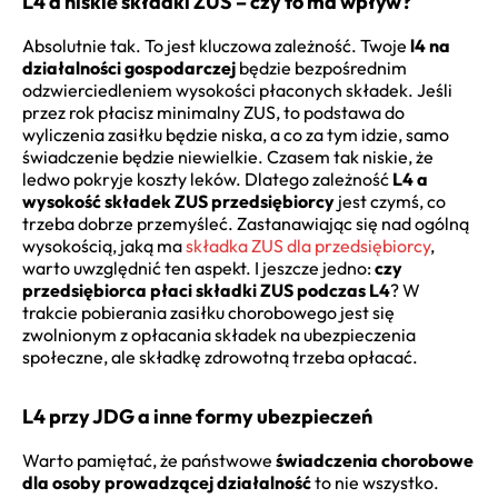
L4 a niskie składki ZUS – czy to ma wpływ?
Absolutnie tak. To jest kluczowa zależność. Twoje
l4 na
działalności gospodarczej
będzie bezpośrednim
odzwierciedleniem wysokości płaconych składek. Jeśli
przez rok płacisz minimalny ZUS, to podstawa do
wyliczenia zasiłku będzie niska, a co za tym idzie, samo
świadczenie będzie niewielkie. Czasem tak niskie, że
ledwo pokryje koszty leków. Dlatego zależność
L4 a
wysokość składek ZUS przedsiębiorcy
jest czymś, co
trzeba dobrze przemyśleć. Zastanawiając się nad ogólną
wysokością, jaką ma
składka ZUS dla przedsiębiorcy
,
warto uwzględnić ten aspekt. I jeszcze jedno:
czy
przedsiębiorca płaci składki ZUS podczas L4
? W
trakcie pobierania zasiłku chorobowego jest się
zwolnionym z opłacania składek na ubezpieczenia
społeczne, ale składkę zdrowotną trzeba opłacać.
L4 przy JDG a inne formy ubezpieczeń
Warto pamiętać, że państwowe
świadczenia chorobowe
dla osoby prowadzącej działalność
to nie wszystko.