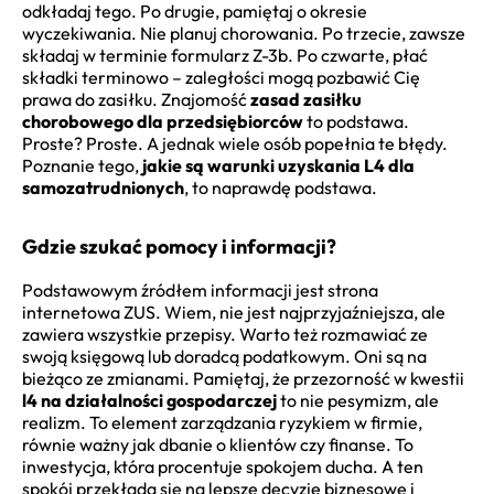
odkładaj tego. Po drugie, pamiętaj o okresie
wyczekiwania. Nie planuj chorowania. Po trzecie, zawsze
składaj w terminie formularz Z-3b. Po czwarte, płać
składki terminowo – zaległości mogą pozbawić Cię
prawa do zasiłku. Znajomość
zasad zasiłku
chorobowego dla przedsiębiorców
to podstawa.
Proste? Proste. A jednak wiele osób popełnia te błędy.
Poznanie tego,
jakie są warunki uzyskania L4 dla
samozatrudnionych
, to naprawdę podstawa.
Gdzie szukać pomocy i informacji?
Podstawowym źródłem informacji jest strona
internetowa ZUS. Wiem, nie jest najprzyjaźniejsza, ale
zawiera wszystkie przepisy. Warto też rozmawiać ze
swoją księgową lub doradcą podatkowym. Oni są na
bieżąco ze zmianami. Pamiętaj, że przezorność w kwestii
l4 na działalności gospodarczej
to nie pesymizm, ale
realizm. To element zarządzania ryzykiem w firmie,
równie ważny jak dbanie o klientów czy finanse. To
inwestycja, która procentuje spokojem ducha. A ten
spokój przekłada się na lepsze decyzje biznesowe i