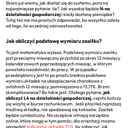
Skoro już wiemy, jak dostać się do systemu, pora na
najważniejsze pytanie: ile? Jak wysokie będzie
l4 na
działalności gospodarczej
i kiedy dostanę pieniądze?
Tutaj też nie ma prostych odpowiedzi, bo wszystko zależy
od tego, ile wcześniej zainwestowałeś.
Jak obliczyć podstawę wymiaru zasiłku?
To jest matematyka wyższa. Podstawą wymiaru zasiłku
jest przeciętny miesięczny przychód za okres 12 miesięcy
kalendarzowych poprzedzających miesiąc, w którym
powstała niezdolność do pracy. W przypadku
przedsiębiorcy jest to po prostu średnia podstawa
wymiaru składek na ubezpieczenie chorobowe z
ostatnich 12 miesięcy, pomniejszona o 13,71%. Brzmi
skomplikowanie? Bo takie jest. Dlatego pytanie,
jak
obliczyć L4 na działalności gospodarczej
, często kończy
się wizytą w biurze rachunkowym. Jeśli płaciłeś najniższą
możliwą składkę, nie spodziewaj się kokosów. Zasiłek
będzie symboliczny. Na szczęście istnieją narzędzia
online, które mogą w tym pomóc; dla orientacji można
sprawdzić
kalkulator składek ZUS
, by zobaczyć, jak