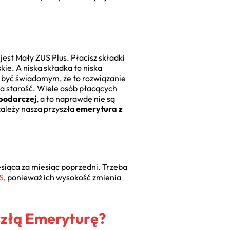
est Mały ZUS Plus. Płacisz składki
skie. A niska składka to niska
a być świadomym, że to rozwiązanie
a starość. Wiele osób płacących
spodarczej
, a to naprawdę nie są
zależy nasza przyszła
emerytura z
iesiąca za miesiąc poprzedni. Trzeba
S
, ponieważ ich wysokość zmienia
złą Emeryturę?