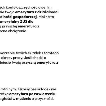
t jak konto oszczędnościowe. Im
zie twoja
emerytura z działalności
łalności gospodarczej
. Można to
 emerytalny ZUS dla
j przyszłej
emerytura z
ecne obciążenia.
dtworzenie twoich składek z tamtego
okresy pracy. Jeśli chodzi o
dniesie twoją przyszłą
emerytura z
merytalnym. Okresy bez składek nie
krótka
emerytura po zawieszeniu
egłości w myśleniu o przyszłości.