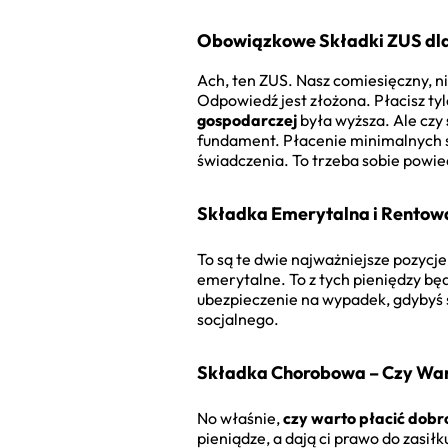
Obowiązkowe Składki ZUS dl
Ach, ten ZUS. Nasz comiesięczny, n
Odpowiedź jest złożona. Płacisz tyl
gospodarczej
była wyższa. Ale czy
fundament. Płacenie minimalnych s
świadczenia. To trzeba sobie powie
Składka Emerytalna i Rentowa
To są te dwie najważniejsze pozycj
emerytalne. To z tych pieniędzy bę
ubezpieczenie na wypadek, gdybyś s
socjalnego.
Składka Chorobowa – Czy War
No właśnie,
czy warto płacić dobr
pieniądze, a dają ci prawo do zasi