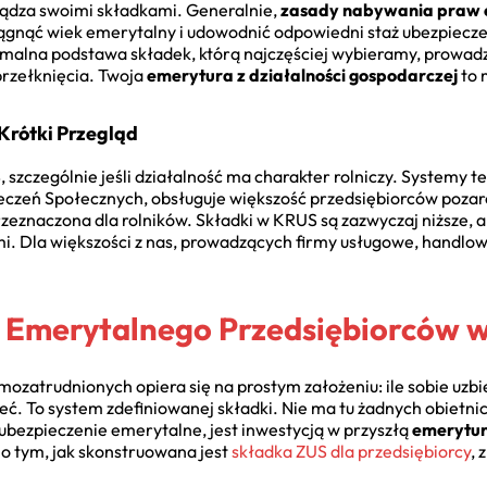
ządza swoimi składkami. Generalnie,
zasady nabywania praw 
iągnąć wiek emerytalny i udowodnić odpowiedni staż ubezpieczen
nimalna podstawa składek, którą najczęściej wybieramy, prowad
przełknięcia. Twoja
emerytura z działalności gospodarczej
to 
Krótki Przegląd
szczególnie jeśli działalność ma charakter rolniczy. Systemy te
ieczeń Społecznych, obsługuje większość przedsiębiorców pozar
eznaczona dla rolników. Składki w KRUS są zazwyczaj niższe, al
. Dla większości z nas, prowadzących firmy usługowe, handlow
Emerytalnego Przedsiębiorców w
ozatrudnionych opiera się na prostym założeniu: ile sobie uzb
mieć. To system zdefiniowanej składki. Nie ma tu żadnych obietn
ubezpieczenie emerytalne, jest inwestycją w przyszłą
emerytur
 o tym, jak skonstruowana jest
składka ZUS dla przedsiębiorcy
, 