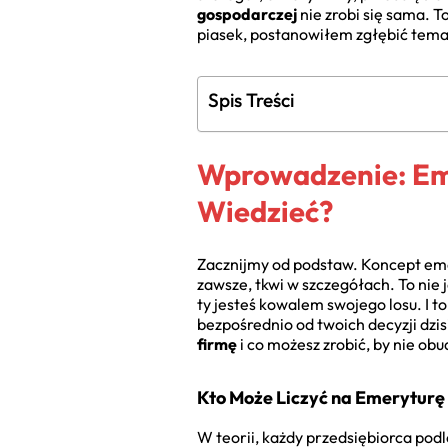
gospodarczej
nie zrobi się sama. T
piasek, postanowiłem zgłębić temat do
Spis Treści
Wprowadzenie: Eme
Wiedzieć?
Zacznijmy od podstaw. Koncept emery
zawsze, tkwi w szczegółach. To nie 
ty jesteś kowalem swojego losu. I t
bezpośrednio od twoich decyzji dzis
firmę
i co możesz zrobić, by nie obu
Kto Może Liczyć na Emeryturę
W teorii, każdy przedsiębiorca p