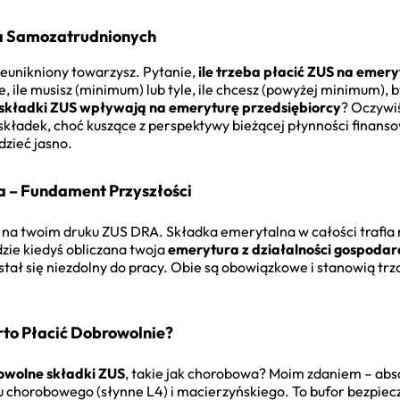
a Samozatrudnionych
ieunikniony towarzysz. Pytanie,
ile trzeba płacić ZUS na emery
e, ile musisz (minimum) lub tyle, ile chcesz (powyżej minimum), 
składki ZUS wpływają na emeryturę przedsiębiorcy
? Oczywiś
kładek, choć kuszące z perspektywy bieżącej płynności finanso
dzieć jasno.
 – Fundament Przyszłości
e na twoim druku ZUS DRA. Składka emerytalna w całości trafia
dzie kiedyś obliczana twoja
emerytura z działalności gospodar
tał się niezdolny do pracy. Obie są obowiązkowe i stanowią tr
to Płacić Dobrowolnie?
owolne składki ZUS
, takie jak chorobowa? Moim zdaniem – absol
łku chorobowego (słynne L4) i macierzyńskiego. To bufor bezpiec