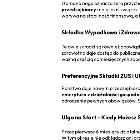
złamana noga oznacza zero przychod
przedsiębiorcy
mają jakiś związek 
wpływa na stabilność finansową, 
Składka Wypadkowa i Zdrowot
Te dwie składki są również obowiąz
zdrowotna daje dostęp do publicznej
ważną częścią comiesięcznych zob
Preferencyjne Składki ZUS i U
Państwo daje nowym przedsiębiorco
emerytura z działalności gospoda
odroczenie pewnych obowiązków. 
Ulga na Start – Kiedy Możesz 
Przez pierwsze 6 miesięcy działaln
W tym okresie nie odkładasz ani gr