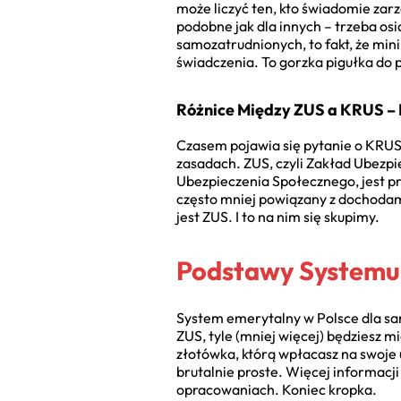
może liczyć ten, kto świadomie zar
podobne jak dla innych – trzeba os
samozatrudnionych, to fakt, że mi
świadczenia. To gorzka pigułka do 
Różnice Między ZUS a KRUS – 
Czasem pojawia się pytanie o KRUS, 
zasadach. ZUS, czyli Zakład Ubezp
Ubezpieczenia Społecznego, jest prz
często mniej powiązany z dochodami
jest ZUS. I to na nim się skupimy.
Podstawy Systemu 
System emerytalny w Polsce dla sam
ZUS, tyle (mniej więcej) będziesz 
złotówka, którą wpłacasz na swoje 
brutalnie proste. Więcej informacji
opracowaniach. Koniec kropka.