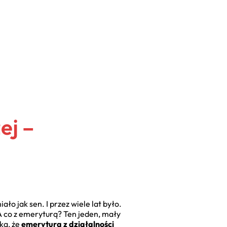
ej –
o jak sen. I przez wiele lat było.
A co z emeryturą? Ten jeden, mały
ka, że
emerytura z działalności