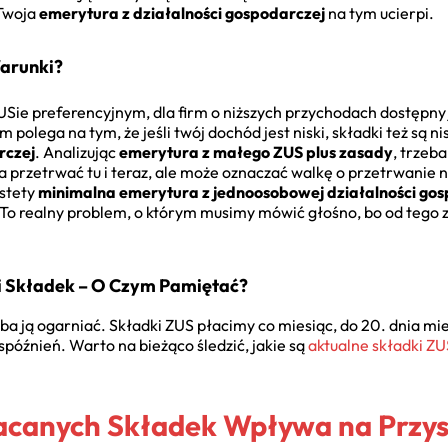
 Twoja
emerytura z działalności gospodarczej
na tym ucierpi.
Warunki?
USie preferencyjnym, dla firm o niższych przychodach dostępny j
polega na tym, że jeśli twój dochód jest niski, składki też są ni
rczej
. Analizując
emerytura z małego ZUS plus zasady
, trzeb
przetrwać tu i teraz, ale może oznaczać walkę o przetrwanie n
estety
minimalna emerytura z jednoosobowej działalności go
To realny problem, o którym musimy mówić głośno, bo od tego 
ci Składek – O Czym Pamiętać?
trzeba ją ogarniać. Składki ZUS płacimy co miesiąc, do 20. dnia m
spóźnień. Warto na bieżąco śledzić, jakie są
aktualne składki ZU
acanych Składek Wpływa na Przys