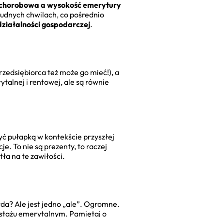
chorobowa a wysokość emerytury
rudnych chwilach, co pośrednio
działalności gospodarczej
.
zedsiębiorca też może go mieć!), a
talnej i rentowej, ale są równie
ć pułapką w kontekście przyszłej
e. To nie są prezenty, to raczej
ła na te zawiłości.
da? Ale jest jedno „ale”. Ogromne.
 stażu emerytalnym. Pamiętaj o