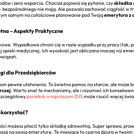
ów i zero wsparcia. Chociaż pojawia się pytanie, czy
składka 
– bezpośredniego nie mają. Ale pozwala zachować ciągłość w t
a tym samym na całościowe planowanie pod Twoją
emerytura z 
na – Aspekty Praktyczne
kowe. Wypadkowa chroni cię w razie wypadku przy pracy (tak, pr
 opieki medycznej. Ich wysokość jest obliczana inaczej niż emery
owiązań.
lgi dla Przedsiębiorców
m pewne ułatwienia. To świetna pomoc na starcie, ale może by
rczej
. Warto znać te mechanizmy, ale i rozumieć ich konsekwencj
Szczegółowy
poradnik o najniższym ZUS
może rzucić więcej świat
Skorzystać?
ości możesz płacić tylko składkę zdrowotną. Super sprawa, praw
osza na swoją emeryturę. Te miesiące to czarna dziura w twoim