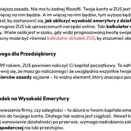
ejsza zasada. Nie ma tu żadnej filozofii. Twoje konto w ZUS jes
więcej na nim będzie. A im więcej na nim będzie, tym wyższa będ
est, by zastanowić się,
jak obliczyć wysokość emerytury z dzia
 prognoz ZUS lub uproszczonych narzędzi online. Taki
kalkulator
 Wiele osób jest w szoku, gdy widzi prognozowaną kwotę swoje
ocny może być również
kalkulator składek ZUS
, by zrozumieć ob
ego dla Przedsiębiorcy
999 rokiem, ZUS powinien naliczyć Ci kapitał początkowy. To o
wnij się, że masz go naliczonego i że uwzględnia wszystkie twoje 
biorców zasady
są jasne – to ważny element, który znacząco po
adek na Wysokość Emerytury
wieszenia firmy, czy zaległości – to dziura w twoim kapitale e
ją nic do twojego konta. Dlatego tak ważna jest ciągłość. Nawet 
ej wznowienie działalności po przerwie, wymaga nadrobienia zal
ospodarczej
nie lubi przestojów.