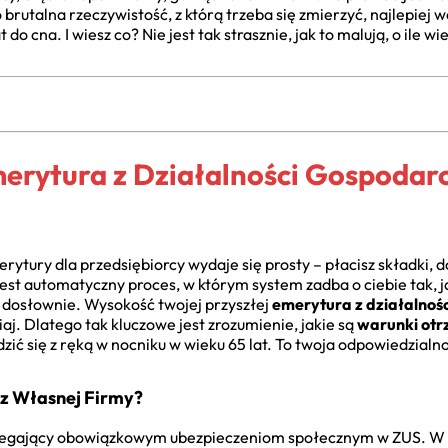
o brutalna rzeczywistość, z którą trzeba się zmierzyć, najlepie
 cna. I wiesz co? Nie jest tak strasznie, jak to malują, o ile wie
rytura z Działalności Gospodarc
tury dla przedsiębiorcy wydaje się prosty – płacisz składki, d
jest automatyczny proces, w którym system zadba o ciebie tak, j
o dosłownie. Wysokość twojej przyszłej
emerytura z działalnoś
iaj. Dlatego tak kluczowe jest zrozumienie, jakie są
warunki ot
dzić się z ręką w nocniku w wieku 65 lat. To twoja odpowiedzialn
 z Własnej Firmy?
odlegający obowiązkowym ubezpieczeniom społecznym w ZUS. W 