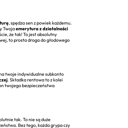
turę
, spędza sen z powiek każdemu.
by Twoja
emerytura z działalności
cie, że tak! To jest absolutny
wej, to prosta droga do głodowego
 na twoje indywidualne subkonto
czej
. Składka rentowa to z kolei
zon twojego bezpieczeństwa
utnie tak. To nie są duże
zeństwa. Bez tego, każda grypa czy