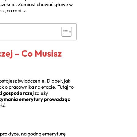
j wcześnie. Zamiast chować głowę w
sz, co robisz.
zej – Co Musisz
ostajesz świadczenie. Diabeł, jak
ak o pracownika na etacie. Tutaj to
ci gospodarczej
zależy
rzymania emerytury prowadząc
ość.
praktyce, na godną emeryturę