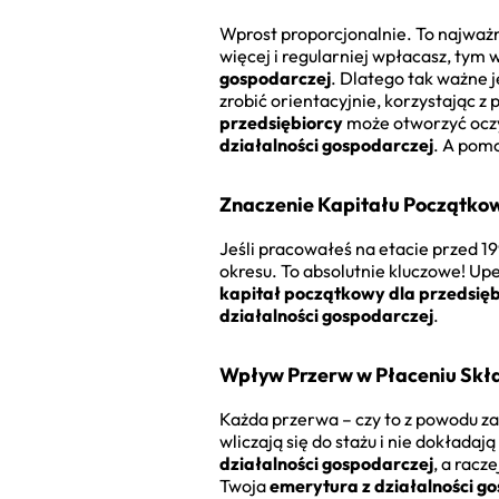
Wprost proporcjonalnie. To najważni
więcej i regularniej wpłacasz, tym 
gospodarczej
. Dlatego tak ważne j
zrobić orientacyjnie, korzystając z
przedsiębiorcy
może otworzyć oczy.
działalności gospodarczej
. A pom
Znaczenie Kapitału Początkow
Jeśli pracowałeś na etacie przed 1
okresu. To absolutnie kluczowe! Upe
kapitał początkowy dla przedsię
działalności gospodarczej
.
Wpływ Przerw w Płaceniu Skł
Każda przerwa – czy to z powodu za
wliczają się do stażu i nie dokłada
działalności gospodarczej
, a racz
Twoja
emerytura z działalności g