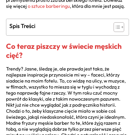
przemyślenia prosto zza barberskiego fotela. Dowiedz
się więcej
o sztuce barberingu
, która dla mnie jest pasją.
Spis Treści
Co teraz piszczy w świecie męskich
cięć?
Trendy? Jasne, śledzę je, ale prawda jest taka, że
najlepsze inspiracje przynosicie mi wy – faceci, którzy
siadacie na moim fotelu. To, co widzę na ulicy, w muzyce,
w filmach, wszystko to miesza się w tyglu i wychodzą z
tego naprawdę fajne rzeczy. W tym roku czuć mocny
powrót do klasyki, ale z takim nowoczesnym pazurem.
Nikt już nie chce wyglądać jak z podręcznika historii.
Chodzi o to, żeby klasyczne cięcie miało w sobie coś
świeżego, jakąś niedoskonałość, która czyni je idealnym.
Modne fryzury męskie barber to te, które żyją razem z
tobą, a nie wyglądają dobrze tylko przez pierwsze pięć
minut po wyjściu z salonu. Chodzi o naturalność i precyzję,