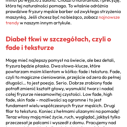
która tej naturalności pomaga. To właśnie odróżnia
prawdziwe fryzury męskie barber od zwykłego strzyżenia
maszynką. Jeśli chcesz być na bieżąco, zobacz
najnowsze
trendy
w naszym innym artykule.
Diabeł tkwi w szczegółach, czyli o
fade i teksturze
Mogę mieć najlepszy pomysł na świecie, ale bez detali,
fryzura będzie płaska. Dwa słowa-klucze, które
powtarzam moim klientom w kółko: fade i tekstura. Fade,
czyli to magiczne cieniowanie, przejście od zera do pełnej
długości… to jest poezja. Serio. Dobrze zrobiony fade
potrafi zmienić kształt głowy, wysmuklić twarz i nadać
całej fryzurze niesamowitej czystości. Low fade, high
fade, skin fade – możliwości są ogromne i to jest
fundament wielu współczesnych fryzur męskich. Drugi
filar to tekstura. Koniec z hełmami ulizanymi na pomadę!
Teraz włosy mają mieć życie, ruch, wyglądać, jakbyś tylko
przeczesał je palcami i wyszedł z domu. Pracujemy nad