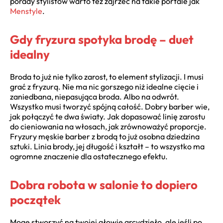
porady stylistów warto też zajrzeć na takie portale jak
Menstyle
.
Gdy fryzura spotyka brodę – duet
idealny
Broda to już nie tylko zarost, to element stylizacji. I musi
grać z fryzurą. Nie ma nic gorszego niż idealne cięcie i
zaniedbana, niepasująca broda. Albo na odwrót.
Wszystko musi tworzyć spójną całość. Dobry barber wie,
jak połączyć te dwa światy. Jak dopasować linię zarostu
do cieniowania na włosach, jak zrównoważyć proporcje.
Fryzury męskie barber z brodą to już osobna dziedzina
sztuki. Linia brody, jej długość i kształt – to wszystko ma
ogromne znaczenie dla ostatecznego efektu.
Dobra robota w salonie to dopiero
początek
Mogę stworzyć na twojej głowie arcydzieło, ale jeśli po