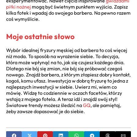
eksperymentować. Nawet cięcia inspirowane
gwiazdami
piłki nożnej
mogą być świetnym punktem wyjścia. Zapisz
kilka fotek i wpadaj do swojego barbera. Na pewno razem
coś wymyślicie.
Moje ostatnie słowo
Wybór idealnej fryzury męskiej od barbera to coś więcej
niż moda. To sposób na wyrażenie siebie. To decyzja,
która może wpłynąć na to, jak się czujesz każdego dnia.
Dlatego nie bój się zmian, nie bój się próbować czegoś
nowego. Znajdź barbera, z którym złapiesz dobry kontakt,
kogoś, komu ufasz. Inwestycja w dobrą fryzurę to jedna z
najlepszych inwestycji w siebie. Uwierz mi, wiem co
mówię. Widzę to codziennie w oczach facetów, którzy
wstają z mojego fotela. A teraz idź i znajdź swój styl!
Światowe trendy możesz śledzić na
GQ
, ale pamiętaj,
żeby zawsze dopasować je do siebie.