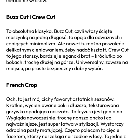
układanie włosów.
Buzz Cut i Crew Cut
To absolutna klasyka. Buzz Cut, czyli włosy ścięte
maszynką na jedną długość, to opcja dla odważnych i
ceniących minimalizm. Ale nawet tu można poszaleć z
delikatnym cieniowaniem, żeby nadać kształt. Crew Cut
to jego starszy, bardziej elegancki brat – króciutko po
bokach, trochę dłużej na górze. Uniwersalny, zawsze na
miejscu, po prostu bezpieczny i dobry wybór.
French Crop
Och, to jest mój cichy faworyt ostatnich sezonów.
Krótkie, wycieniowane boki i dłuższa, teksturowana
grzywka opadająca na czoło. Ta fryzura jest genialna.
Wygląda nowocześnie, trochę nonszalancko i co
najważniejsze, jest superłatwa w stylizacji. Wystarczy
odrobina pasty matującej. Często polecam to cięcie
facetom, którzy narzekają na rzadkie włosy. To jedne z