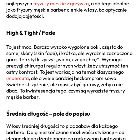
najlepszych
fryzury męskie z grzywką
, a do tego idealne
jako fryzury męskie barber cienkie włosy, bo optycznie
dodają objętości.
High & Tight / Fade
To jest moc. Bardzo wysoko wygolone boki, często do
samej skóry (skin fade), i krótka, ale wyraźnie zaznaczona
góra. Ten styl krzyczy: „wiem, czego chcę”. Wymaga
precyzji chirurga i regularnych wizyt, żeby utrzymać ten
ostry kontrast. To jest wariacja na temat klasycznego
undercuta
, ale o wiele bardziej bezkompromisowa.
Świetne strzyżenie, ale musisz być gotowy, żeby o nie
dbać. To kwintesencja tego, czym są wyraziste fryzury
męskie barber.
Średnia długość – pole do popisu
Włosy średniej długości to plac zabaw dla każdego
barbera. Dają nieskończone możliwości stylizacji – od
eleganckiego dżentelmena po rockowego buntownika.