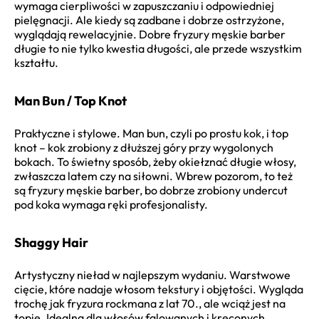
wymaga cierpliwości w zapuszczaniu i odpowiedniej
pielęgnacji. Ale kiedy są zadbane i dobrze ostrzyżone,
wyglądają rewelacyjnie. Dobre fryzury męskie barber
długie to nie tylko kwestia długości, ale przede wszystkim
kształtu.
Man Bun / Top Knot
Praktyczne i stylowe. Man bun, czyli po prostu kok, i top
knot – kok zrobiony z dłuższej góry przy wygolonych
bokach. To świetny sposób, żeby okiełznać długie włosy,
zwłaszcza latem czy na siłowni. Wbrew pozorom, to też
są fryzury męskie barber, bo dobrze zrobiony undercut
pod koka wymaga ręki profesjonalisty.
Shaggy Hair
Artystyczny nieład w najlepszym wydaniu. Warstwowe
cięcie, które nadaje włosom tekstury i objętości. Wygląda
trochę jak fryzura rockmana z lat 70., ale wciąż jest na
topie. Idealna dla włosów falowanych i kręconych.