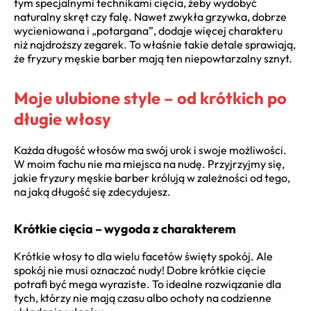
tym specjalnymi technikami cięcia, żeby wydobyć
naturalny skręt czy falę. Nawet zwykła grzywka, dobrze
wycieniowana i „potargana”, dodaje więcej charakteru
niż najdroższy zegarek. To właśnie takie detale sprawiają,
że fryzury męskie barber mają ten niepowtarzalny sznyt.
Moje ulubione style – od krótkich po
długie włosy
Każda długość włosów ma swój urok i swoje możliwości.
W moim fachu nie ma miejsca na nudę. Przyjrzyjmy się,
jakie fryzury męskie barber królują w zależności od tego,
na jaką długość się zdecydujesz.
Krótkie cięcia – wygoda z charakterem
Krótkie włosy to dla wielu facetów święty spokój. Ale
spokój nie musi oznaczać nudy! Dobre krótkie cięcie
potrafi być mega wyraziste. To idealne rozwiązanie dla
tych, którzy nie mają czasu albo ochoty na codzienne