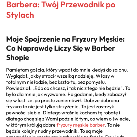
Barbera: Twój Przewodnik po
Stylach
Moje Spojrzenie na Fryzury Męskie:
Co Naprawdę Liczy Się w Barber
Shopie
Pamiętam gościa, który wpadł do mnie kiedyś do salonu.
Wyglądał, jakby stracił wszelką nadzieję. Włosy w
totalnym nieładzie, bez kształtu, bez pomysłu.
Powiedział: „Rób co chcesz, i tak nic z tego nie będzie”. To
było dla mnie jak wyzwanie. Po godzinie, kiedy zobaczył
się w lustrze, po prostu zaniemówił. Dobrze dobrana
fryzura to nie jest tylko strzyżenie. To jest zastrzyk
pewności siebie. Dlatego właśnie kocham tę robotę i
dlatego chcę się z Wami podzielić tym, co wiem o świecie,
w którym królują dobre
fryzury męskie barber
. To nie
będzie kolejny nudny przewodnik. To są moje