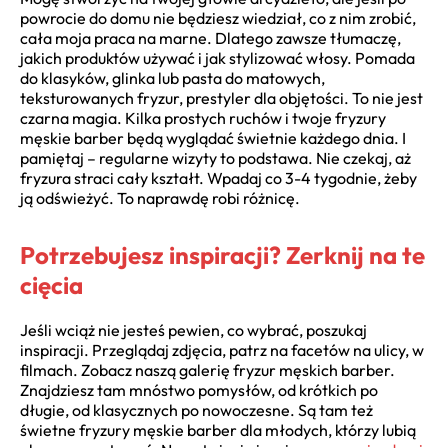
powrocie do domu nie będziesz wiedział, co z nim zrobić,
cała moja praca na marne. Dlatego zawsze tłumaczę,
jakich produktów używać i jak stylizować włosy. Pomada
do klasyków, glinka lub pasta do matowych,
teksturowanych fryzur, prestyler dla objętości. To nie jest
czarna magia. Kilka prostych ruchów i twoje fryzury
męskie barber będą wyglądać świetnie każdego dnia. I
pamiętaj – regularne wizyty to podstawa. Nie czekaj, aż
fryzura straci cały kształt. Wpadaj co 3-4 tygodnie, żeby
ją odświeżyć. To naprawdę robi różnicę.
Potrzebujesz inspiracji? Zerknij na te
cięcia
Jeśli wciąż nie jesteś pewien, co wybrać, poszukaj
inspiracji. Przeglądaj zdjęcia, patrz na facetów na ulicy, w
filmach. Zobacz naszą galerię fryzur męskich barber.
Znajdziesz tam mnóstwo pomysłów, od krótkich po
długie, od klasycznych po nowoczesne. Są tam też
świetne fryzury męskie barber dla młodych, którzy lubią