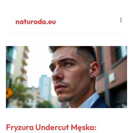
naturoda.eu
Fryzura Undercut Męska: