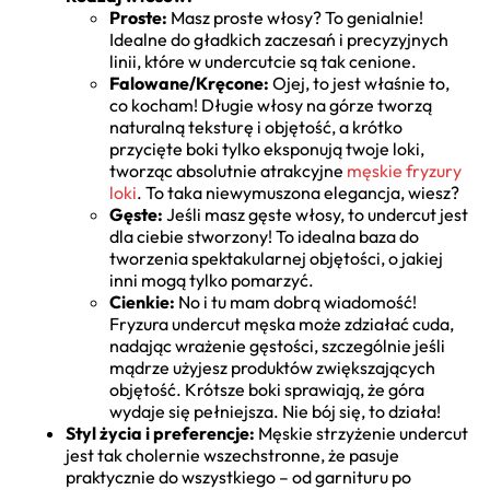
Proste:
Masz proste włosy? To genialnie!
Idealne do gładkich zaczesań i precyzyjnych
linii, które w undercutcie są tak cenione.
Falowane/Kręcone:
Ojej, to jest właśnie to,
co kocham! Długie włosy na górze tworzą
naturalną teksturę i objętość, a krótko
przycięte boki tylko eksponują twoje loki,
tworząc absolutnie atrakcyjne
męskie fryzury
loki
. To taka niewymuszona elegancja, wiesz?
Gęste:
Jeśli masz gęste włosy, to undercut jest
dla ciebie stworzony! To idealna baza do
tworzenia spektakularnej objętości, o jakiej
inni mogą tylko pomarzyć.
Cienkie:
No i tu mam dobrą wiadomość!
Fryzura undercut męska może zdziałać cuda,
nadając wrażenie gęstości, szczególnie jeśli
mądrze użyjesz produktów zwiększających
objętość. Krótsze boki sprawiają, że góra
wydaje się pełniejsza. Nie bój się, to działa!
Styl życia i preferencje:
Męskie strzyżenie undercut
jest tak cholernie wszechstronne, że pasuje
praktycznie do wszystkiego – od garnituru po