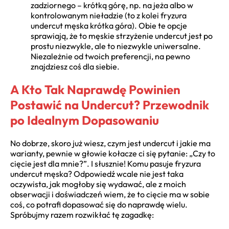
zadziornego – krótką górę, np. na jeża albo w
kontrolowanym nieładzie (to z kolei fryzura
undercut męska krótka góra). Obie te opcje
sprawiają, że to męskie strzyżenie undercut jest po
prostu niezwykle, ale to niezwykle uniwersalne.
Niezależnie od twoich preferencji, na pewno
znajdziesz coś dla siebie.
A Kto Tak Naprawdę Powinien
Postawić na Undercut? Przewodnik
po Idealnym Dopasowaniu
No dobrze, skoro już wiesz, czym jest undercut i jakie ma
warianty, pewnie w głowie kołacze ci się pytanie: „Czy to
cięcie jest dla mnie?”. I słusznie! Komu pasuje fryzura
undercut męska? Odpowiedź wcale nie jest taka
oczywista, jak mogłoby się wydawać, ale z moich
obserwacji i doświadczeń wiem, że to cięcie ma w sobie
coś, co potrafi dopasować się do naprawdę wielu.
Spróbujmy razem rozwikłać tę zagadkę: