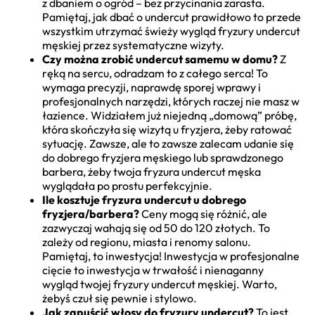
z dbaniem o ogród – bez przycinania zarasta.
Pamiętaj, jak dbać o undercut prawidłowo to przede
wszystkim utrzymać świeży wygląd fryzury undercut
męskiej przez systematyczne wizyty.
Czy można zrobić undercut samemu w domu?
Z
ręką na sercu, odradzam to z całego serca! To
wymaga precyzji, naprawdę sporej wprawy i
profesjonalnych narzędzi, których raczej nie masz w
łazience. Widziałem już niejedną „domową” próbę,
która skończyła się wizytą u fryzjera, żeby ratować
sytuację. Zawsze, ale to zawsze zalecam udanie się
do dobrego fryzjera męskiego lub sprawdzonego
barbera, żeby twoja fryzura undercut męska
wyglądała po prostu perfekcyjnie.
Ile kosztuje fryzura undercut u dobrego
fryzjera/barbera?
Ceny mogą się różnić, ale
zazwyczaj wahają się od 50 do 120 złotych. To
zależy od regionu, miasta i renomy salonu.
Pamiętaj, to inwestycja! Inwestycja w profesjonalne
cięcie to inwestycja w trwałość i nienaganny
wygląd twojej fryzury undercut męskiej. Warto,
żebyś czuł się pewnie i stylowo.
Jak zapuścić włosy do fryzury undercut?
To jest