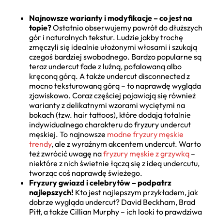
Najnowsze warianty i modyfikacje – co jest na
topie?
Ostatnio obserwujemy powrót do dłuższych
gór i naturalnych tekstur. Ludzie jakby trochę
zmęczyli się idealnie ułożonymi włosami i szukają
czegoś bardziej swobodnego. Bardzo popularne są
teraz undercut fade z luźną, pofalowaną albo
kręconą górą. A także undercut disconnected z
mocno teksturowaną górą – to naprawdę wygląda
zjawiskowo. Coraz częściej pojawiają się również
warianty z delikatnymi wzorami wyciętymi na
bokach (tzw. hair tattoos), które dodają totalnie
indywidualnego charakteru do fryzury undercut
męskiej. To najnowsze
modne fryzury męskie
trendy
, ale z wyraźnym akcentem undercut. Warto
też zwrócić uwagę na
fryzury męskie z grzywką
–
niektóre z nich świetnie łączą się z ideą undercutu,
tworząc coś naprawdę świeżego.
Fryzury gwiazd i celebrytów – podpatrz
najlepszych!
Kto jest najlepszym przykładem, jak
dobrze wygląda undercut? David Beckham, Brad
Pitt, a także Cillian Murphy – ich looki to prawdziwa