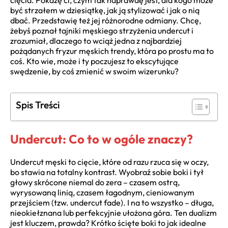
cięcia. Pokażę ci, czym tak naprawdę jest, dla kogo może
być strzałem w dziesiątkę, jak ją stylizować i jak o nią
dbać. Przedstawię też jej różnorodne odmiany. Chcę,
żebyś poznał tajniki męskiego strzyżenia undercut i
zrozumiał, dlaczego to wciąż jedna z najbardziej
pożądanych fryzur męskich trendy, która po prostu ma to
coś. Kto wie, może i ty poczujesz to ekscytujące
swędzenie, by coś zmienić w swoim wizerunku?
Spis Treści
Undercut: Co to w ogóle znaczy?
Undercut męski to cięcie, które od razu rzuca się w oczy,
bo stawia na totalny kontrast. Wyobraź sobie boki i tył
głowy skrócone niemal do zera – czasem ostrą,
wyrysowaną linią, czasem łagodnym, cieniowanym
przejściem (tzw. undercut fade). I na to wszystko – długa,
nieokiełznana lub perfekcyjnie ułożona góra. Ten dualizm
jest kluczem, prawda? Krótko ścięte boki to jak idealne