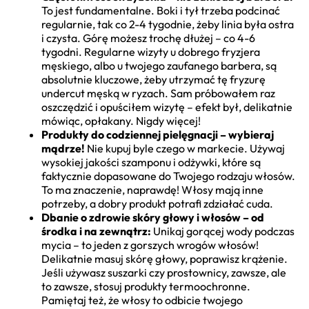
To jest fundamentalne. Boki i tył trzeba podcinać
regularnie, tak co 2-4 tygodnie, żeby linia była ostra
i czysta. Górę możesz trochę dłużej – co 4-6
tygodni. Regularne wizyty u dobrego fryzjera
męskiego, albo u twojego zaufanego barbera, są
absolutnie kluczowe, żeby utrzymać tę fryzurę
undercut męską w ryzach. Sam próbowałem raz
oszczędzić i opuściłem wizytę – efekt był, delikatnie
mówiąc, opłakany. Nigdy więcej!
Produkty do codziennej pielęgnacji – wybieraj
mądrze!
Nie kupuj byle czego w markecie. Używaj
wysokiej jakości szamponu i odżywki, które są
faktycznie dopasowane do Twojego rodzaju włosów.
To ma znaczenie, naprawdę! Włosy mają inne
potrzeby, a dobry produkt potrafi zdziałać cuda.
Dbanie o zdrowie skóry głowy i włosów – od
środka i na zewnątrz:
Unikaj gorącej wody podczas
mycia – to jeden z gorszych wrogów włosów!
Delikatnie masuj skórę głowy, poprawisz krążenie.
Jeśli używasz suszarki czy prostownicy, zawsze, ale
to zawsze, stosuj produkty termoochronne.
Pamiętaj też, że włosy to odbicie twojego