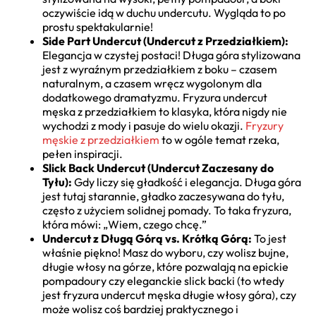
oczywiście idą w duchu undercutu. Wygląda to po
prostu spektakularnie!
Side Part Undercut (Undercut z Przedziałkiem):
Elegancja w czystej postaci! Długa góra stylizowana
jest z wyraźnym przedziałkiem z boku – czasem
naturalnym, a czasem wręcz wygolonym dla
dodatkowego dramatyzmu. Fryzura undercut
męska z przedziałkiem to klasyka, która nigdy nie
wychodzi z mody i pasuje do wielu okazji.
Fryzury
męskie z przedziałkiem
to w ogóle temat rzeka,
pełen inspiracji.
Slick Back Undercut (Undercut Zaczesany do
Tyłu):
Gdy liczy się gładkość i elegancja. Długa góra
jest tutaj starannie, gładko zaczesywana do tyłu,
często z użyciem solidnej pomady. To taka fryzura,
która mówi: „Wiem, czego chcę.”
Undercut z Długą Górą vs. Krótką Górą:
To jest
właśnie piękno! Masz do wyboru, czy wolisz bujne,
długie włosy na górze, które pozwalają na epickie
pompadoury czy eleganckie slick backi (to wtedy
jest fryzura undercut męska długie włosy góra), czy
może wolisz coś bardziej praktycznego i