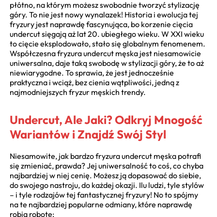
płótno, na którym możesz swobodnie tworzyć stylizację
góry. To nie jest nowy wynalazek! Historia i ewolucja tej
fryzury jest naprawdę fascynująca, bo korzenie cięcia
undercut sięgają aż lat 20. ubiegłego wieku. W XXI wieku
to cięcie eksplodowało, stało się globalnym fenomenem.
Współczesna fryzura undercut męska jest niesamowicie
uniwersalna, daje taką swobodę w stylizacji góry, że to aż
niewiarygodne. To sprawia, że jest jednocześnie
praktyczna i wciąż, bez cienia wątpliwości, jedną z
najmodniejszych fryzur męskich trendy.
Undercut, Ale Jaki? Odkryj Mnogość
Wariantów i Znajdź Swój Styl
Niesamowite, jak bardzo fryzura undercut męska potrafi
się zmieniać, prawda? Jej uniwersalność to coś, co chyba
najbardziej w niej cenię. Możesz ją dopasować do siebie,
do swojego nastroju, do każdej okazji. Ilu ludzi, tyle stylów
– i tyle rodzajów tej fantastycznej fryzury! No to spójmy
na te najbardziej popularne odmiany, które naprawdę
robią robotę: