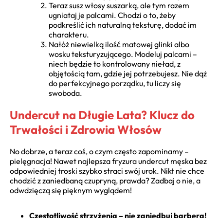
Teraz susz włosy suszarką, ale tym razem
ugniataj je palcami. Chodzi o to, żeby
podkreślić ich naturalną teksturę, dodać im
charakteru.
Nałóż niewielką ilość matowej glinki albo
wosku teksturyzującego. Modeluj palcami –
niech będzie to kontrolowany nieład, z
objętością tam, gdzie jej potrzebujesz. Nie dąż
do perfekcyjnego porządku, tu liczy się
swoboda.
Undercut na Długie Lata? Klucz do
Trwałości i Zdrowia Włosów
No dobrze, a teraz coś, o czym często zapominamy –
pielęgnacja! Nawet najlepsza fryzura undercut męska bez
odpowiedniej troski szybko straci swój urok. Nikt nie chce
chodzić z zaniedbaną czupryną, prawda? Zadbaj o nie, a
odwdzięczą się pięknym wyglądem!
Częstotliwość strzyżenia – nie zaniedbuj barbera!