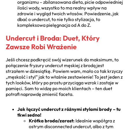
organizmu – zbilansowana dieta, picie odpowiedniej
ilości wody, wszystko to ma realny wpływ na
zdrowie i wygląd twoich włosów. Powiedzenie, jak
dbać o undercut, to nie tylko stylizacja, to
kompleksowa pielęgnacja od A do Z.
Undercut i Broda: Duet, Który
Zawsze Robi Wrażenie
Jeśli chcesz podkręcić swój wizerunek do maksimum, to
połączenie fryzury undercut męskiej z brodą jest
strzałem w dziesiątkę. Powiem wam, mało co tak krzyczy
„męskość i styl” jak to właśnie zestawienie! To jest jeden z
tych looków, który po prostu przyciąga wzrok i zostaje w
pamięci. Sam to widzę po moich klientach – ten duet
potrafi naprawdę zmienić faceta.
Jak łączyć undercut z różnymi stylami brody – tu
tkwi sedno!
Krótka broda/zarost:
Idealnie współgra z
ostrym disconnected undercut, albo z tym