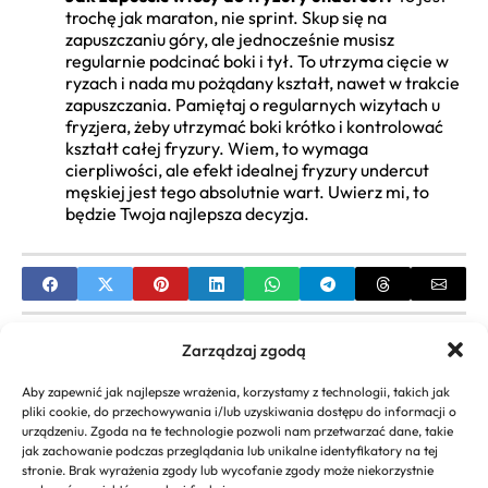
trochę jak maraton, nie sprint. Skup się na
zapuszczaniu góry, ale jednocześnie musisz
regularnie podcinać boki i tył. To utrzyma cięcie w
ryzach i nada mu pożądany kształt, nawet w trakcie
zapuszczania. Pamiętaj o regularnych wizytach u
fryzjera, żeby utrzymać boki krótko i kontrolować
kształt całej fryzury. Wiem, to wymaga
cierpliwości, ale efekt idealnej fryzury undercut
męskiej jest tego absolutnie wart. Uwierz mi, to
będzie Twoja najlepsza decyzja.
PREVIOUS
Zarządzaj zgodą
Szybkie i Łatwe Fryzury na Co Dzień: Ponad 20
Aby zapewnić jak najlepsze wrażenia, korzystamy z technologii, takich jak
Inspiracji i Instrukcji Krok po Kroku
pliki cookie, do przechowywania i/lub uzyskiwania dostępu do informacji o
urządzeniu. Zgoda na te technologie pozwoli nam przetwarzać dane, takie
NEXT
jak zachowanie podczas przeglądania lub unikalne identyfikatory na tej
stronie. Brak wyrażenia zgody lub wycofanie zgody może niekorzystnie
Pasemka Blond na Włosach: Kompletny