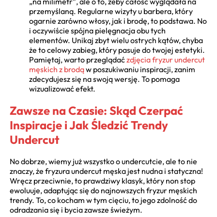
„na milimetr”, ale o to, żeby całość wyglądała na
przemyślaną. Regularne wizyty u barbera, który
ogarnie zarówno włosy, jak i brodę, to podstawa. No
i oczywiście spójna pielęgnacja obu tych
elementów. Unikaj zbyt wielu ostrych kątów, chyba
że to celowy zabieg, który pasuje do twojej estetyki.
Pamiętaj, warto przeglądać
zdjęcia fryzur undercut
męskich z brodą
w poszukiwaniu inspiracji, zanim
zdecydujesz się na swoją wersję. To pomaga
wizualizować efekt.
Zawsze na Czasie: Skąd Czerpać
Inspiracje i Jak Śledzić Trendy
Undercut
No dobrze, wiemy już wszystko o undercutcie, ale to nie
znaczy, że fryzura undercut męska jest nudna i statyczna!
Wręcz przeciwnie, to prawdziwy klasyk, który non stop
ewoluuje, adaptując się do najnowszych fryzur męskich
trendy. To, co kocham w tym cięciu, to jego zdolność do
odradzania się i bycia zawsze świeżym.