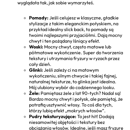
wyglądała tak, jak sobie wymarzyłeś.
Pomady:
Jeśli celujesz w klasyczne, gładkie
stylizacje z takim eleganckim połyskiem, na
przykład idealny slick back, to pomady są
twoimi najlepszymi przyjaciółmi. Dają mocny
chwyt i ten pożądany lśniący efekt.
Woski:
Mocny chwyt, często matowe lub
półmatowe wykończenie. Super do tworzenia
tekstury i utrzymania fryzury w ryzach przez
cały dzień.
Glinki:
Jeśli zależy ci na matowym
wykończeniu, silnym chwycie i takiej fajnej,
naturalnej teksturze, to glinka jest idealna.
Mój ulubiony wybór do codziennego looku.
Żele:
Pamiętasz żele z lat 90-tych? Nadal są!
Bardzo mocny chwyt i połysk, ale pamiętaj, że
potrafią usztywnić włosy. To coś dla tych,
którzy lubią efekt „mokrych włosów”.
Pudry teksturyzujące:
To jest hit! Dodają
niesamowitej objętości i tekstury bez
obciążania włosów. Idealne, jeśli masz fryzurę