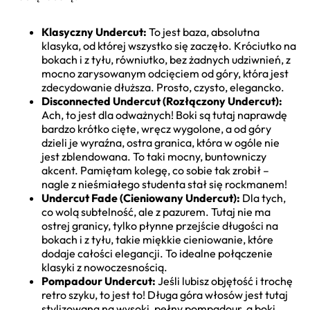
Klasyczny Undercut:
To jest baza, absolutna
klasyka, od której wszystko się zaczęło. Króciutko na
bokach i z tyłu, równiutko, bez żadnych udziwnień, z
mocno zarysowanym odcięciem od góry, która jest
zdecydowanie dłuższa. Prosto, czysto, elegancko.
Disconnected Undercut (Rozłączony Undercut):
Ach, to jest dla odważnych! Boki są tutaj naprawdę
bardzo krótko cięte, wręcz wygolone, a od góry
dzieli je wyraźna, ostra granica, która w ogóle nie
jest zblendowana. To taki mocny, buntowniczy
akcent. Pamiętam kolegę, co sobie tak zrobił –
nagle z nieśmiałego studenta stał się rockmanem!
Undercut Fade (Cieniowany Undercut):
Dla tych,
co wolą subtelność, ale z pazurem. Tutaj nie ma
ostrej granicy, tylko płynne przejście długości na
bokach i z tyłu, takie miękkie cieniowanie, które
dodaje całości elegancji. To idealne połączenie
klasyki z nowoczesnością.
Pompadour Undercut:
Jeśli lubisz objętość i trochę
retro szyku, to jest to! Długa góra włosów jest tutaj
stylizowana na wysoki, pełny pompadour, a boki