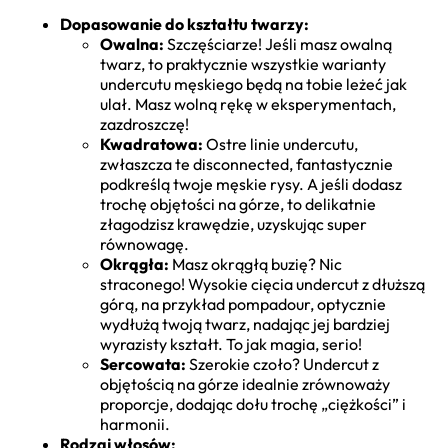
Dopasowanie do kształtu twarzy:
Owalna:
Szczęściarze! Jeśli masz owalną
twarz, to praktycznie wszystkie warianty
undercutu męskiego będą na tobie leżeć jak
ulał. Masz wolną rękę w eksperymentach,
zazdroszczę!
Kwadratowa:
Ostre linie undercutu,
zwłaszcza te disconnected, fantastycznie
podkreślą twoje męskie rysy. A jeśli dodasz
trochę objętości na górze, to delikatnie
złagodzisz krawędzie, uzyskując super
równowagę.
Okrągła:
Masz okrągłą buzię? Nic
straconego! Wysokie cięcia undercut z dłuższą
górą, na przykład pompadour, optycznie
wydłużą twoją twarz, nadając jej bardziej
wyrazisty kształt. To jak magia, serio!
Sercowata:
Szerokie czoło? Undercut z
objętością na górze idealnie zrównoważy
proporcje, dodając dołu trochę „ciężkości” i
harmonii.
Rodzaj włosów: