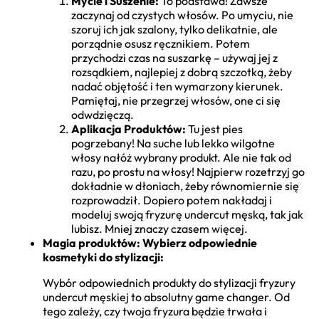
Mycie i Suszenie:
To podstawa! Zawsze
zaczynaj od czystych włosów. Po umyciu, nie
szoruj ich jak szalony, tylko delikatnie, ale
porządnie osusz ręcznikiem. Potem
przychodzi czas na suszarkę – używaj jej z
rozsądkiem, najlepiej z dobrą szczotką, żeby
nadać objętość i ten wymarzony kierunek.
Pamiętaj, nie przegrzej włosów, one ci się
odwdzięczą.
Aplikacja Produktów:
Tu jest pies
pogrzebany! Na suche lub lekko wilgotne
włosy nałóż wybrany produkt. Ale nie tak od
razu, po prostu na włosy! Najpierw rozetrzyj go
dokładnie w dłoniach, żeby równomiernie się
rozprowadził. Dopiero potem nakładaj i
modeluj swoją fryzurę undercut męską, tak jak
lubisz. Mniej znaczy czasem więcej.
Magia produktów: Wybierz odpowiednie
kosmetyki do stylizacji:
Wybór odpowiednich produkty do stylizacji fryzury
undercut męskiej to absolutny game changer. Od
tego zależy, czy twoja fryzura będzie trwała i