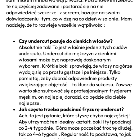
sam miałem mnóstwo wątpliwości. Postanowiłem zebrać
te najczęściej zadawane i postarać się na nie
odpowiedzieć szczerze i z sercem, bazując na swoim
doświadczeniu i tym, co widzę na co dzień w salonie. Mam
nadzieję, że to rozwieje wszelkie wątpliwości:
Czy undercut pasuje do cienkich włosów?
Absolutnie tak! To jest właśnie jeden z tych cudów
undercutu. Undercut dla mężczyzn z cienkimi
włosami może być naprawdę doskonałym
wyborem. Krótkie boki sprawiają, że włosy na górze
wydają się po prostu gęstsze i pełniejsze. Tylko
pamiętaj, żeby dobrać odpowiednie produkty
zwiększające objętość – to klucz do sukcesu. Zawsze
warto skonsultować się z profesjonalnym fryzjerem
męskim, on najlepiej doradzi, co będzie dla ciebie
najlepsze.
Jak często trzeba podcinać fryzurę undercut?
Ach, to jest pytanie, które słyszę chyba najczęściej!
Aby utrzymać ten idealny kształt, boki i tył podcinaj
co 2-4 tygodnie. Góra może poczekać trochę dłużej,
tak co 4-6 tygodni. Regularność to podstawa, to jak