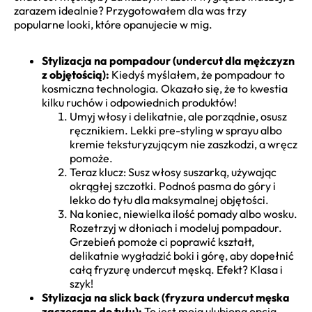
zarazem idealnie? Przygotowałem dla was trzy
popularne looki, które opanujecie w mig.
Stylizacja na pompadour (undercut dla mężczyzn
z objętością):
Kiedyś myślałem, że pompadour to
kosmiczna technologia. Okazało się, że to kwestia
kilku ruchów i odpowiednich produktów!
Umyj włosy i delikatnie, ale porządnie, osusz
ręcznikiem. Lekki pre-styling w sprayu albo
kremie teksturyzującym nie zaszkodzi, a wręcz
pomoże.
Teraz klucz: Susz włosy suszarką, używając
okrągłej szczotki. Podnoś pasma do góry i
lekko do tyłu dla maksymalnej objętości.
Na koniec, niewielka ilość pomady albo wosku.
Rozetrzyj w dłoniach i modeluj pompadour.
Grzebień pomoże ci poprawić kształt,
delikatnie wygładzić boki i górę, aby dopełnić
całą fryzurę undercut męską. Efekt? Klasa i
szyk!
Stylizacja na slick back (fryzura undercut męska
zaczesana do tyłu):
To jest moja ulubiona opcja,