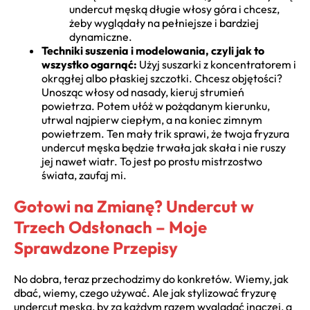
undercut męską długie włosy góra i chcesz,
żeby wyglądały na pełniejsze i bardziej
dynamiczne.
Techniki suszenia i modelowania, czyli jak to
wszystko ogarnąć:
Użyj suszarki z koncentratorem i
okrągłej albo płaskiej szczotki. Chcesz objętości?
Unosząc włosy od nasady, kieruj strumień
powietrza. Potem ułóż w pożądanym kierunku,
utrwal najpierw ciepłym, a na koniec zimnym
powietrzem. Ten mały trik sprawi, że twoja fryzura
undercut męska będzie trwała jak skała i nie ruszy
jej nawet wiatr. To jest po prostu mistrzostwo
świata, zaufaj mi.
Gotowi na Zmianę? Undercut w
Trzech Odsłonach – Moje
Sprawdzone Przepisy
No dobra, teraz przechodzimy do konkretów. Wiemy, jak
dbać, wiemy, czego używać. Ale jak stylizować fryzurę
undercut męską, by za każdym razem wyglądać inaczej, a