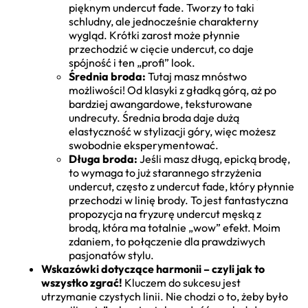
pięknym undercut fade. Tworzy to taki
schludny, ale jednocześnie charakterny
wygląd. Krótki zarost może płynnie
przechodzić w cięcie undercut, co daje
spójność i ten „profi” look.
Średnia broda:
Tutaj masz mnóstwo
możliwości! Od klasyki z gładką górą, aż po
bardziej awangardowe, teksturowane
undrecuty. Średnia broda daje dużą
elastyczność w stylizacji góry, więc możesz
swobodnie eksperymentować.
Długa broda:
Jeśli masz długą, epicką brodę,
to wymaga to już starannego strzyżenia
undercut, często z undercut fade, który płynnie
przechodzi w linię brody. To jest fantastyczna
propozycja na fryzurę undercut męską z
brodą, która ma totalnie „wow” efekt. Moim
zdaniem, to połączenie dla prawdziwych
pasjonatów stylu.
Wskazówki dotyczące harmonii – czyli jak to
wszystko zgrać!
Kluczem do sukcesu jest
utrzymanie czystych linii. Nie chodzi o to, żeby było