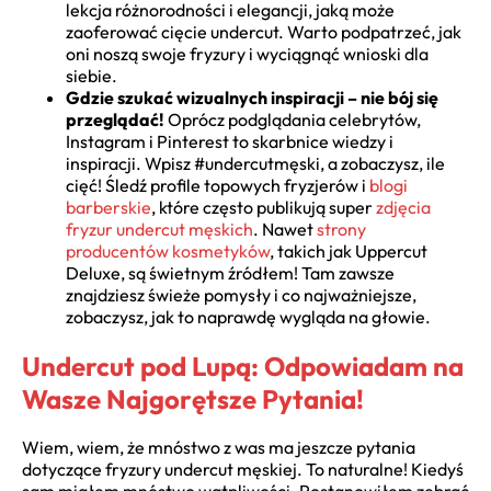
lekcja różnorodności i elegancji, jaką może
zaoferować cięcie undercut. Warto podpatrzeć, jak
oni noszą swoje fryzury i wyciągnąć wnioski dla
siebie.
Gdzie szukać wizualnych inspiracji – nie bój się
przeglądać!
Oprócz podglądania celebrytów,
Instagram i Pinterest to skarbnice wiedzy i
inspiracji. Wpisz #undercutmęski, a zobaczysz, ile
cięć! Śledź profile topowych fryzjerów i
blogi
barberskie
, które często publikują super
zdjęcia
fryzur undercut męskich
. Nawet
strony
producentów kosmetyków
, takich jak Uppercut
Deluxe, są świetnym źródłem! Tam zawsze
znajdziesz świeże pomysły i co najważniejsze,
zobaczysz, jak to naprawdę wygląda na głowie.
Undercut pod Lupą: Odpowiadam na
Wasze Najgorętsze Pytania!
Wiem, wiem, że mnóstwo z was ma jeszcze pytania
dotyczące fryzury undercut męskiej. To naturalne! Kiedyś