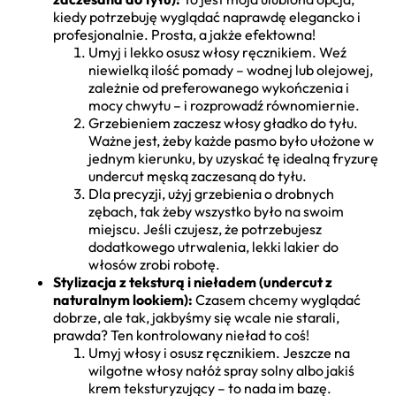
kiedy potrzebuję wyglądać naprawdę elegancko i
profesjonalnie. Prosta, a jakże efektowna!
Umyj i lekko osusz włosy ręcznikiem. Weź
niewielką ilość pomady – wodnej lub olejowej,
zależnie od preferowanego wykończenia i
mocy chwytu – i rozprowadź równomiernie.
Grzebieniem zaczesz włosy gładko do tyłu.
Ważne jest, żeby każde pasmo było ułożone w
jednym kierunku, by uzyskać tę idealną fryzurę
undercut męską zaczesaną do tyłu.
Dla precyzji, użyj grzebienia o drobnych
zębach, tak żeby wszystko było na swoim
miejscu. Jeśli czujesz, że potrzebujesz
dodatkowego utrwalenia, lekki lakier do
włosów zrobi robotę.
Stylizacja z teksturą i nieładem (undercut z
naturalnym lookiem):
Czasem chcemy wyglądać
dobrze, ale tak, jakbyśmy się wcale nie starali,
prawda? Ten kontrolowany nieład to coś!
Umyj włosy i osusz ręcznikiem. Jeszcze na
wilgotne włosy nałóż spray solny albo jakiś
krem teksturyzujący – to nada im bazę.