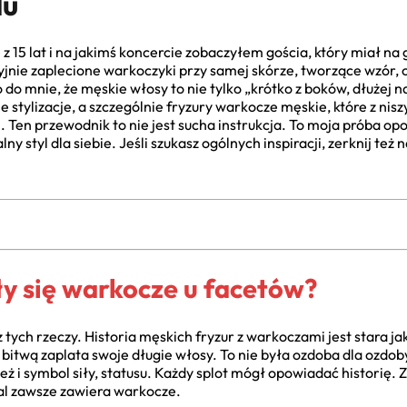
lu
z 15 lat i na jakimś koncercie zobaczyłem gościa, który miał na
zyjnie zaplecione warkoczyki przy samej skórze, tworzące wzór
do mnie, że męskie włosy to nie tylko „krótko z boków, dłużej 
stylizacje, a szczególnie fryzury warkocze męskie, które z nis
 Ten przewodnik to nie jest sucha instrukcja. To moja próba o
lny styl dla siebie. Jeśli szukasz ogólnych inspiracji, zerknij też 
ły się warkocze u facetów?
z tych rzeczy. Historia męskich fryzur z warkoczami jest stara j
bitwą zaplata swoje długie włosy. To nie była ozdoba dla ozdoby
eż i symbol siły, statusu. Każdy splot mógł opowiadać historię.
al zawsze zawiera warkocze.