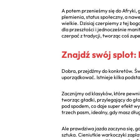
A potem przenieśmy się do Afryki,
plemienia, status społeczny, a naw
wielkie. Dzisiaj czerpiemy z tej bo
dla przeszłości i jednocześnie mani
czerpać z tradycji, tworząc coś zu
Znajdź swój splot:
Dobra, przejdźmy do konkretów. Świ
uporządkować. Istnieje kilka podst
Zacznijmy od klasyków, które pewnie
tworząc gładki, przylegający do gło
pod spodem, co daje super efekt wyp
trzech pasm, idealny, gdy masz dług
Ale prawdziwa jazda zaczyna się, 
sztuka. Cieniutkie warkoczyki zapl