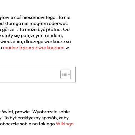
 głowie coś niesamowitego. To nie
, od którego nie mogłem oderwać
na górze”. To może być płótno. Od
zy stały się potężnym trendem,
powiedzenia, dlaczego warkocze są
na
modne fryzury z warkoczami
w
ak świat, prawie. Wyobraźcie sobie
. To był praktyczny sposób, żeby
 Zobaczcie sobie na takiego
Wikinga