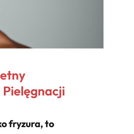
letny
 Pielęgnacji
o fryzura, to