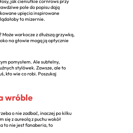
osy, jak cieniutkie cornrows przy
rawdziwe pole do popisu dają
ikowane upięcia inspirowane
glądałoby to mizernie.
ę? Może warkocze z dłuższą grzywką,
soko na głowie mogą ją optycznie
pszym pomysłem. Ale subtelny,
uźnych stylówek. Zawsze, ale to
, kto wie co robi. Poszukaj
na wróble
eba o nie zadbać, inaczej po kilku
 się z aureolą z puchu wokół
to nie jest fanaberia, to