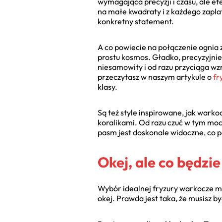
wymagająca precyzji i czasu, ale efe
na małe kwadraty i z każdego zaplat
konkretny statement.
A co powiecie na połączenie ognia
prostu kosmos. Gładko, precyzyjnie 
niesamowity i od razu przyciąga wz
przeczytasz w naszym artykule o
fr
klasy.
Są też style inspirowane, jak war
koralikami. Od razu czuć w tym moc
pasm jest doskonale widoczne, co p
Okej, ale co będzi
Wybór idealnej fryzury warkocze męs
okej. Prawda jest taka, że musisz by