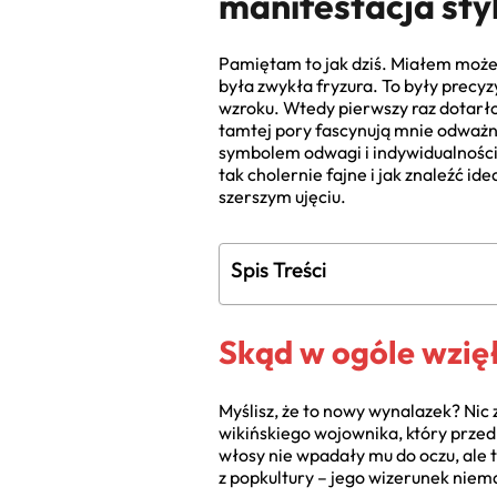
manifestacja sty
Pamiętam to jak dziś. Miałem może 
była zwykła fryzura. To były precy
wzroku. Wtedy pierwszy raz dotarło 
tamtej pory fascynują mnie odważne 
symbolem odwagi i indywidualności.
tak cholernie fajne i jak znaleźć idea
szerszym ujęciu.
Spis Treści
Skąd w ogóle wzię
Myślisz, że to nowy wynalazek? Nic 
wikińskiego wojownika, który przed 
włosy nie wpadały mu do oczu, ale t
z popkultury – jego wizerunek niem