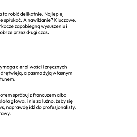
to robić delikatnie. Najlepiej
e spłukać. A nawilżanie? Kluczowe.
arkocze zapobiegną wysuszeniu i
brze przez długi czas.
wymaga cierpliwości i zręcznych
i drętwieją, a pasma żyją własnym
ołtunem.
 Potem spróbuj z francuzem albo
ła głowa, i nie za luźno, żeby się
s, naprawdę idź do profesjonalisty.
rawy.