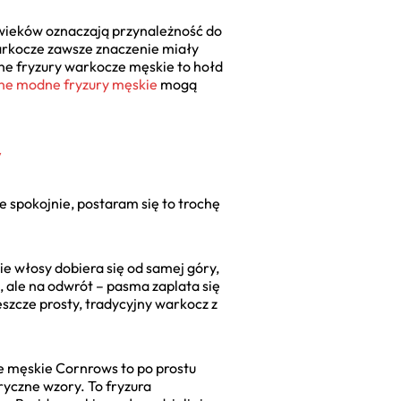
 wieków oznaczają przynależność do
Warkocze zawsze znaczenie miały
esne fryzury warkocze męskie to hołd
ne modne fryzury męskie
mogą
y
 spokojnie, postaram się to trochę
ie włosy dobiera się od samej góry,
, ale na odwrót – pasma zaplata się
eszcze prosty, tradycyjny warkocz z
e męskie Cornrows to po prostu
ryczne wzory. To fryzura