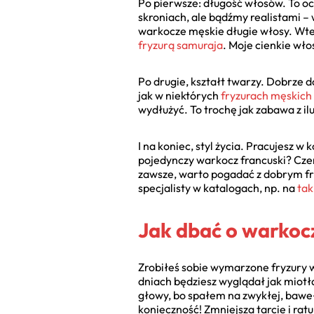
Po pierwsze: długość włosów. To ocz
skroniach, ale bądźmy realistami –
warkocze męskie długie włosy. Wte
fryzurą samuraja
. Moje cienkie wło
Po drugie, kształt twarzy. Dobrze 
jak w niektórych
fryzurach męskich
wydłużyć. To trochę jak zabawa z ilu
I na koniec, styl życia. Pracujesz 
pojedynczy warkocz francuski? Czem
zawsze, warto pogadać z dobrym fry
specjalisty w katalogach, np. na
tak
Jak dbać o warkocz
Zrobiłeś sobie wymarzone fryzury w
dniach będziesz wyglądał jak miotł
głowy, bo spałem na zwykłej, baweł
konieczność! Zmniejsza tarcie i ratu