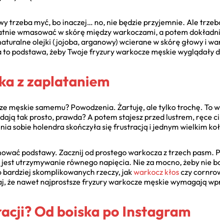
y trzeba myć, bo inaczej… no, nie będzie przyjemnie. Ale trzeba 
katnie wmasować w skórę między warkoczami, a potem dokładni
naturalne olejki (jojoba, arganowy) wcierane w skórę głowy i w
 to podstawa, żeby Twoje fryzury warkocze męskie wyglądały do
lka z zaplataniem
cze męskie samemu? Powodzenia. Żartuję, ale tylko trochę. To 
dają tak prosto, prawda? A potem stajesz przed lustrem, ręce c
nia sobie holendra skończyła się frustracją i jednym wielkim k
opanować podstawy. Zacznij od prostego warkocza z trzech pasm.
est utrzymywanie równego napięcia. Nie za mocno, żeby nie bola
o bardziej skomplikowanych rzeczy, jak
warkocz kłos
czy cornrow
j, że nawet najprostsze fryzury warkocze męskie wymagają wp
racji? Od boiska po Instagram