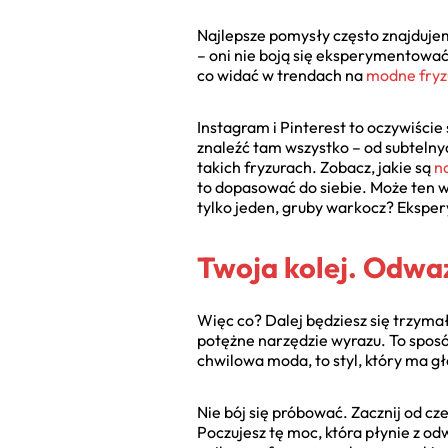
Najlepsze pomysły często znajdujemy
– oni nie boją się eksperymentować
co widać w trendach na
modne fryzu
Instagram i Pinterest to oczywiście
znaleźć tam wszystko – od subtelnych
takich fryzurach. Zobacz, jakie są
n
to dopasować do siebie. Może ten w
tylko jeden, gruby warkocz? Eksper
Twoja kolej. Odważ
Więc co? Dalej będziesz się trzymał
potężne narzędzie wyrazu. To sposób
chwilowa moda, to styl, który ma g
Nie bój się próbować. Zacznij od cz
Poczujesz tę moc, która płynie z odw