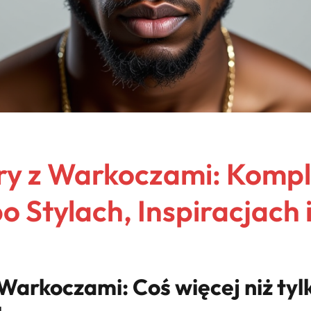
ry z Warkoczami: Komp
 Stylach, Inspiracjach i
Warkoczami: Coś więcej niż tylk