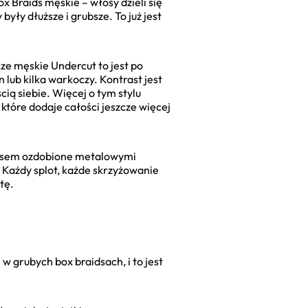
ox Braids męskie – włosy dzieli się
yły dłuższe i grubsze. To już jest
e męskie Undercut to jest po
 lub kilka warkoczy. Kontrast jest
ią siebie. Więcej o tym stylu
 które dodaje całości jeszcze więcej
czasem ozdobione metalowymi
 Każdy splot, każde skrzyżowanie
tę.
w grubych box braidsach, i to jest