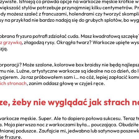
ywiste. Istnieją co prawda opcje na warkocze męskie krótkie wł
 większość stylów potrzebuje przynajmniej kilku centymetrów. P
dy możesz szaleć z francuzami, holendrami czy tworzyć skompl
sy na przykład nie bardzo nadają się do grubych splotów, bo wy
dobrana fryzura potrafi zdziałać cuda. Masz kwadratową szczęk
 z grzywką
, złagodzą rysy. Okrągła twarz? Warkocze upięte wy
zją.
w korporacji? Może szalone, kolorowe box braidsy nie będą najle
u nie. Luźne, artystyczne warkocze są idealne na co dzień, do l
zjerem. Ja raz próbowałem sam i… no cóż, lepiej zapłacić komuś
ich stronach
, zanim oddasz głowę w czyjeś ręce.
e, żeby nie wyglądać jak strach 
arkocze męskie. Super. Ale to dopiero połowa sukcesu. Teraz trz
a. Moja pierwsza noc z warkoczami była… pouczająca. Obudziłem
nianej poduszce. Zaufajcie mi, jedwabna lub satynowa poszewka 
je fryzurę.