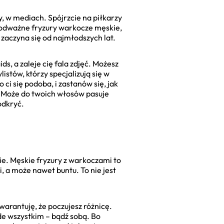
y, w mediach. Spójrzcie na piłkarzy
a odważne fryzury warkocze męskie,
 zaczyna się od najmłodszych lat.
s, a zaleje cię fala zdjęć. Możesz
istów, którzy specjalizują się w
o ci się podoba, i zastanów się, jak
? Może do twoich włosów pasuje
odkryć.
ie. Męskie fryzury z warkoczami to
, a może nawet buntu. To nie jest
warantuję, że poczujesz różnicę.
zede wszystkim – bądź sobą. Bo