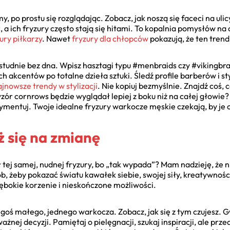
, po prostu się rozglądając. Zobacz, jak noszą się faceci na ulic
, a ich fryzury często stają się hitami. To kopalnia pomysłów n
ry piłkarzy
. Nawet
fryzury dla chłopców
pokazują, że ten trend
 studnie bez dna. Wpisz hasztagi typu #menbraids czy #vikingbraid
 akcentów po totalne dzieła sztuki. Śledź profile barberów i styl
ajnowsze trendy w stylizacji
. Nie kopiuj bezmyślnie. Znajdź coś, c
zór cornrows będzie wyglądał lepiej z boku niż na całej głowie
ymentuj. Twoje idealne fryzury warkocze męskie czekają, by je 
 się na zmianę
 tej samej, nudnej fryzury, bo „tak wypada”? Mam nadzieję, że n
, żeby pokazać światu kawałek siebie, swojej siły, kreatywności
łębokie korzenie i nieskończone możliwości.
egoś małego, jednego warkocza. Zobacz, jak się z tym czujesz. G
ażnej decyzji. Pamiętaj o pielęgnacji, szukaj inspiracji, ale pr