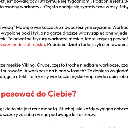
kt jest powalający i utrzymuje się tygodniami. Podobnie jest z B
a osobny warkoczyk. Często dodaje się syntetyczne włosy, żeby b
 z wodą? Mówię o warkoczach z nowoczesnymi cięciami. Warkocz
wygolone boki i tył, a na górze dłuższe włosy zaplecione w jeden
rok. To odważne fryzury warkocze męskie, które krzyczą pewnośc
yzurze undercut męska
. Podobnie działa fade, czyli cieniowanie,
kocze męskie Viking. Grube, często trochę niedbałe warkocze, 
 i surowość. A warkocze na blond włosach? To dopiero wygląda!
otęguje efekt. Te fryzury warkocze męskie naprawdę robią robo
e pasować do Ciebie?
kie to nie jest rzut monetą. Słuchaj, nie każdy wygląda dobrze 
ć szczery ze sobą i wziąć pod uwagę kilka rzeczy.