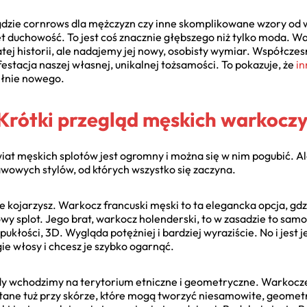
 gdzie cornrows dla mężczyzn czy inne skomplikowane wzory od
et duchowość. To jest coś znacznie głębszego niż tylko moda. 
gatej historii, ale nadajemy jej nowy, osobisty wymiar. Współcz
festacja naszej własnej, unikalnej tożsamości. To pokazuje, że
in
pełnie nowego.
 Krótki przegląd męskich warkocz
at męskich splotów jest ogromny i można się w nim pogubić. Ale
awowych stylów, od których wszystko się zaczyna.
 kojarzysz. Warkocz francuski męski to ta elegancka opcja, gdz
wy splot. Jego brat, warkocz holenderski, to w zasadzie to samo
ukłości, 3D. Wygląda potężniej i bardziej wyraziście. No i jest j
ie włosy i chcesz je szybko ogarnąć.
gdy wchodzimy na terytorium etniczne i geometryczne. Warkocz
atane tuż przy skórze, które mogą tworzyć niesamowite, geomet