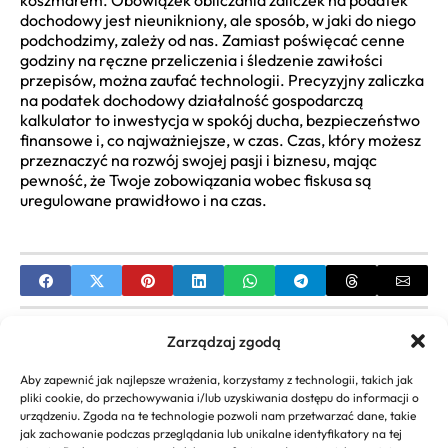
koszmarem. Obowiązek obliczania zaliczek na podatek
dochodowy jest nieunikniony, ale sposób, w jaki do niego
podchodzimy, zależy od nas. Zamiast poświęcać cenne
godziny na ręczne przeliczenia i śledzenie zawiłości
przepisów, można zaufać technologii. Precyzyjny zaliczka
na podatek dochodowy działalność gospodarczą
kalkulator to inwestycja w spokój ducha, bezpieczeństwo
finansowe i, co najważniejsze, w czas. Czas, który możesz
przeznaczyć na rozwój swojej pasji i biznesu, mając
pewność, że Twoje zobowiązania wobec fiskusa są
uregulowane prawidłowo i na czas.
PREVIOUS
Zarządzaj zgodą
Zatrudnianie członka rodziny w firmie: wady,
Aby zapewnić jak najlepsze wrażenia, korzystamy z technologii, takich jak
zalety, formalności
pliki cookie, do przechowywania i/lub uzyskiwania dostępu do informacji o
urządzeniu. Zgoda na te technologie pozwoli nam przetwarzać dane, takie
NEXT
jak zachowanie podczas przeglądania lub unikalne identyfikatory na tej