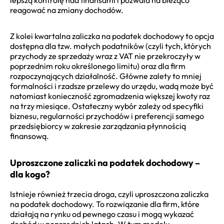
reagować na zmiany dochodów.
Z kolei kwartalna zaliczka na podatek dochodowy to opcja
dostępna dla tzw. małych podatników (czyli tych, których
przychody ze sprzedaży wraz z VAT nie przekroczyły w
poprzednim roku określonego limitu) oraz dla firm
rozpoczynających działalność. Główne zalety to mniej
formalności i rzadsze przelewy do urzędu, wadą może być
natomiast konieczność zgromadzenia większej kwoty raz
na trzy miesiące. Ostateczny wybór zależy od specyfiki
biznesu, regularności przychodów i preferencji samego
przedsiębiorcy w zakresie zarządzania płynnością
finansową.
Uproszczone zaliczki na podatek dochodowy –
dla kogo?
Istnieje również trzecia droga, czyli uproszczona zaliczka
na podatek dochodowy. To rozwiązanie dla firm, które
działają na rynku od pewnego czasu i mogą wykazać
dochód w poprzednich latach. W tym modelu