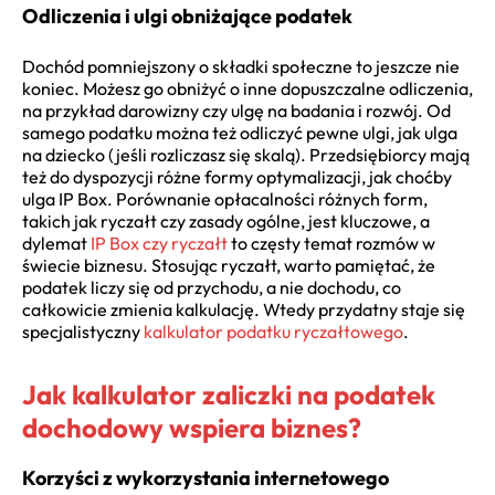
Odliczenia i ulgi obniżające podatek
Dochód pomniejszony o składki społeczne to jeszcze nie
koniec. Możesz go obniżyć o inne dopuszczalne odliczenia,
na przykład darowizny czy ulgę na badania i rozwój. Od
samego podatku można też odliczyć pewne ulgi, jak ulga
na dziecko (jeśli rozliczasz się skalą). Przedsiębiorcy mają
też do dyspozycji różne formy optymalizacji, jak choćby
ulga IP Box. Porównanie opłacalności różnych form,
takich jak ryczałt czy zasady ogólne, jest kluczowe, a
dylemat
IP Box czy ryczałt
to częsty temat rozmów w
świecie biznesu. Stosując ryczałt, warto pamiętać, że
podatek liczy się od przychodu, a nie dochodu, co
całkowicie zmienia kalkulację. Wtedy przydatny staje się
specjalistyczny
kalkulator podatku ryczałtowego
.
Jak kalkulator zaliczki na podatek
dochodowy wspiera biznes?
Korzyści z wykorzystania internetowego