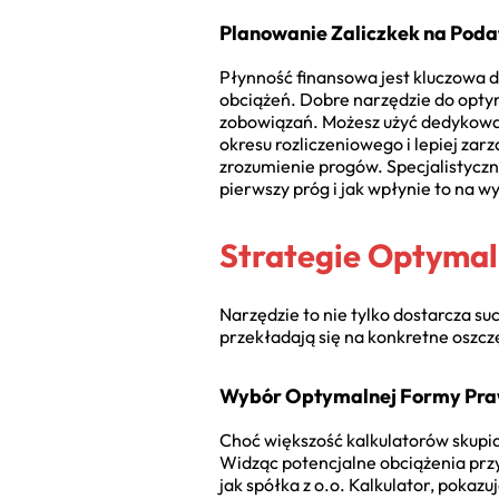
Planowanie Zaliczkek na Pod
Płynność finansowa jest kluczowa d
obciążeń. Dobre narzędzie do opty
zobowiązań. Możesz użyć dedyko
okresu rozliczeniowego i lepiej za
zrozumienie progów. Specjalistycz
pierwszy próg i jak wpłynie to na 
Strategie Optymal
Narzędzie to nie tylko dostarcza su
przekładają się na konkretne oszcz
Wybór Optymalnej Formy Praw
Choć większość kalkulatorów skupia
Widząc potencjalne obciążenia pr
jak spółka z o.o. Kalkulator, poka