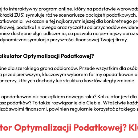
ej to interaktywny program online, który na podstawie wprowa
składki ZUS) symuluje różne scenariusze obciążeń podatkowych
owania i wskazanie tej najkorzystniejszej dla konkretnego pr
datkowej, podatku liniowego oraz ryczałtu od przychodów ewid
wnież dostępne ulgi i odliczenia, co pozwala na pełniejszy obraz s
dynamiczna symulacja przyszłości finansowej Twojej firmy.
alkulator Optymalizacji Podatkowej?
ędne dla szerokiego grona odbiorców. Przede wszystkim dla osó
oją przed pierwszym, kluczowym wyborem formy opodatkowania. 
ancerzy, których dochody lub struktura kosztów uległy zmianie.
opodatkowania z początkiem nowego roku? Kalkulator jest dla 
casz podatków? To także rozwiązanie dla Ciebie. Właściwie każdy
ać swoimi finansami, powinien regularnie korzystać z takiego 
ator Optymalizacji Podatkowej? K