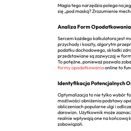
Magia tego narzędzia polega na jeg
się „pod maską? Zrozumienie mecha
Analiza Form Opodatkowania:
Sercem każdego kalkulatora jest 
przychody i koszty, algorytm przep
podatku dochodowego, składki zdrow
przedstawiane są zazwyczaj w formi
To potężne, ponieważ pozwala zobac
formy opodatkowania
online to fu
Identyfikacja Potencjalnych O
Optymalizacja to nie tylko wybór 
możliwości obniżenia podstawy op
obliczeniach popularne ulgi i odlicz
darowizn. Użytkownik może zaznaczyć
realnie wpływają one na końcową kw
zobowiązań.