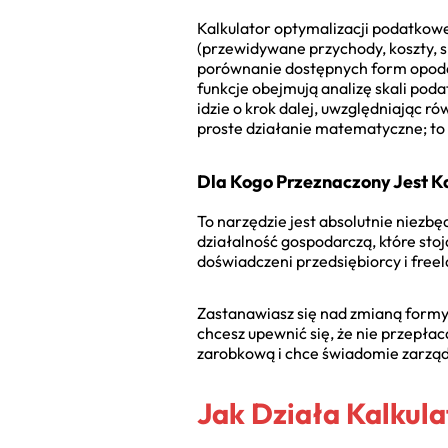
Kalkulator optymalizacji podatkow
(przewidywane przychody, koszty, 
porównanie dostępnych form opodatk
funkcje obejmują analizę skali po
idzie o krok dalej, uwzględniając ró
proste działanie matematyczne; to 
Dla Kogo Przeznaczony Jest K
To narzędzie jest absolutnie niezb
działalność gospodarczą, które st
doświadczeni przedsiębiorcy i freel
Zastanawiasz się nad zmianą formy 
chcesz upewnić się, że nie przepła
zarobkową i chce świadomie zarządz
Jak Działa Kalkul