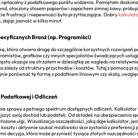
j opłacalny z podatkowego punktu widzenia. Pamiętam doskonale
nd, otoczony stosem papierów i zapachem zimnej kawy, próbują
ie frustracji i niepewności było przytłaczające. Dobry
kalkulat
 dając jasność w kilka minut.
ecyficznych Branż (np. Programiści)
ikę, która otwiera drogę do szczególnie korzystnych rozwiąza
gramistów, grafików czy innych specjalistów świadczących usługi
o okazuje się strzałem w dziesiątkę ze względu na relatywnie 
a zależy od struktury przychodów i kosztów. Tutaj z pomocą pr
jnie porównać tę formę z podatkiem liniowym czy skalą, uwzględ
 Podatkowej i Odliczeń
ie sprawy z pełnego spektrum dostępnych odliczeń. Kalkulator d
zyć swój dochód lub podatek. Od składek na ubezpieczenia spo
ożone ulgi. Wizualizacja oszczędności, jaką daje kalkulator, jes
oszty i aktywnie szukać możliwości skorzystania z preferencji 
i decyzja, która może przynieść tysiące złotych oszczędności 