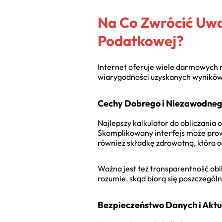
Na Co Zwrócić Uwa
Podatkowej?
Internet oferuje wiele darmowych n
wiarygodności uzyskanych wyników
Cechy Dobrego i Niezawodneg
Najlepszy kalkulator do obliczania 
Skomplikowany interfejs może prow
również składkę zdrowotną, która 
Ważna jest też transparentność obl
rozumie, skąd biorą się poszczególn
Bezpieczeństwo Danych i Aktu