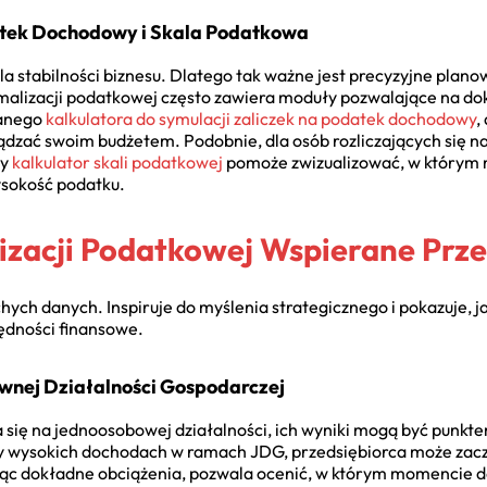
atek Dochodowy i Skala Podatkowa
la stabilności biznesu. Dlatego tak ważne jest precyzyjne plan
malizacji podatkowej często zawiera moduły pozwalające na do
wanego
kalkulatora do symulacji zaliczek na podatek dochodowy
,
rządzać swoim budżetem. Podobnie, dla osób rozliczających się n
ny
kalkulator skali podatkowej
pomoże zwizualizować, w którym
wysokość podatku.
izacji Podatkowej Wspierane Prze
chych danych. Inspiruje do myślenia strategicznego i pokazuje, 
ędności finansowe.
nej Działalności Gospodarczej
 się na jednoosobowej działalności, ich wyniki mogą być punkte
zy wysokich dochodach w ramach JDG, przedsiębiorca może zac
zując dokładne obciążenia, pozwala ocenić, w którym momencie 