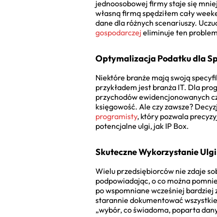
jednoosobowej firmy staje się mnie
własną firmą spędziłem cały weeke
dane dla różnych scenariuszy. Uczuc
gospodarczej
eliminuje ten problem,
Optymalizacja Podatku dla Sp
Niektóre branże mają swoją specyf
przykładem jest branża IT. Dla pro
przychodów ewidencjonowanych częst
księgowość. Ale czy zawsze? Decyzj
programisty
, który pozwala precyzy
potencjalne ulgi, jak IP Box.
Skuteczne Wykorzystanie Ulgi
Wielu przedsiębiorców nie zdaje sob
podpowiadając, o co można pomniejs
po wspomniane wcześniej bardziej zł
starannie dokumentować wszystkie k
„wybór, co świadoma, poparta danym