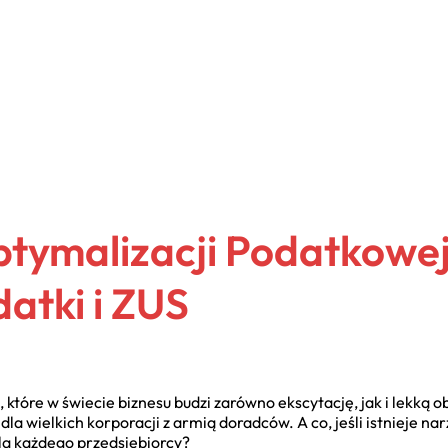
ptymalizacji Podatkowej
atki i ZUS
tóre w świecie biznesu budzi zarówno ekscytację, jak i lekką o
 wielkich korporacji z armią doradców. A co, jeśli istnieje nar
la każdego przedsiębiorcy?