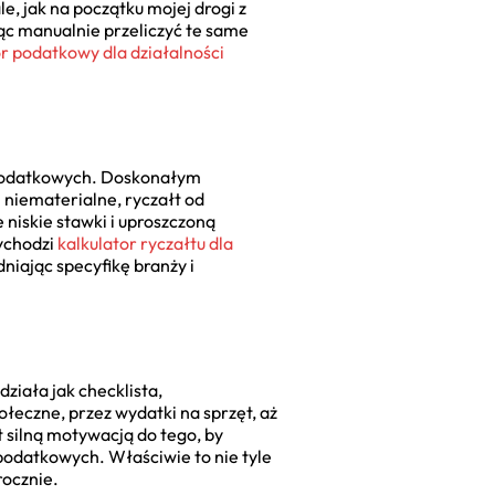
, jak na początku mojej drogi z
c manualnie przeliczyć te same
or podatkowy dla działalności
ń podatkowych. Doskonałym
 niematerialne, ryczałt od
niskie stawki i uproszczoną
zychodzi
kalkulator ryczałtu dla
niając specyfikę branży i
ziała jak checklista,
łeczne, przez wydatki na sprzęt, aż
t silną motywacją do tego, by
podatkowych. Właściwie to nie tyle
rocznie.