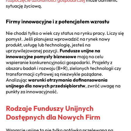
sytuację życiową.
Firmy innowacyjne i z potencjałem wzrostu
Nie chodzi tylko o wiek czy status na rynku pracy. Liczy się
pomysł. Jeśli planujesz wprowadzić na rynek nowy
produkt, usługę lub technologię, jesteś na
uprzywilejowanej pozycji.
Fundusze unijne na
innowacyjne pomysły biznesowe
mają na celu
wspieranie konkurencyjności gospodarki. Projekty z
obszaru badań i rozwoju (B+R), zielonych technologii czy
transformacji cyfrowej są niezwykle pożądane.
Analizując
warunki otrzymania dofinansowania
unijnego dla nowych przedsiębiorstw
, zwróć uwagę na
punkty za innowacyjność.
Rodzaje Funduszy Unijnych
Dostępnych dla Nowych Firm
Wsparcie unijne to nie tylko gotówka przelewana na