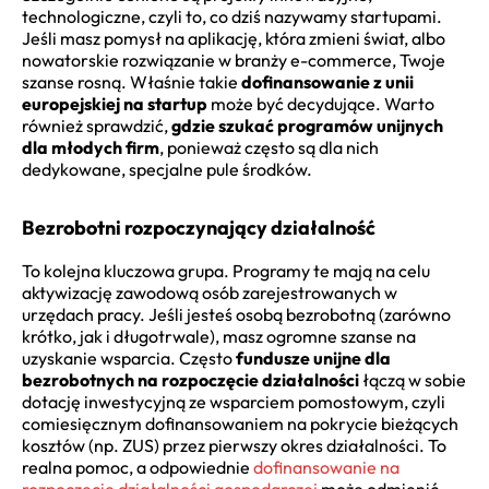
technologiczne, czyli to, co dziś nazywamy startupami.
Jeśli masz pomysł na aplikację, która zmieni świat, albo
nowatorskie rozwiązanie w branży e-commerce, Twoje
szanse rosną. Właśnie takie
dofinansowanie z unii
europejskiej na startup
może być decydujące. Warto
również sprawdzić,
gdzie szukać programów unijnych
dla młodych firm
, ponieważ często są dla nich
dedykowane, specjalne pule środków.
Bezrobotni rozpoczynający działalność
To kolejna kluczowa grupa. Programy te mają na celu
aktywizację zawodową osób zarejestrowanych w
urzędach pracy. Jeśli jesteś osobą bezrobotną (zarówno
krótko, jak i długotrwale), masz ogromne szanse na
uzyskanie wsparcia. Często
fundusze unijne dla
bezrobotnych na rozpoczęcie działalności
łączą w sobie
dotację inwestycyjną ze wsparciem pomostowym, czyli
comiesięcznym dofinansowaniem na pokrycie bieżących
kosztów (np. ZUS) przez pierwszy okres działalności. To
realna pomoc, a odpowiednie
dofinansowanie na
rozpoczęcie działalności gospodarczej
może odmienić