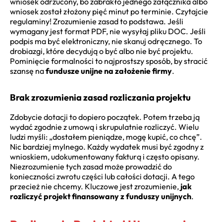
wniosek odrzucony, bo zabrakło jednego załącznika albo
wniosek został złożony pięć minut po terminie. Czytajcie
regulaminy! Zrozumienie zasad to podstawa. Jeśli
wymagany jest format PDF, nie wysyłaj pliku DOC. Jeśli
podpis ma być elektroniczny, nie skanuj odręcznego. To
drobiazgi, które decydują o być albo nie być projektu.
Pominięcie formalności to najprostszy sposób, by stracić
szansę na
fundusze unijne na założenie firmy
.
Brak zrozumienia zasad rozliczania projektu
Zdobycie dotacji to dopiero początek. Potem trzeba ją
wydać zgodnie z umową i skrupulatnie rozliczyć. Wielu
ludzi myśli: „dostałem pieniądze, mogę kupić, co chcę”.
Nic bardziej mylnego. Każdy wydatek musi być zgodny z
wnioskiem, udokumentowany fakturą i często opisany.
Niezrozumienie tych zasad może prowadzić do
konieczności zwrotu części lub całości dotacji. A tego
przecież nie chcemy. Kluczowe jest zrozumienie,
jak
rozliczyć projekt finansowany z funduszy unijnych
.