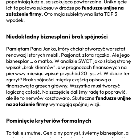
popełniają ludzie, są szokująco powtarzalne. Uniknięcie
ich to połowa sukcesu w drodze po
fundusze unijne na
założenie firmy
. Oto moja subiektywna lista TOP 3
wpadek.
Niedokładny biznesplan i brak spójności
Pamiętam Pana Janka, który chciał otworzyć warsztat
renowacji starych mebli. Pasjonat, złota rączka. Ale jego
biznesplan… o matko. W analizie SWOT jako słabą stronę
wpisał „brak klientów”, a w prognozach finansowych na
pierwszy miesiąc wpisał przychód 20 tys. zł. Widzicie ten
zgrzyt? Brak spójności między częścią opisową a
finansową to grzech główny. Wszystko musi tworzyć
logiczną całość. Na szczęście daliśmy radę to poprawić,
ale ile to nerwów kosztowało. Skuteczne
fundusze unijne
na założenie firmy
wymagają spójnej wizji.
Pominięcie kryteriów formalnych
To takie smutne. Genialny pomysł, świetny biznesplan, a