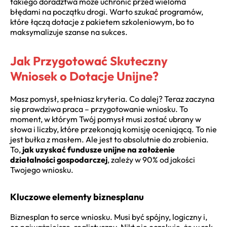
takiego doradztwa może uchronić przed wieloma
błędami na początku drogi. Warto szukać programów,
które łączą dotacje z pakietem szkoleniowym, bo to
maksymalizuje szanse na sukces.
Jak Przygotować Skuteczny
Wniosek o Dotacje Unijne?
Masz pomysł, spełniasz kryteria. Co dalej? Teraz zaczyna
się prawdziwa praca – przygotowanie wniosku. To
moment, w którym Twój pomysł musi zostać ubrany w
słowa i liczby, które przekonają komisję oceniającą. To nie
jest bułka z masłem. Ale jest to absolutnie do zrobienia.
To,
jak uzyskać fundusze unijne na założenie
działalności gospodarczej
, zależy w 90% od jakości
Twojego wniosku.
Kluczowe elementy biznesplanu
Biznesplan to serce wniosku. Musi być spójny, logiczny i,
co najważniejsze, realistyczny. Nikt nie oczekuje, że w rok