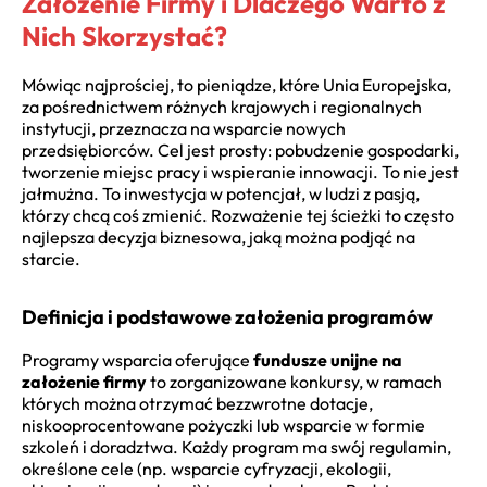
Założenie Firmy i Dlaczego Warto z
Nich Skorzystać?
Mówiąc najprościej, to pieniądze, które Unia Europejska,
za pośrednictwem różnych krajowych i regionalnych
instytucji, przeznacza na wsparcie nowych
przedsiębiorców. Cel jest prosty: pobudzenie gospodarki,
tworzenie miejsc pracy i wspieranie innowacji. To nie jest
jałmużna. To inwestycja w potencjał, w ludzi z pasją,
którzy chcą coś zmienić. Rozważenie tej ścieżki to często
najlepsza decyzja biznesowa, jaką można podjąć na
starcie.
Definicja i podstawowe założenia programów
Programy wsparcia oferujące
fundusze unijne na
założenie firmy
to zorganizowane konkursy, w ramach
których można otrzymać bezzwrotne dotacje,
niskooprocentowane pożyczki lub wsparcie w formie
szkoleń i doradztwa. Każdy program ma swój regulamin,
określone cele (np. wsparcie cyfryzacji, ekologii,