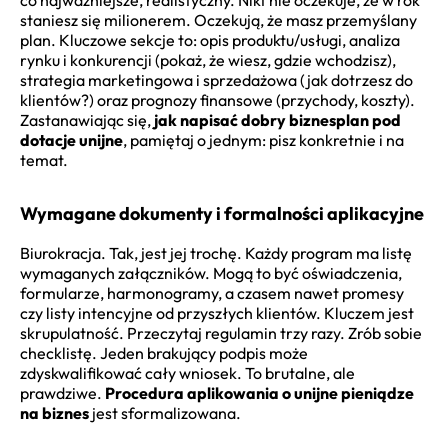
staniesz się milionerem. Oczekują, że masz przemyślany
plan. Kluczowe sekcje to: opis produktu/usługi, analiza
rynku i konkurencji (pokaż, że wiesz, gdzie wchodzisz),
strategia marketingowa i sprzedażowa (jak dotrzesz do
klientów?) oraz prognozy finansowe (przychody, koszty).
Zastanawiając się,
jak napisać dobry biznesplan pod
dotacje unijne
, pamiętaj o jednym: pisz konkretnie i na
temat.
Wymagane dokumenty i formalności aplikacyjne
Biurokracja. Tak, jest jej trochę. Każdy program ma listę
wymaganych załączników. Mogą to być oświadczenia,
formularze, harmonogramy, a czasem nawet promesy
czy listy intencyjne od przyszłych klientów. Kluczem jest
skrupulatność. Przeczytaj regulamin trzy razy. Zrób sobie
checklistę. Jeden brakujący podpis może
zdyskwalifikować cały wniosek. To brutalne, ale
prawdziwe.
Procedura aplikowania o unijne pieniądze
na biznes
jest sformalizowana.