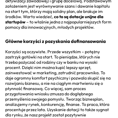
aktywizacji zawodowej) i grupę docelową. Podstawowym
założeniem jest wyrównywanie szans i dawanie kapitału
na start tym, którzy mają solidny plan, ale brakuje im
środków. Warto wiedzieć,
co to są dotacje unijne dla
startupów
– to właśnie jedna z najpopularniejszych form
pomocy dla innowacyjnych, młodych projektów.
Główne korzyści z pozyskania dofinansowania
Korzyści są oczywiste. Przede wszystkim – potężny
zastrzyk gotówki na start. To pieniądze, których nie
trzeba pożyczać od rodziny czy w banku na wysoki
procent. Dzięki nim można kupić lepszy sprzęt,
zainwestować w marketing, zatrudnić pracownika. To
daje ogromny komfort psychiczny i pozwala skupić się na
rozwijaniu biznesu, a nie na ciągłym martwieniu się o
płynność finansową. Co więcej, sam proces
przygotowania wniosku zmusza do dogłębnego
przemyślenia swojego pomysłu. Tworząc biznesplan,
analizujemy rynek, konkurencję, finanse. To praca, która
procentuje przez lata. Uzyskanie dotacji to także sygnał
dla rynku, że nasz projekt został pozytywnie