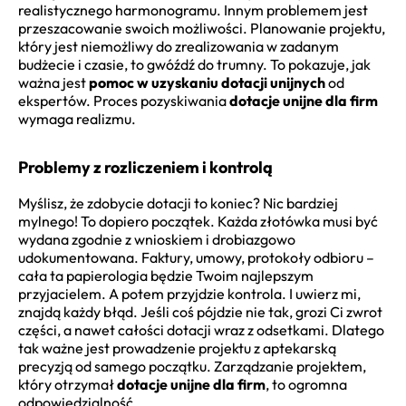
realistycznego harmonogramu. Innym problemem jest
przeszacowanie swoich możliwości. Planowanie projektu,
który jest niemożliwy do zrealizowania w zadanym
budżecie i czasie, to gwóźdź do trumny. To pokazuje, jak
ważna jest
pomoc w uzyskaniu dotacji unijnych
od
ekspertów. Proces pozyskiwania
dotacje unijne dla firm
wymaga realizmu.
Problemy z rozliczeniem i kontrolą
Myślisz, że zdobycie dotacji to koniec? Nic bardziej
mylnego! To dopiero początek. Każda złotówka musi być
wydana zgodnie z wnioskiem i drobiazgowo
udokumentowana. Faktury, umowy, protokoły odbioru –
cała ta papierologia będzie Twoim najlepszym
przyjacielem. A potem przyjdzie kontrola. I uwierz mi,
znajdą każdy błąd. Jeśli coś pójdzie nie tak, grozi Ci zwrot
części, a nawet całości dotacji wraz z odsetkami. Dlatego
tak ważne jest prowadzenie projektu z aptekarską
precyzją od samego początku. Zarządzanie projektem,
który otrzymał
dotacje unijne dla firm
, to ogromna
odpowiedzialność.