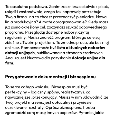
To absolutna podstawa. Zanim zaczniesz cokolwiek pisać,
usiądź i zastanów się, czego tak naprawdę potrzebuje
Twoja firma i na co chcesz przeznaczyć pieniądze. Nowa
linia produkcyjna? A może oprogramowanie? Kiedy masz
już jasno określony cel, zaczynasz szukać odpowiedniego
programu. Przeglądaj dostępne nabory, czytaj
regulaminy. Musisz znaleźć program, którego cele są
zbieżne z Twoim projektem. To żmudna praca, ale bez niej
ani rusz. Pomocna może być
lista aktualnych naborów
dotacji unijnych
, publikowana na stronach rządowych.
Analiza jest kluczowa dla pozyskania
dotacje unijne dla
firm
.
Przygotowanie dokumentacji i biznesplanu
To serce całego wniosku. Biznesplan musi być
perfekcyjny – logiczny, spójny, realistyczny i, co
najważniejsze, przekonujący. Musisz w nim udowodnić, że
Twój projekt ma sens, jest opłacalny i przyniesie
oczekiwane rezultaty. Oprócz biznesplanu, trzeba
zgromadzić całą masę innych papierów. Pytanie,
jakie