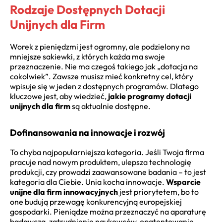
Rodzaje Dostępnych Dotacji
Unijnych dla Firm
Worek z pieniędzmi jest ogromny, ale podzielony na
mniejsze sakiewki, z których każda ma swoje
przeznaczenie. Nie ma czegoś takiego jak „dotacja na
cokolwiek”. Zawsze musisz mieć konkretny cel, który
wpisuje się w jeden z dostępnych programów. Dlatego
kluczowe jest, aby wiedzieć,
jakie programy dotacji
unijnych dla firm
są aktualnie dostępne.
Dofinansowania na innowacje i rozwój
To chyba najpopularniejsza kategoria. Jeśli Twoja firma
pracuje nad nowym produktem, ulepsza technologię
produkcji, czy prowadzi zaawansowane badania – to jest
kategoria dla Ciebie. Unia kocha innowacje.
Wsparcie
unijne dla firm innowacyjnych
jest priorytetem, bo to
one budują przewagę konkurencyjną europejskiej
gospodarki. Pieniądze można przeznaczyć na aparaturę
badawczą, zatrudnienie naukowców, opatentowanie