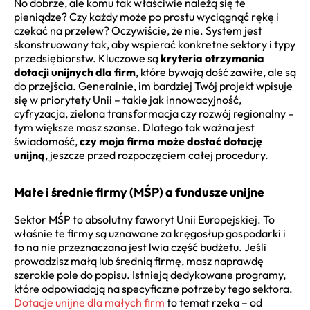
No dobrze, ale komu tak właściwie należą się te
pieniądze? Czy każdy może po prostu wyciągnąć rękę i
czekać na przelew? Oczywiście, że nie. System jest
skonstruowany tak, aby wspierać konkretne sektory i typy
przedsiębiorstw. Kluczowe są
kryteria otrzymania
dotacji unijnych dla firm
, które bywają dość zawiłe, ale są
do przejścia. Generalnie, im bardziej Twój projekt wpisuje
się w priorytety Unii – takie jak innowacyjność,
cyfryzacja, zielona transformacja czy rozwój regionalny –
tym większe masz szanse. Dlatego tak ważna jest
świadomość,
czy moja firma może dostać dotację
unijną
, jeszcze przed rozpoczęciem całej procedury.
Małe i średnie firmy (MŚP) a fundusze unijne
Sektor MŚP to absolutny faworyt Unii Europejskiej. To
właśnie te firmy są uznawane za kręgosłup gospodarki i
to na nie przeznaczana jest lwia część budżetu. Jeśli
prowadzisz małą lub średnią firmę, masz naprawdę
szerokie pole do popisu. Istnieją dedykowane programy,
które odpowiadają na specyficzne potrzeby tego sektora.
Dotacje unijne dla małych firm
to temat rzeka – od