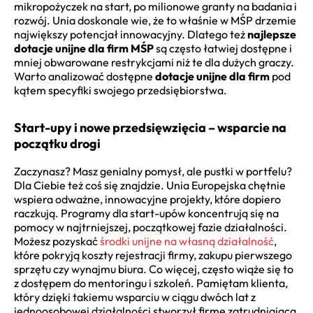
mikropożyczek na start, po milionowe granty na badania i
rozwój. Unia doskonale wie, że to właśnie w MŚP drzemie
największy potencjał innowacyjny. Dlatego też
najlepsze
dotacje unijne dla firm MŚP
są często łatwiej dostępne i
mniej obwarowane restrykcjami niż te dla dużych graczy.
Warto analizować dostępne
dotacje unijne dla firm
pod
kątem specyfiki swojego przedsiębiorstwa.
Start-upy i nowe przedsięwzięcia – wsparcie na
początku drogi
Zaczynasz? Masz genialny pomysł, ale pustki w portfelu?
Dla Ciebie też coś się znajdzie. Unia Europejska chętnie
wspiera odważne, innowacyjne projekty, które dopiero
raczkują. Programy dla start-upów koncentrują się na
pomocy w najtrniejszej, początkowej fazie działalności.
Możesz pozyskać
środki unijne na własną działalność
,
które pokryją koszty rejestracji firmy, zakupu pierwszego
sprzętu czy wynajmu biura. Co więcej, często wiąże się to
z dostępem do mentoringu i szkoleń. Pamiętam klienta,
który dzięki takiemu wsparciu w ciągu dwóch lat z
jednoosobowej działalności stworzył firmę zatrudniającą