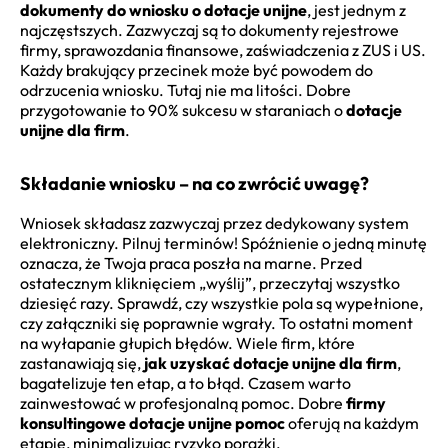
dokumenty do wniosku o dotacje unijne
, jest jednym z
najczęstszych. Zazwyczaj są to dokumenty rejestrowe
firmy, sprawozdania finansowe, zaświadczenia z ZUS i US.
Każdy brakujący przecinek może być powodem do
odrzucenia wniosku. Tutaj nie ma litości. Dobre
przygotowanie to 90% sukcesu w staraniach o
dotacje
unijne dla firm
.
Składanie wniosku – na co zwrócić uwagę?
Wniosek składasz zazwyczaj przez dedykowany system
elektroniczny. Pilnuj terminów! Spóźnienie o jedną minutę
oznacza, że Twoja praca poszła na marne. Przed
ostatecznym kliknięciem „wyślij”, przeczytaj wszystko
dziesięć razy. Sprawdź, czy wszystkie pola są wypełnione,
czy załączniki się poprawnie wgrały. To ostatni moment
na wyłapanie głupich błędów. Wiele firm, które
zastanawiają się,
jak uzyskać dotacje unijne dla firm
,
bagatelizuje ten etap, a to błąd. Czasem warto
zainwestować w profesjonalną pomoc. Dobre
firmy
konsultingowe dotacje unijne pomoc
oferują na każdym
etapie, minimalizując ryzyko porażki.