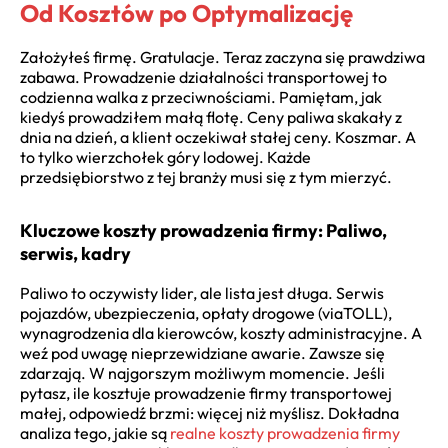
Od Kosztów po Optymalizację
Założyłeś firmę. Gratulacje. Teraz zaczyna się prawdziwa
zabawa. Prowadzenie działalności transportowej to
codzienna walka z przeciwnościami. Pamiętam, jak
kiedyś prowadziłem małą flotę. Ceny paliwa skakały z
dnia na dzień, a klient oczekiwał stałej ceny. Koszmar. A
to tylko wierzchołek góry lodowej. Każde
przedsiębiorstwo z tej branży musi się z tym mierzyć.
Kluczowe koszty prowadzenia firmy: Paliwo,
serwis, kadry
Paliwo to oczywisty lider, ale lista jest długa. Serwis
pojazdów, ubezpieczenia, opłaty drogowe (viaTOLL),
wynagrodzenia dla kierowców, koszty administracyjne. A
weź pod uwagę nieprzewidziane awarie. Zawsze się
zdarzają. W najgorszym możliwym momencie. Jeśli
pytasz, ile kosztuje prowadzenie firmy transportowej
małej, odpowiedź brzmi: więcej niż myślisz. Dokładna
analiza tego, jakie są
realne koszty prowadzenia firmy