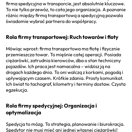
firma spedycyjna w transporcie, jest absolutnie kluczowe.
To nie tylko przewóz, to cała jego organizacja. A poznanie
różnic między firmą transportową a spedycyjną pozwala
świadomie wybrać partnera do współpracy.
Rola firmy transportowej: Ruch towarów i floty
Mówiąc wprost: firma transportowa ma flotę i fizycznie
przemieszcza towar. To mięśnie całej operacji. Posiada
ciężarówki, zatrudnia kierowców, dba o stan techniczny
pojazdów. Ich praca jest namacalna – widzisz ją na
drogach każdego dnia. To oni walczą z korkami, pogodą i
upływającym czasem. Krótkie zdania. Prosty komunikat.
Ich świat to tachograf, kilometry i terminy dostaw. Czysta
egzekucja.
Rola firmy spedycyjnej: Organizacja i
optymalizacja
Spedycja to mózg. To strategia, planowanie i biurokracja.
Spedytor nie musi mieć ani jednej własnej ciężarówki!