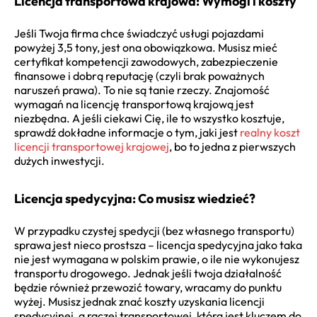
Licencja transportowa krajowa: Wymogi i koszty
Jeśli Twoja firma chce świadczyć usługi pojazdami
powyżej 3,5 tony, jest ona obowiązkowa. Musisz mieć
certyfikat kompetencji zawodowych, zabezpieczenie
finansowe i dobrą reputację (czyli brak poważnych
naruszeń prawa). To nie są tanie rzeczy. Znajomość
wymagań na licencję transportową krajową jest
niezbędna. A jeśli ciekawi Cię, ile to wszystko kosztuje,
sprawdź dokładne informacje o tym, jaki jest
realny koszt
licencji transportowej krajowej
, bo to jedna z pierwszych
dużych inwestycji.
Licencja spedycyjna: Co musisz wiedzieć?
W przypadku czystej spedycji (bez własnego transportu)
sprawa jest nieco prostsza – licencja spedycyjna jako taka
nie jest wymagana w polskim prawie, o ile nie wykonujesz
transportu drogowego. Jednak jeśli twoja działalność
będzie również przewozić towary, wracamy do punktu
wyżej. Musisz jednak znać koszty uzyskania licencji
spedycyjnej, a raczej transportowej, która jest kluczem do