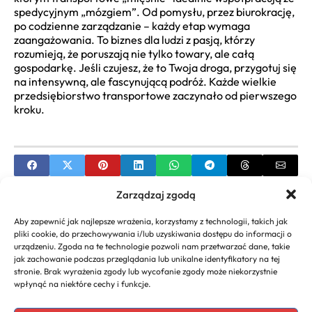
spedycyjnym „mózgiem”. Od pomysłu, przez biurokrację,
po codzienne zarządzanie – każdy etap wymaga
zaangażowania. To biznes dla ludzi z pasją, którzy
rozumieją, że poruszają nie tylko towary, ale całą
gospodarkę. Jeśli czujesz, że to Twoja droga, przygotuj się
na intensywną, ale fascynującą podróż. Każde wielkie
przedsiębiorstwo transportowe zaczynało od pierwszego
kroku.
Zarządzaj zgodą
PREVIOUS
Aby zapewnić jak najlepsze wrażenia, korzystamy z technologii, takich jak
Składki ZUS dla emeryta prowadzącego
pliki cookie, do przechowywania i/lub uzyskiwania dostępu do informacji o
działalność gospodarczą
urządzeniu. Zgoda na te technologie pozwoli nam przetwarzać dane, takie
jak zachowanie podczas przeglądania lub unikalne identyfikatory na tej
NEXT
stronie. Brak wyrażenia zgody lub wycofanie zgody może niekorzystnie
wpłynąć na niektóre cechy i funkcje.
Jak założyć salon kosmetyczny poradnik