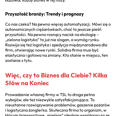
bazować każdy biznes w tej niszy.
Przyszłość branży: Trendy i prognozy
Co nas czeka? Na pewno więcej automatyzacji. Mówi się o
autonomicznych ciężarówkach, choć to jeszcze pieśń
przyszłości. Na pewno rosnący nacisk na ekologię –
„zielona logistyka” to już nie slogan, a wymóg rynku.
Rozwija się też logistyka i spedycja międzynarodowa dla
firm, otwierając nowe rynki. Solidna firma musi być
elastyczna i gotowa na zmiany. Kto stanie w miejscu, ten
zostanie z tyłu.
Więc, czy to Biznes dla Ciebie? Kilka
Słów na Koniec
Prowadzenie własnej firmy w TSL to droga pełna
wybojów, ale też niezwykle satysfakcjonująca. To
nieustanne rozwiązywanie problemów, gaszenie pożarów
i logistyczna żonglerka. Skuteczna firma to organizm, w
którym transportowe „mięśnie” idealnie współpracują ze