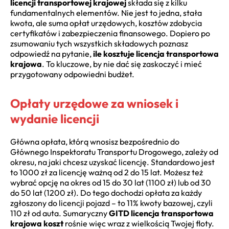
licencji transportowej krajowej
składa się z kilku
fundamentalnych elementów. Nie jest to jedna, stała
kwota, ale suma opłat urzędowych, kosztów zdobycia
certyfikatów i zabezpieczenia finansowego. Dopiero po
zsumowaniu tych wszystkich składowych poznasz
odpowiedź na pytanie,
ile kosztuje licencja transportowa
krajowa
. To kluczowe, by nie dać się zaskoczyć i mieć
przygotowany odpowiedni budżet.
Opłaty urzędowe za wniosek i
wydanie licencji
Główna opłata, którą wnosisz bezpośrednio do
Głównego Inspektoratu Transportu Drogowego, zależy od
okresu, na jaki chcesz uzyskać licencję. Standardowo jest
to 1000 zł za licencję ważną od 2 do 15 lat. Możesz też
wybrać opcję na okres od 15 do 30 lat (1100 zł) lub od 30
do 50 lat (1200 zł). Do tego dochodzi opłata za każdy
zgłoszony do licencji pojazd – to 11% kwoty bazowej, czyli
110 zł od auta. Sumaryczny
GITD licencja transportowa
krajowa koszt
rośnie więc wraz z wielkością Twojej floty.