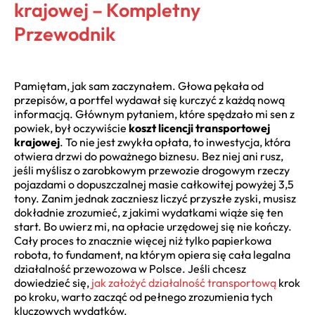
krajowej – Kompletny
Przewodnik
Pamiętam, jak sam zaczynałem. Głowa pękała od
przepisów, a portfel wydawał się kurczyć z każdą nową
informacją. Głównym pytaniem, które spędzało mi sen z
powiek, był oczywiście
koszt licencji transportowej
krajowej
. To nie jest zwykła opłata, to inwestycja, która
otwiera drzwi do poważnego biznesu. Bez niej ani rusz,
jeśli myślisz o zarobkowym przewozie drogowym rzeczy
pojazdami o dopuszczalnej masie całkowitej powyżej 3,5
tony. Zanim jednak zaczniesz liczyć przyszłe zyski, musisz
dokładnie zrozumieć, z jakimi wydatkami wiąże się ten
start. Bo uwierz mi, na opłacie urzędowej się nie kończy.
Cały proces to znacznie więcej niż tylko papierkowa
robota, to fundament, na którym opiera się cała legalna
działalność przewozowa w Polsce. Jeśli chcesz
dowiedzieć się,
jak założyć działalność transportową
krok
po kroku, warto zacząć od pełnego zrozumienia tych
kluczowych wydatków.