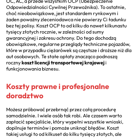
OC, AC, a przede wszystkim OCP (Ubezpieczenie
Odpowiedzialności Cywilnej Przewoźnika). To ostatnie,
choć nieobowiązkowe, jest standardem rynkowym i
żaden poważny zleceniodawca nie powierzy Ci ładunku
bez tej polisy. Koszt OCP to od kilku do nawet kilkunastu
tysięcy złotych rocznie, w zależności od sumy
gwarancyjnej i zakresu ochrony. Do tego dochodzą
obowiązkowe, regularne przeglądy techniczne pojazdów,
które w przypadku ciężarówek są częstsze i droższe niż dla
aut osobowych. Te stałe opłaty znacząco podnoszą
roczny
koszt licencji transportowej krajowej
i
funkcjonowania biznesu.
Koszty prawne i profesjonalne
doradztwo
Możesz próbować przebrnąć przez całą procedurę
samodzielnie. I wiele osób tak robi. Ale czasem warto
zapłacić specjaliście, który wypełni wszystkie wnioski,
dopilnuje terminów i pomoże uniknąć błędów. Koszt
takiej usługi to od kilkuset do kilku tysięcy złotych, ale