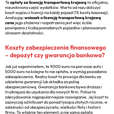
Te
opłaty za licencję transportową krajową
to oficjalna,
nieunikniona część wydatków. Warto od razu doliczyć
koszt wypisu z licencji na każdy pojazd (1% kwoty bazowej).
Analizując
wniosek o licencję transportową krajową
cena
jego złożenia i rozpatrzenia jest więc ściśle
powiązana z liczbą posiadanych pojazdów i planowanym
okresem działalności.
Koszty zabezpieczenia finansowego
– depozyt czy gwarancja bankowa?
Jak już wspomniałem, te 9000 euro na pierwsze auto i
5000 euro na kolejne to nie opłata, a wymóg posiadania
zabezpieczenia. Realny koszt to prowizja dla banku za
udzielenie gwarancji lub składka za polisę
ubezpieczeniową. Gwarancja bankowa bywa droższa i
trudniejsza do uzyskania dla nowych firm. Polisa to
zdecydowanie najpopularniejsze rozwiązanie. Jej koszt to
zazwyczaj od kilkuset do ponad tysiąca złotych rocznie, w
zależności od ubezpieczyciela, wielkości floty i historii
firmy. To właśnie ten element, a nie sama opłata