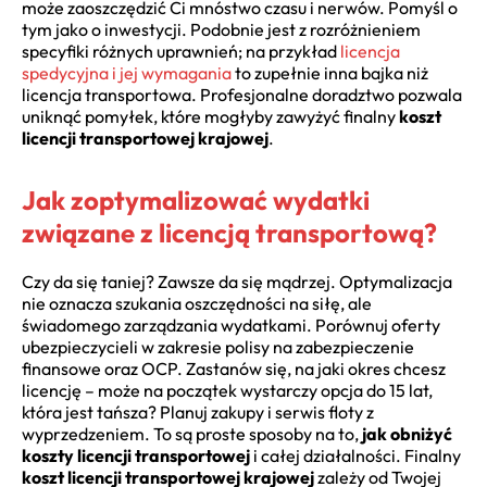
może zaoszczędzić Ci mnóstwo czasu i nerwów. Pomyśl o
tym jako o inwestycji. Podobnie jest z rozróżnieniem
specyfiki różnych uprawnień; na przykład
licencja
spedycyjna i jej wymagania
to zupełnie inna bajka niż
licencja transportowa. Profesjonalne doradztwo pozwala
uniknąć pomyłek, które mogłyby zawyżyć finalny
koszt
licencji transportowej krajowej
.
Jak zoptymalizować wydatki
związane z licencją transportową?
Czy da się taniej? Zawsze da się mądrzej. Optymalizacja
nie oznacza szukania oszczędności na siłę, ale
świadomego zarządzania wydatkami. Porównuj oferty
ubezpieczycieli w zakresie polisy na zabezpieczenie
finansowe oraz OCP. Zastanów się, na jaki okres chcesz
licencję – może na początek wystarczy opcja do 15 lat,
która jest tańsza? Planuj zakupy i serwis floty z
wyprzedzeniem. To są proste sposoby na to,
jak obniżyć
koszty licencji transportowej
i całej działalności. Finalny
koszt licencji transportowej krajowej
zależy od Twojej