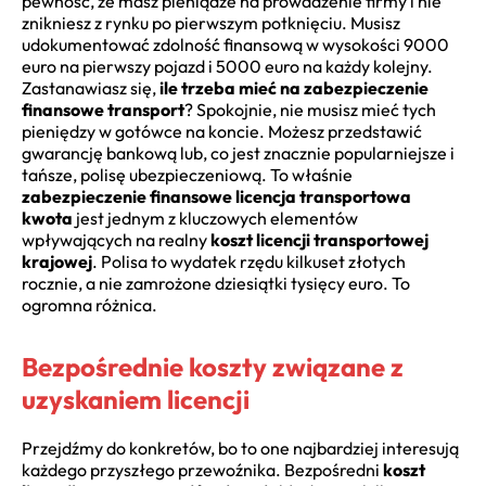
pewność, że masz pieniądze na prowadzenie firmy i nie
znikniesz z rynku po pierwszym potknięciu. Musisz
udokumentować zdolność finansową w wysokości 9000
euro na pierwszy pojazd i 5000 euro na każdy kolejny.
Zastanawiasz się,
ile trzeba mieć na zabezpieczenie
finansowe transport
? Spokojnie, nie musisz mieć tych
pieniędzy w gotówce na koncie. Możesz przedstawić
gwarancję bankową lub, co jest znacznie popularniejsze i
tańsze, polisę ubezpieczeniową. To właśnie
zabezpieczenie finansowe licencja transportowa
kwota
jest jednym z kluczowych elementów
wpływających na realny
koszt licencji transportowej
krajowej
. Polisa to wydatek rzędu kilkuset złotych
rocznie, a nie zamrożone dziesiątki tysięcy euro. To
ogromna różnica.
Bezpośrednie koszty związane z
uzyskaniem licencji
Przejdźmy do konkretów, bo to one najbardziej interesują
każdego przyszłego przewoźnika. Bezpośredni
koszt