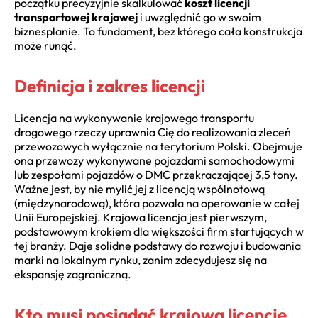
początku precyzyjnie skalkulować
koszt licencji
transportowej krajowej
i uwzględnić go w swoim
biznesplanie. To fundament, bez którego cała konstrukcja
może runąć.
Definicja i zakres licencji
Licencja na wykonywanie krajowego transportu
drogowego rzeczy uprawnia Cię do realizowania zleceń
przewozowych wyłącznie na terytorium Polski. Obejmuje
ona przewozy wykonywane pojazdami samochodowymi
lub zespołami pojazdów o DMC przekraczającej 3,5 tony.
Ważne jest, by nie mylić jej z licencją wspólnotową
(międzynarodową), która pozwala na operowanie w całej
Unii Europejskiej. Krajowa licencja jest pierwszym,
podstawowym krokiem dla większości firm startujących w
tej branży. Daje solidne podstawy do rozwoju i budowania
marki na lokalnym rynku, zanim zdecydujesz się na
ekspansję zagraniczną.
Kto musi posiadać krajową licencję