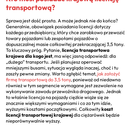
transportową?
Sprawa jest dość prosta. A może jednak nie do końca?
Generalnie, obowiązek posiadania licencji dotyczy
każdego przedsiębiorcy, który chce zarobkowo przewozić
towary pojazdami lub zespołami pojazdów o
dopuszczalnej masie całkowitej przekraczającej 3,5 tony.
To kluczowy próg. Pytanie,
licencja transportowa
krajowa dla kogo jest
, ma więc jasną odpowiedź: dla
„dużego” transportu. Jeśli planujesz operować
mniejszymi busami, sytuacja wygląda inaczej, choć i tu
zaszły pewne zmiany. Warto zgłębić temat,
jak założyć
firmę transportową do 3,5 tony
, ponieważ od niedawna
również w tym segmencie wymagane jest zezwolenie na
wykonywanie zawodu przewoźnika drogowego. Jednak
to właśnie licencja na pojazdy ciężkie wiąże się ze
znacznie większymi wymaganiami i co za tym idzie,
wyższymi kosztami początkowymi. Całkowity
koszt
licencji transportowej krajowej
dla ciężarówek będzie
nieporównywalnie wyższy.