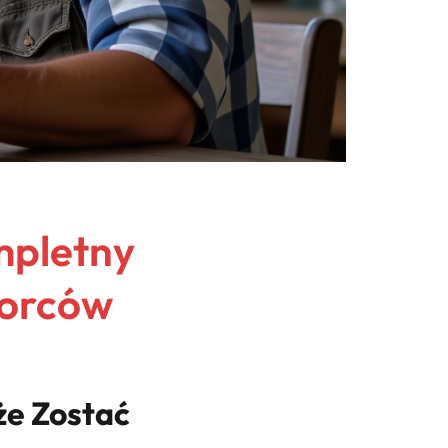
mpletny
iorców
że Zostać