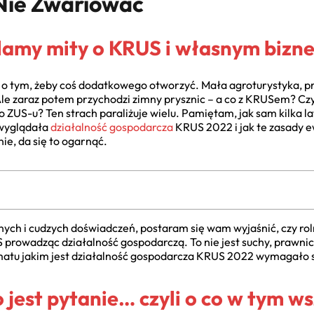
 Nie Zwariować
lamy mity o KRUS i własnym bizne
ał o tym, żeby coś dodatkowego otworzyć. Mała agroturystyka, p
le zaraz potem przychodzi zimny prysznic – a co z KRUSem? Czy 
o ZUS-u? Ten strach paraliżuje wielu. Pamiętam, jak sam kilka
 wyglądała
działalność gospodarcza
KRUS 2022 i jak te zasady 
ie, da się to ogarnąć.
ych i cudzych doświadczeń, postaram się wam wyjaśnić, czy rol
S prowadząc działalność gospodarczą. To nie jest suchy, prawnic
tematu jakim jest działalność gospodarcza KRUS 2022 wymagało s
jest pytanie… czyli o co w tym w