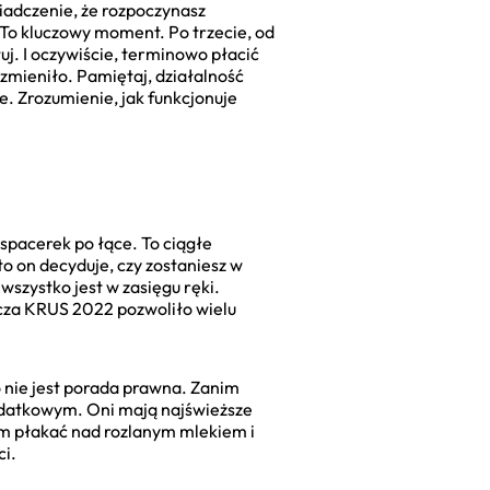
wiadczenie, że rozpoczynasz
 To kluczowy moment. Po trzecie, od
j. I oczywiście, terminowo płacić
e zmieniło. Pamiętaj, działalność
. Zrozumienie, jak funkcjonuje
 spacerek po łące. To ciągłe
to on decyduje, czy zostaniesz w
wszystko jest w zasięgu ręki.
rcza KRUS 2022 pozwoliło wielu
o nie jest porada prawna. Zanim
podatkowym. Oni mają najświeższe
em płakać nad rozlanym mlekiem i
ci.