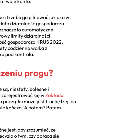
na twoje konto.
ku i trzeba go pilnować jak oka w
lądała działalność gospodarcza
ę oznaczało automatyczne
owy limity działalności
alność gospodarcza KRUS 2022,
tety codzienna walka z
ko pod kontrolą.
oczeniu progu?
 są, niestety, bolesne i
z zarejestrować się w
Zakładu
Na początku może jest trochę lżej, bo
yś się kończą. A potem? Potem
ne jest, aby zrozumieć, że
ecyzja o tym, czy opłaca się