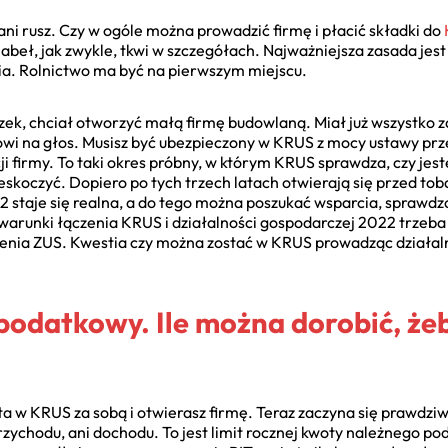
ni rusz. Czy w ogóle można prowadzić firmę i płacić składki do
iabeł, jak zwykle, tkwi w szczegółach. Najważniejsza zasada jest
. Rolnictwo ma być na pierwszym miejscu.
zek, chciał otworzyć małą firmę budowlaną. Miał już wszystko za
wi na głos. Musisz być ubezpieczony w KRUS z mocy ustawy przez
ji firmy. To taki okres próbny, w którym KRUS sprawdza, czy jes
zeskoczyć. Dopiero po tych trzech latach otwierają się przed tob
 staje się realna, a do tego można poszukać wsparcia, sprawdz
arunki łączenia KRUS i działalności gospodarczej 2022 trzeba s
acenia ZUS. Kwestia czy można zostać w KRUS prowadząc działa
 podatkowy. Ile można dorobić, że
ta w KRUS za sobą i otwierasz firmę. Teraz zaczyna się prawdziw
t przychodu, ani dochodu. To jest limit rocznej kwoty należnego