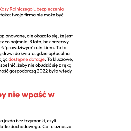
Kasy Rolniczego Ubezpieczenia
 taka: twoja firma nie może być
planowane, ale okazało się, że jest
 co najmniej 3 lata, bez przerwy,
teś 'prawdziwym’ rolnikiem. To to
ą drzwi do świata, gdzie opłacalna
ając
dostępne dotacje
. To kluczowe,
pełnić, żeby nie obudzić się z ręką
lność gospodarczą 2022 była wtedy
by nie wpaść w
a jazda bez trzymanki, czyli
 podatku dochodowego. Co to oznacza