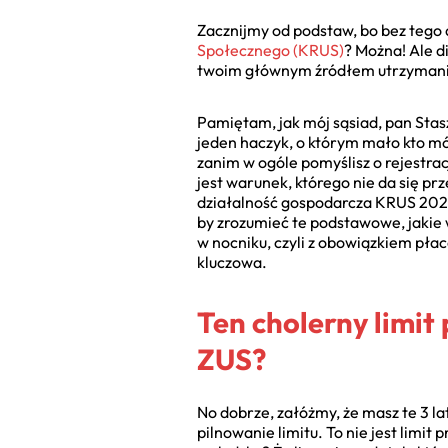
Zacznijmy od podstaw, bo bez tego a
Społecznego (KRUS)
? Można! Ale d
twoim głównym źródłem utrzymania
Pamiętam, jak mój sąsiad, pan Stas
jeden haczyk, o którym mało kto mó
zanim w ogóle pomyślisz o rejestrac
jest warunek, którego nie da się pr
działalność gospodarcza KRUS 2022
by zrozumieć te podstawowe, jakie w
w nocniku, czyli z obowiązkiem pł
kluczowa.
Ten cholerny limit
ZUS?
No dobrze, załóżmy, że masz te 3 la
pilnowanie limitu. To nie jest limi