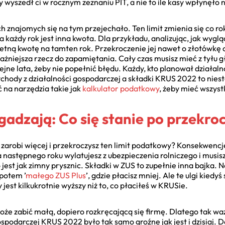
ry wyszedł ci w rocznym zeznaniu PIT, a nie to ile kasy wpłynęło 
ch znajomych się na tym przejechało. Ten limit zmienia się co ro
 na każdy rok jest inna kwota. Dla przykładu, analizując, jak wyg
etną kwotę na tamten rok. Przekroczenie jej nawet o złotówk
żniejsza rzecz do zapamiętania. Cały czas musisz mieć z tyłu gł
ejne lata, żeby nie popełnić błędu. Każdy, kto planował dział
ychody z działalności gospodarczej a składki KRUS 2022 to nies
 na narzędzia takie jak
kalkulator podatkowy
, żeby mieć wszyst
zgadzają: Co się stanie po przekr
ma zarobi więcej i przekroczysz ten limit podatkowy? Konsekwencje
 następnego roku wylatujesz z ubezpieczenia rolniczego i musis
o jest jak zimny prysznic. Składki w ZUS to zupełnie inna bajka. 
 potem ’
małego ZUS Plus
’, gdzie płacisz mniej. Ale te ulgi kied
 jest kilkukrotnie wyższy niż to, co płaciłeś w KRUSie.
oże zabić małą, dopiero rozkręcającą się firmę. Dlatego tak waż
ospodarczej KRUS 2022 było tak samo groźne jak jest i dzisiaj. D