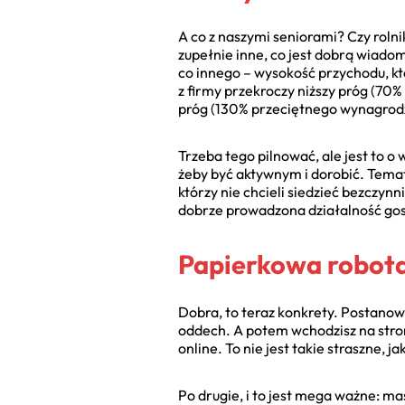
A co z naszymi seniorami? Czy rolni
zupełnie inne, co jest dobrą wiadom
co innego – wysokość przychodu, któ
z firmy przekroczy niższy próg (70
próg (130% przeciętnego wynagrodz
Trzeba tego pilnować, ale jest to o
żeby być aktywnym i dorobić. Temat
którzy nie chcieli siedzieć bezczy
dobrze prowadzona działalność go
Papierkowa robota,
Dobra, to teraz konkrety. Postanow
oddech. A potem wchodzisz na str
online. To nie jest takie straszne, ja
Po drugie, i to jest mega ważne: ma