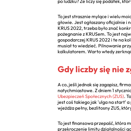
po ludzku? Że liczy się podatek, któ
To jest strasznie mylące i wielu moi
głowie. Jest ogłaszany oficjalnie i
KRUS 2022, trzeba było znać konkr
pożegnanie z KRUSem. To jest najwa
gospodarczej KRUS 2022 i te na kol
musiał to wiedzieć. Pilnowanie prz
kalkulatorem. Warto wtedy zerknąć
Gdy liczby się nie 
A co, jeśli jednak się zagapisz, fir
natychmiastowe. Z dniem 1 stycznia
Ubezpieczeń Społecznych (ZUS)
. T
jest coś takiego jak 'ulga na start’ a
wjeżdża pełny, bezlitosny ZUS, który
To jest finansowa przepaść, która m
przekroczenie limitu działalności g