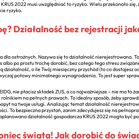
 KRUS 2022 musi uwzględniać to ryzyko. Wielu przekonało się,
lkie ryzyko.
ę? Działalność bez rejestracji jak
a dla ostrożnych. Nazywa się to działalność nierejestrowana. To
albo po prostu trochę dorobić, bez całego tego stresu związane
działalność, o ile Twój miesięczny przychód (to co dostajesz od
wyczaj połowy minimalnego wynagrodzenia. To jest super spra
EIDG, nie płacisz składek ZUS, a co najważniejsze – nie ma to 
 rolnikiem na pełnych prawach. To idealny sposób, żeby spraw
popyt na twoje usługi. Analizując temat działalność nierejestro
ości. To bezpieczna przystań, zanim zdecydujesz się na pełnop
zaplanowana działalność gospodarcza KRUS 2022 mogła być po
oniec świata! Jak dorobić do świ