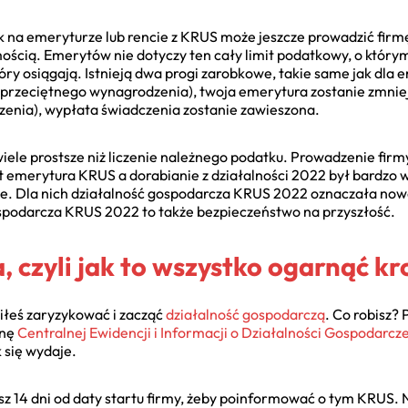
k na emeryturze lub rencie z KRUS może jeszcze prowadzić firmę?
ością. Emerytów nie dotyczy ten cały limit podatkowy, o którym 
ry osiągają. Istnieją dwa progi zarobkowe, takie same jak dla 
% przeciętnego wynagrodzenia), twoja emerytura zostanie zmniej
enia), wypłata świadczenia zostanie zawieszona.
 wiele prostsze niż liczenie należnego podatku. Prowadzenie fir
 emerytura KRUS a dorabianie z działalności 2022 był bardzo wa
nnie. Dla nich działalność gospodarcza KRUS 2022 oznaczała no
spodarcza KRUS 2022 to także bezpieczeństwo na przyszłość.
 czyli jak to wszystko ogarnąć kr
iłeś zaryzykować i zacząć
działalność gospodarczą
. Co robisz? 
onę
Centralnej Ewidencji i Informacji o Działalności Gospodarcz
k się wydaje.
sz 14 dni od daty startu firmy, żeby poinformować o tym KRUS. N