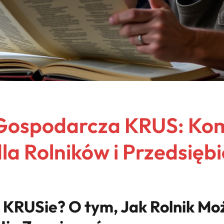
 Gospodarcza KRUS: Ko
la Rolników i Przedsięb
KRUSie? O tym, Jak Rolnik Mo