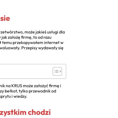
sie
rzetwórstwo, może jakieś usługi dla
jak założę firmę, to od razu
 lat temu przekopywałem internet w
ewoluowały. Przepisy wydawały się
nik na KRUS może założyć firmę i
zy bełkot, tylko przewodnik od
prytu i wiedzy.
szystkim chodzi