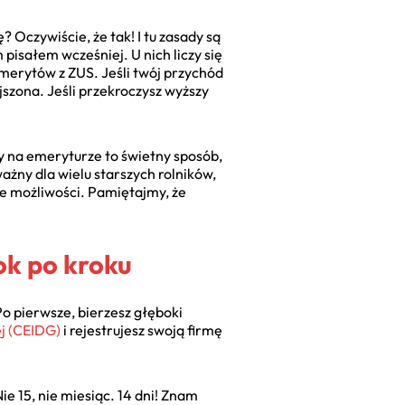
 Oczywiście, że tak! I tu zasady są
pisałem wcześniej. U nich liczy się
emerytów z ZUS. Jeśli twój przychód
szona. Jeśli przekroczysz wyższy
my na emeryturze to świetny sposób,
żny dla wielu starszych rolników,
we możliwości. Pamiętajmy, że
ok po kroku
Po pierwsze, bierzesz głęboki
ej (CEIDG)
i rejestrujesz swoją firmę
ie 15, nie miesiąc. 14 dni! Znam