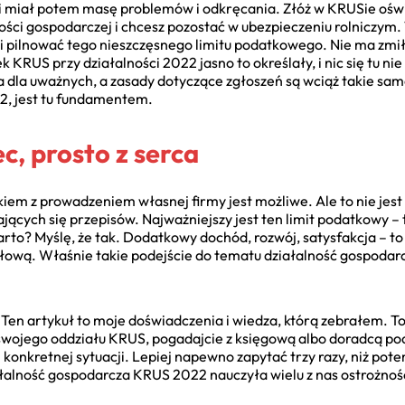
dni i miał potem masę problemów i odkręcania. Złóż w KRUSie oś
ości gospodarczej i chcesz pozostać w ubezpieczeniu rolniczym.
i pilnować tego nieszczęsnego limitu podatkowego. Nie ma zmiłu
 KRUS przy działalności 2022 jasno to określały, i nic się tu ni
dla uważnych, a zasady dotyczące zgłoszeń są wciąż takie same
2, jest tu fundamentem.
c, prosto z serca
ikiem z prowadzeniem własnej firmy jest możliwe. Ale to nie jest
ających się przepisów. Najważniejszy jest ten limit podatkowy – 
to? Myślę, że tak. Dodatkowy dochód, rozwój, satysfakcja – to 
głową. Właśnie takie podejście do tematu działalność gospoda
. Ten artykuł to moje doświadczenia i wiedza, którą zebrałem. T
do swojego oddziału KRUS, pogadajcie z księgową albo doradcą 
onkretnej sytuacji. Lepiej napewno zapytać trzy razy, niż pot
łalność gospodarcza KRUS 2022 nauczyła wielu z nas ostrożnoś