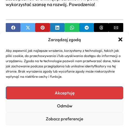
wykorzystać szansę na rozwój. Powodzenia!
Zarządzaj zgodą
PREVIOUS
Aby zapewnić jak najlepsze wrażenia, korzystamy z technologii, takich jak
Urlop wychowawczy przedsiębiorcy – Poradnik
pliki cookie, do przechowywania i/lub uzyskiwania dostępu do informacji o
urządzeniu. Zgoda na te technologie pozwoli nam przetwarzać dane, takie
NEXT
jak zachowanie podczas przeglądania lub unikalne identyfikatory na tej
stronie. Brak wyrażenia zgody lub wycofanie zgody może niekorzystnie
Jak wybrać nazwę firmy jdg – Praktyczny
wpłynąć na niektóre cechy i funkcje.
Poradnik
Akceptuję
Odmów
Copyright 2026. All rights
Polityka
reserved powered by
Prywatności
Zobacz preferencje
naturoda.eu