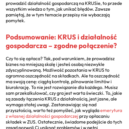
prowadzić działalność gospodarczą na KRUSie, to przede
wszystkim wiedza o tym, jak unikać błędów. Zawsze
pamiętaj, że w tym temacie przepisy nie wybaczają
pomyłek.
Podsumowanie: KRUS i działalność
gospodarcza – zgodne połączenie?
Czy to się opłaca? Tak, pod warunkiem, że prowadzisz
biznes na mniejszą skalę i jesteś osobą niezwykle
zdyscyplinowaną. Możliwość pozostania w KRUS to
ogromna oszczędność na składkach. Ale ta oszczędność
ma swoją cenę: ciągłą kontrolę, pilnowanie limitów i
biurokrację. To nie jest rozwiązanie dla każdego. Musisz
sam przekalkulować, czy gra jest warta świeczki. To, jakie
są zasady łączenia KRUS z działalnością, jest jasne, ale
wymaga stałej uwagi. Zastanawiając się nad
przyszłością, warto też pomyśleć, jak wygląda
emerytura
z własnej działalności gospodarczej
przy opłacaniu
składek w ZUS. Ostatecznie, świadome podejście do tych
zasad pozwoli Ci uniknąć problemów i w pełni