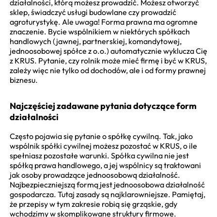
działalności, którą możesz prowadzić. Możesz otworzyć
sklep, świadczyć usługi budowlane czy prowadzić
agroturystykę. Ale uwaga! Forma prawna ma ogromne
znaczenie. Bycie wspólnikiem w niektórych spółkach
handlowych (jawnej, partnerskiej, komandytowej,
jednoosobowej spółce z o.o.) automatycznie wyklucza Cię
z KRUS. Pytanie, czy rolnik może mieć firmę i być w KRUS,
zależy więc nie tylko od dochodów, ale i od formy prawnej
biznesu.
Najczęściej zadawane pytania dotyczące form
działalności
Często pojawia się pytanie o spółkę cywilną. Tak, jako
wspólnik spółki cywilnej możesz pozostać w KRUS, o ile
spełniasz pozostałe warunki. Spółka cywilna nie jest
spółką prawa handlowego, a jej wspólnicy są traktowani
jak osoby prowadzące jednoosobową działalność.
Najbezpieczniejszą formą jest jednoosobowa działalność
gospodarcza. Tutaj zasady są najklarowniejsze. Pamiętaj,
że przepisy w tym zakresie robią się grząskie, gdy
wchodzimy w skomplikowane struktury firmowe.