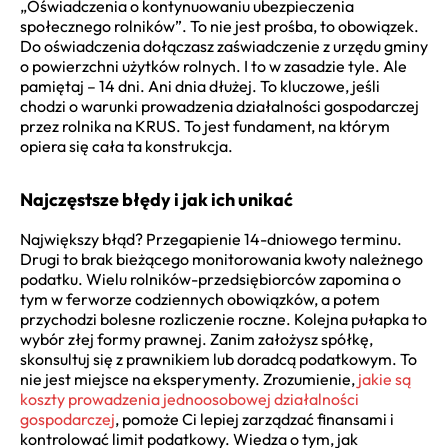
„Oświadczenia o kontynuowaniu ubezpieczenia
społecznego rolników”. To nie jest prośba, to obowiązek.
Do oświadczenia dołączasz zaświadczenie z urzędu gminy
o powierzchni użytków rolnych. I to w zasadzie tyle. Ale
pamiętaj – 14 dni. Ani dnia dłużej. To kluczowe, jeśli
chodzi o warunki prowadzenia działalności gospodarczej
przez rolnika na KRUS. To jest fundament, na którym
opiera się cała ta konstrukcja.
Najczęstsze błędy i jak ich unikać
Największy błąd? Przegapienie 14-dniowego terminu.
Drugi to brak bieżącego monitorowania kwoty należnego
podatku. Wielu rolników-przedsiębiorców zapomina o
tym w ferworze codziennych obowiązków, a potem
przychodzi bolesne rozliczenie roczne. Kolejna pułapka to
wybór złej formy prawnej. Zanim założysz spółkę,
skonsultuj się z prawnikiem lub doradcą podatkowym. To
nie jest miejsce na eksperymenty. Zrozumienie,
jakie są
koszty prowadzenia jednoosobowej działalności
gospodarczej
, pomoże Ci lepiej zarządzać finansami i
kontrolować limit podatkowy. Wiedza o tym, jak