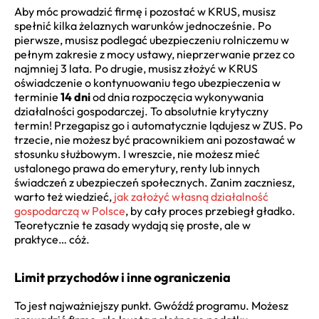
Aby móc prowadzić firmę i pozostać w KRUS, musisz
spełnić kilka żelaznych warunków jednocześnie. Po
pierwsze, musisz podlegać ubezpieczeniu rolniczemu w
pełnym zakresie z mocy ustawy, nieprzerwanie przez co
najmniej 3 lata. Po drugie, musisz złożyć w KRUS
oświadczenie o kontynuowaniu tego ubezpieczenia w
terminie
14 dni
od dnia rozpoczęcia wykonywania
działalności gospodarczej. To absolutnie krytyczny
termin! Przegapisz go i automatycznie lądujesz w ZUS. Po
trzecie, nie możesz być pracownikiem ani pozostawać w
stosunku służbowym. I wreszcie, nie możesz mieć
ustalonego prawa do emerytury, renty lub innych
świadczeń z ubezpieczeń społecznych. Zanim zaczniesz,
warto też wiedzieć,
jak założyć własną działalność
gospodarczą w Polsce
, by cały proces przebiegł gładko.
Teoretycznie te zasady wydają się proste, ale w
praktyce… cóż.
Limit przychodów i inne ograniczenia
To jest najważniejszy punkt. Gwóźdź programu. Możesz