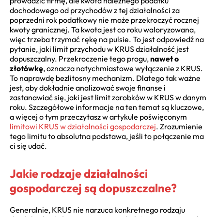
prowadzić firmę, ale kwota należnego podatku
dochodowego od przychodów z tej działalności za
poprzedni rok podatkowy nie może przekroczyć rocznej
kwoty granicznej. Ta kwota jest co roku waloryzowana,
więc trzeba trzymać rękę na pulsie. To jest odpowiedź na
pytanie, jaki limit przychodu w KRUS działalność jest
dopuszczalny. Przekroczenie tego progu,
nawet o
złotówkę
, oznacza natychmiastowe wyłączenie z KRUS.
To naprawdę bezlitosny mechanizm. Dlatego tak ważne
jest, aby dokładnie analizować swoje finanse i
zastanawiać się, jaki jest limit zarobków w KRUS w danym
roku. Szczegółowe informacje na ten temat są kluczowe,
a więcej o tym przeczytasz w artykule poświęconym
limitowi KRUS w działalności gospodarczej
. Zrozumienie
tego limitu to absolutna podstawa, jeśli to połączenie ma
ci się udać.
Jakie rodzaje działalności
gospodarczej są dopuszczalne?
Generalnie, KRUS nie narzuca konkretnego rodzaju