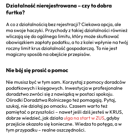
Działalność nierejestrowana – czy to dobra
furtka?
A co z działalnością bez rejestracji? Ciekawa opcja, ale
ma swoje haczyki. Przychody z takiej działalności również
wliczają się do ogólnego limitu, który może skutkować
obowiązkiem zapłaty podatku, a to z kolei wpłynie na twój
roczny limit krus działalność gospodarczą. To nie jest
magiczny sposób na obejście przepisów.
Nie bój się prosić o pomoc
Nie musisz być w tym sam. Korzystaj z pomocy doradców
podatkowych i księgowych. Inwestycja w profesjonalne
doradztwo zwróci się z nawiązką w postaci spokoju.
Ośrodki Doradztwa Rolniczego też pomagają. Pytaj,
szukaj, nie działaj po omacku. Czasem warto też
pamiętać o przyszłości – nawet jeśli dziś jesteś w KRUS,
dobrze wiedzieć, jak działa
ulga na start w ZUS
, gdyby
przejście okazało się konieczne. Wiedza to potęga, a w
tym przypadku – realne oszczędności.