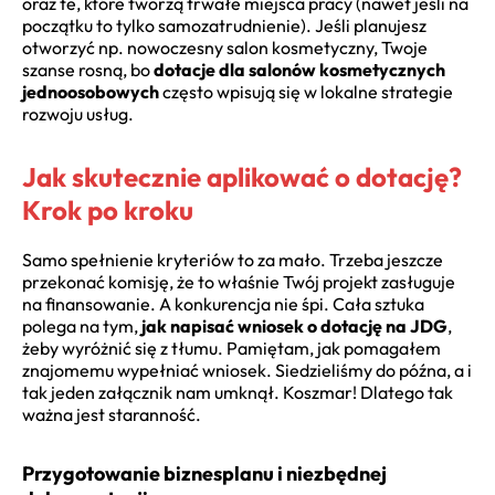
oraz te, które tworzą trwałe miejsca pracy (nawet jeśli na
początku to tylko samozatrudnienie). Jeśli planujesz
otworzyć np. nowoczesny salon kosmetyczny, Twoje
szanse rosną, bo
dotacje dla salonów kosmetycznych
jednoosobowych
często wpisują się w lokalne strategie
rozwoju usług.
Jak skutecznie aplikować o dotację?
Krok po kroku
Samo spełnienie kryteriów to za mało. Trzeba jeszcze
przekonać komisję, że to właśnie Twój projekt zasługuje
na finansowanie. A konkurencja nie śpi. Cała sztuka
polega na tym,
jak napisać wniosek o dotację na JDG
,
żeby wyróżnić się z tłumu. Pamiętam, jak pomagałem
znajomemu wypełniać wniosek. Siedzieliśmy do późna, a i
tak jeden załącznik nam umknął. Koszmar! Dlatego tak
ważna jest staranność.
Przygotowanie biznesplanu i niezbędnej