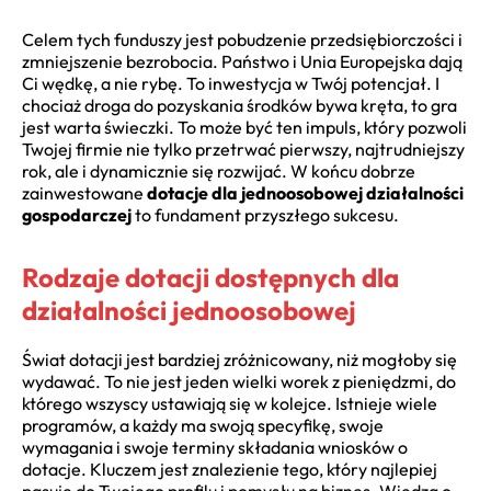
Celem tych funduszy jest pobudzenie przedsiębiorczości i
zmniejszenie bezrobocia. Państwo i Unia Europejska dają
Ci wędkę, a nie rybę. To inwestycja w Twój potencjał. I
chociaż droga do pozyskania środków bywa kręta, to gra
jest warta świeczki. To może być ten impuls, który pozwoli
Twojej firmie nie tylko przetrwać pierwszy, najtrudniejszy
rok, ale i dynamicznie się rozwijać. W końcu dobrze
zainwestowane
dotacje dla jednoosobowej działalności
gospodarczej
to fundament przyszłego sukcesu.
Rodzaje dotacji dostępnych dla
działalności jednoosobowej
Świat dotacji jest bardziej zróżnicowany, niż mogłoby się
wydawać. To nie jest jeden wielki worek z pieniędzmi, do
którego wszyscy ustawiają się w kolejce. Istnieje wiele
programów, a każdy ma swoją specyfikę, swoje
wymagania i swoje terminy składania wniosków o
dotacje. Kluczem jest znalezienie tego, który najlepiej
pasuje do Twojego profilu i pomysłu na biznes. Wiedza o