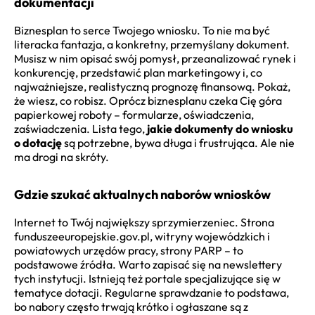
dokumentacji
Biznesplan to serce Twojego wniosku. To nie ma być
literacka fantazja, a konkretny, przemyślany dokument.
Musisz w nim opisać swój pomysł, przeanalizować rynek i
konkurencję, przedstawić plan marketingowy i, co
najważniejsze, realistyczną prognozę finansową. Pokaż,
że wiesz, co robisz. Oprócz biznesplanu czeka Cię góra
papierkowej roboty – formularze, oświadczenia,
zaświadczenia. Lista tego,
jakie dokumenty do wniosku
o dotację
są potrzebne, bywa długa i frustrująca. Ale nie
ma drogi na skróty.
Gdzie szukać aktualnych naborów wniosków
Internet to Twój największy sprzymierzeniec. Strona
funduszeeuropejskie.gov.pl, witryny wojewódzkich i
powiatowych urzędów pracy, strony PARP – to
podstawowe źródła. Warto zapisać się na newslettery
tych instytucji. Istnieją też portale specjalizujące się w
tematyce dotacji. Regularne sprawdzanie to podstawa,
bo nabory często trwają krótko i ogłaszane są z