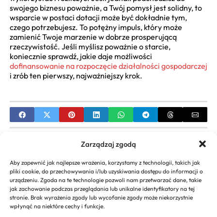
swojego biznesu poważnie, a Twój pomysł jest solidny, to
wsparcie w postaci dotacji może być dokładnie tym,
czego potrzebujesz. To potężny impuls, który może
zamienić Twoje marzenie w dobrze prosperującą
rzeczywistość. Jeśli myślisz poważnie o starcie,
koniecznie sprawdź, jakie daje możliwości
dofinansowanie na rozpoczęcie działalności gospodarczej
i zrób ten pierwszy, najważniejszy krok.
PREVIOUS
Zarządzaj zgodą
Dofinansowanie na Otwarcie Firmy |
Aby zapewnić jak najlepsze wrażenia, korzystamy z technologii, takich jak
Kompleksowy Poradnik Jak Zdobyć
pliki cookie, do przechowywania i/lub uzyskiwania dostępu do informacji o
urządzeniu. Zgoda na te technologie pozwoli nam przetwarzać dane, takie
NEXT
jak zachowanie podczas przeglądania lub unikalne identyfikatory na tej
stronie. Brak wyrażenia zgody lub wycofanie zgody może niekorzystnie
Dofinansowanie z Urzędu Pracy: Kompleksowy
wpłynąć na niektóre cechy i funkcje.
Przewodnik