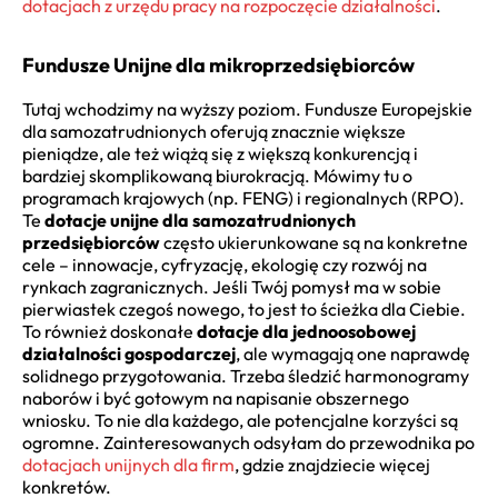
dotacjach z urzędu pracy na rozpoczęcie działalności
.
Fundusze Unijne dla mikroprzedsiębiorców
Tutaj wchodzimy na wyższy poziom. Fundusze Europejskie
dla samozatrudnionych oferują znacznie większe
pieniądze, ale też wiążą się z większą konkurencją i
bardziej skomplikowaną biurokracją. Mówimy tu o
programach krajowych (np. FENG) i regionalnych (RPO).
Te
dotacje unijne dla samozatrudnionych
przedsiębiorców
często ukierunkowane są na konkretne
cele – innowacje, cyfryzację, ekologię czy rozwój na
rynkach zagranicznych. Jeśli Twój pomysł ma w sobie
pierwiastek czegoś nowego, to jest to ścieżka dla Ciebie.
To również doskonałe
dotacje dla jednoosobowej
działalności gospodarczej
, ale wymagają one naprawdę
solidnego przygotowania. Trzeba śledzić harmonogramy
naborów i być gotowym na napisanie obszernego
wniosku. To nie dla każdego, ale potencjalne korzyści są
ogromne. Zainteresowanych odsyłam do przewodnika po
dotacjach unijnych dla firm
, gdzie znajdziecie więcej
konkretów.