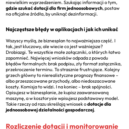
niewielkim wyprzedzeniem. Szukając informacji o tym,
gdzie szukać dotacji dla firm jednoosobowych
, postaw
na oficjalne źródła, by uniknąć dezinformacji.
Najczęstsze błędy w aplikacjach i jak ich unikać
Wszyscy myślą, że biznesplan to najważniejsza część. I
tak, jest kluczowy, ale wiecie co jest ważniejsze?
Drobiazgi. Te wszystkie małe załączniki, o których łatwo
zapomnieć. Najwięcej wniosków odpada z powodu
błędów formalnych: brak podpisu, zły format załącznika,
przekroczenie terminu. To strasznie frustrujące. Kolejny
grzech główny to nierealistyczne prognozy finansowe –
albo przeszacowane przychody, albo niedoszacowane
koszty. Komisja to widzi. I na koniec – brak spójności.
Opisujesz w biznesplanie, że kupisz zaawansowaną
maszynę, a w kosztorysie wpisujesz podstawowy model.
Takie rzeczy od razu skreślają wniosek o
dotacje dla
jednoosobowej działalności gospodarczej
.
Rozliczenie dotacji i monitorowanie