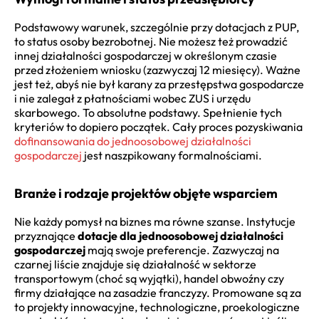
Podstawowy warunek, szczególnie przy dotacjach z PUP,
to status osoby bezrobotnej. Nie możesz też prowadzić
innej działalności gospodarczej w określonym czasie
przed złożeniem wniosku (zazwyczaj 12 miesięcy). Ważne
jest też, abyś nie był karany za przestępstwa gospodarcze
i nie zalegał z płatnościami wobec ZUS i urzędu
skarbowego. To absolutne podstawy. Spełnienie tych
kryteriów to dopiero początek. Cały proces pozyskiwania
dofinansowania do jednoosobowej działalności
gospodarczej
jest naszpikowany formalnościami.
Branże i rodzaje projektów objęte wsparciem
Nie każdy pomysł na biznes ma równe szanse. Instytucje
przyznające
dotacje dla jednoosobowej działalności
gospodarczej
mają swoje preferencje. Zazwyczaj na
czarnej liście znajduje się działalność w sektorze
transportowym (choć są wyjątki), handel obwoźny czy
firmy działające na zasadzie franczyzy. Promowane są za
to projekty innowacyjne, technologiczne, proekologiczne