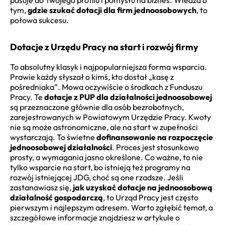
tym,
gdzie szukać dotacji dla firm jednoosobowych
, to
połowa sukcesu.
Dotacje z Urzędu Pracy na start i rozwój firmy
To absolutny klasyk i najpopularniejsza forma wsparcia.
Prawie każdy słyszał o kimś, kto dostał „kasę z
pośredniaka”. Mowa oczywiście o środkach z Funduszu
Pracy. Te
dotacje z PUP dla działalności jednoosobowej
są przeznaczone głównie dla osób bezrobotnych,
zarejestrowanych w Powiatowym Urzędzie Pracy. Kwoty
nie są może astronomiczne, ale na start w zupełności
wystarczają. To świetne
dofinansowanie na rozpoczęcie
jednoosobowej działalności
. Proces jest stosunkowo
prosty, a wymagania jasno określone. Co ważne, to nie
tylko wsparcie na start, bo istnieją też programy na
rozwój istniejącej JDG, choć są one rzadsze. Jeśli
zastanawiasz się,
jak uzyskać dotacje na jednoosobową
działalność gospodarczą
, to Urząd Pracy jest często
pierwszym i najlepszym adresem. Warto zgłębić temat, a
szczegółowe informacje znajdziesz w artykule o