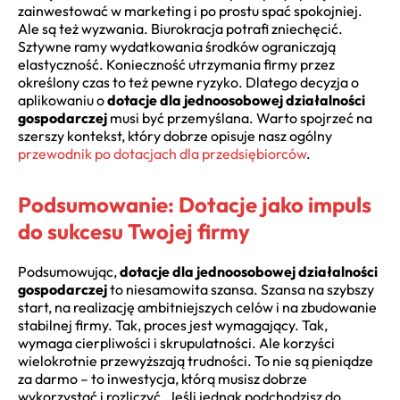
zainwestować w marketing i po prostu spać spokojniej.
Ale są też wyzwania. Biurokracja potrafi zniechęcić.
Sztywne ramy wydatkowania środków ograniczają
elastyczność. Konieczność utrzymania firmy przez
określony czas to też pewne ryzyko. Dlatego decyzja o
aplikowaniu o
dotacje dla jednoosobowej działalności
gospodarczej
musi być przemyślana. Warto spojrzeć na
szerszy kontekst, który dobrze opisuje nasz ogólny
przewodnik po dotacjach dla przedsiębiorców
.
Podsumowanie: Dotacje jako impuls
do sukcesu Twojej firmy
Podsumowując,
dotacje dla jednoosobowej działalności
gospodarczej
to niesamowita szansa. Szansa na szybszy
start, na realizację ambitniejszych celów i na zbudowanie
stabilnej firmy. Tak, proces jest wymagający. Tak,
wymaga cierpliwości i skrupulatności. Ale korzyści
wielokrotnie przewyższają trudności. To nie są pieniądze
za darmo – to inwestycja, którą musisz dobrze
wykorzystać i rozliczyć. Jeśli jednak podchodzisz do