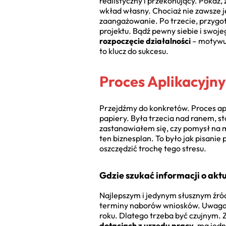
realistyczny i przekonujący. Pokaż
wkład własny. Chociaż nie zawsze 
zaangażowanie. Po trzecie, przygo
projektu. Bądź pewny siebie i swoj
rozpoczęcie działalności
– motywuj
to klucz do sukcesu.
Proces Aplikacyjny
Przejdźmy do konkretów. Proces apl
papiery. Była trzecia nad ranem, st
zastanawiałem się, czy pomysł na ma
ten biznesplan. To było jak pisanie 
oszczędzić trochę tego stresu.
Gdzie szukać informacji o ak
Najlepszym i jedynym słusznym źró
terminy naborów wniosków. Uwaga! N
roku. Dlatego trzeba być czujnym. Z
dotacjach z urzędu pracy
, ma jedn