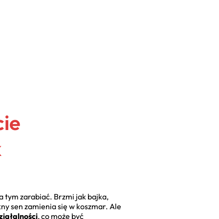
cie
k
na tym zarabiać. Brzmi jak bajka,
kny sen zamienia się w koszmar. Ale
ziałalności
, co może być