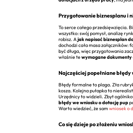
Przygotowanie biznesplanu i 
To serce całego przedsięwzięcia. 
wszystko: swój pomysł, analizę ryn
robisz. A
jak napisać biznesplan do
dochodzi cała masa załączników: 
być długa, więc przygotowania zacz
właśnie te
wymagane dokumenty d
Najczęściej popełniane błędy 
Błędy formalne to plaga. Zła rubryk
kosza. Kolejna pułapka to nierealis
Urzędnicy to widzieli. Zbyt ogólnik
błędy we wniosku o dotację pup
po
Warto wiedzieć, że sam
wniosek o d
Co się dzieje po złożeniu wnio