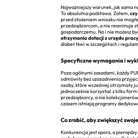
Najważniejszy warunek, jak sama n
To absolutna podstawa. Zatem,
czy
przed złożeniem wniosku nie mogłe
przedsiębiorcom, a nie reanimuje 
gospodarczemu. No i nie możesz być
otrzymania dotacji z urzędu prac
diabeł tkwi w szczegółach i regula
Specyficzne wymagania i wyk
Poza ogólnymi zasadami, każdy PUP 
odmówiły bez uzasadnienia przyjęci
osoby, które wcześniej otrzymały ju
jednocześnie korzystać z kilku form
przedsiębiorcy, a nie kolekcjonerów
czasem istnieją programy dedykow
Co zrobić, aby zwiększyć swoj
Konkurencja jest spora, a pieniędzy