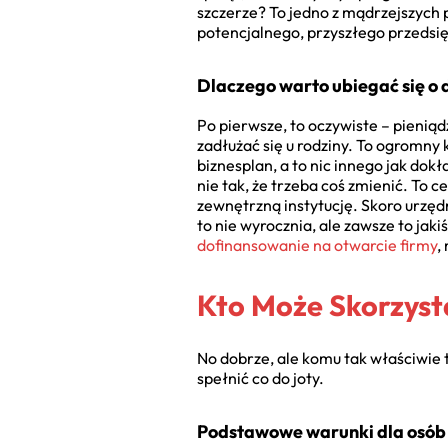
szczerze? To jedno z mądrzejszych 
potencjalnego, przyszłego przedsięb
Dlaczego warto ubiegać się o
Po pierwsze, to oczywiste – pieniądz
zadłużać się u rodziny. To ogromny
biznesplan, a to nic innego jak do
nie tak, że trzeba coś zmienić. To 
zewnętrzną instytucję. Skoro urzędn
to nie wyrocznia, ale zawsze to jak
dofinansowanie na otwarcie firmy
,
Kto Może Skorzyst
No dobrze, ale komu tak właściwie t
spełnić co do joty.
Podstawowe warunki dla osób