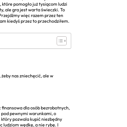
 które pomogło już tysiącom ludzi
, ale gra jest warta świeczki. To
 Przejdźmy więc razem przez ten
sam kiedyś przez to przechodziłem.
 żeby nas zniechęcić, ale w
 finansowa dla osób bezrobotnych,
cie pod pewnymi warunkami, o
i, który pozwala kupić niezbędny
 ludziom wędkę, a nie rybę. I