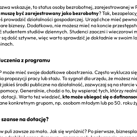
azwa wskazuje, to status osoby bezrobotnej, zarejestrowanej 
 muszę być zarejestrowany jako bezrobotny
? Tak, bezapelacy
ś prowadzić działalności gospodarczej. Urząd chce mieć pewn
stare biznesy. Dodatkowo, nie możesz mieć na koncie przestęps
 studentem studiów dziennych. Studenci zaoczni i wieczorowi 
y
są dość sztywne, więc warto sprawdzić je dokładnie w swoim lo
minach.
luczenia z programu
może mieć swoje dodatkowe obostrzenia. Często wyklucza się os
a propozycji pracy lub stażu. To sygnał dla urzędu, że możesz 
ż jakieś środki publiczne na działalność, zazwyczaj są na starci
 pomocy. Generalnie, chodzi o to, by wspierać tych, którzy realn
 dotacji. Warto też wiedzieć,
kto może ubiegać się o dofinans
ane konkretnym grupom, np. osobom młodym lub po 50. roku ży
e szanse na dotację?
 w puli zawsze za mało. Jak się wyróżnić? Po pierwsze, biznespla