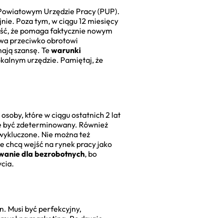
w Powiatowym Urzędzie Pracy (PUP).
jnie. Poza tym, w ciągu 12 miesięcy
ość, że pomaga faktycznie nowym
twa przeciwko obrotowi
mają szansę. Te
warunki
kalnym urzędzie. Pamiętaj, że
oby, które w ciągu ostatnich 2 lat
nie być zdeterminowany. Również
e wykluczone. Nie można też
ie chcą wejść na rynek pracy jako
owanie dla bezrobotnych
, bo
cia.
n. Musi być perfekcyjny,