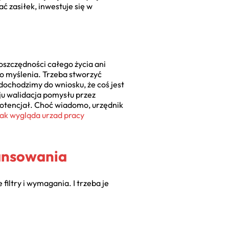
ć zasiłek, inwestuje się w
 oszczędności całego życia ani
do myślenia. Trzeba stworzyć
dochodzimy do wniosku, że coś jest
aju walidacja pomysłu przez
m potencjał. Choć wiadomo, urzędnik
jak wygląda urzad pracy
ansowania
filtry i wymagania. I trzeba je