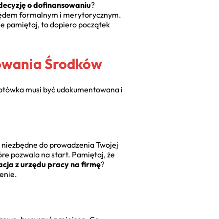
a decyzję o dofinansowaniu
?
zględem formalnym i merytorycznym.
e pamiętaj, to dopiero początek
owania Środków
 złotówka musi być udokumentowana i
st niezbędne do prowadzenia Twojej
tóre pozwala na start. Pamiętaj, że
acja z urzędu pracy na firmę
?
enie.