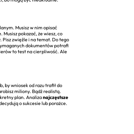
lanym. Musisz w nim opisać
 Musisz pokazać, że wiesz, co
 Pisz zwięźle i na temat. Do tego
a wymaganych dokumentów potrafi
rów to test na cierpliwość. Ale
, by wniosek od razu trafił do
obisz miliony. Bądź realistą.
nkretny plan. Analiza
najczęstsze
decydują o sukcesie lub porażce.