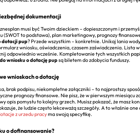
niezbędnej dokumentacji
Biznesplan musi być Twoim dzieckiem – dopieszczonym i przemyś
ku (SWOT to podstawa), plan marketingowy, prognozy finansowe.
 dotacji pup
? Przede wszystkim – konkretnie. Unikaj lania wody.
formularz wniosku, oświadczenia, czasem zaświadczenia. List
nij odpowiednio wcześnie. Kompletowanie tych wszystkich papie
o wniosku o dotację pup
są biletem do zdobycia funduszy.
we wnioskach o dotację
a, brak podpisu, niekompletne załączniki – to najprostszy sposób
tyczne prognozy finansowe. Nie pisz, że w pierwszym miesiącu zar
owy opis pomysłu to kolejny grzech. Musisz pokazać, że masz ko
kazuje, że ludzie często lekceważą szczegóły. A to właśnie one 
otacje z urzedu pracy
ma swoją specyfikę.
sku o dofinansowanie?