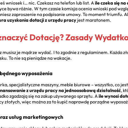
ś wniosek i… nic. Czekasz na telefon lub list. A
ile czeka się n
ktyce bywa różnie. W tym czasie komisja ocenia wnioski pod w
taniesz zaproszenie na podpisanie umowy. To moment triumfu. Al
ra uzyskania dotacji z urzędu pracy
jest maratonem.
znaczyć Dotację? Zasady Wydatk
az musisz je mądrze wydać. I to zgodnie z regulaminem. Każda
ku. To nie są pieniądze na wakacje.
ezbędnego wyposażenia
arka, specjalistyczne maszyny, meble biurowe – wszystko, co je
inansowanie z urzędu pracy na jednoosobową działalność
, k
adko zgadzają się na zakup używanego sprzętu. A
ile wynosi dot
sięcy złotych, więc można za to kupić naprawdę porządne wyposaż
oraz usług marketingowych