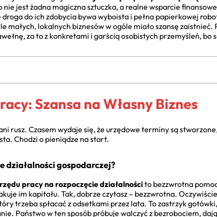
e jest żadna magiczna sztuczka, a realne wsparcie finansowe,
e droga do ich zdobycia bywa wyboista i pełna papierkowej roboty
le małych, lokalnych biznesów w ogóle miało szansę zaistnieć.
wełnę, za to z konkretami i garścią osobistych przemyśleń, bo 
Pracy: Szansa na Własny Biznes
ani rusz. Czasem wydaje się, że urzędowe terminy są stworzone,
sta. Chodzi o pieniądze na start.
e działalności gospodarczej?
urzędu pracy na rozpoczęcie działalności
to bezzwrotna pomoc
rakuje im kapitału. Tak, dobrze czytasz – bezzwrotna. Oczywiś
 który trzeba spłacać z odsetkami przez lata. To zastrzyk gotówk
ie. Państwo w ten sposób próbuje walczyć z bezrobociem, dając