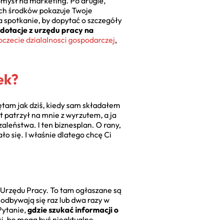
omysł na marketing. Po drugie,
ych środków pokazuje Twoje
 spotkanie, by dopytać o szczegóły
dotacje z urzędu pracy na
oczecie dzialalnosci gospodarczej
,
ek?
ętam jak dziś, kiedy sam składałem
t patrzył na mnie z wyrzutem, a ja
zaleństwa. I ten biznesplan. O rany,
ło się. I właśnie dlatego chcę Ci
Urzędu Pracy. To tam ogłaszane są
odbywają się raz lub dwa razy w
Pytanie,
gdzie szukać informacji o
ki, bo mogą być nieaktualne.