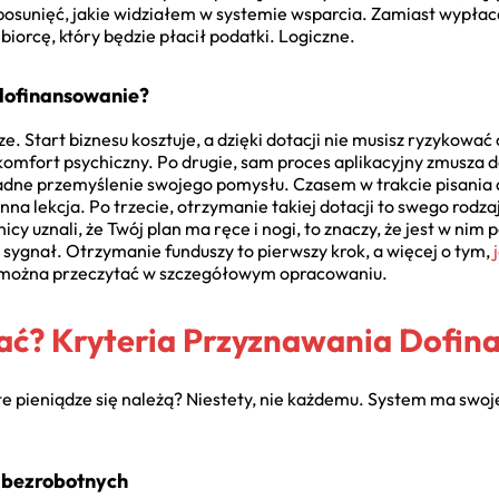
posunięć, jakie widziałem w systemie wsparcia. Zamiast wypłaca
iorcę, który będzie płacił podatki. Logiczne.
 dofinansowanie?
e. Start biznesu kosztuje, a dzięki dotacji nie musisz ryzykować
 komfort psychiczny. Po drugie, sam proces aplikacyjny zmusza 
kładne przemyślenie swojego pomysłu. Czasem w trakcie pisania 
cenna lekcja. Po trzecie, otrzymanie takiej dotacji to swego rodz
icy uznali, że Twój plan ma ręce i nogi, to znaczy, że jest w ni
iś sygnał. Otrzymanie funduszy to pierwszy krok, a więcej o tym,
 można przeczytać w szczegółowym opracowaniu.
ać? Kryteria Przyznawania Dofin
e pieniądze się należą? Niestety, nie każdemu. System ma swoje 
 bezrobotnych