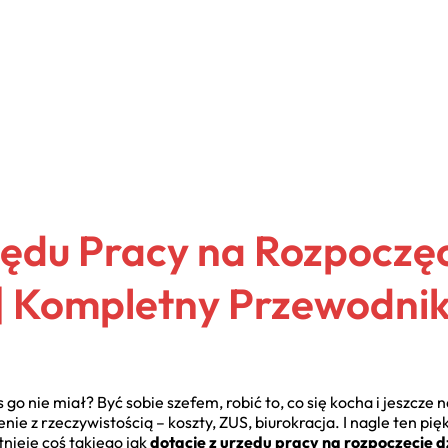
zędu Pracy na Rozpoczę
 | Kompletny Przewodni
 go nie miał? Być sobie szefem, robić to, co się kocha i jeszcze 
e z rzeczywistością – koszty, ZUS, biurokracja. I nagle ten pię
tnieje coś takiego jak
dotacje z urzędu pracy na rozpoczęcie d