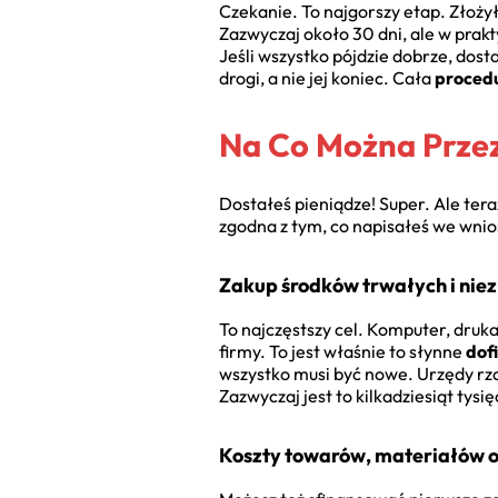
Czekanie. To najgorszy etap. Złożyłe
Zazwyczaj około 30 dni, ale w pra
Jeśli wszystko pójdzie dobrze, dos
drogi, a nie jej koniec. Cała
procedu
Na Co Można Prze
Dostałeś pieniądze! Super. Ale ter
zgodna z tym, co napisałeś we wnios
Zakup środków trwałych i ni
To najczęstszy cel. Komputer, druk
firmy. To jest właśnie to słynne
dof
wszystko musi być nowe. Urzędy rz
Zazwyczaj jest to kilkadziesiąt ty
Koszty towarów, materiałów 