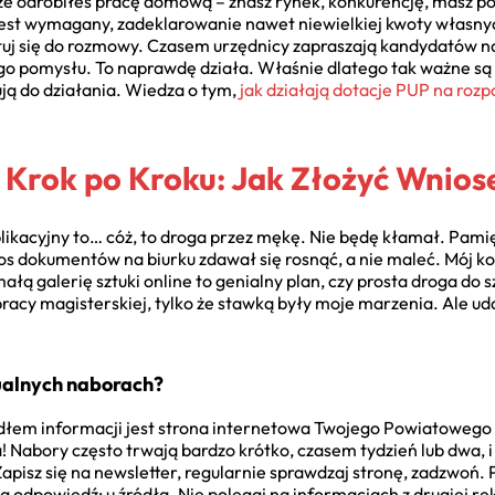
, że odrobiłeś pracę domową – znasz rynek, konkurencję, masz p
jest wymagany, zadeklarowanie nawet niewielkiej kwoty własn
tuj się do rozmowy. Czasem urzędnicy zapraszają kandydatów na
ego pomysłu. To naprawdę działa. Właśnie dlatego tak ważne są
ą do działania. Wiedza o tym,
jak działają dotacje PUP na rozp
 Krok po Kroku: Jak Złożyć Wnios
ikacyjny to… cóż, to droga przez mękę. Nie będę kłamał. Pami
os dokumentów na biurku zdawał się rosnąć, a nie maleć. Mój ko
łą galerię sztuki online to genialny plan, czy prosta droga do s
pracy magisterskiej, tylko że stawką były moje marzenia. Ale uda
tualnych naborach?
dłem informacji jest strona internetowa Twojego Powiatowego 
abory często trwają bardzo krótko, czasem tydzień lub dwa, i 
apisz się na newsletter, regularnie sprawdzaj stronę, zadzwoń. 
ą odpowiedź: u źródła. Nie polegaj na informacjach z drugiej rę