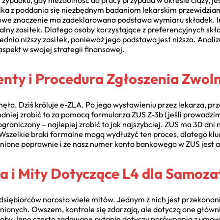
przypadku, gdy niezdolność do pracy przypada w okresie ciąży
wynika z poddania się niezbędnym badaniom lekarskim przewidz
zowe znaczenie ma zadeklarowana podstawa wymiaru składek. I
alny zasiłek. Dlatego osoby korzystające z preferencyjnych skł
dnio niższy zasiłek, ponieważ jego podstawa jest niższa. Anali
aspekt w swojej strategii finansowej.
ty i Procedura Zgłoszenia Zwoln
ła. Dziś króluje e-ZLA. Po jego wystawieniu przez lekarza, pr
dniej zrobić to za pomocą formularza ZUS Z-3b (jeśli prowadzi
graniczony – najlepiej zrobić to jak najszybciej. ZUS ma 30 dn
szelkie braki formalne mogą wydłużyć ten proces, dlatego kluc
łnione poprawnie i że nasz numer konta bankowego w ZUS jest a
ia i Mity Dotyczące L4 dla Samoz
dsiębiorców narosło wiele mitów. Jednym z nich jest przekonani
nionych. Owszem, kontrole się zdarzają, ale dotyczą one głów
oroby. Inne często zadawane pytanie dotyczy porównania z umow