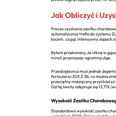
Jak Obliczyć i Uz
Proces uzyskania zasiłku chorobowe
automatycznie trafia do systemu Z
kocem, czując intensywny zapach z
Byłem przekonany, że utknę w gąszcz
minut, przynosząc ogromną ulgę.
Przedsiębiorca musi jednak dopełnić
formularzu ZUS Z-3b, co można zrob
przeciętny miesięczny przychód za
Od tej kwoty odejmuje się 13,71% (
Wysokość Zasiłku Choroboweg
Standardowa wysokość zasiłku chor