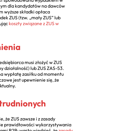
, jest spowodowana wypadkiem w
ianym dla kandydatów na dawców
m wyższe składki opłaca
adek ZUS (tzw. „mały ZUS” lub
zując
koszty związane z ZUS w
ienia
zedsiębiorca musi złożyć w ZUS
my działalność) lub ZUS ZAS-53.
i na wypłatę zasiłku od momentu
zowe jest upewnienie się, że
ktualny.
atrudnionych
e, że ZUS zawsze i z zasady
nie prawidłowości wykorzystywania
ami B2B; warto wiedzieć, że
zasady