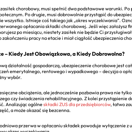
zasiłek chorobowy, musi spełnić dwa podstawowe warunki. Po 
połecznym. Po drugie, musi dobrowolnie przystąpić do ubezpiec
ie wszystko. Istnieje coś takiego jak „okres wyczekiwania”. Ozn
zerwanego opłacania składki chorobowej. Jeśli więc założysz fir
ujesz po miesiącu, niestety zasiłek nie będzie Ci przysługiwał
o zakończeniu pracy na etacie i miał ciągłość ubezpieczenia c
e – Kiedy Jest Obowiązkowa, a Kiedy Dobrowolna?
ą działalność gospodarczą, ubezpieczenie chorobowe jest całk
zeń emerytalnego, rentowego i wypadkowego – decyzja o opłac
ażny wybór.
iesięczne obciążenia, ale jednocześnie pozbawia prawa nie tylk
ego czy świadczenia rehabilitacyjnego. Z kolei przystąpienie 
ość. Analizując ogólne
składki ZUS dla przedsiębiorców
, łatwo z
zęść, a może okazać się bezcenna.
nodniowa przerwa w opłacaniu składek powoduje wyłączenie z u
owy okres wyczekiwania.