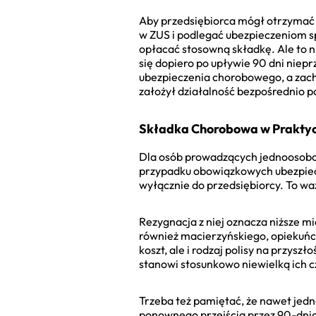
Aby przedsiębiorca mógł otrzymać 
w ZUS i podlegać ubezpieczeniom s
opłacać stosowną składkę. Ale to n
się dopiero po upływie 90 dni niepr
ubezpieczenia chorobowego, a zachor
założył działalność bezpośrednio p
Składka Chorobowa w Praktyc
Dla osób prowadzących jednoosobow
przypadku obowiązkowych ubezpiec
wyłącznie do przedsiębiorcy. To w
Rezygnacja z niej oznacza niższe m
również macierzyńskiego, opiekuńcz
koszt, ale i rodzaj polisy na przyszł
stanowi stosunkowo niewielką ich c
Trzeba też pamiętać, że nawet jed
ponownego przejścia przez 90-dni