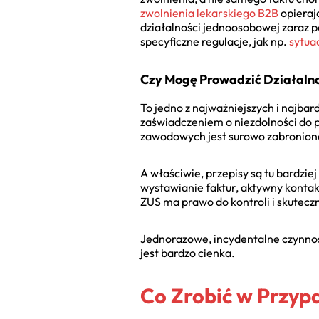
zwolnienia lekarskiego B2B
opieraj
działalności jednoosobowej zaraz p
specyficzne regulacje, jak np.
sytua
Czy Mogę Prowadzić Działalno
To jedno z najważniejszych i najbar
zaświadczeniem o niezdolności do p
zawodowych jest surowo zabronione i
A właściwie, przepisy są tu bardzie
wystawianie faktur, aktywny konta
ZUS ma prawo do kontroli i skuteczn
Jednorazowe, incydentalne czynnośc
jest bardzo cienka.
Co Zrobić w Przyp