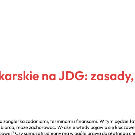
karskie na JDG: zasady,
a żonglerka zadaniami, terminami i finansami. W tym pędzie ł
ębiorca, może zachorować. Właśnie wtedy pojawia się kluczowe 
sobowej? Czy samozatrudniony ma w ogóle prawo do płatnego c