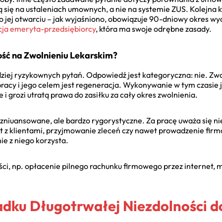
ą się na ustaleniach umownych, a nie na systemie ZUS. Kolejna k
o jej otwarciu – jak wyjaśniono, obowiązuje 90-dniowy okres w
cja emeryta-przedsiębiorcy
, która ma swoje odrębne zasady.
ść na Zwolnieniu Lekarskim?
dziej ryzykownych pytań. Odpowiedź jest kategoryczna: nie. Zwol
racy i jego celem jest regeneracja. Wykonywanie w tym czasie 
 grozi utratą prawa do zasiłku za cały okres zwolnienia.
j zniuansowane, ale bardzo rygorystyczne. Za pracę uważa się nie
kt z klientami, przyjmowanie zleceń czy nawet prowadzenie f
ie z niego korzysta.
i, np. opłacenie pilnego rachunku firmowego przez internet, m
adku Długotrwałej Niezdolności d