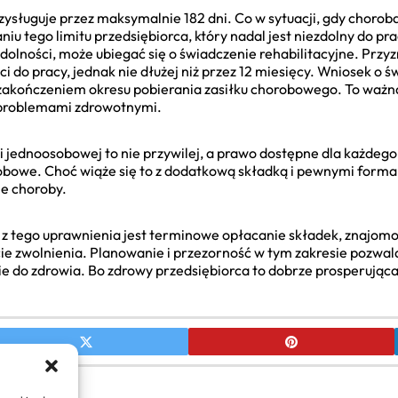
sługuje przez maksymalnie 182 dni. Co w sytuacji, gdy choroba
 tego limitu przedsiębiorca, który nadal jest niezdolny do prac
 zdolności, może ubiegać się o świadczenie rehabilitacyjne. Prz
 do pracy, jednak nie dłużej niż przez 12 miesięcy. Wniosek o ś
 zakończeniem okresu pobierania zasiłku chorobowego. To ważn
 problemami zdrowotnymi.
i jednoosobowej to nie przywilej, a prawo dostępne dla każdego 
bowe. Choć wiąże się to z dodatkową składką i pewnymi formal
e choroby.
z tego uprawnienia jest terminowe opłacanie składek, znajom
e zwolnienia. Planowanie i przezorność w tym zakresie pozwalaj
e do zdrowia. Bo zdrowy przedsiębiorca to dobrze prosperująca