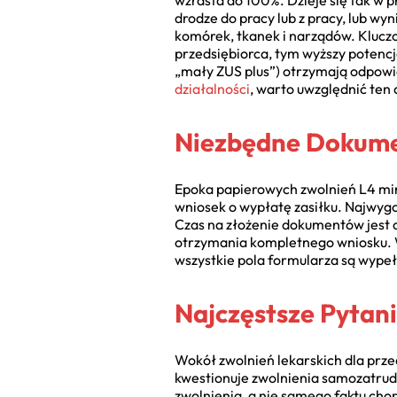
wzrasta do 100%. Dzieje się tak w 
drodze do pracy lub z pracy, lub 
komórek, tkanek i narządów. Kluc
przedsiębiorca, tym wyższy potencj
„mały ZUS plus”) otrzymają odpowie
działalności
, warto uwzględnić ten 
Niezbędne Dokumen
Epoka papierowych zwolnień L4 minę
wniosek o wypłatę zasiłku. Najwygo
Czas na złożenie dokumentów jest o
otrzymania kompletnego wniosku. W
wszystkie pola formularza są wype
Najczęstsze Pytan
Wokół zwolnień lekarskich dla prze
kwestionuje zwolnienia samozatrud
zwolnienia, a nie samego faktu ch