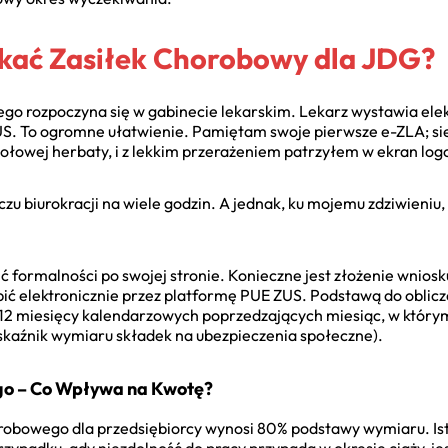
yskać Zasiłek Chorobowy dla JDG?
go rozpoczyna się w gabinecie lekarskim. Lekarz wystawia elek
US. To ogromne ułatwienie. Pamiętam swoje pierwsze e-ZLA; si
iołowej herbaty, i z lekkim przerażeniem patrzyłem w ekran lo
u biurokracji na wiele godzin. A jednak, ku mojemu zdziwieniu, 
 formalności po swojej stronie. Konieczne jest złożenie wniosku
ić elektronicznie przez platformę PUE ZUS. Podstawą do oblicze
 12 miesięcy kalendarzowych poprzedzających miesiąc, w który
wskaźnik wymiaru składek na ubezpieczenia społeczne).
o – Co Wpływa na Kwotę?
obowego dla przedsiębiorcy wynosi 80% podstawy wymiaru. Istni