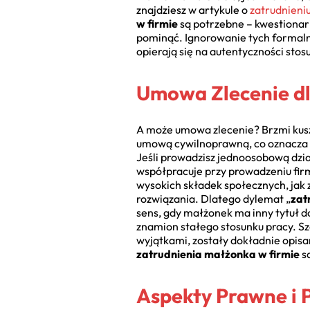
znajdziesz w artykule o
zatrudnieni
w firmie
są potrzebne – kwestionar
pominąć. Ignorowanie tych formalno
opierają się na autentyczności stos
Umowa Zlecenie dl
A może umowa zlecenie? Brzmi kuszą
umową cywilnoprawną, co oznacza br
Jeśli prowadzisz jednoosobową dzia
współpracuje przy prowadzeniu firm
wysokich składek społecznych, jak z
rozwiązania. Dlatego dylemat „
zat
sens, gdy małżonek ma inny tytuł do
znamion stałego stosunku pracy. 
wyjątkami, zostały dokładnie opis
zatrudnienia małżonka w firmie
s
Aspekty Prawne i 