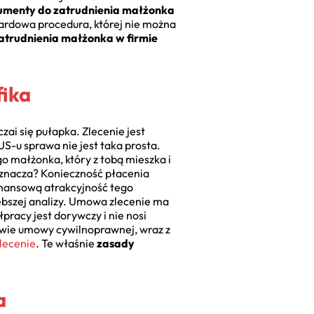
kumenty do zatrudnienia małżonka
dardowa procedura, której nie można
atrudnienia małżonka w firmie
fika
ai się pułapka. Zlecenie jest
S-u sprawa nie jest taka prosta.
o małżonka, który z tobą mieszka i
 oznacza? Konieczność płacenia
finansową atrakcyjność tego
bszej analizy. Umowa zlecenie ma
pracy jest dorywczy i nie nosi
wie umowy cywilnoprawnej, wraz z
lecenie
. Te właśnie
zasady
a