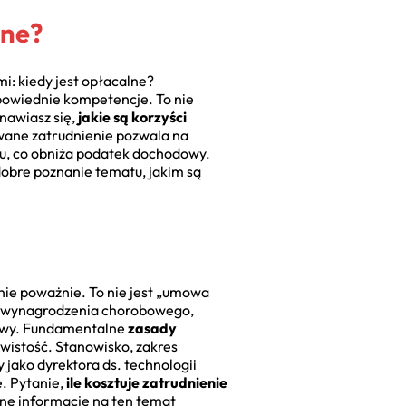
lne?
i: kiedy jest opłacalne?
dpowiednie kompetencje. To nie
anawiasz się,
jakie są korzyści
wane zatrudnienie pozwala na
u, co obniża podatek dochodowy.
 dobre poznanie tematu, jakim są
nie poważnie. To nie jest „umowa
u, wynagrodzenia chorobowego,
tawy. Fundamentalne
zasady
istość. Stanowisko, zakres
jako dyrektora ds. technologii
e. Pytanie,
ile kosztuje zatrudnienie
adne informacje na ten temat