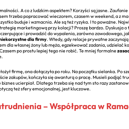
malności. A co z ludzkim aspektem? Korzyści są jasne. Zaufanie 
asem trzeba popracować wieczorem, czasem w weekend, a z mał
zystko buduje i wzmacnia. Ale są też ryzyka. I to poważne. Naj
rategię marketingową przy kolacji? Proszę bardzo. Dyskusja o 
zerpujące i prowadzić do wypalenia, zarówno zawodowego, jak i 
niekorzystne dla firmy
. Wtedy, gdy relacje prywatne zaczynaj
fem dla własnej żony lub męża, egzekwować zadania, udzielać k
Czasem po prostu lepiej tego nie robić. Te mniej formalne
zasad
e.
ożył firmę, ona dołączyła po roku. Na początku sielanka. Po sze
cie zakupów, kończyła się awanturą o pracę. Musieli podjąć trud
 biznes ucierpiał. Dlatego trzeba się nad tym sto razy zastanow
tyczą też sfery emocjonalnej, jest kluczowe.
atrudnienia – Współpraca w Rama