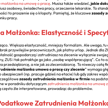
u małżonka na umowę o pracę
. Musisz także wiedzieć,
jakie do
iusz osobowy, świadectwa pracy, orzeczenie lekarskie. To stan
ści to proszenie się o kłopoty. Pamiętaj, że kluczowe
zasady z
unku pracy.
a Małżonka: Elastyczność i Specy
co. Większa elastyczność, mniejszy formalizm. Ale uwaga, tu cz
ak przywilejów pracowniczych, jak płatny urlop. Jednak dla ZU
łalność gospodarczą i zatrudniasz na zlecenie wyłącznie swojeg
y, ZUS i tak potraktuje go jako „osobę współpracującą”. Co to
a przedsiębiorcę, a nie jak za zleceniobiorcę. To niweczy całą 
rudnienie małżonka umowa o pracę czy zlecenie
” wymaga głę
 ubezpieczeń (np. pracuje gdzieś na etacie) lub gdy zakres współ
Szczegółowe
zasady zatrudnienia małżonka w firmie
na podsta
ane w poradniku dotyczącym
zatrudnienia małżonka na umowę z
ą często źle interpretowane, prowadząc do problemów.
Podatkowe Zatrudnienia Małżonk