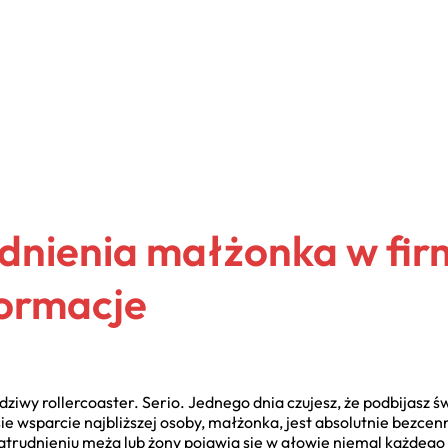
dnienia małżonka w fir
formacje
iwy rollercoaster. Serio. Jednego dnia czujesz, że podbijasz św
ie wsparcie najbliższej osoby, małżonka, jest absolutnie bezcenn
zatrudnieniu męża lub żony pojawia się w głowie niemal każdego 