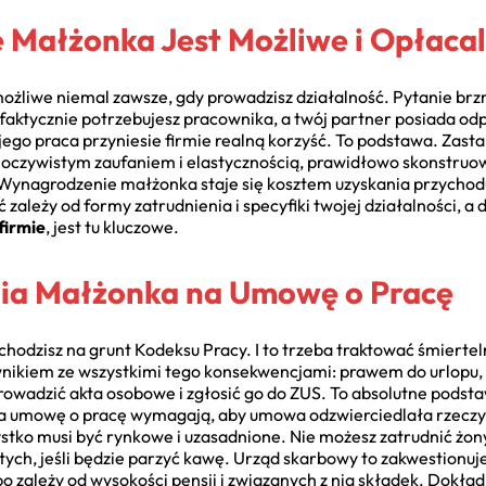
e Małżonka Jest Możliwe i Opłaca
żliwe niemal zawsze, gdy prowadzisz działalność. Pytanie brzm
faktycznie potrzebujesz pracownika, a twój partner posiada o
 jego praca przyniesie firmie realną korzyść. To podstawa. Zast
 oczywistym zaufaniem i elastycznością, prawidłowo skonstruo
Wynagrodzenie małżonka staje się kosztem uzyskania przychod
 zależy od formy zatrudnienia i specyfiki twojej działalności, a
firmie
, jest tu kluczowe.
nia Małżonka na Umowę o Pracę
hodzisz na grunt Kodeksu Pracy. I to trzeba traktować śmiertel
ownikiem ze wszystkimi tego konsekwencjami: prawem do urlop
rowadzić akta osobowe i zgłosić go do ZUS. To absolutne pods
a umowę o pracę wymagają, aby umowa odzwierciedlała rzeczyw
ko musi być rynkowe i uzasadnione. Nie możesz zatrudnić żony 
tych, jeśli będzie parzyć kawę. Urząd skarbowy to zakwestionuj
, bo zależy od wysokości pensji i związanych z nią składek. Dokł