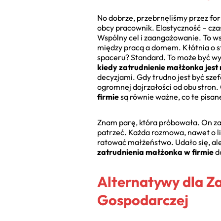
No dobrze, przebrnęliśmy przez for
obcy pracownik. Elastyczność – cz
Wspólny cel i zaangażowanie. To ws
między pracą a domem. Kłótnia o st
spaceru? Standard. To może być wyc
kiedy zatrudnienie małżonka jest 
decyzjami. Gdy trudno jest być sze
ogromnej dojrzałości od obu stron. 
firmie
są równie ważne, co te pisan
Znam parę, która próbowała. On zał
patrzeć. Każda rozmowa, nawet o liś
ratować małżeństwo. Udało się, ale
zatrudnienia małżonka w firmie
do
Alternatywy dla Z
Gospodarczej