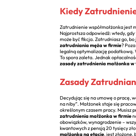
Kiedy Zatrudnieni
Zatrudnienie współmałżonka jest mo
Najprostsza odpowiedź: wtedy, gdy 
może być fikcja. Zatrudniasz go, bo
zatrudniania męża w firmie
? Poza
legalną optymalizację podatkową. 
To spora zaleta. Jednak opłacalność
zasady zatrudnienia małżonka w 
Zasady Zatrudnia
Decydując się na umowę o pracę, wc
na niby”. Małżonek staje się prac
określonym czasem pracy. Musisz p
zatrudnienia małżonka w firmie
n
obowiązków, wynagrodzenie – wszyst
kwantowych z pensją 20 tysięcy zło
małżonka na etacie
, jest złożone