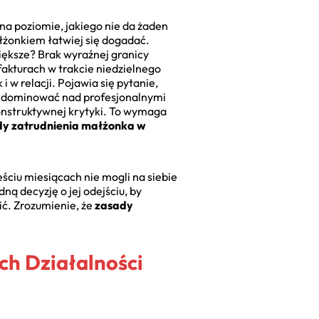
na poziomie, jakiego nie da żaden
żonkiem łatwiej się dogadać.
większe? Brak wyraźnej granicy
fakturach w trakcie niedzielnego
w relacji. Pojawia się pytanie,
ą dominować nad profesjonalnymi
onstruktywnej krytyki. To wymaga
y zatrudnienia małżonka w
ściu miesiącach nie mogli na siebie
ną decyzję o jej odejściu, by
ić. Zrozumienie, że
zasady
ch Działalności