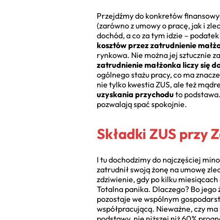
Przejdźmy do konkretów finansowyc
(zarówno z umowy o pracę, jak i zle
dochód, a co za tym idzie – podatek
kosztów przez zatrudnienie małż
rynkowa. Nie można jej sztucznie z
zatrudnienie małżonka liczy się d
ogólnego stażu pracy, co ma znacze
nie tylko kwestia ZUS, ale też mą
uzyskania przychodu
to podstawa.
pozwalają spać spokojnie.
Składki ZUS przy 
I tu dochodzimy do najczęściej m
zatrudnił swoją żonę na umowę zlec
zdziwienie, gdy po kilku miesiącach
Totalna panika. Dlaczego? Bo jego
pozostaje we wspólnym gospodarstw
współpracującą. Nieważne, czy ma u
podstawy, nie niższej niż 60% prog