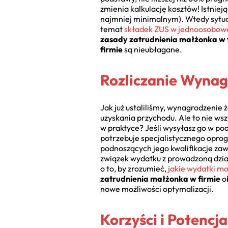
zmienia kalkulację kosztów! Istnie
najmniej minimalnym). Wtedy sytuacj
temat
składek ZUS w jednoosobowej
zasady zatrudnienia małżonka w 
firmie
są nieubłagane.
Rozliczanie Wynag
Jak już ustaliliśmy, wynagrodzenie
uzyskania przychodu. Ale to nie ws
w praktyce? Jeśli wysyłasz go w podr
potrzebuje specjalistycznego oprogr
podnoszących jego kwalifikacje za
związek wydatku z prowadzoną dzia
o to, by zrozumieć,
jakie wydatki mo
zatrudnienia małżonka w firmie
o
nowe możliwości optymalizacji.
Korzyści i Potencj