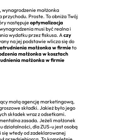
ej, wynagrodzenie małżonka
ia przychodu. Proste. To obniża Twój
tóry następuje
optymalizacja
ć wynagrodzenia musi być realna i
nia wydatku przez fiskusa. A
czy
wany na jej podstawie wlicza się do
atrudnienia małżonka w firmie
to
rodzenia małżonka w kosztach
rudnienia małżonka w firmie
dzący małą agencję marketingową,
groszowe składki. Jakież było jego
łych składek wraz z odsetkami.
amentalna zasada. Jeżeli małżonek
działalności, dla ZUS-u jest osobą
i się wtedy od zadeklarowanej
ył przedsiębiorcą. To kompletnie