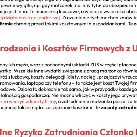
ją pewne wyjątki, np. gdy małżonek ma inny tytuł do ubezpiecze
a jest inna. Te niuanse są kluczowe, a więcej o wysokości obci
 działalności gospodarczej
. Zrozumienie tych mechanizmów to
firmie
chronią przed takimi kosztownymi niespodziankami. Te
z
rodzenia i Kosztów Firmowych z
 żony lub męża, wraz z pochodnymi (składki ZUS w części płacone
zystko. Wszelkie inne wydatki związane z pracą małżonka równ
óż służbową, koszty delegacji (diety, noclegi, przejazdy) wrzuca
amowania, laptopa czy telefonu – to także jest koszt Twojej fi
wodowe. Działa to dokładnie tak samo, jak w przypadku każdego
łalnością gospodarczą. Nie można wliczyć w koszty jego prywat
żna wliczyć w koszty firmy
, a zatrudnienie małżonka poszerza t
bejmują także mądre zarządzanie kosztami. Te
zasady zatrudn
alne Ryzyka Zatrudniania Członka