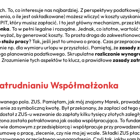
h. To, co interesuje nas najbardziej. Z perspektywy podatkow
cenia, o ile jest oskładkowane) możesz wliczyć w koszty uzyskan
 PIT, który musisz zapłacić. I to jest główny mechanizm, przez k
onka
. To w pełni legalne i rozsądne. Jednak, co istotne, wartoś
awyżać, by generować koszty. To prosta droga do zakwestionowa
o stażu pracy
? Tak, jeśli jest to umowa o pracę. Czas przepraco
nie np. dla wymiaru urlopu w przyszłości. Pamiętaj, że
zasady z
drego planowania podatkowego. Skrupulatne
rozliczanie wynag
 Zrozumienie tych aspektów to klucz, a prawidłowe
zasady zat
Zatrudnianiu Współmałżonka
inowanego pola. ZUS. Pamiętam, jak mój znajomy Marek, prowa
enie za symboliczną kwotę. Był przekonany, że zapłaci od tego 
 dostał z ZUS-u wezwanie do zapłaty kilku tysięcy złotych zaleg
 żona została potraktowana jak osoba współpracująca. To fund
ie domowym z przedsiębiorcą i współpracuje przy prowadzeniu 
mowę o pracę, zlecenie, czy nie ma jej wcale. Składki ZUS płac
nozowanego przeciętnego wynagrodzenia. Czyli tak, jakby sam b