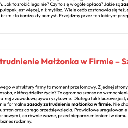
ń. Jak to zrobić legalnie? Czy to się w ogóle opłaca? Jakie są
za
a pułapek jest więcej, niż myślisz. Wiele osób zastanawia się też,
brzmi: to bardzo zły pomysł. Przejdźmy przez ten labirynt prze
rudnienie Małżonka w Firmie – S
wego w struktury firmy to moment przełomowy. Z jednej strony,
a, z którą dzielisz życie? To ogromna szansa na wzmocnienie bi
watnej z zawodową bywa ryzykowne. Dlatego tak kluczowe jest, 
aśnie formalne
zasady zatrudnienia małżonka w firmie
. Nie cho
u stron oraz całego przedsięwzięcia. Prawidłowe uregulowanie 
rbowym i, co równie ważne, przed nieporozumieniami w domu. 
biznes rodzinny.