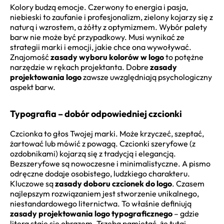
Kolory budzą emocje. Czerwony to energia i pasja,
niebieski to zaufanie i profesjonalizm, zielony kojarzy się z
naturą i wzrostem, a żółty z optymizmem. Wybór palety
barw nie może być przypadkowy. Musi wynikać ze
strategii marki i emocji, jakie chce ona wywoływać.
Znajomość
zasady wyboru kolorów w logo
to potężne
narzędzie w rękach projektanta. Dobre
zasady
projektowania logo
zawsze uwzględniają psychologiczny
aspekt barw.
Typografia – dobór odpowiedniej czcionki
Czcionka to głos Twojej marki. Może krzyczeć, szeptać,
żartować lub mówić z powagą. Czcionki szeryfowe (z
ozdobnikami) kojarzą się z tradycją i elegancją.
Bezszeryfowe są nowoczesne i minimalistyczne. A pismo
odręczne dodaje osobistego, ludzkiego charakteru.
Kluczowe są
zasady doboru czcionek do logo
. Czasem
najlepszym rozwiązaniem jest stworzenie unikalnego,
niestandardowego liternictwa. To właśnie definiują
zasady projektowania logo typograficznego
– gdzie
litera staje się obrazem. Trzeba pamiętać, że tutaj