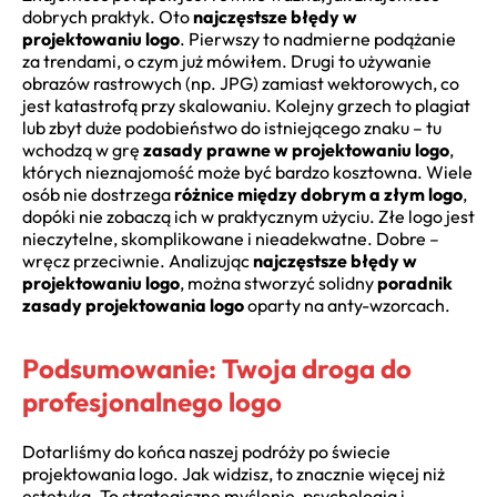
dobrych praktyk. Oto
najczęstsze błędy w
projektowaniu logo
. Pierwszy to nadmierne podążanie
za trendami, o czym już mówiłem. Drugi to używanie
obrazów rastrowych (np. JPG) zamiast wektorowych, co
jest katastrofą przy skalowaniu. Kolejny grzech to plagiat
lub zbyt duże podobieństwo do istniejącego znaku – tu
wchodzą w grę
zasady prawne w projektowaniu logo
,
których nieznajomość może być bardzo kosztowna. Wiele
osób nie dostrzega
różnice między dobrym a złym logo
,
dopóki nie zobaczą ich w praktycznym użyciu. Złe logo jest
nieczytelne, skomplikowane i nieadekwatne. Dobre –
wręcz przeciwnie. Analizując
najczęstsze błędy w
projektowaniu logo
, można stworzyć solidny
poradnik
zasady projektowania logo
oparty na anty-wzorcach.
Podsumowanie: Twoja droga do
profesjonalnego logo
Dotarliśmy do końca naszej podróży po świecie
projektowania logo. Jak widzisz, to znacznie więcej niż
estetyka. To strategiczne myślenie, psychologia i