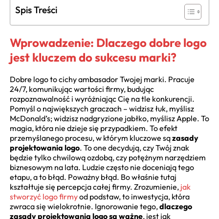
Spis Treści
Wprowadzenie: Dlaczego dobre logo
jest kluczem do sukcesu marki?
Dobre logo to cichy ambasador Twojej marki. Pracuje
24/7, komunikując wartości firmy, budując
rozpoznawalność i wyróżniając Cię na tle konkurencji.
Pomyśl o największych graczach – widzisz łuk, myślisz
McDonald’s; widzisz nadgryzione jabłko, myślisz Apple. To
magia, która nie dzieje się przypadkiem. To efekt
przemyślanego procesu, w którym kluczowe są
zasady
projektowania logo
. To one decydują, czy Twój znak
będzie tylko chwilową ozdobą, czy potężnym narzędziem
biznesowym na lata. Ludzie często nie doceniają tego
etapu, a to błąd. Poważny błąd. Bo właśnie tutaj
kształtuje się percepcja całej firmy. Zrozumienie,
jak
stworzyć logo firmy
od podstaw, to inwestycja, która
zwraca się wielokrotnie. Ignorowanie tego,
dlaczego
zasady projektowania logo są ważne
, jest jak