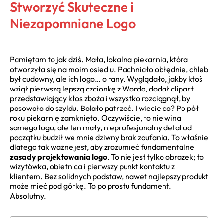
Stworzyć Skuteczne i
Niezapomniane Logo
Pamiętam to jak dziś. Mała, lokalna piekarnia, która
otworzyła się na moim osiedlu. Pachniało obłędnie, chleb
był cudowny, ale ich logo… o rany. Wyglądało, jakby ktoś
wziął pierwszą lepszą czcionkę z Worda, dodał clipart
przedstawiający kłos zboża i wszystko rozciągnął, by
pasowało do szyldu. Bolało patrzeć. I wiecie co? Po pół
roku piekarnię zamknięto. Oczywiście, to nie wina
samego logo, ale ten mały, nieprofesjonalny detal od
początku budził we mnie dziwny brak zaufania. To właśnie
dlatego tak ważne jest, aby zrozumieć fundamentalne
zasady projektowania logo
. To nie jest tylko obrazek; to
wizytówka, obietnica i pierwszy punkt kontaktu z
klientem. Bez solidnych podstaw, nawet najlepszy produkt
może mieć pod górkę. To po prostu fundament.
Absolutny.