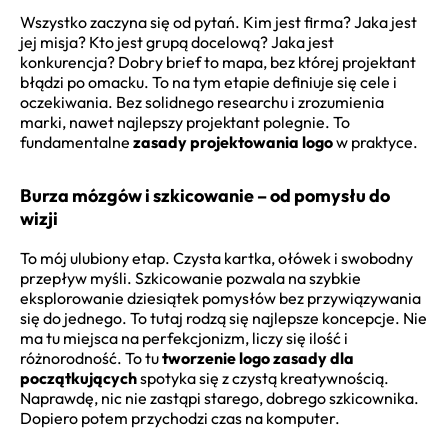
Wszystko zaczyna się od pytań. Kim jest firma? Jaka jest
jej misja? Kto jest grupą docelową? Jaka jest
konkurencja? Dobry brief to mapa, bez której projektant
błądzi po omacku. To na tym etapie definiuje się cele i
oczekiwania. Bez solidnego researchu i zrozumienia
marki, nawet najlepszy projektant polegnie. To
fundamentalne
zasady projektowania logo
w praktyce.
Burza mózgów i szkicowanie – od pomysłu do
wizji
To mój ulubiony etap. Czysta kartka, ołówek i swobodny
przepływ myśli. Szkicowanie pozwala na szybkie
eksplorowanie dziesiątek pomysłów bez przywiązywania
się do jednego. To tutaj rodzą się najlepsze koncepcje. Nie
ma tu miejsca na perfekcjonizm, liczy się ilość i
różnorodność. To tu
tworzenie logo zasady dla
początkujących
spotyka się z czystą kreatywnością.
Naprawdę, nic nie zastąpi starego, dobrego szkicownika.
Dopiero potem przychodzi czas na komputer.