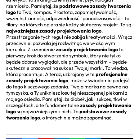
rzemiosło. Pamiętaj, że
podstawowe zasady tworzenia
logo
to Twój kompas. Prostota, zapamiętywalność,
wszechstronność, odpowiedniość i ponadczasowość – to
filary, na których opiera się każdy skuteczny projekt. To są
najważniejsze zasady projektowania logo
.
Przestrzeganie tych reguł nie zabija kreatywności. Wręcz
przeciwnie, pozwala jej rozkwitnąć we właściwym
kierunku. Zrozumienie
zasady projektowania logo
to
pierwszy krok do stworzenia symbolu, który nie tylko
będzie dobrze wyglądał, ale przede wszystkim – będzie
skutecznie pracował na sukces Twojej marki. To wiedza,
która procentuje. A teraz, uzbrojony w te
profesjonalne
zasady projektowania logo
, możesz świadomie podejść
do tego kluczowego zadania. Twoja marka na pewno na
tym zyska, a Ty unikniesz losu tej nieszczęsnej piekarni z
mojego osiedla. Pamiętaj, że diabeł, jak i sukces, tkwi w
szczegółach, a te fundamentalne
zasady projektowania
logo
są najważniejszym z nich. To
podstawowe zasady
tworzenia logo
, o których nie można zapominać.