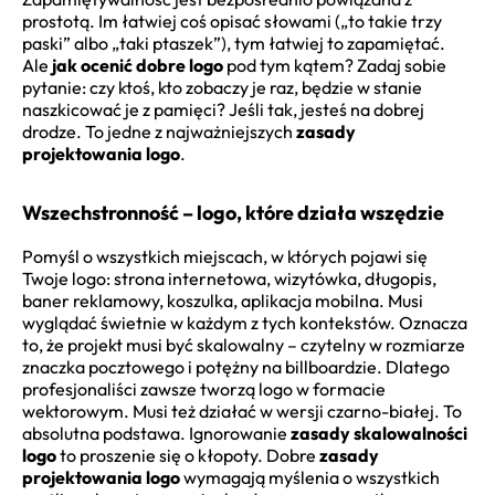
prostotą. Im łatwiej coś opisać słowami („to takie trzy
paski” albo „taki ptaszek”), tym łatwiej to zapamiętać.
Ale
jak ocenić dobre logo
pod tym kątem? Zadaj sobie
pytanie: czy ktoś, kto zobaczy je raz, będzie w stanie
naszkicować je z pamięci? Jeśli tak, jesteś na dobrej
drodze. To jedne z najważniejszych
zasady
projektowania logo
.
Wszechstronność – logo, które działa wszędzie
Pomyśl o wszystkich miejscach, w których pojawi się
Twoje logo: strona internetowa, wizytówka, długopis,
baner reklamowy, koszulka, aplikacja mobilna. Musi
wyglądać świetnie w każdym z tych kontekstów. Oznacza
to, że projekt musi być skalowalny – czytelny w rozmiarze
znaczka pocztowego i potężny na billboardzie. Dlatego
profesjonaliści zawsze tworzą logo w formacie
wektorowym. Musi też działać w wersji czarno-białej. To
absolutna podstawa. Ignorowanie
zasady skalowalności
logo
to proszenie się o kłopoty. Dobre
zasady
projektowania logo
wymagają myślenia o wszystkich