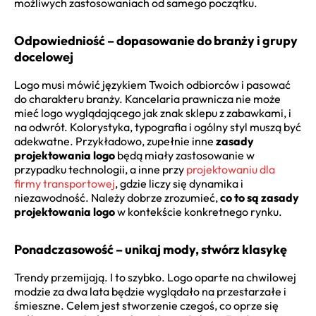
możliwych zastosowaniach od samego początku.
Odpowiedniość – dopasowanie do branży i grupy
docelowej
Logo musi mówić językiem Twoich odbiorców i pasować
do charakteru branży. Kancelaria prawnicza nie może
mieć logo wyglądającego jak znak sklepu z zabawkami, i
na odwrót. Kolorystyka, typografia i ogólny styl muszą być
adekwatne. Przykładowo, zupełnie inne
zasady
projektowania logo
będą miały zastosowanie w
przypadku technologii, a inne przy
projektowaniu dla
firmy transportowej
, gdzie liczy się dynamika i
niezawodność. Należy dobrze zrozumieć,
co to są zasady
projektowania logo
w kontekście konkretnego rynku.
Ponadczasowość – unikaj mody, stwórz klasykę
Trendy przemijają. I to szybko. Logo oparte na chwilowej
modzie za dwa lata będzie wyglądało na przestarzałe i
śmieszne. Celem jest stworzenie czegoś, co oprze się