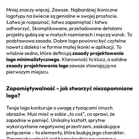
Mniej znaczy więcej. Zawsze. Najbardziej ikoniczne
logotypy na świecie są genialne w swojej prostocie.
Łatwo je rozpoznać, łatwo zapamiętać i łatwo
odtworzyć. Skomplikowane, przeładowane detalami
projekty gubią się w małych rozmiarach i męczą wzrok. To
podstawowa zasada. Dobre logo powinno być czytelne
nawet z daleka i w formie małej ikonki w aplikacji. To
właśnie sedno, które definiują
zasady projektowania
logo minimalistycznego
. Klarowność to klucz, a solidne
zasady projektowania logo
zawsze stawiają ją na
pierwszym miejscu.
Zapamiętywalność – jak stworzyć niezapomniane
logo?
Twoje logo konkuruje o uwagę z tysiącami innych
obrazów. Musi mieć w sobie „to coś”, co sprawi, że
zapadnie w pamięć. Unikalny kształt, sprytne
wykorzystanie negatywnej przestrzeni, zaskakujące
połączenie – to elementy, które budują jego charakter.
Zapamiętywalność jest bezpośrednio powiązana z