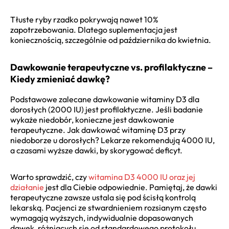
Tłuste ryby rzadko pokrywają nawet 10%
zapotrzebowania. Dlatego suplementacja jest
koniecznością, szczególnie od października do kwietnia.
Dawkowanie terapeutyczne vs. profilaktyczne –
Kiedy zmieniać dawkę?
Podstawowe zalecane dawkowanie witaminy D3 dla
dorosłych (2000 IU) jest profilaktyczne. Jeśli badanie
wykaże niedobór, konieczne jest dawkowanie
terapeutyczne. Jak dawkować witaminę D3 przy
niedoborze u dorosłych? Lekarze rekomendują 4000 IU,
a czasami wyższe dawki, by skorygować deficyt.
Warto sprawdzić, czy
witamina D3 4000 IU oraz jej
działanie
jest dla Ciebie odpowiednie. Pamiętaj, że dawki
terapeutyczne zawsze ustala się pod ścisłą kontrolą
lekarską. Pacjenci ze stwardnieniem rozsianym często
wymagają wyższych, indywidualnie dopasowanych
dawek, różniących się od standardowego protokołu