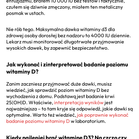
entuzjazmu, brałem 10 000 IU bez testów i faktycznie,
czułem się dziwnie zmęczony, miałem ten metaliczny
posmak w ustach.
Nie rób tego. Maksymalna dawka witaminy d3 dla
zdrowej osoby dorosłej bez nadzoru to 4000 IU dziennie.
Lekarz musi monitorować długotrwałe przyjmowanie
wysokich dawek, by zapewnić bezpieczeństwo.
Jak wykonać i zinterpretować badanie poziomu
witaminy D?
Zanim zaczniesz przyjmować duże dawki, musisz
wiedzieć, jak sprawdzić poziom witaminy D bez
wychodzenia z domu. Podstawą jest badanie krwi
25(OH)D. Właściwie,
interpretacja wyników
jest
najważniejsza – to tam kryje się odpowiedź, jakie dawki są
optymalne. Warto też wiedzieć,
jak poprawnie wykonać
badanie poziomu witaminy D
w laboratorium.
Kiedy najlepiej brać witaminę D3? Na czczo czy