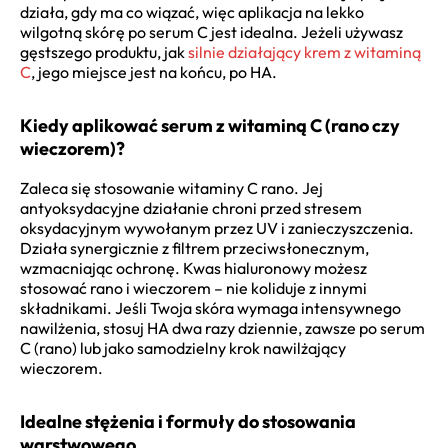
działa, gdy ma co wiązać, więc aplikacja na lekko
wilgotną skórę po serum C jest idealna. Jeżeli używasz
gęstszego produktu, jak
silnie działający krem z witaminą
C
, jego miejsce jest na końcu, po HA.
Kiedy aplikować serum z witaminą C (rano czy
wieczorem)?
Zaleca się stosowanie witaminy C rano. Jej
antyoksydacyjne działanie chroni przed stresem
oksydacyjnym wywołanym przez UV i zanieczyszczenia.
Działa synergicznie z filtrem przeciwsłonecznym,
wzmacniając ochronę. Kwas hialuronowy możesz
stosować rano i wieczorem – nie koliduje z innymi
składnikami. Jeśli Twoja skóra wymaga intensywnego
nawilżenia, stosuj HA dwa razy dziennie, zawsze po serum
C (rano) lub jako samodzielny krok nawilżający
wieczorem.
Idealne stężenia i formuły do stosowania
warstwowego