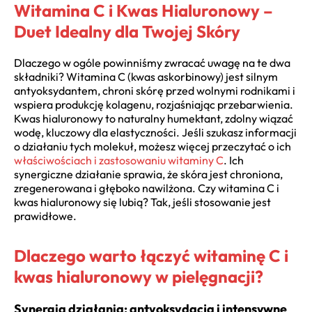
Witamina C i Kwas Hialuronowy –
Duet Idealny dla Twojej Skóry
Dlaczego w ogóle powinniśmy zwracać uwagę na te dwa
składniki? Witamina C (kwas askorbinowy) jest silnym
antyoksydantem, chroni skórę przed wolnymi rodnikami i
wspiera produkcję kolagenu, rozjaśniając przebarwienia.
Kwas hialuronowy to naturalny humektant, zdolny wiązać
wodę, kluczowy dla elastyczności. Jeśli szukasz informacji
o działaniu tych molekuł, możesz więcej przeczytać o ich
właściwościach i zastosowaniu witaminy C
. Ich
synergiczne działanie sprawia, że skóra jest chroniona,
zregenerowana i głęboko nawilżona. Czy witamina C i
kwas hialuronowy się lubią? Tak, jeśli stosowanie jest
prawidłowe.
Dlaczego warto łączyć witaminę C i
kwas hialuronowy w pielęgnacji?
Synergia działania: antyoksydacja i intensywne