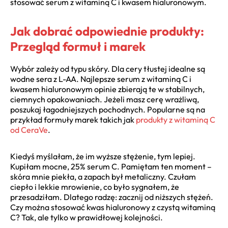
stosować serum z witaminą C i kwasem hialuronowym.
Jak dobrać odpowiednie produkty:
Przegląd formuł i marek
Wybór zależy od typu skóry. Dla cery tłustej idealne są
wodne sera z L-AA. Najlepsze serum z witaminą C i
kwasem hialuronowym opinie zbierają te w stabilnych,
ciemnych opakowaniach. Jeżeli masz cerę wrażliwą,
poszukaj łagodniejszych pochodnych. Popularne są na
przykład formuły marek takich jak
produkty z witaminą C
od CeraVe
.
Kiedyś myślałam, że im wyższe stężenie, tym lepiej.
Kupiłam mocne, 25% serum C. Pamiętam ten moment –
skóra mnie piekła, a zapach był metaliczny. Czułam
ciepło i lekkie mrowienie, co było sygnałem, że
przesadziłam. Dlatego radzę: zacznij od niższych stężeń.
Czy można stosować kwas hialuronowy z czystą witaminą
C? Tak, ale tylko w prawidłowej kolejności.