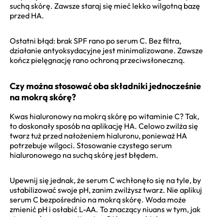
suchą skórę. Zawsze staraj się mieć lekko wilgotną bazę
przed HA.
Ostatni błąd: brak SPF rano po serum C. Bez filtra,
działanie antyoksydacyjne jest minimalizowane. Zawsze
kończ pielęgnację rano ochroną przeciwsłoneczną.
Czy można stosować oba składniki jednocześnie
na mokrą skórę?
Kwas hialuronowy na mokrą skórę po witaminie C? Tak,
to doskonały sposób na aplikację HA. Celowo zwilża się
twarz tuż przed nałożeniem hialuronu, ponieważ HA
potrzebuje wilgoci. Stosowanie czystego serum
hialuronowego na suchą skórę jest błędem.
Upewnij się jednak, że serum C wchłonęło się na tyle, by
ustabilizować swoje pH, zanim zwilżysz twarz. Nie aplikuj
serum C bezpośrednio na mokrą skórę. Woda może
zmienić pH i osłabić L-AA. To znaczący niuans w tym, jak