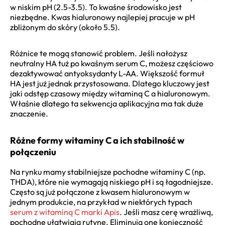
w niskim pH (2.5-3.5). To kwaśne środowisko jest
niezbędne. Kwas hialuronowy najlepiej pracuje w pH
zbliżonym do skóry (około 5.5).
Różnice te mogą stanowić problem. Jeśli nałożysz
neutralny HA tuż po kwaśnym serum C, możesz częściowo
dezaktywować antyoksydanty L-AA. Większość formuł
HA jest już jednak przystosowana. Dlatego kluczowy jest
jaki odstęp czasowy między witaminą C a hialuronowym.
Właśnie dlatego ta sekwencja aplikacyjna ma tak duże
znaczenie.
Różne formy witaminy C a ich stabilność w
połączeniu
Na rynku mamy stabilniejsze pochodne witaminy C (np.
THDA), które nie wymagają niskiego pH i są łagodniejsze.
Często są już połączone z kwasem hialuronowym w
jednym produkcie, na przykład w niektórych typach
serum z witaminą C marki Apis
. Jeśli masz cerę wrażliwą,
pochodne ułatwiają rutynę. Eliminują one konieczność