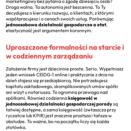
marketingowy bez pytania o zgodę dziesięciu osób?
Droga wolna. Ta autonomia jest bezcenna. To Ty
decydujesz o kierunku rozwoju, o klientach, z którymi
współpracujesz i o cenach swoich usług. Porównując
jednoosobowa działalność gospodarcza a etat
,
elastyczność jest argumentem koronnym.
Uproszczone formalności na starcie i
w codziennym zarządzaniu
Założenie firmy jest dziecinnie proste. Serio. Wypełniasz
jeden wniosek CEIDG-1 online i praktycznie z dnia na
dzień stajesz się przedsiębiorcą. Nie potrzebujesz
kapitału zakładowego, skomplikowanych umów spółki
ani wizyt u notariusza. To ogromna przewaga nad
spółkami. Również codzienna
księgowość w
jednoosobowej działalności gospodarczej porady
są
łatwiej dostępne, a sama księgowość (zwłaszcza przy
ryczałcie lub KPiR) jest znacznie prostsza i tańsza w
obsłudze. To ważne, bo na początku liczy się każda
złotówka.