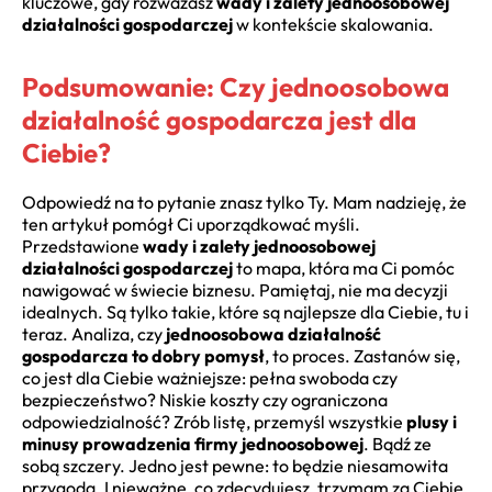
kluczowe, gdy rozważasz
wady i zalety jednoosobowej
działalności gospodarczej
w kontekście skalowania.
Podsumowanie: Czy jednoosobowa
działalność gospodarcza jest dla
Ciebie?
Odpowiedź na to pytanie znasz tylko Ty. Mam nadzieję, że
ten artykuł pomógł Ci uporządkować myśli.
Przedstawione
wady i zalety jednoosobowej
działalności gospodarczej
to mapa, która ma Ci pomóc
nawigować w świecie biznesu. Pamiętaj, nie ma decyzji
idealnych. Są tylko takie, które są najlepsze dla Ciebie, tu i
teraz. Analiza, czy
jednoosobowa działalność
gospodarcza to dobry pomysł
, to proces. Zastanów się,
co jest dla Ciebie ważniejsze: pełna swoboda czy
bezpieczeństwo? Niskie koszty czy ograniczona
odpowiedzialność? Zrób listę, przemyśl wszystkie
plusy i
minusy prowadzenia firmy jednoosobowej
. Bądź ze
sobą szczery. Jedno jest pewne: to będzie niesamowita
przygoda. I nieważne, co zdecydujesz, trzymam za Ciebie