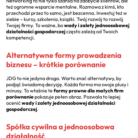
Networking to nie tylko szansa na zdobycie klientów, ale
też ogromne wsparcie mentalne. Rozmowa z kimś, kto
przechodzi przez to samo, jest bezcenna. Inwestuj też w
siebie – kursy, szkolenia, książki. Twój rozwój to rozwój
Twojej firmy. To ważne, bo
wady i zalety jednoosobowej
działalności gospodarczej
często zależą od Twoich
kompetencji.
Alternatywne formy prowadzenia
biznesu – krótkie porównanie
JDG to nie jedyna droga. Warto znać alternatywy, by
podjąć świadomą decyzję. Każda forma ma swoje plusy i
minusy. To właśnie te
formy prawne dla małych firm
porównanie
pokazuje pełen obraz. Pozwala to lepiej
ocenić
wady i zalety jednoosobowej działalności
gospodarczej
.
Spółka cywilna a jednoosobowa
działalność