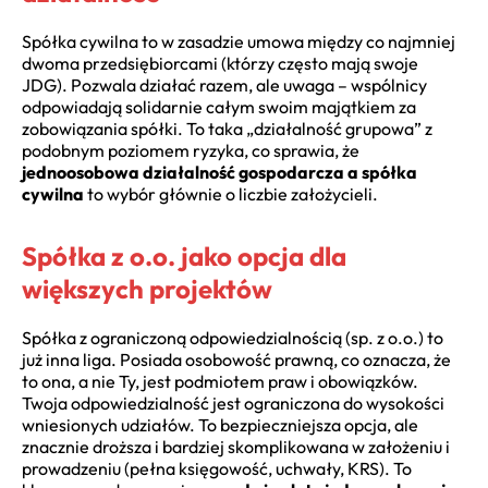
Spółka cywilna to w zasadzie umowa między co najmniej
dwoma przedsiębiorcami (którzy często mają swoje
JDG). Pozwala działać razem, ale uwaga – wspólnicy
odpowiadają solidarnie całym swoim majątkiem za
zobowiązania spółki. To taka „działalność grupowa” z
podobnym poziomem ryzyka, co sprawia, że
jednoosobowa działalność gospodarcza a spółka
cywilna
to wybór głównie o liczbie założycieli.
Spółka z o.o. jako opcja dla
większych projektów
Spółka z ograniczoną odpowiedzialnością (sp. z o.o.) to
już inna liga. Posiada osobowość prawną, co oznacza, że
to ona, a nie Ty, jest podmiotem praw i obowiązków.
Twoja odpowiedzialność jest ograniczona do wysokości
wniesionych udziałów. To bezpieczniejsza opcja, ale
znacznie droższa i bardziej skomplikowana w założeniu i
prowadzeniu (pełna księgowość, uchwały, KRS). To