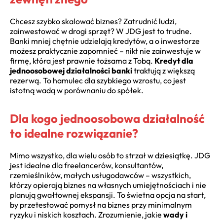
Chcesz szybko skalować biznes? Zatrudnić ludzi,
zainwestować w drogi sprzęt? W JDG jest to trudne.
Banki mniej chętnie udzielają kredytów, a o inwestorze
możesz praktycznie zapomnieć – nikt nie zainwestuje w
firmę, która jest prawnie tożsama z Tobą.
Kredyt dla
jednoosobowej działalności banki
traktują z większą
rezerwą. To hamulec dla szybkiego wzrostu, co jest
istotną wadą w porównaniu do spółek.
Dla kogo jednoosobowa działalność
to idealne rozwiązanie?
Mimo wszystko, dla wielu osób to strzał w dziesiątkę. JDG
jest idealne dla freelancerów, konsultantów,
rzemieślników, małych usługodawców – wszystkich,
którzy opierają biznes na własnych umiejętnościach i nie
planują gwałtownej ekspansji. To świetna opcja na start,
by przetestować pomysł na biznes przy minimalnym
ryzyku i niskich kosztach. Zrozumienie, jakie
wady i