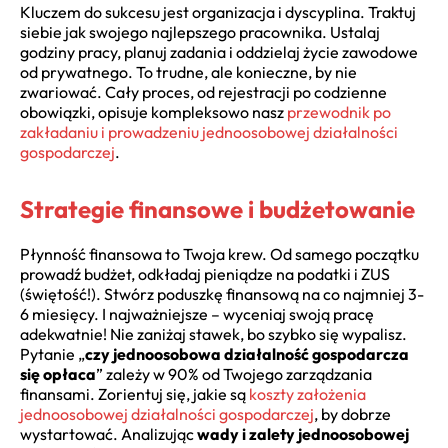
Kluczem do sukcesu jest organizacja i dyscyplina. Traktuj
siebie jak swojego najlepszego pracownika. Ustalaj
godziny pracy, planuj zadania i oddzielaj życie zawodowe
od prywatnego. To trudne, ale konieczne, by nie
zwariować. Cały proces, od rejestracji po codzienne
obowiązki, opisuje kompleksowo nasz
przewodnik po
zakładaniu i prowadzeniu jednoosobowej działalności
gospodarczej
.
Strategie finansowe i budżetowanie
Płynność finansowa to Twoja krew. Od samego początku
prowadź budżet, odkładaj pieniądze na podatki i ZUS
(świętość!). Stwórz poduszkę finansową na co najmniej 3-
6 miesięcy. I najważniejsze – wyceniaj swoją pracę
adekwatnie! Nie zaniżaj stawek, bo szybko się wypalisz.
Pytanie „
czy jednoosobowa działalność gospodarcza
się opłaca
” zależy w 90% od Twojego zarządzania
finansami. Zorientuj się, jakie są
koszty założenia
jednoosobowej działalności gospodarczej
, by dobrze
wystartować. Analizując
wady i zalety jednoosobowej