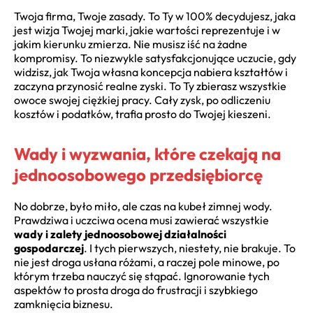
Twoja firma, Twoje zasady. To Ty w 100% decydujesz, jaka
jest wizja Twojej marki, jakie wartości reprezentuje i w
jakim kierunku zmierza. Nie musisz iść na żadne
kompromisy. To niezwykle satysfakcjonujące uczucie, gdy
widzisz, jak Twoja własna koncepcja nabiera kształtów i
zaczyna przynosić realne zyski. To Ty zbierasz wszystkie
owoce swojej ciężkiej pracy. Cały zysk, po odliczeniu
kosztów i podatków, trafia prosto do Twojej kieszeni.
Wady i wyzwania, które czekają na
jednoosobowego przedsiębiorcę
No dobrze, było miło, ale czas na kubeł zimnej wody.
Prawdziwa i uczciwa ocena musi zawierać wszystkie
wady i zalety jednoosobowej działalności
gospodarczej
. I tych pierwszych, niestety, nie brakuje. To
nie jest droga usłana różami, a raczej pole minowe, po
którym trzeba nauczyć się stąpać. Ignorowanie tych
aspektów to prosta droga do frustracji i szybkiego
zamknięcia biznesu.