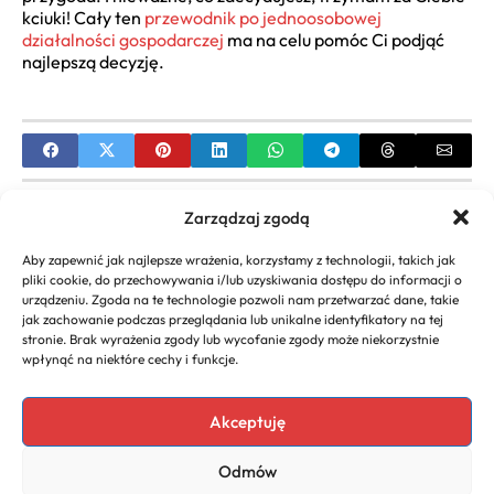
kciuki! Cały ten
przewodnik po jednoosobowej
działalności gospodarczej
ma na celu pomóc Ci podjąć
najlepszą decyzję.
PREVIOUS
Zarządzaj zgodą
Koszt centralnego ogrzewania – Kompleksowy
Aby zapewnić jak najlepsze wrażenia, korzystamy z technologii, takich jak
poradnik
pliki cookie, do przechowywania i/lub uzyskiwania dostępu do informacji o
urządzeniu. Zgoda na te technologie pozwoli nam przetwarzać dane, takie
NEXT
jak zachowanie podczas przeglądania lub unikalne identyfikatory na tej
stronie. Brak wyrażenia zgody lub wycofanie zgody może niekorzystnie
Dotacje dla bezrobotnych na założenie firmy –
wpłynąć na niektóre cechy i funkcje.
Kompletny Przewodnik
Akceptuję
Odmów
Copyright 2026. All rights