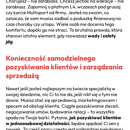
Chorujesz – nie zarabiasz. Chcesz jechać na wakacje – nie
zarabiasz. Zapomnij o płatnym L4, wczasach pod gruszą
czy karcie Multisport od firmy. Jesteś na swoim, co
oznacza, że sam musisz zadbać o poduszkę finansową na
czas choroby czy urlopu. Wiele osób nie docenia tego
komfortu, dopóki go nie straci. To brutalna prawda, która
stanowi istotny element, gdy rozważasz
wady i zalety
jdg
.
Konieczność samodzielnego
pozyskiwania klientów i zarządzania
sprzedażą
Nawet jeśli jesteś najlepszym na świecie specjalistą w
swojej dziedzinie, nic Ci to nie da, jeśli nikt się o tym nie
dowie. Musisz stać się sprzedawcą, marketingowcem i
specem od obsługi klienta. Ciągłe poszukiwanie zleceń,
negocjowanie umów, budowanie relacji – to wszystko
spada na Twoje barki. Pytanie,
jak pozyskiwać klientów
w jednoosobowej działalności
, będzie spędzać Ci sen z
powiek. Ta część pracy często jest najbardziej nielubiana i