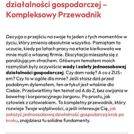
działalności gospodarczej –
Kompleksowy Przewodnik
Decyzja o przejściu na swoje to jeden z tych momentów w
życiu, który zmienia absolutnie wszystko. Pamiętam to
uczucie, kiedy po latach pracy na etacie kiełkowała we
mnie myśl o własnej firmie. Ekscytacja mieszała się z
paraliżującym strachem. Głównym tematem moich
rozmyślań były oczywiście
wady i zalety jednoosobowej
działalności gospodarczej
. Czy dam radę? A co z ZUS-
em? Czy to w ogóle dla mnie? Jeśli stoisz dziś przed
podobnym dylematem, ten artykuł jest właśnie dla
Ciebie. Prześwietlimy ten temat od A do Z, bez owijania w
bawełnę i korporacyjnego żargonu. Po prostu, jak
człowiek z człowiekiem. To kompletny przewodnik, który
rozwieje Twoje wątpliwości, a jeśli interesuje Cię,
jak
założyć jednoosobową działalność gospodarczą krok po
kroku
, znajdziesz tu solidne fundamenty.