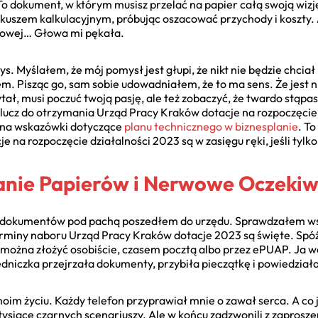
o dokument, w którym musisz przelać na papier całą swoją wizję,
uszem kalkulacyjnym, próbując oszacować przychody i koszty.
elowej… Głowa mi pękała.
yślałem, że mój pomysł jest głupi, że nikt nie będzie chciał
em. Pisząc go, sam sobie udowadniałem, że to ma sens. Że jest n
tał, musi poczuć twoją pasję, ale też zobaczyć, że twardo stąpas
 klucz do otrzymania Urząd Pracy Kraków dotacje na rozpoczęcie d
ć na wskazówki dotyczące
planu technicznego w biznesplanie
. T
e na rozpoczęcie działalności 2023 są w zasięgu ręki, jeśli tylk
anie Papierów i Nerwowe Oczeki
ą dokumentów pod pachą poszedłem do urzędu. Sprawdzałem wszy
rminy naboru Urząd Pracy Kraków dotacje 2023 są święte. Spóźni
można złożyć osobiście, czasem pocztą albo przez ePUAP. Ja wo
dniczka przejrzała dokumenty, przybiła pieczątkę i powiedziała
moim życiu. Każdy telefon przyprawiał mnie o zawał serca. A co j
tysiące czarnych scenariuszy. Ale w końcu zadzwonili z zaprosz