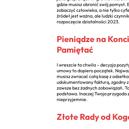
gdzie musisz obronić swój pomysł.
zobaczyć człowieka, a nie tylko cyf
źródeł jest ważna, ale ludzki czynn
rozpoczęcie działalności 2023.
Pieniądze na Konci
Pamiętać
I wreszcie ta chwila – decyzja poz
umowy to dopiero początek. Najważn
musisz zwracać całą kasę z odsetka
udokumentowany fakturą, zgodny z t
zawsze bez żadnych zobowiązań. To
podstawa. Inaczej Twoja przygoda 
nieprzyjemnie.
Złote Rady od Kogo