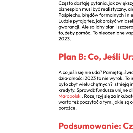
Często dostaję pytania, jak zwięks
biznesplan musi być realistyczny, a
Pośpiechu, błędów formalnych i nier
Ludzie pytają też, jak złożyć wnio
gwarancji. Ale solidny plan i szcz
to, żeby pomóc. To nieocenione wsp
2023.
Plan B: Co, Jeśli 
A co jeśli się nie uda? Pamiętaj, ś
działalności 2023 to nie wyrok. T
było zbyt wielu chętnych? Istnieją 
kredyty. Sprawdź fundusze unijne d
Małopolski
. Rozejrzyj się za inkuba
warto też poczytać o tym, jakie są 
porażce.
Podsumowanie: Czy