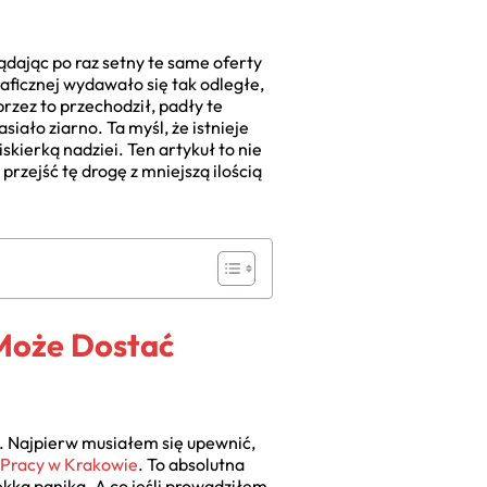
dając po raz setny te same oferty
raficznej wydawało się tak odległe,
przez to przechodził, padły te
iało ziarno. Ta myśl, że istnieje
skierką nadziei. Ten artykuł to nie
przejść tę drogę z mniejszą ilością
 Może Dostać
a. Najpierw musiałem się upewnić,
 Pracy w Krakowie
. To absolutna
ekka panika. A co jeśli prowadziłem