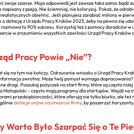
zyć swoje szanse. Moja odpowiedź jest zawsze taka sama: bądź a
le napisany z pasją. Nie ściemniaj, nie koloryzuj. Pokaż, że odr
ealistycznych obietnic. Jeśli planujesz zarabiać miliony w pierw
sek o dotację z Urzędu Pracy Kraków 2023, żeby na pewno się ud
era rozmowa to 90% sukcesu. Korzystaj też z pomocy doradców w
arcie w zrozumieniu wszystkich zawiłości Urząd Pracy Kraków d
Urząd Pracy Powie „Nie”?
wiat się na tym nie kończy. Odrzucenie wniosku o Urząd Pracy Kr
o informacja zwrotna. Może twój pomysł wymaga dopracowania
inne drogi. Poszukaj pożyczek na start firmy, które są często ni
la Małopolski – często mają programy dla startupów. Wejdź na 
torami przedsiębiorczości, które oferują nie tylko biurko, ale t
ogólnie
dotacje unijne na otwarcie firmy
, by poszerzyć horyzonty
 Warto Było Szarpać Się o Te Pi