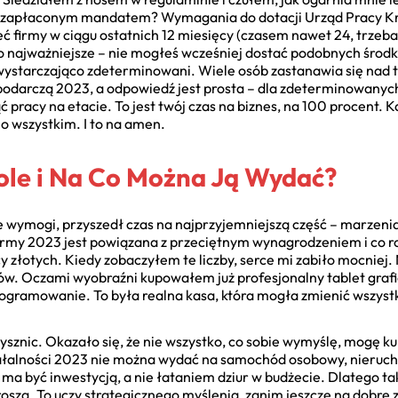
niezapłaconym mandatem? Wymagania do dotacji Urząd Pracy Kr
eć firmy w ciągu ostatnich 12 miesięcy (czasem nawet 24, trzeb
o najważniejsze – nie mogłeś wcześniej dostać podobnych środków
 wystarczająco zdeterminowani. Wiele osób zastanawia się nad t
podarczą 2023, a odpowiedź jest prosta – dla zdeterminowanych
ąć pracy na etacie. To jest twój czas na biznes, na 100 procent.
o wszystkim. I to na amen.
tole i Na Co Można Ją Wydać?
 wymogi, przyszedł czas na najprzyjemniejszą część – marzeni
irmy 2023 jest powiązana z przeciętnym wynagrodzeniem i co ro
cy złotych. Kiedy zobaczyłem te liczby, serce mi zabiło mocniej
tów. Oczami wyobraźni kupowałem już profesjonalny tablet grafi
programowanie. To była realna kasa, która mogła zmienić wszyst
sznic. Okazało się, że nie wszystko, co sobie wymyślę, mogę ku
ałalności 2023 nie można wydać na samochód osobowy, nieruch
ma być inwestycją, a nie łataniem dziur w budżecie. Dlatego ta
sza. To uczy strategicznego myślenia, zanim jeszcze na dobre z