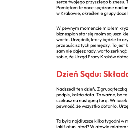
serce twojego przyszłego biznesu. T
Pamiętam te noce spędzone nad ark
w Krakowie, określenie grupy doc
W pewnym momencie miałem kryzys. M
biznesplan stał się moim sojuszniki
warte. Urzędnik, który będzie to czy
przepuścisz tych pieniędzy. To jest
sam nie dajesz rady, warto zerkną
sobie, że Urząd Pracy Kraków dotacj
Dzień Sądu: Skład
Nadszedł ten dzień. Z grubą teczk
podpis, każda data. To ważne, bo te
czekasz na następną turę. Wniosek 
pewność, że wszystko dotarło. Urzę
To było najdłuższe kilka tygodni w 
jakiś głupi błąd? W głowie miałem 