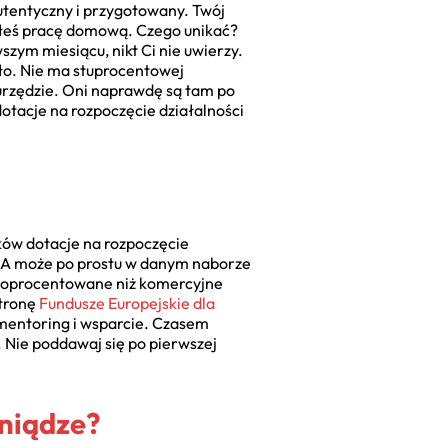
utentyczny i przygotowany. Twój
obiłeś pracę domową. Czego unikać?
szym miesiącu, nikt Ci nie uwierzy.
ało. Nie ma stuprocentowej
 urzędzie. Oni naprawdę są tam po
otacje na rozpoczęcie działalności
aków dotacje na rozpoczęcie
? A może po prostu w danym naborze
żej oprocentowane niż komercyjne
stronę
Fundusze Europejskie dla
eż mentoring i wsparcie. Czasem
. Nie poddawaj się po pierwszej
eniądze?