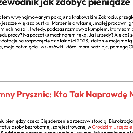
rzewodnik jak zdobyć pieniądze
ziałem w wynajmowanym pokoju na krakowskim Zabłociu, przeglą
e jeszcze większa pustka. Marzenie o własnej, małej pracowni g
 Śmiech na sali. I wtedy, podczas rozmowy z kumplem, który sam 
ędu pracy? Na początku machnąłem ręką. Ja i urzędy? Ale coś zas
dotacje na rozpoczęcie działalności 2023, stała się moją małą i
ia, moje potknięcia i wskazówki, które, mam nadzieję, pomogą Ci 
Zimny Prysznic: Kto Tak Naprawdę
 pieniędzy, czeka Cię zderzenie z rzeczywistością. Biurokracj
 status osoby bezrobotnej, zarejestrowanej w
Grodzkim Urzędzie
 Siedziałem z nosem w regulaminie i czułem, jak ogarnia mnie l