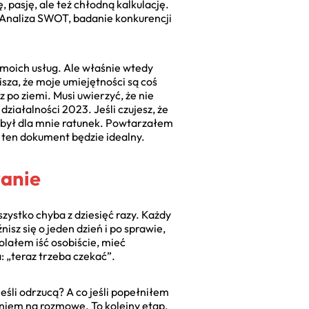
 pasję, ale też chłodną kalkulację.
 Analiza SWOT, badanie konkurencji
 moich usług. Ale właśnie wtedy
isza, że moje umiejętności są coś
z po ziemi. Musi uwierzyć, że nie
ziałalności 2023. Jeśli czujesz, że
o był dla mnie ratunek. Powtarzałem
o ten dokument będzie idealny.
wanie
stko chyba z dziesięć razy. Każdy
sz się o jeden dzień i po sprawie,
lałem iść osobiście, mieć
: „teraz trzeba czekać”.
eśli odrzucą? A co jeśli popełniłem
eniem na rozmowę. To kolejny etap,