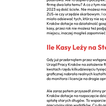
firmę dwa lata temu? A co z tym 
2023 są dość ścisłe. Nie możesz mi
ZUS-ie czy urzędzie skarbowym. I c
miało odsiewać tych, którzy nie są
Kraków dotacje na działalność gos
kasy, przez rok nie możesz też podj
miejscu, inaczej mogłeś zapomnieć 
Ile Kasy Leży na S
Gdy już przebrnąłem przez wstępne
Urząd Pracy Kraków na założenie f
kwotach rzędu kilkudziesięciu tysię
graficznej nabrała realnych kształ
do monitora i licencje na drogie o
Ale zaraz potem przyszedł zimny pry
Kraków dotacje na rozpoczęcie dzi
spłatę starych długów. To wsparcie 
precyzyjny plan wydatków. Co do gro