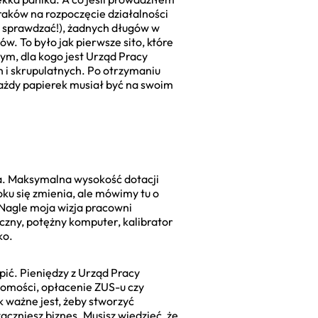
aków na rozpoczęcie działalności
a sprawdzać!), żadnych długów w
. To było jak pierwsze sito, które
ym, dla kogo jest Urząd Pracy
 i skrupulatnych. Po otrzymaniu
 Każdy papierek musiał być na swoim
a. Maksymalna wysokość dotacji
ku się zmienia, ale mówimy tu o
. Nagle moja wizja pracowni
czny, potężny komputer, kalibrator
ko.
pić. Pieniędzy z Urząd Pracy
omości, opłacenie ZUS-u czy
k ważne jest, żeby stworzyć
aczniesz biznes. Musisz wiedzieć, że