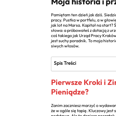
Moja historia i p
Pamiętam ten dzień jak dziś. Sied
pracy. Pustka w portfelu, a w głowi
jak lot na Marsa. Kapitał na start?
słowa: a próbowałeś z dotacją z urz
coś takiego jak Urząd Pracy Kraków 
jest suchy poradnik. To moja histor
siwych włosów.
Spis Treści
Pierwsze Kroki i 
Pieniądze?
Zanim zaczniesz marzyć o wydawaniu
że w ogóle się łapię. Kluczowy jest
podstawa. Ale to dopiero początek.