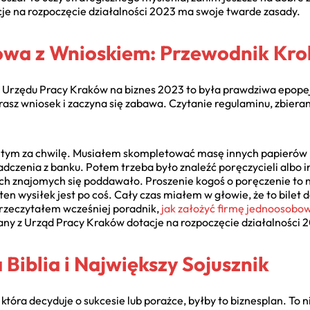
e na rozpoczęcie działalności 2023 ma swoje twarde zasady.
wa z Wnioskiem: Przewodnik Kro
 Urzędu Pracy Kraków na biznes 2023 to była prawdziwa epopej
erasz wniosek i zaczyna się zabawa. Czytanie regulaminu, zbiera
o tym za chwilę. Musiałem skompletować masę innych papierów –
adczenia z banku. Potem trzeba było znaleźć poręczycieli albo 
h znajomych się poddawało. Proszenie kogoś o poręczenie to ni
en wysiłek jest po coś. Cały czas miałem w głowie, że to bilet d
 przeczytałem wcześniej poradnik,
jak założyć firmę jednoosobo
any z Urząd Pracy Kraków dotacje na rozpoczęcie działalności 
 Biblia i Największy Sojusznik
która decyduje o sukcesie lub porażce, byłby to biznesplan. To 