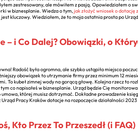
 Byłem zestresowany, ale mówiłem z pasją. Opowiedziałem o swo
erki w biznesplanie. Wiedza o tym,
jak złożyć wniosek o dotację
ik jest kluczowy. Wiedziałem, że to moja ostatnia prosta po Urz
e – i Co Dalej? Obowiązki, o Któr
ytywna! Radość była ogromna, ale szybko ustąpiła miejsca poczu
iejszy obowiązek to utrzymanie firmy przez minimum 12 miesięc
mi. To kubeł zimnej wody na gorącą głowę. Kolejna rzecz to roz
ym co napisałeś w biznesplanie. Urząd będzie Cię monitorował.
 umowa, której musisz dotrzymać. Dokładne prowadzenie księgo
z Urząd Pracy Kraków dotacje na rozpoczęcie działalności 2023
ś, Kto Przez To Przeszedł (i FAQ)