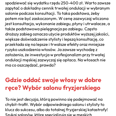
spodziewać się wydatku rzędu 250-400 zł. Warto zawsze
zapytać o dokładny cennik trwałej ondulacji w wybranym
salonie podczas konsultacji. To taka podstawa, żeby
potem nie być zaskoczonym. W cenę zazwyczaj wliczona
jest konsultacja, wykonanie zabiegu, płyny i utrwalacze, a
także podstawowa pielęgnacja po zabiegu. Często
droższy zabieg oznacza użycie produktów wyższej jakości,
większe doświadczenie stylisty i lepszą konsultację, co
przekłada się na lepsze i trwalsze efekty oraz mniejsze
ryzyko uszkodzenia włosów. Ja zawsze wychodzę z
założenia, że inwestycja w profesjonalizm przy trwałej
ondulacji męskiej zazwyczaj się opłaca. Na włosach nie
ma co oszczędzać, prawda?
Gdzie oddać swoje włosy w dobre
ręce? Wybór salonu fryzjerskiego
To nie jest decyzja, którą powinno się podejmować na
chybił-trafił. Wybór odpowiedniego salonu i stylisty to
klucz do sukcesu, albo do totalnej fryzjerskiej katastrofy!
Szukaj salonów, które specjalizują się w męskich