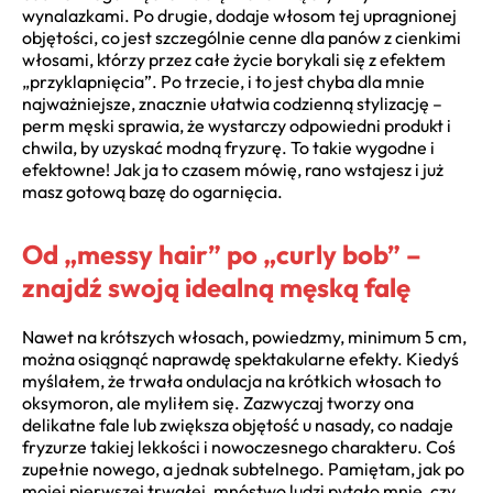
wynalazkami. Po drugie, dodaje włosom tej upragnionej
objętości, co jest szczególnie cenne dla panów z cienkimi
włosami, którzy przez całe życie borykali się z efektem
„przyklapnięcia”. Po trzecie, i to jest chyba dla mnie
najważniejsze, znacznie ułatwia codzienną stylizację –
perm męski sprawia, że wystarczy odpowiedni produkt i
chwila, by uzyskać modną fryzurę. To takie wygodne i
efektowne! Jak ja to czasem mówię, rano wstajesz i już
masz gotową bazę do ogarnięcia.
Od „messy hair” po „curly bob” –
znajdź swoją idealną męską falę
Nawet na krótszych włosach, powiedzmy, minimum 5 cm,
można osiągnąć naprawdę spektakularne efekty. Kiedyś
myślałem, że trwała ondulacja na krótkich włosach to
oksymoron, ale myliłem się. Zazwyczaj tworzy ona
delikatne fale lub zwiększa objętość u nasady, co nadaje
fryzurze takiej lekkości i nowoczesnego charakteru. Coś
zupełnie nowego, a jednak subtelnego. Pamiętam, jak po
mojej pierwszej trwałej, mnóstwo ludzi pytało mnie, czy