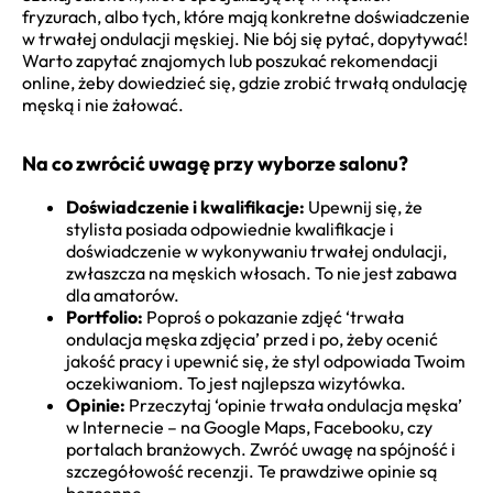
fryzurach, albo tych, które mają konkretne doświadczenie
w trwałej ondulacji męskiej. Nie bój się pytać, dopytywać!
Warto zapytać znajomych lub poszukać rekomendacji
online, żeby dowiedzieć się, gdzie zrobić trwałą ondulację
męską i nie żałować.
Na co zwrócić uwagę przy wyborze salonu?
Doświadczenie i kwalifikacje:
Upewnij się, że
stylista posiada odpowiednie kwalifikacje i
doświadczenie w wykonywaniu trwałej ondulacji,
zwłaszcza na męskich włosach. To nie jest zabawa
dla amatorów.
Portfolio:
Poproś o pokazanie zdjęć ‘trwała
ondulacja męska zdjęcia’ przed i po, żeby ocenić
jakość pracy i upewnić się, że styl odpowiada Twoim
oczekiwaniom. To jest najlepsza wizytówka.
Opinie:
Przeczytaj ‘opinie trwała ondulacja męska’
w Internecie – na Google Maps, Facebooku, czy
portalach branżowych. Zwróć uwagę na spójność i
szczegółowość recenzji. Te prawdziwe opinie są