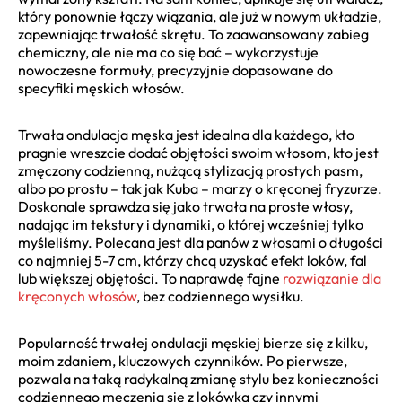
który ponownie łączy wiązania, ale już w nowym układzie,
zapewniając trwałość skrętu. To zaawansowany zabieg
chemiczny, ale nie ma co się bać – wykorzystuje
nowoczesne formuły, precyzyjnie dopasowane do
specyfiki męskich włosów.
Trwała ondulacja męska jest idealna dla każdego, kto
pragnie wreszcie dodać objętości swoim włosom, kto jest
zmęczony codzienną, nużącą stylizacją prostych pasm,
albo po prostu – tak jak Kuba – marzy o kręconej fryzurze.
Doskonale sprawdza się jako trwała na proste włosy,
nadając im tekstury i dynamiki, o której wcześniej tylko
myśleliśmy. Polecana jest dla panów z włosami o długości
co najmniej 5-7 cm, którzy chcą uzyskać efekt loków, fal
lub większej objętości. To naprawdę fajne
rozwiązanie dla
kręconych włosów
, bez codziennego wysiłku.
Popularność trwałej ondulacji męskiej bierze się z kilku,
moim zdaniem, kluczowych czynników. Po pierwsze,
pozwala na taką radykalną zmianę stylu bez konieczności
codziennego męczenia się z lokówką czy innymi