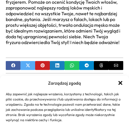
fryzjerem. Pomoże on ocenić kondycję Twoich włosów,
zaproponować najlepszy rodzaj loków męskich i
odpowiedzieć na wszystkie Twoje, nawet te najbardziej
banalne, pytania. Jeśli marzysz o falach, lokach lub po
prostu większej objętości, trwała ondulacja męska może
być idealnym rozwiązaniem, które odmieni Twój wygląd i
doda tej upragnionej pewności siebie. Niech Twoja
fryzura odzwierciedla Twój styl! I niech będzie odważnie!
PREVIOUS
Zarządzaj zgodą
Jaki Domowy Sprzęt Do Ćwiczeń Wybrać?
Aby zapewnić jak najlepsze wrażenia, korzystamy z technologii, takich jak
Kompletny Przewodnik i Ranking
pliki cookie, do przechowywania i/lub uzyskiwania dostępu do informacji o
urządzeniu. Zgoda na te technologie pozwoli nam przetwarzać dane, takie
NEXT
jak zachowanie podczas przeglądania lub unikalne identyfikatory na tej
stronie. Brak wyrażenia zgody lub wycofanie zgody może niekorzystnie
Horoskop dla Byka na Dziś: Szczegółowe
wpłynąć na niektóre cechy i funkcje.
Prognozy i Praktyczne Wskazówki