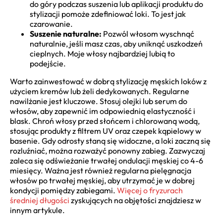
do góry podczas suszenia lub aplikacji produktu do
stylizacji pomoże zdefiniować loki. To jest jak
czarowanie.
Suszenie naturalne:
Pozwól włosom wyschnąć
naturalnie, jeśli masz czas, aby uniknąć uszkodzeń
cieplnych. Moje włosy najbardziej lubią to
podejście.
Warto zainwestować w dobrą stylizację męskich loków z
użyciem kremów lub żeli dedykowanych. Regularne
nawilżanie jest kluczowe. Stosuj olejki lub serum do
włosów, aby zapewnić im odpowiednią elastyczność i
blask. Chroń włosy przed słońcem i chlorowaną wodą,
stosując produkty z filtrem UV oraz czepek kąpielowy w
basenie. Gdy odrosty staną się widoczne, a loki zaczną się
rozluźniać, można rozważyć ponowny zabieg. Zazwyczaj
zaleca się odświeżanie trwałej ondulacji męskiej co 4-6
miesięcy. Ważna jest również regularna pielęgnacja
włosów po trwałej męskiej, aby utrzymać je w dobrej
kondycji pomiędzy zabiegami.
Więcej o fryzurach
średniej długości
zyskujących na objętości znajdziesz w
innym artykule.