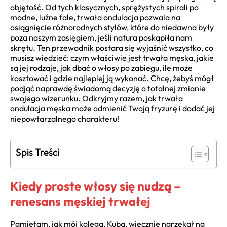
objętość. Od tych klasycznych, sprężystych spirali po
modne, luźne fale, trwała ondulacja pozwala na
osiągnięcie różnorodnych stylów, które do niedawna były
poza naszym zasięgiem, jeśli natura poskąpiła nam
skrętu. Ten przewodnik postara się wyjaśnić wszystko, co
musisz wiedzieć: czym właściwie jest trwała męska, jakie
są jej rodzaje, jak dbać o włosy po zabiegu, ile może
kosztować i gdzie najlepiej ją wykonać. Chcę, żebyś mógł
podjąć naprawdę świadomą decyzję o totalnej zmianie
swojego wizerunku. Odkryjmy razem, jak trwała
ondulacja męska może odmienić Twoją fryzurę i dodać jej
niepowtarzalnego charakteru!
Spis Treści
Kiedy proste włosy się nudzą –
renesans męskiej trwałej
Pamiętam, jak mój kolega, Kuba, wiecznie narzekał na