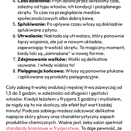
Czas działania:
Płyn działa przez określony czas,
zależny od typu włosów, ich kondycji i pożądanego
skrętu. To czas na przeglądanie mediów
społecznościowych albo dobrą kawę.
Spłukiwanie:
Po upływie czasu włosy są dokładnie
spłukiwane z płynu.
Utrwalanie:
Nakłada się utrwalacz, który ponownie
łączy wiązania, ale już w nowym układzie,
zapewniając trwałość skrętu. To magiczny moment,
kiedy loki są „zamrażane” w nowej formie.
Zdejmowanie wałków:
Wałki są delikatnie
usuwane. I wtedy widzisz to!
Pielęgnacja końcowa:
Włosy są ponownie płukane
i aplikowane są produkty pielęgnacyjne.
Cały zabieg trwałej ondulacji męskiej trwa zazwyczaj od
1,5 do 3 godzin, w zależności od długości i gęstości
włosów. Kiedyś leżałem u fryzjera 3 godziny i myślałem,
że nigdy się to nie skończy, ale efekt był wart każdej
minuty! Podczas zabiegu możesz odczuwać delikatne
napięcie skóry głowy oraz charakterystyczny zapach
produktów chemicznych. Ważne jest, żeby salon spełniał
standardy branżowe w fryzjerstwie
. To daje pewność, że