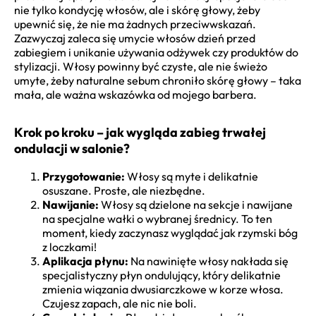
nie tylko kondycję włosów, ale i skórę głowy, żeby
upewnić się, że nie ma żadnych przeciwwskazań.
Zazwyczaj zaleca się umycie włosów dzień przed
zabiegiem i unikanie używania odżywek czy produktów do
stylizacji. Włosy powinny być czyste, ale nie świeżo
umyte, żeby naturalne sebum chroniło skórę głowy – taka
mała, ale ważna wskazówka od mojego barbera.
Krok po kroku – jak wygląda zabieg trwałej
ondulacji w salonie?
Przygotowanie:
Włosy są myte i delikatnie
osuszane. Proste, ale niezbędne.
Nawijanie:
Włosy są dzielone na sekcje i nawijane
na specjalne wałki o wybranej średnicy. To ten
moment, kiedy zaczynasz wyglądać jak rzymski bóg
z loczkami!
Aplikacja płynu:
Na nawinięte włosy nakłada się
specjalistyczny płyn ondulujący, który delikatnie
zmienia wiązania dwusiarczkowe w korze włosa.
Czujesz zapach, ale nic nie boli.