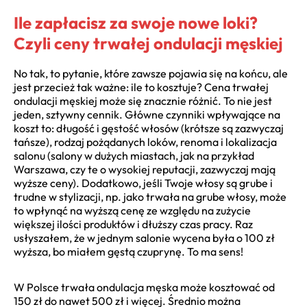
Ile zapłacisz za swoje nowe loki?
Czyli ceny trwałej ondulacji męskiej
No tak, to pytanie, które zawsze pojawia się na końcu, ale
jest przecież tak ważne: ile to kosztuje? Cena trwałej
ondulacji męskiej może się znacznie różnić. To nie jest
jeden, sztywny cennik. Główne czynniki wpływające na
koszt to: długość i gęstość włosów (krótsze są zazwyczaj
tańsze), rodzaj pożądanych loków, renoma i lokalizacja
salonu (salony w dużych miastach, jak na przykład
Warszawa, czy te o wysokiej reputacji, zazwyczaj mają
wyższe ceny). Dodatkowo, jeśli Twoje włosy są grube i
trudne w stylizacji, np. jako trwała na grube włosy, może
to wpłynąć na wyższą cenę ze względu na zużycie
większej ilości produktów i dłuższy czas pracy. Raz
usłyszałem, że w jednym salonie wycena była o 100 zł
wyższa, bo miałem gęstą czuprynę. To ma sens!
W Polsce trwała ondulacja męska może kosztować od
150 zł do nawet 500 zł i więcej. Średnio można