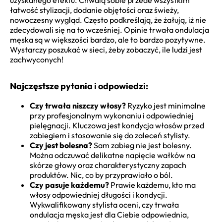
uzyskanego efektu. Chwalą sobie przede wszystkim
łatwość stylizacji, dodanie objętości oraz świeży,
nowoczesny wygląd. Często podkreślają, że żałują, iż nie
zdecydowali się na to wcześniej. Opinie trwała ondulacja
męska są w większości bardzo, ale to bardzo pozytywne.
Wystarczy poszukać w sieci, żeby zobaczyć, ile ludzi jest
zachwyconych!
Najczęstsze pytania i odpowiedzi:
Czy trwała niszczy włosy?
Ryzyko jest minimalne
przy profesjonalnym wykonaniu i odpowiedniej
pielęgnacji. Kluczowa jest kondycja włosów przed
zabiegiem i stosowanie się do zaleceń stylisty.
Czy jest bolesna?
Sam zabieg nie jest bolesny.
Można odczuwać delikatne napięcie wałków na
skórze głowy oraz charakterystyczny zapach
produktów. Nic, co by przyprawiało o ból.
Czy pasuje każdemu?
Prawie każdemu, kto ma
włosy odpowiedniej długości i kondycji.
Wykwalifikowany stylista oceni, czy trwała
ondulacja męska jest dla Ciebie odpowiednia,