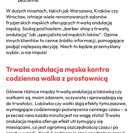
bezcenne.
W dużych miastach, takich jak Warszawa, Kraków czy
Wrocław, istnieje wiele renomowanych salonów
fryzjerskich męskich oferujących trwałą ondulację
męską. Szukaj pod hasłem „barber shop z trwałą
ondulacją” lub „specjalista od męskich loków”. Opinie
innych klientów to cenne źródło informacji, pomagające
podjąć najlepszą decyzję. Niech to będzie przemyślany
wybór, a nie impuls!
Trwała ondulacja męska kontra
codzienna walka z prostownicą
Główne różnice między trwałą ondulacją a lokówką czy
wałkami są, moim zdaniem, oczywiste i sprowadzają się
do trwałości. Lokówka czy wałki dają efekty tymczasowe,
wymagające codziennego poświęcenia cennego czasu – a
przecież rano każda minuta jest na wagę złota! Trwała
ondulacja męska oferuje efekt utrzymujący się
miesiącami, co jest ogromną oszczędnością czasu i po