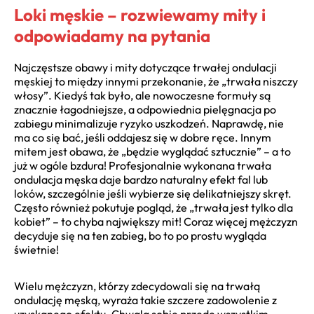
Loki męskie – rozwiewamy mity i
odpowiadamy na pytania
Najczęstsze obawy i mity dotyczące trwałej ondulacji
męskiej to między innymi przekonanie, że „trwała niszczy
włosy”. Kiedyś tak było, ale nowoczesne formuły są
znacznie łagodniejsze, a odpowiednia pielęgnacja po
zabiegu minimalizuje ryzyko uszkodzeń. Naprawdę, nie
ma co się bać, jeśli oddajesz się w dobre ręce. Innym
mitem jest obawa, że „będzie wyglądać sztucznie” – a to
już w ogóle bzdura! Profesjonalnie wykonana trwała
ondulacja męska daje bardzo naturalny efekt fal lub
loków, szczególnie jeśli wybierze się delikatniejszy skręt.
Często również pokutuje pogląd, że „trwała jest tylko dla
kobiet” – to chyba największy mit! Coraz więcej mężczyzn
decyduje się na ten zabieg, bo to po prostu wygląda
świetnie!
Wielu mężczyzn, którzy zdecydowali się na trwałą
ondulację męską, wyraża takie szczere zadowolenie z