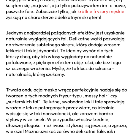
ściąłem się „na jeża”, a ja tylko pokazywałem im te nowe,
puszyste fale. Zobaczcie tylko, jak
krótkie fryzury męskie
zyskują na charakterze z delikatnym skrętem!
Jednym z najbardziej pożądanych efektów jest uzyskanie
naturalnie wyglądających fal. Delikatne wałki pozwalają
na stworzenie subtelnego skrętu, który dodaje włosom
lekkości i takiej dynamiki. To idealny wybór dla tych,
którzy chcą, aby ich włosy wyglądały na naturalnie
pofalowane, z pięknym efektem objętości, ale bez tego
sztucznego wrażenia. Myślę, że to klucz do sukcesu –
naturalność, której szukamy.
Trwała ondulacja męska wręcz perfekcyjnie nadaje się do
tworzenia tych modnych fryzur typu „messy hair” czy
„surferskich fal”. Te luźne, swobodne loki i fale sprawiają
wrażenie lekko potarganych przez wiatr, co idealnie
wpisuje się w taki nonszalancki, ale zarazem bardzo
stylowy wizerunek. W przypadku włosów średniej i
dłuższej długości możliwości stylizacji są jeszcze, o zgrozo,
większe! Można uzyskać zarówno delikatne fale, jak i