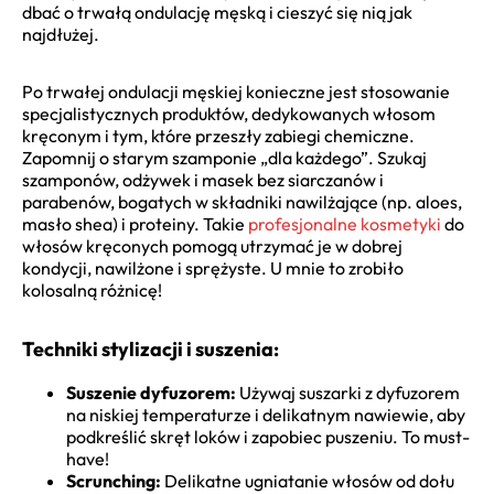
dbać o trwałą ondulację męską i cieszyć się nią jak
najdłużej.
Po trwałej ondulacji męskiej konieczne jest stosowanie
specjalistycznych produktów, dedykowanych włosom
kręconym i tym, które przeszły zabiegi chemiczne.
Zapomnij o starym szamponie „dla każdego”. Szukaj
szamponów, odżywek i masek bez siarczanów i
parabenów, bogatych w składniki nawilżające (np. aloes,
masło shea) i proteiny. Takie
profesjonalne kosmetyki
do
włosów kręconych pomogą utrzymać je w dobrej
kondycji, nawilżone i sprężyste. U mnie to zrobiło
kolosalną różnicę!
Techniki stylizacji i suszenia:
Suszenie dyfuzorem:
Używaj suszarki z dyfuzorem
na niskiej temperaturze i delikatnym nawiewie, aby
podkreślić skręt loków i zapobiec puszeniu. To must-
have!
Scrunching:
Delikatne ugniatanie włosów od dołu