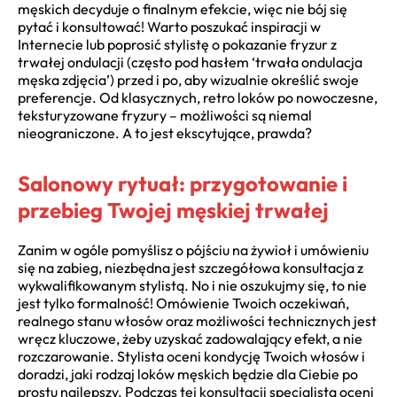
męskich decyduje o finalnym efekcie, więc nie bój się
pytać i konsultować! Warto poszukać inspiracji w
Internecie lub poprosić stylistę o pokazanie fryzur z
trwałej ondulacji (często pod hasłem ‘trwała ondulacja
męska zdjęcia’) przed i po, aby wizualnie określić swoje
preferencje. Od klasycznych, retro loków po nowoczesne,
teksturyzowane fryzury – możliwości są niemal
nieograniczone. A to jest ekscytujące, prawda?
Salonowy rytuał: przygotowanie i
przebieg Twojej męskiej trwałej
Zanim w ogóle pomyślisz o pójściu na żywioł i umówieniu
się na zabieg, niezbędna jest szczegółowa konsultacja z
wykwalifikowanym stylistą. No i nie oszukujmy się, to nie
jest tylko formalność! Omówienie Twoich oczekiwań,
realnego stanu włosów oraz możliwości technicznych jest
wręcz kluczowe, żeby uzyskać zadowalający efekt, a nie
rozczarowanie. Stylista oceni kondycję Twoich włosów i
doradzi, jaki rodzaj loków męskich będzie dla Ciebie po
prostu najlepszy. Podczas tej konsultacji specjalista oceni