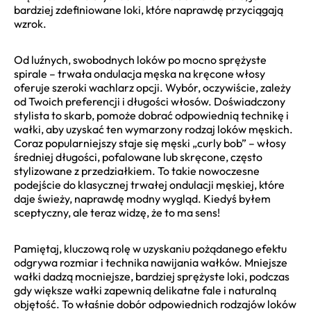
bardziej zdefiniowane loki, które naprawdę przyciągają
wzrok.
Od luźnych, swobodnych loków po mocno sprężyste
spirale – trwała ondulacja męska na kręcone włosy
oferuje szeroki wachlarz opcji. Wybór, oczywiście, zależy
od Twoich preferencji i długości włosów. Doświadczony
stylista to skarb, pomoże dobrać odpowiednią technikę i
wałki, aby uzyskać ten wymarzony rodzaj loków męskich.
Coraz popularniejszy staje się męski „curly bob” – włosy
średniej długości, pofalowane lub skręcone, często
stylizowane z przedziałkiem. To takie nowoczesne
podejście do klasycznej trwałej ondulacji męskiej, które
daje świeży, naprawdę modny wygląd. Kiedyś byłem
sceptyczny, ale teraz widzę, że to ma sens!
Pamiętaj, kluczową rolę w uzyskaniu pożądanego efektu
odgrywa rozmiar i technika nawijania wałków. Mniejsze
wałki dadzą mocniejsze, bardziej sprężyste loki, podczas
gdy większe wałki zapewnią delikatne fale i naturalną
objętość. To właśnie dobór odpowiednich rodzajów loków