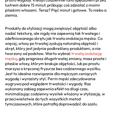
prostu wygody. Kiedyś codziennie rano spędzałem przed
lustrem dobre 15 minut, próbując coś zdziałać z moimi
płaskimi włosami. Teraz? Pięć minut i gotowe. To niebo a
ziemia.
Produkty do stylizacji mogą zwiększyć objętość albo
nadać teksturę, ale nigdy nie zapewnią tak trwałego i
zdefiniowanego skrętu jak trwała ondulacja męska. Co
więcej, włosy po trwałej zyskują naturalną objętość i
skręt, który jest jedynie podkreślany produktami, a nie
tworzony od podstaw. Warto wybrać
trwałą ondulację
męską
, gdy pragniesz długotrwałej zmiany, masz proste i
płaskie włosy, którym brakuje objętości, lub po prostu
marzysz o kręconej fryzurze bez codziennego wysiłku.
Jest to idealne rozwiązanie dla mężczyzn ceniących
wygodę i wyrazisty styl. Perm męski zdecydowanie
wygrywa pod względem trwałości i wygody. Raz
wykonany zabieg zapewnia efekt na długi czas,
minimalizując codzienny wysiłek włożony w stylizację, w
przeciwieństwie do tych wszystkich metod
tymczasowych, które potrafią doprowadzić do szału.