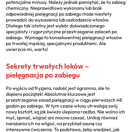
potencjalne minusy. Należy jednak pamiętać, że to zabieg
chemiczny. Nieprawidłowo wykonany lub brak
odpowiedniej pielęgnacji po zabiegu może niestety
prowadzić do wysuszenia lub uszkodzenia włosów.
Dlatego tak istotny jest wybór doświadczonego
specjalisty i rygorystyczne przestrzeganie zaleceń po
zabiegu. Wymaga to konsekwentnej pielęgnacji włosów
po trwałej męskiej, specjalnymi produktami. Ale
uwierzcie mi, warto!
Sekrety trwałych loków –
pielęgnacja po zabiegu
Po wyjściu od fryzjera, radość jest ogromna, ale to
dopiero początek! Absolutnie kluczowe jest
przestrzeganie zasad pielęgnacji w ciągu pierwszych 48
godzin po zabiegu. W tym czasie włosy utrwalają swój
nowy kształt, są jak świeżo ulepiona rzeźba. Nie wolno ich
myć, spinać, wiązać ani mocno czesać. Unikaj również
narażania ich na wilgoć, na przykład saunę czy
intensywne ćwiczenia. To podstawa, żeby wiedzieć, jak