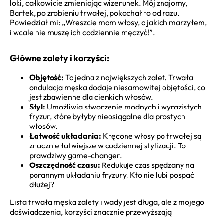
loki, całkowicie zmieniając wizerunek. Mój znajomy,
Bartek, po zrobieniu trwałej, pokochał to od razu.
Powiedział mi: „Wreszcie mam włosy, o jakich marzyłem,
i wcale nie muszę ich codziennie męczyć!”.
Główne zalety i korzyści:
Objętość:
To jedna z największych zalet. Trwała
ondulacja męska dodaje niesamowitej objętości, co
jest zbawienne dla cienkich włosów.
Styl:
Umożliwia stworzenie modnych i wyrazistych
fryzur, które byłyby nieosiągalne dla prostych
włosów.
Łatwość układania:
Kręcone włosy po trwałej są
znacznie łatwiejsze w codziennej stylizacji. To
prawdziwy game-changer.
Oszczędność czasu:
Redukuje czas spędzany na
porannym układaniu fryzury. Kto nie lubi pospać
dłużej?
Lista trwała męska zalety i wady jest długa, ale z mojego
doświadczenia, korzyści znacznie przewyższają