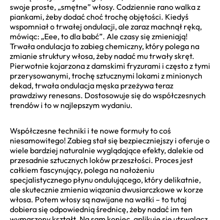
swoje proste, „smętne” włosy. Codziennie rano walka z
piankami, żeby dodać choć trochę objętości. Kiedyś
wspomniał o trwałej ondulacji, ale zaraz machnął ręką,
mówiąc: „Eee, to dla babć”. Ale czasy się zmieniają!
Trwała ondulacja to zabieg chemiczny, który polega na
zmianie struktury włosa, żeby nadać mu trwały skręt.
Pierwotnie kojarzona z damskimi fryzurami i często z tymi
przerysowanymi, trochę sztucznymi lokami z minionych
dekad, trwała ondulacja męska przeżywa teraz
prawdziwy renesans. Dostosowuje się do współczesnych
trendów i to w najlepszym wydaniu.
Współczesne techniki i te nowe formuły to coś
niesamowitego! Zabieg stał się bezpieczniejszy i oferuje o
wiele bardziej naturalnie wyglądające efekty, dalekie od
przesadnie sztucznych loków przeszłości. Proces jest
całkiem fascynujący, polega na nałożeniu
specjalistycznego płynu ondulującego, który delikatnie,
ale skutecznie zmienia wiązania dwusiarczkowe w korze
włosa. Potem włosy są nawijane na wałki – to tutaj
dobiera się odpowiednią średnicę, żeby nadać im ten
wymarzony kształt. Na sam koniec, aplikuje się utrwalacz,